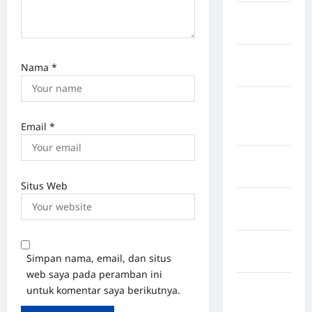
Kabupaten
Rote Ndao
Kabupaten
Nama
*
Sampang
Kabupaten
Sidenreng
Email
*
Rappang
Kabupaten
Sidrap
Situs Web
Kabupaten
Sorong
Kabupaten
Simpan nama, email, dan situs
Sragen
web saya pada peramban ini
Kabupaten
untuk komentar saya berikutnya.
Tangerang