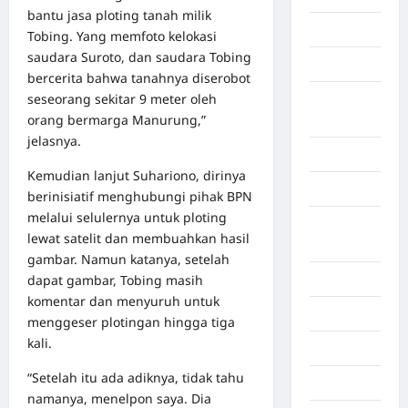
bantu jasa ploting tanah milik
Gorontalo
Tobing. Yang memfoto kelokasi
saudara Suroto, dan saudara Tobing
Graphic
bercerita bahwa tanahnya diserobot
seseorang sekitar 9 meter oleh
Gunung
orang bermarga Manurung,”
Sitoli
jelasnya.
Gunungsitoli
Kemudian lanjut Suhariono, dirinya
Health
berinisiatif menghubungi pihak BPN
melalui selulernya untuk ploting
Hukum dan
lewat satelit dan membuahkan hasil
kiminal
gambar. Namun katanya, setelah
dapat gambar, Tobing masih
Inspiration
komentar dan menyuruh untuk
Internasional
menggeser plotingan hingga tiga
kali.
Jakarta
“Setelah itu ada adiknya, tidak tahu
Jambi
namanya, menelpon saya. Dia