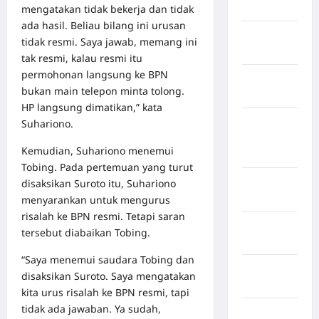
Jawa Barat
mengatakan tidak bekerja dan tidak
ada hasil. Beliau bilang ini urusan
Jawa
tidak resmi. Saya jawab, memang ini
Tengah
tak resmi, kalau resmi itu
permohonan langsung ke BPN
kabupaten
bukan main telepon minta tolong.
Banyumas
HP langsung dimatikan,” kata
Kabupaten
Suhariono.
Bengkulu
Kemudian, Suhariono menemui
Utara
Tobing. Pada pertemuan yang turut
Kabupaten
disaksikan Suroto itu, Suhariono
Bireuen
menyarankan untuk mengurus
risalah ke BPN resmi. Tetapi saran
Kabupaten
tersebut diabaikan Tobing.
Boalemo
“Saya menemui saudara Tobing dan
Kabupaten
disaksikan Suroto. Saya mengatakan
Bogor
kita urus risalah ke BPN resmi, tapi
tidak ada jawaban. Ya sudah,
Kabupaten