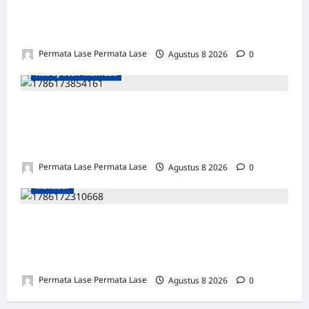
MOTOR DIKUBUR PELEPAH SAWIT: WARGA
& POLISI UNGKAP DALAM 24 JAM!
Permata Lase Permata Lase
Agustus 8 2026
0
Kabupaten Mamasa
SEJARAH BARU: OROBUA SELATAN PUNYA
KELOMPOK PERIKANAN, SIAP
KEMBANGKAN POTENSI DESA!
Permata Lase Permata Lase
Agustus 8 2026
0
Makasar
ULANG TAHUN FARIS: DEDIKASI &
INTEGRITAS JADI PILAR KEBENARAN
REPORTERNEWS
Permata Lase Permata Lase
Agustus 8 2026
0