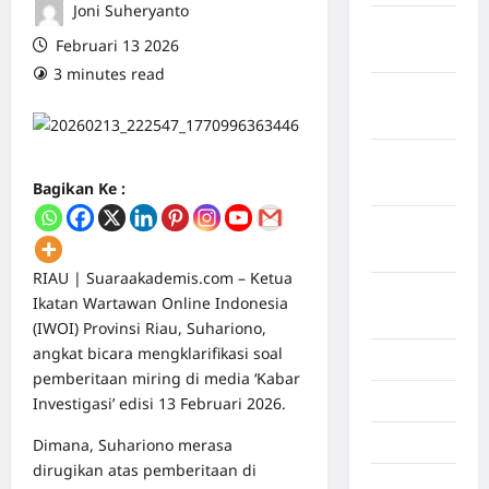
Joni Suheryanto
Maret
Februari 13 2026
2026
3 minutes read
0 comments
Februari
2026
Januari
2026
Bagikan Ke :
Desember
2025
RIAU | Suaraakademis.com – Ketua
September
Ikatan Wartawan Online Indonesia
2025
(IWOI) Provinsi Riau, Suhariono,
angkat bicara mengklarifikasi soal
Juli 2025
pemberitaan miring di media ‘Kabar
Mei 2025
Investigasi’ edisi 13 Februari 2026.
April 2025
Dimana, Suhariono merasa
dirugikan atas pemberitaan di
Oktober