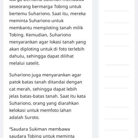
Berita viral
seseorang bermarga Tobing untuk
bertemu Suhariono. Saat itu, mereka
Binjai
meminta Suhariono untuk
membantu memploting tanah milik
Blog
Tobing. Kemudian, Suhariono
Business
menyarankan agar lokasi tanah yang
akan diploting untuk di foto terlebih
Buton
dahulu, sehingga dapat dilihat
Tengah
melalui satelit.
Cilacap
Suhariono juga menyarankan agar
patok batas tanah ditandai dengan
Decor
cat merah, sehingga dapat lebih
Deli
jelas batas-batas tanah. Saat itu kata
Serdang
Suhariono, orang yang diarahkan
kelokasi untuk memfoto lahan
Dumai
adalah Suroto.
Economy
“Saudara Sukiman membawa
saudara Tobing untuk meminta
Gaza