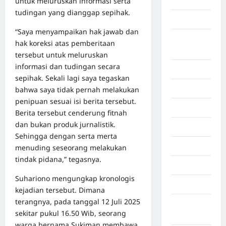
untuk meluruskan informasi serta
Aljazair
tudingan yang dianggap sepihak.
Asahan
“Saya menyampaikan hak jawab dan
Banda
hak koreksi atas pemberitaan
Aceh
tersebut untuk meluruskan
informasi dan tudingan secara
Bandung
sepihak. Sekali lagi saya tegaskan
Banten
bahwa saya tidak pernah melakukan
penipuan sesuai isi berita tersebut.
Barru
Berita tersebut cenderung fitnah
dan bukan produk jurnalistik.
Batam
Sehingga dengan serta merta
Beijing
menuding seseorang melakukan
tindak pidana,” tegasnya.
Bekasi
Suhariono mengungkap kronologis
Bengkulu
kejadian tersebut. Dimana
terangnya, pada tanggal 12 Juli 2025
Benua
sekitar pukul 16.50 Wib, seorang
Afrika
warga bernama Sukiman membawa