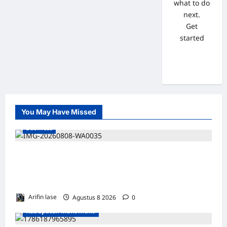
what to do
next.
Get
started
You May Have Missed
Business
WAKIL PRESIDEN RI TINJAU PROSES
REHABILITASI JEMBATAN LUMUT, DORONG
PENGUATAN KONEKTIVITAS DI ACEH
Arifin lase
Agustus 8 2026
0
Kabupaten Mukomuko