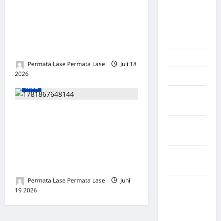
Kendari
ISTRI KETUA KNPI RIAU
LAYANGKAN HAK JAWAB
Konawe
RESMI KEPADA
Utara
KOMPAS.COM
Konoha
Permata Lase Permata Lase
Juli 18
Kabupaten Kuantan Singingi
2026
0
Kota Binjai
Riau
Kota
Mamuju
Gas Subsidi Dijual
Kota
Melanggar Aturan: Harga
Parepare
Elpiji 3 Kg di Desa Gunung
Sari, Kuansing Tembus Rp25
Kota
Ribu, Jauh Melebihi HET
Tangerang
Permata Lase Permata Lase
Juni
Kotawaringin
19 2026
0
Timur
LABUHAN