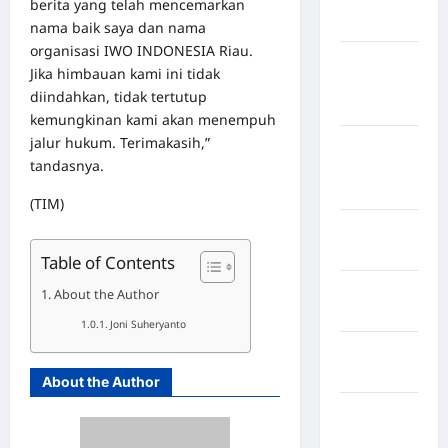
berita yang telah mencemarkan
Sangihe
nama baik saya dan nama
organisasi IWO INDONESIA Riau.
Kabupaten
Jika himbauan kami ini tidak
Kotawaringin
diindahkan, tidak tertutup
Timur
kemungkinan kami akan menempuh
jalur hukum. Terimakasih,”
Kabupaten
tandasnya.
Kuantan
Singingi
(TIM)
Kabupaten
Kuningan
Table of Contents
Kabupaten
About the Author
Mamasa
Joni Suheryanto
Kabupaten
Mamuju
About the Author
Kabupaten
Maros