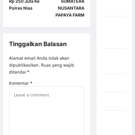
Rp 250 Juta Ke
SUMATERA
Kabupaten
Polres Nias
NUSANTARA
Nias Utara
PAPAYA FARM
kabupaten
Ogan
Komering
Ulu Timur
Tinggalkan Balasan
Kabupaten
Alamat email Anda tidak akan
Pegunungan
dipublikasikan.
Ruas yang wajib
Bintang
ditandai
*
Kabupaten
Komentar
*
Pinrang
Kabupaten
Purbalingga
Kabupaten
Rejang
Lebong