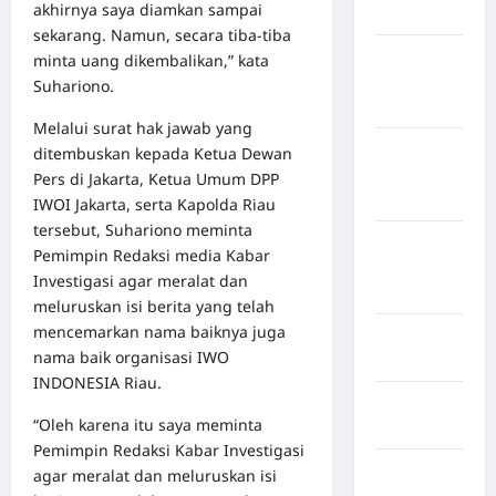
akhirnya saya diamkan sampai
Bulukumba
sekarang. Namun, secara tiba-tiba
Kabupaten
minta uang dikembalikan,” kata
Flores
Suhariono.
Timur
Melalui surat hak jawab yang
Kabupaten
ditembuskan kepada Ketua Dewan
Humbang
Pers di Jakarta, Ketua Umum DPP
Hasundutan
IWOI Jakarta, serta Kapolda Riau
tersebut, Suhariono meminta
Kabupaten
Pemimpin Redaksi media Kabar
Indragiri
Investigasi agar meralat dan
Hilir
meluruskan isi berita yang telah
mencemarkan nama baiknya juga
Kabupaten
nama baik organisasi IWO
Jayawijaya
INDONESIA Riau.
Kabupaten
“Oleh karena itu saya meminta
Jembrana
Pemimpin Redaksi Kabar Investigasi
Kabupaten
agar meralat dan meluruskan isi
Kepulauan