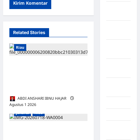
Kabupaten
Tanggamus
Kabupaten
Related Stories
Wonosobo
Kabupaten
Riau
Yalimo
Rekam Jejak Hukum SRYD
Kalimantan
Barat
Kembali Disorot, Kini
Dilaporkan ke Polda Sumut
Kalimantan
atas Dugaan Penggelapan
Tengah
ABDI ANSHARI IBNU HAJAR
Karawang
Agustus 1 2026
0
Jakarta
Riau
Karo
Kayuagung
DITUDUH SEBARKAN
Palembang
BERITA SEPIHAK & FITNAH: