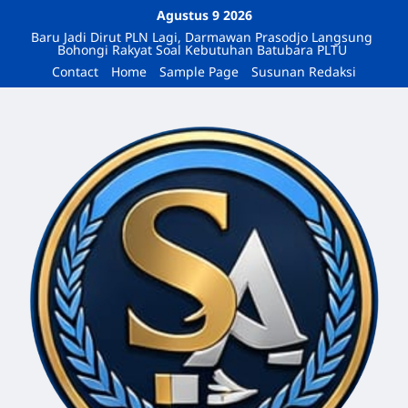
Agustus 9 2026
Baru Jadi Dirut PLN Lagi, Darmawan Prasodjo Langsung
Bohongi Rakyat Soal Kebutuhan Batubara PLTU
Contact
Home
Sample Page
Susunan Redaksi