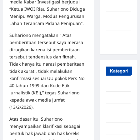
media Kabar Investigasi berjudul
2023
“Ketua IWOI Riau Suhariono Diduga
Menipu Warga, Modus Pengurusan
Maret
Lahan Terancam Pidana Penipuan”.
2020
Suhariono mengatakan ” Atas
Januari
pemberitaan tersebut saya merasa
2020
dirugikan karena isi pemberitaan
tersebut tendensius dan fitnah.
Tidak hanya itu narasi pemberitaan
tidak akurat , tidak melakukan
Kategori
konfirmasi sesuai UU pokok Pers No.
40 tahun 1999 dan Kode Etik
Aceh
Jurnalistik (KEJ),” tegas Suhariono
Aceh Besar
kepada awak media Jum’at
(13/2/2026).
Aceh
Timur
Atas dasar itu, Suhariono
menyampaikan klarifikasi sebagai
Aceh Utara
bentuk hak jawab dan hak koreksi