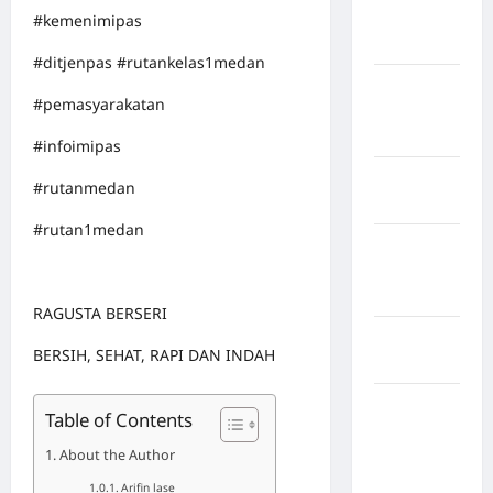
Kabupaten
#kemenimipas
Mukomuko
#ditjenpas #rutankelas1medan
Kabupaten
#pemasyarakatan
Musi
Banyuasin
#infoimipas
Kabupaten
#rutanmedan
Nias
#rutan1medan
Kabupaten
Nias
Selatan
RAGUSTA BERSERI
Kabupaten
BERSIH, SEHAT, RAPI DAN INDAH
Nias Utara
kabupaten
Table of Contents
Ogan
About the Author
Komering
Ulu Timur
Arifin lase