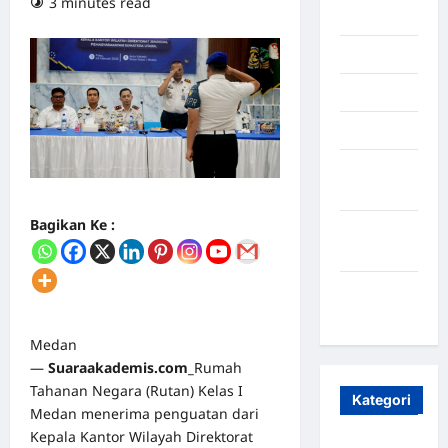
3 minutes read
0 comments
2025
Juli 2025
Mei 2025
April 2025
Oktober
2023
Bagikan Ke :
Maret
2020
Januari
2020
Medan
—
Suaraakademis.com_
Rumah
Tahanan Negara (Rutan) Kelas I
Kategori
Medan menerima penguatan dari
Kepala Kantor Wilayah Direktorat
Aceh