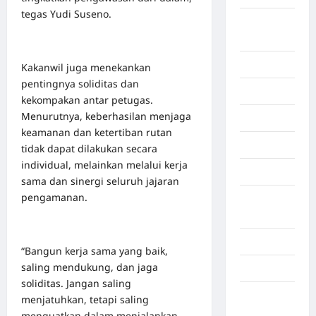
tegas Yudi Suseno.
Deli
Serdang
Dumai
Kakanwil juga menekankan
pentingnya soliditas dan
Economy
kekompakan antar petugas.
Menurutnya, keberhasilan menjaga
Gaza
keamanan dan ketertiban rutan
Gorontalo
tidak dapat dilakukan secara
individual, melainkan melalui kerja
Graphic
sama dan sinergi seluruh jajaran
pengamanan.
Gunung
Sitoli
Gunungsitoli
“Bangun kerja sama yang baik,
saling mendukung, dan jaga
Health
soliditas. Jangan saling
Hukum dan
menjatuhkan, tetapi saling
kiminal
menguatkan dalam menjalankan