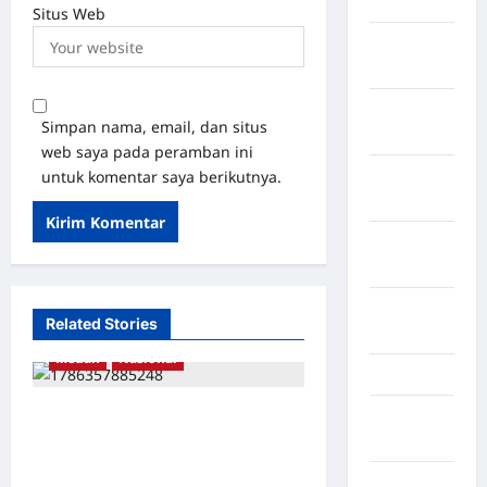
Kota Binjai
Situs Web
Kota
Mamuju
Kota
Simpan nama, email, dan situs
Parepare
web saya pada peramban ini
untuk komentar saya berikutnya.
Kota
Tangerang
Kotawaringin
Timur
LABUHAN
Related Stories
BATU
Medan
Nasional
Lampung
MEMECAH KEBISUAN,
Lampung
Barat
MENAGIH KEADILAN: 3
PUTRA-PUTRI NIAS HILANG,
Lampung