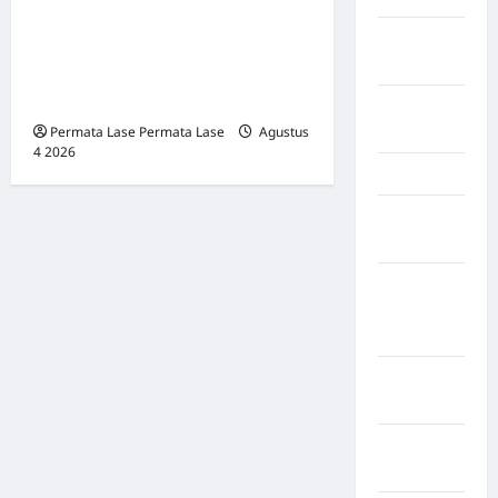
INDONESIA SUMATERA
Muara
UTARA: BERLANDASKAN
Enim
HUKUM, SIAP MENGABDI
UNTUK RAKYAT
Musi
Permata Lase Permata Lase
Agustus
Banyuasin
4 2026
0
Nasional
Negara
Afrika
Negara
Amerika
Serikat
Negara
arab
Negara
Austria