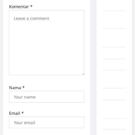
Yalimo
Komentar
*
Kalimantan
Barat
Kalimantan
Tengah
Karawang
Karo
Kayuagung
Palembang
Nama
*
Kendari
Konawe
Utara
Email
*
Konoha