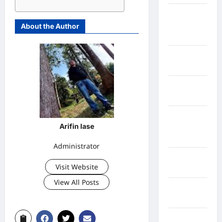
Kabupaten
Pegunungan
About the Author
Bintang
Kabupaten
Pinrang
Kabupaten
Purbalingga
Kabupaten
Arifin lase
Rejang
Lebong
Administrator
Kabupaten
Visit Website
Rote Ndao
View All Posts
Kabupaten
Sampang
Kabupaten