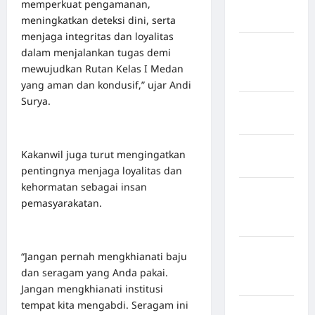
memperkuat pengamanan,
Humbang
meningkatkan deteksi dini, serta
Hasundutan
menjaga integritas dan loyalitas
Kabupaten
dalam menjalankan tugas demi
Indragiri
mewujudkan Rutan Kelas I Medan
Hilir
yang aman dan kondusif,” ujar Andi
Surya.
Kabupaten
Jayawijaya
Kabupaten
Kakanwil juga turut mengingatkan
Jembrana
pentingnya menjaga loyalitas dan
kehormatan sebagai insan
Kabupaten
pemasyarakatan.
Kepulauan
Sangihe
Kabupaten
“Jangan pernah mengkhianati baju
Kotawaringin
dan seragam yang Anda pakai.
Timur
Jangan mengkhianati institusi
tempat kita mengabdi. Seragam ini
Kabupaten