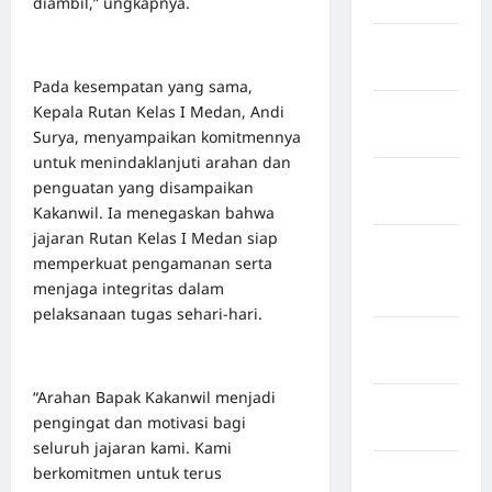
diambil,” ungkapnya.
Bireuen
Kabupaten
Boalemo
Pada kesempatan yang sama,
Kepala Rutan Kelas I Medan, Andi
Kabupaten
Surya, menyampaikan komitmennya
Bogor
untuk menindaklanjuti arahan dan
Kabupaten
penguatan yang disampaikan
Bulukumba
Kakanwil. Ia menegaskan bahwa
jajaran Rutan Kelas I Medan siap
Kabupaten
memperkuat pengamanan serta
Flores
menjaga integritas dalam
Timur
pelaksanaan tugas sehari-hari.
Kabupaten
Garut
“Arahan Bapak Kakanwil menjadi
Kabupaten
pengingat dan motivasi bagi
Gowa
seluruh jajaran kami. Kami
berkomitmen untuk terus
Kabupaten