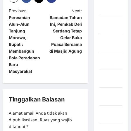
Sidenreng
Previous:
Next:
Rappang
Peresmian
Ramadan Tahun
Kabupaten
Alun-Alun
Ini, Pemkab Deli
Sidrap
Tanjung
Serdang Tetap
Morawa,
Gelar Buka
Kabupaten
Bupati:
Puasa Bersama
Sorong
Membangun
di Masjid Agung
Kabupaten
Pola Peradaban
Sragen
Baru
Masyarakat
Kabupaten
Tangerang
Kabupaten
Tinggalkan Balasan
Tanggamus
Kabupaten
Alamat email Anda tidak akan
Wonosobo
dipublikasikan.
Ruas yang wajib
ditandai
*
Kabupaten