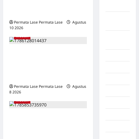
ALASAN BUNUH DIRI
Selatan
DIPERTANYAKAN!
Lampung
Permata Lase Permata Lase
Agustus
Tengah
10 2026
0
Medan
Lampung
Timur
SALAH HITUNG KERUGIAN:
Langkat
PUTUSAN TIDAK BOLEH
Majalengka
DIBANGUN DI ATAS
KESALAHAN!
Makasar
Permata Lase Permata Lase
Agustus
Maluku
8 2026
0
Medan
Manado
maroko
PAULUS PERINGATAN GULO,
S.H., M.H. SAH PIMPIN
Martapura
PEMUDA DEMOKRASI
Medan