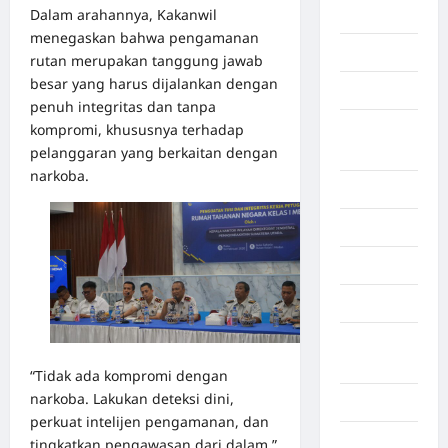
Dalam arahannya, Kakanwil
Beijing
menegaskan bahwa pengamanan
Bekasi
rutan merupakan tanggung jawab
besar yang harus dijalankan dengan
Bengkulu
penuh integritas dan tanpa
kompromi, khususnya terhadap
Benua
pelanggaran yang berkaitan dengan
Afrika
narkoba.
Berita viral
Binjai
Blog
Business
Buton
Tengah
“Tidak ada kompromi dengan
narkoba. Lakukan deteksi dini,
Cilacap
perkuat intelijen pengamanan, dan
Decor
tingkatkan pengawasan dari dalam,”