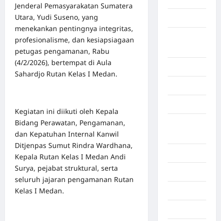
Jenderal Pemasyarakatan Sumatera
Utara, Yudi Suseno, yang
Aceh Besar
menekankan pentingnya integritas,
Aceh
profesionalisme, dan kesiapsiagaan
Timur
petugas pengamanan, Rabu
(4/2/2026), bertempat di Aula
Aceh Utara
Sahardjo Rutan Kelas I Medan.
Aljazair
Asahan
Kegiatan ini diikuti oleh Kepala
Bidang Perawatan, Pengamanan,
Banda
dan Kepatuhan Internal Kanwil
Aceh
Ditjenpas Sumut Rindra Wardhana,
Bandung
Kepala Rutan Kelas I Medan Andi
Surya, pejabat struktural, serta
Banten
seluruh jajaran pengamanan Rutan
Kelas I Medan.
Barru
Batam