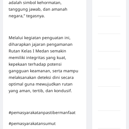
adalah simbol kehormatan,
Kuantan
tanggung jawab, dan amanah
Singingi
negara,” tegasnya.
Kabupaten
Kuningan
Melalui kegiatan penguatan ini,
Kabupaten
diharapkan jajaran pengamanan
Mamasa
Rutan Kelas I Medan semakin
Kabupaten
memiliki integritas yang kuat,
Mamuju
kepekaan terhadap potensi
gangguan keamanan, serta mampu
Kabupaten
melaksanakan deteksi dini secara
Maros
optimal guna mewujudkan rutan
yang aman, tertib, dan kondusif.
Kabupaten
Minahasa
Utara
#pemasyarakatanpastibermanfaat
Kabupaten
Morowali
#pemasyarakatansumut