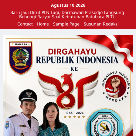
Agustus 10 2026
Baru Jadi Dirut PLN Lagi, Darmawan Prasodjo Langsung
Bohongi Rakyat Soal Kebutuhan Batubara PLTU
Contact
Home
Sample Page
Susunan Redaksi