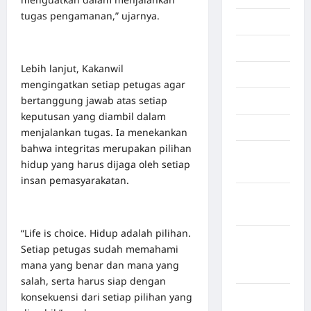
tugas pengamanan,” ujarnya.
Inspiration
Internasional
Lebih lanjut, Kakanwil
Jakarta
mengingatkan setiap petugas agar
bertanggung jawab atas setiap
Jambi
keputusan yang diambil dalam
Jawa Barat
menjalankan tugas. Ia menekankan
bahwa integritas merupakan pilihan
Jawa
hidup yang harus dijaga oleh setiap
Tengah
insan pemasyarakatan.
kabupaten
Banyumas
“Life is choice. Hidup adalah pilihan.
Kabupaten
Setiap petugas sudah memahami
Bengkulu
mana yang benar dan mana yang
Utara
salah, serta harus siap dengan
konsekuensi dari setiap pilihan yang
Kabupaten