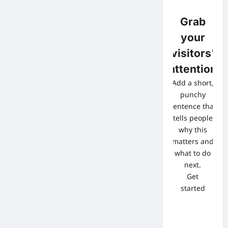
Grab
your
visitors'
attention
Add a short,
punchy
sentence that
tells people
why this
matters and
what to do
next.
Get
started