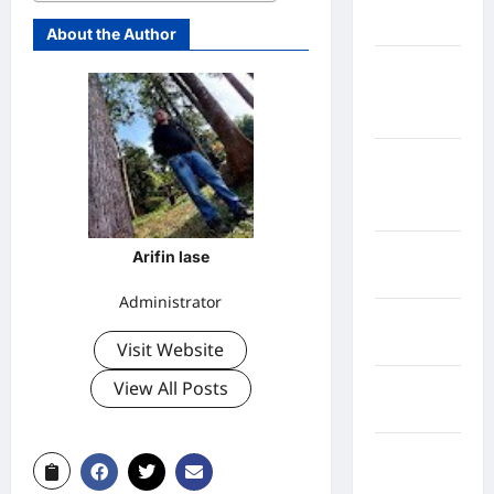
Sangihe
About the Author
Kabupaten
Kotawaringin
Timur
Kabupaten
Kuantan
Singingi
Kabupaten
Arifin lase
Kuningan
Administrator
Kabupaten
Mamasa
Visit Website
View All Posts
Kabupaten
Mamuju
Kabupaten
Maros