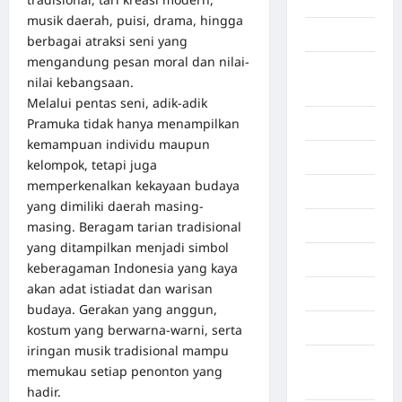
Aljazair
musik daerah, puisi, drama, hingga
Asahan
berbagai atraksi seni yang
mengandung pesan moral dan nilai-
Banda
nilai kebangsaan.
Aceh
Melalui pentas seni, adik-adik
Pramuka tidak hanya menampilkan
Bandung
kemampuan individu maupun
Banten
kelompok, tetapi juga
memperkenalkan kekayaan budaya
Barru
yang dimiliki daerah masing-
masing. Beragam tarian tradisional
Batam
yang ditampilkan menjadi simbol
Beijing
keberagaman Indonesia yang kaya
akan adat istiadat dan warisan
Bekasi
budaya. Gerakan yang anggun,
Bengkulu
kostum yang berwarna-warni, serta
iringan musik tradisional mampu
Benua
memukau setiap penonton yang
Afrika
hadir.