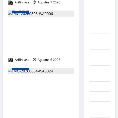
Arifin lase
Agustus 7 2026
0
Kabupaten
Nasional
Tanggamus
Kabupaten
Lakukan Pemeliharaan Oprit
Wonosobo
Jembatan Batang Serangan,
Hutama Karya Uji Coba
Kabupaten
Yalimo
Contraflow di KM 55 Tol
Binjai–Langsa
Kalimantan
Arifin lase
Agustus 6 2026
0
Barat
Nasional
Kalimantan
Tengah
DPRD Provinsi Gorontalo
Karawang
Dukung Percepatan
Universal Coverage
Karo
Jamsostek, BPJS
Kayuagung
Ketenagakerjaan Usulkan
Palembang
Strategi Capai 285.000 Ribu