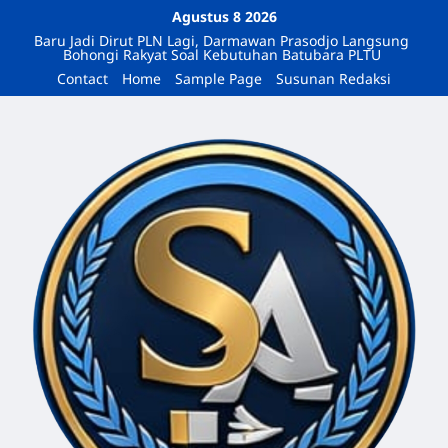
Agustus 8 2026
Baru Jadi Dirut PLN Lagi, Darmawan Prasodjo Langsung
Bohongi Rakyat Soal Kebutuhan Batubara PLTU
Contact
Home
Sample Page
Susunan Redaksi