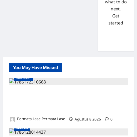
what to do
next.
Get
started
You May Have Missed
Makasar
ULANG TAHUN FARIS: DEDIKASI &
INTEGRITAS JADI PILAR KEBENARAN
REPORTERNEWS
Permata Lase Permata Lase
Agustus 8 2026
0
Medan