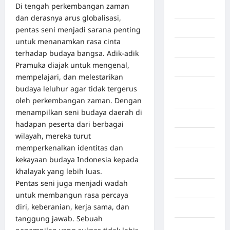
Di tengah perkembangan zaman
Berita viral
dan derasnya arus globalisasi,
Binjai
pentas seni menjadi sarana penting
untuk menanamkan rasa cinta
Blog
terhadap budaya bangsa. Adik-adik
Pramuka diajak untuk mengenal,
Business
mempelajari, dan melestarikan
Buton
budaya leluhur agar tidak tergerus
Tengah
oleh perkembangan zaman. Dengan
menampilkan seni budaya daerah di
Cilacap
hadapan peserta dari berbagai
wilayah, mereka turut
Decor
memperkenalkan identitas dan
Deli
kekayaan budaya Indonesia kepada
Serdang
khalayak yang lebih luas.
Pentas seni juga menjadi wadah
Dumai
untuk membangun rasa percaya
diri, keberanian, kerja sama, dan
Economy
tanggung jawab. Sebuah
Gaza