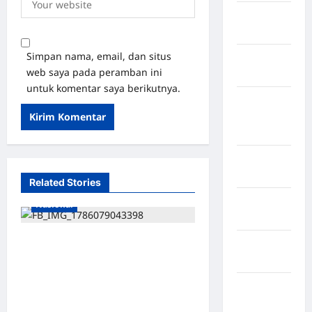
Kabupaten
Rote Ndao
Simpan nama, email, dan situs
Kabupaten
web saya pada peramban ini
Sampang
untuk komentar saya berikutnya.
Kabupaten
Sidenreng
Rappang
Kabupaten
Sidrap
Related Stories
Kabupaten
Nasional
Sorong
Sampah Menumpuk
Kabupaten
Sragen
Sepekan di Lorong Cinta
Maju Subulussalam, Warga
Kabupaten
Keluhkan Bau Menyengat
Tangerang