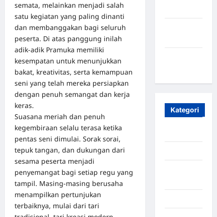
semata, melainkan menjadi salah
2023
satu kegiatan yang paling dinanti
dan membanggakan bagi seluruh
Maret
peserta. Di atas panggung inilah
2020
adik-adik Pramuka memiliki
Januari
kesempatan untuk menunjukkan
2020
bakat, kreativitas, serta kemampuan
seni yang telah mereka persiapkan
dengan penuh semangat dan kerja
keras.
Kategori
Suasana meriah dan penuh
kegembiraan selalu terasa ketika
Aceh
pentas seni dimulai. Sorak sorai,
tepuk tangan, dan dukungan dari
Aceh Besar
sesama peserta menjadi
Aceh
penyemangat bagi setiap regu yang
Timur
tampil. Masing-masing berusaha
menampilkan pertunjukan
Aceh Utara
terbaiknya, mulai dari tari
tradisional, tari kreasi modern,