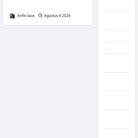
Kendari
Pekerja Terlindungi
Arifin lase
Agustus 4 2026
0
Konawe
Utara
Konoha
Kota Binjai
Kota
Mamuju
Kota
Parepare
Kota
Tangerang
Kotawaringin
Timur
LABUHAN