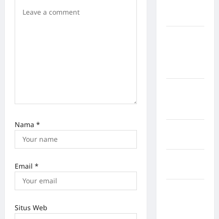
Kabupaten
Nias Utara
kabupaten
Ogan
Komering
Ulu Timur
Kabupaten
Pegunungan
Bintang
Nama
*
Kabupaten
Pinrang
Kabupaten
Email
*
Purbalingga
Kabupaten
Rejang
Situs Web
Lebong