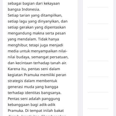
Jawa Barat
sebagai bagian dari kekayaan
bangsa Indonesia.
Jawa
Setiap tarian yang ditampilkan,
Tengah
setiap lagu yang dinyanyikan, dan
setiap gerakan yang dipentaskan
kabupaten
mengandung makna serta pesan
Banyumas
yang mendalam. Tidak hanya
Kabupaten
menghibur, tetapi juga menjadi
Bengkulu
media untuk menyampaikan nilai-
Utara
nilai budaya, semangat persatuan,
dan kecintaan terhadap tanah air.
Kabupaten
Karena itu, pentas seni dalam
Bireuen
kegiatan Pramuka memiliki peran
strategis dalam membentuk
Kabupaten
generasi muda yang bangga
Boalemo
terhadap identitas bangsanya.
Kabupaten
Pentas seni adalah panggung
Bogor
kebanggaan bagi adik-adik
Pramuka. Di tempat inilah bakat
Kabupaten