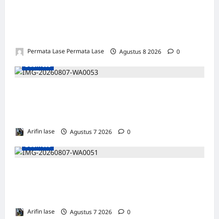
SALAH HITUNG KERUGIAN: PUTUSAN
TIDAK BOLEH DIBANGUN DI ATAS
KESALAHAN!
Permata Lase Permata Lase
Agustus 8 2026
0
Business
Soal 10 Tiang Listrik di Gresik Tumbang
Hingga Lukai Warga dan Rusak Mobil, GM
PLN UID Jatim Bungkam
Arifin lase
Agustus 7 2026
0
Business
Perayaan HUT ke 14, PP IWO Bagikan Bea
Siswa Untuk 8 Siswa SD Muhammadiyah 16
Jakse
Arifin lase
Agustus 7 2026
0