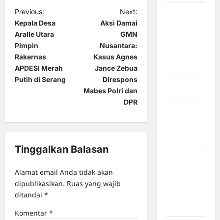
Previous:
Next:
Kabupaten
Kepala Desa
Aksi Damai
Minahasa
Aralle Utara
GMN
Utara
Pimpin
Nusantara:
Kabupaten
Rakernas
Kasus Agnes
Morowali
APDESI Merah
Jance Zebua
Putih di Serang
Direspons
Kabupaten
Mabes Polri dan
Mukomuko
DPR
Kabupaten
Musi
Banyuasin
Tinggalkan Balasan
Kabupaten
Nias
Alamat email Anda tidak akan
dipublikasikan.
Ruas yang wajib
Kabupaten
ditandai
*
Nias
Selatan
Komentar
*