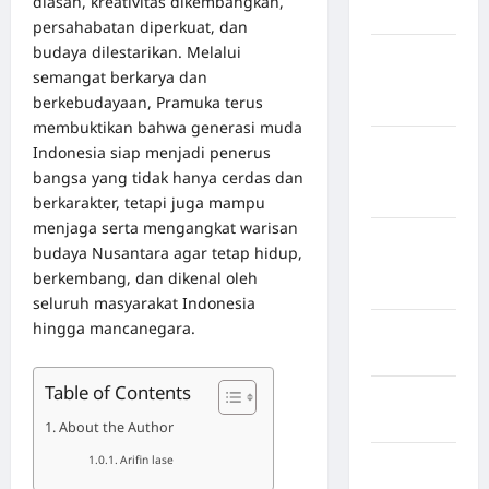
diasah, kreativitas dikembangkan,
Bulukumba
persahabatan diperkuat, dan
budaya dilestarikan. Melalui
Kabupaten
semangat berkarya dan
Flores
berkebudayaan, Pramuka terus
Timur
membuktikan bahwa generasi muda
Kabupaten
Indonesia siap menjadi penerus
Humbang
bangsa yang tidak hanya cerdas dan
Hasundutan
berkarakter, tetapi juga mampu
menjaga serta mengangkat warisan
Kabupaten
budaya Nusantara agar tetap hidup,
Indragiri
berkembang, dan dikenal oleh
Hilir
seluruh masyarakat Indonesia
hingga mancanegara.
Kabupaten
Jayawijaya
Table of Contents
Kabupaten
Jembrana
About the Author
Arifin lase
Kabupaten
Kepulauan