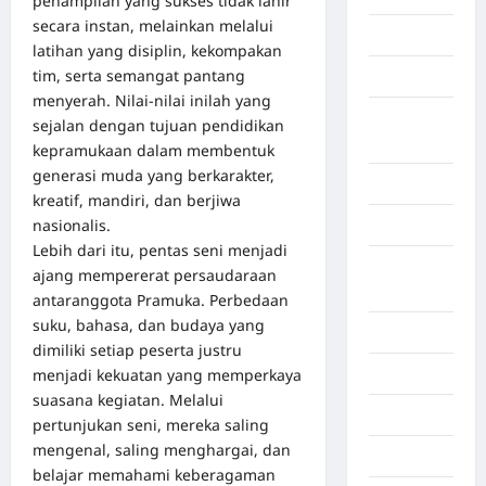
penampilan yang sukses tidak lahir
secara instan, melainkan melalui
Gorontalo
latihan yang disiplin, kekompakan
tim, serta semangat pantang
Graphic
menyerah. Nilai-nilai inilah yang
Gunung
sejalan dengan tujuan pendidikan
Sitoli
kepramukaan dalam membentuk
generasi muda yang berkarakter,
Gunungsitoli
kreatif, mandiri, dan berjiwa
nasionalis.
Health
Lebih dari itu, pentas seni menjadi
Hukum dan
ajang mempererat persaudaraan
kiminal
antaranggota Pramuka. Perbedaan
suku, bahasa, dan budaya yang
Inspiration
dimiliki setiap peserta justru
menjadi kekuatan yang memperkaya
Internasional
suasana kegiatan. Melalui
Jakarta
pertunjukan seni, mereka saling
mengenal, saling menghargai, dan
Jambi
belajar memahami keberagaman