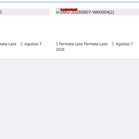
Jakarta
ERGANTIAN KAPOLRI
Oknum Polisi Kebon Jeruk Jadi Backin
ESATKAN: KEWENANGAN
Mafia Tanah Merampas Hak Keluarga
AN PRESIDEN
Ambar Witjaksono Sutarman
mata Lase
Agustus 7
Permata Lase Permata Lase
Agustus 7
2026
0