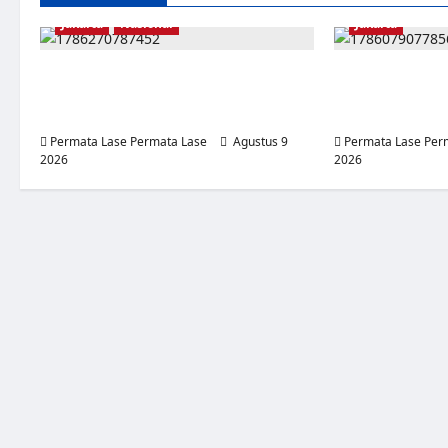
Jakarta
Nasional
Jakarta
MERDEKA UNTUK SIAPA? RAKYAT
ISU SURPRES P
BERDIRI DI TERIK, PEJABAT BERTEDUH
DINILAI MENY
DI TENDA!
TETAP DI TANG
Permata Lase Permata Lase
Agustus 9
Permata Lase Per
2026
0
2026
0