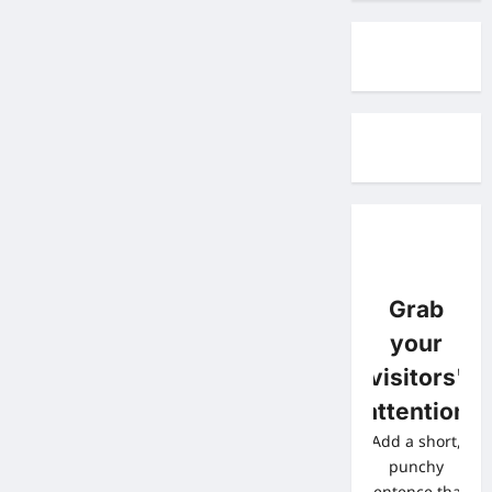
Grab
your
visitors'
attention
Add a short,
punchy
sentence that