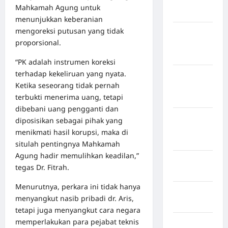
Kabupaten
Mahkamah Agung untuk
Jembrana
menunjukkan keberanian
mengoreksi putusan yang tidak
Kabupaten
proporsional.
Kepulauan
Sangihe
“PK adalah instrumen koreksi
terhadap kekeliruan yang nyata.
Kabupaten
Ketika seseorang tidak pernah
Kotawaringin
terbukti menerima uang, tetapi
Timur
dibebani uang pengganti dan
Kabupaten
diposisikan sebagai pihak yang
Kuantan
menikmati hasil korupsi, maka di
Singingi
situlah pentingnya Mahkamah
Agung hadir memulihkan keadilan,”
Kabupaten
tegas Dr. Fitrah.
Kuningan
Menurutnya, perkara ini tidak hanya
Kabupaten
menyangkut nasib pribadi dr. Aris,
Mamasa
tetapi juga menyangkut cara negara
memperlakukan para pejabat teknis
Kabupaten