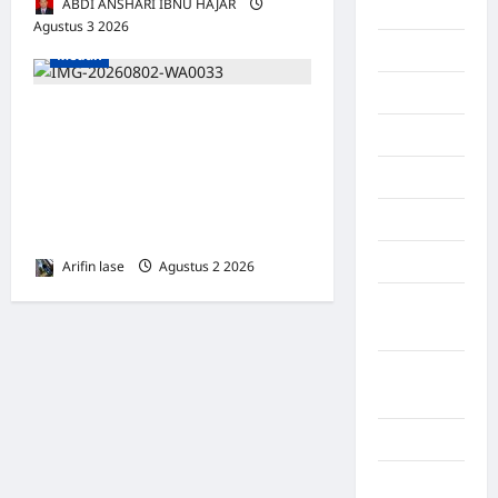
ABDI ANSHARI IBNU HAJAR
Majalengka
Agustus 3 2026
0
Makasar
Medan
Maluku
Musyawarah Luar Biasa
Manado
PABANSU Sumatera Utara
Tetapkan Abdul Rahman, SE
maroko
sebagai Ketua DPP Secara
Martapura
Aklamasi
Medan
Arifin lase
Agustus 2 2026
0
Muara
Enim
Musi
Banyuasin
Nasional
Negara