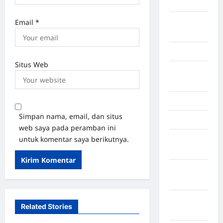
Karo
Kayuagung
Email
*
Palembang
Kendari
Situs Web
Konawe
Utara
Konoha
Simpan nama, email, dan situs
Kota Binjai
web saya pada peramban ini
untuk komentar saya berikutnya.
Kota
Mamuju
Kota
Parepare
Kota
Related Stories
Tangerang
Medan