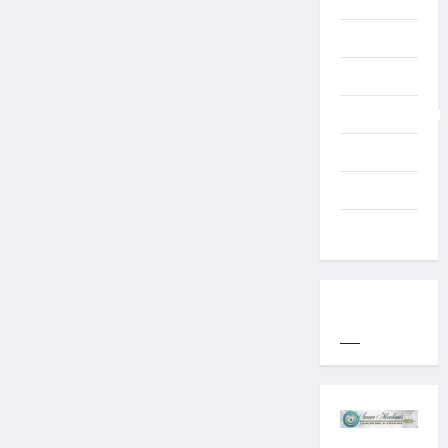
TNI
TNI AD
Typography
Uncategorized
Western
World
YOGYAKARTA