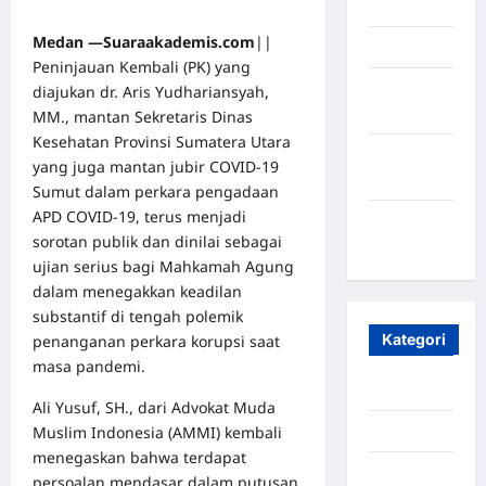
Mei 2025
Medan —Suaraakademis.com
||
April 2025
Peninjauan Kembali (PK) yang
Oktober
diajukan dr. Aris Yudhariansyah,
2023
MM., mantan Sekretaris Dinas
Kesehatan Provinsi Sumatera Utara
Maret
yang juga mantan jubir COVID-19
2020
Sumut dalam perkara pengadaan
APD COVID-19, terus menjadi
Januari
sorotan publik dan dinilai sebagai
2020
ujian serius bagi Mahkamah Agung
dalam menegakkan keadilan
substantif di tengah polemik
Kategori
penanganan perkara korupsi saat
masa pandemi.
Aceh
Ali Yusuf, SH., dari Advokat Muda
Muslim Indonesia (AMMI) kembali
Aceh Besar
menegaskan bahwa terdapat
Aceh
persoalan mendasar dalam putusan