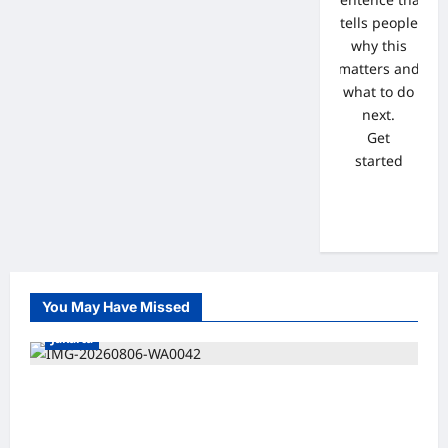
tells people
why this
matters and
what to do
next.
Get
started
You May Have Missed
Jakarta
*Hutama Karya Dukung Gerakan Nasional
Zero ODOL Melalui Kampanye Selamat
Sampai Tujuan (SETUJU