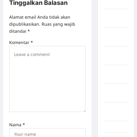
Tinggalkan Balasan
Sragen
Kabupaten
Alamat email Anda tidak akan
Tangerang
dipublikasikan.
Ruas yang wajib
ditandai
*
Kabupaten
Tanggamus
Komentar
*
Kabupaten
Wonosobo
Kabupaten
Yalimo
Kalimantan
Barat
Kalimantan
Tengah
Nama
*
Karawang