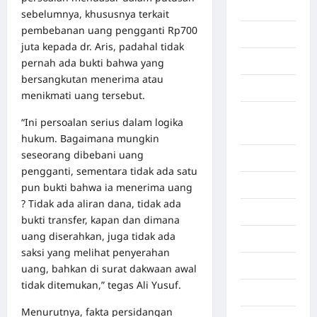
Timur
sebelumnya, khususnya terkait
pembebanan uang pengganti Rp700
Aceh Utara
juta kepada dr. Aris, padahal tidak
Aljazair
pernah ada bukti bahwa yang
bersangkutan menerima atau
Asahan
menikmati uang tersebut.
Banda
“Ini persoalan serius dalam logika
Aceh
hukum. Bagaimana mungkin
seseorang dibebani uang
Bandung
pengganti, sementara tidak ada satu
Banten
pun bukti bahwa ia menerima uang
? Tidak ada aliran dana, tidak ada
Barru
bukti transfer, kapan dan dimana
uang diserahkan, juga tidak ada
Batam
saksi yang melihat penyerahan
Beijing
uang, bahkan di surat dakwaan awal
tidak ditemukan,” tegas Ali Yusuf.
Bekasi
Menurutnya, fakta persidangan