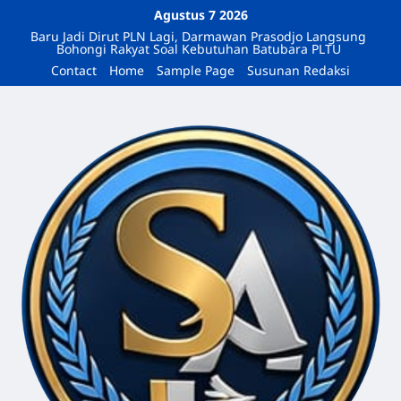
Agustus 7 2026
Baru Jadi Dirut PLN Lagi, Darmawan Prasodjo Langsung
Bohongi Rakyat Soal Kebutuhan Batubara PLTU
Contact
Home
Sample Page
Susunan Redaksi