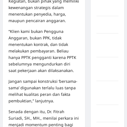
Kegiatan, bukan pihak yang memiliki
Kabupaten
kewenangan strategis dalam
Bogor
menentukan penyedia, harga,
maupun pencairan anggaran.
Kabupaten
Bulukumba
“Klien kami bukan Pengguna
Anggaran, bukan PPK, tidak
Kabupaten
menentukan kontrak, dan tidak
Flores
melakukan pembayaran. Beliau
Timur
hanya PPTK pengganti karena PPTK
Kabupaten
sebelumnya mengundurkan diri
Humbang
saat pekerjaan akan dilaksanakan.
Hasundutan
Jangan sampai konstruksi ‘bersama-
Kabupaten
sama’ digunakan terlalu luas tanpa
Indragiri
melihat kualitas peran dan fakta
Hilir
pembuktian,” lanjutnya.
Kabupaten
Senada dengan itu, Dr. Fitrah
Jayawijaya
Suriadi, SH., MH., menilai perkara ini
menjadi momentum penting bagi