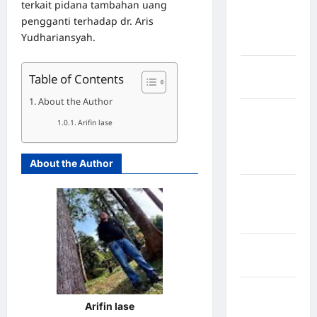
terkait pidana tambahan uang
Kabupaten
pengganti terhadap dr. Aris
Nias
Yudhariansyah.
Selatan
Kabupaten
Table of Contents
Nias Utara
About the Author
kabupaten
Arifin lase
Ogan
Komering
Ulu Timur
About the Author
Kabupaten
Pegunungan
Bintang
Kabupaten
Pinrang
Kabupaten
Arifin lase
Purbalingga