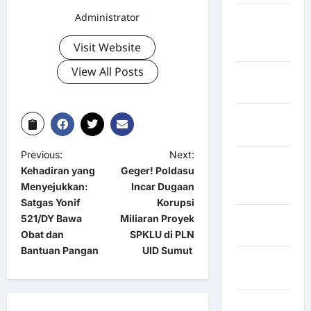
Administrator
Kabupaten
Rejang
Visit Website
Lebong
View All Posts
Kabupaten
Rote Ndao
Kabupaten
Sampang
Previous:
Next:
Kabupaten
Kehadiran yang
Geger! Poldasu
Sidenreng
Menyejukkan:
Incar Dugaan
Rappang
Satgas Yonif
Korupsi
Kabupaten
521/DY Bawa
Miliaran Proyek
Sidrap
Obat dan
SPKLU di PLN
Bantuan Pangan
UID Sumut
Kabupaten
Sorong
Kabupaten