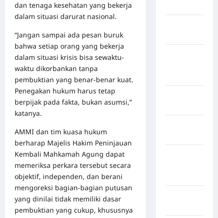
dan tenaga kesehatan yang bekerja
Mamuju
dalam situasi darurat nasional.
Kabupaten
“Jangan sampai ada pesan buruk
Maros
bahwa setiap orang yang bekerja
Kabupaten
dalam situasi krisis bisa sewaktu-
Minahasa
waktu dikorbankan tanpa
Utara
pembuktian yang benar-benar kuat.
Penegakan hukum harus tetap
Kabupaten
berpijak pada fakta, bukan asumsi,”
Morowali
katanya.
Kabupaten
AMMI dan tim kuasa hukum
Mukomuko
berharap Majelis Hakim Peninjauan
Kembali Mahkamah Agung dapat
Kabupaten
memeriksa perkara tersebut secara
Musi
objektif, independen, dan berani
Banyuasin
mengoreksi bagian-bagian putusan
Kabupaten
yang dinilai tidak memiliki dasar
Nias
pembuktian yang cukup, khususnya