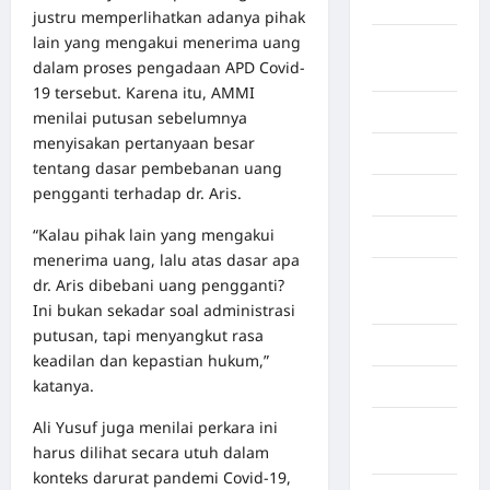
Bengkulu
justru memperlihatkan adanya pihak
lain yang mengakui menerima uang
Benua
dalam proses pengadaan APD Covid-
Afrika
19 tersebut. Karena itu, AMMI
Berita viral
menilai putusan sebelumnya
menyisakan pertanyaan besar
Binjai
tentang dasar pembebanan uang
pengganti terhadap dr. Aris.
Blog
“Kalau pihak lain yang mengakui
Business
menerima uang, lalu atas dasar apa
Buton
dr. Aris dibebani uang pengganti?
Tengah
Ini bukan sekadar soal administrasi
putusan, tapi menyangkut rasa
Cilacap
keadilan dan kepastian hukum,”
katanya.
Decor
Ali Yusuf juga menilai perkara ini
Deli
harus dilihat secara utuh dalam
Serdang
konteks darurat pandemi Covid-19,