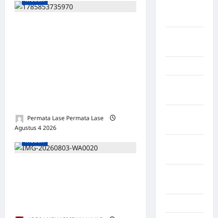
Kotawaringin
Timur
PAULUS PERINGATAN GULO,
LABUHAN
S.H., M.H. SAH PIMPIN
BATU
PEMUDA DEMOKRASI
INDONESIA SUMATERA
Lampung
UTARA: BERLANDASKAN
Lampung
HUKUM, SIAP MENGABDI
Barat
UNTUK RAKYAT
Lampung
Permata Lase Permata Lase
Selatan
Agustus 4 2026
0
Medan
Lampung
Tengah
Pentingnya Melaksanakan
Lampung
Penelitian dan Pengabdian
Timur
Kepada Masyarakat untuk
Langkat
Profesionalisme Dosen