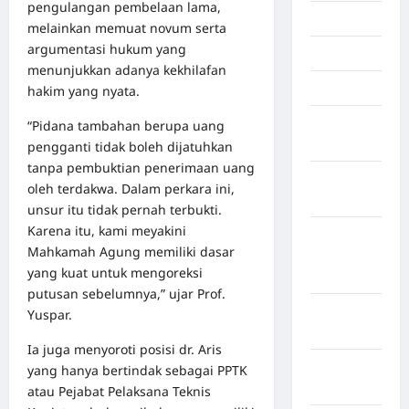
pengulangan pembelaan lama,
Jakarta
melainkan memuat novum serta
argumentasi hukum yang
Jambi
menunjukkan adanya kekhilafan
Jawa Barat
hakim yang nyata.
Jawa
“Pidana tambahan berupa uang
Tengah
pengganti tidak boleh dijatuhkan
tanpa pembuktian penerimaan uang
kabupaten
oleh terdakwa. Dalam perkara ini,
Banyumas
unsur itu tidak pernah terbukti.
Karena itu, kami meyakini
Kabupaten
Mahkamah Agung memiliki dasar
Bengkulu
yang kuat untuk mengoreksi
Utara
putusan sebelumnya,” ujar Prof.
Kabupaten
Yuspar.
Bireuen
Ia juga menyoroti posisi dr. Aris
Kabupaten
yang hanya bertindak sebagai PPTK
Boalemo
atau Pejabat Pelaksana Teknis