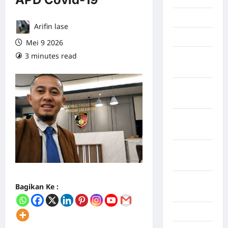
Mei 2026
Arifin lase
April 2026
Mei 9 2026
3 minutes read
0 comments
Maret
2026
Februari
2026
Januari
2026
Desember
2025
September
Bagikan Ke :
2025
Juli 2025