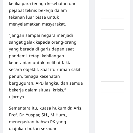
Dumai
ketika para tenaga kesehatan dan
pejabat teknis bekerja dalam
Economy
tekanan luar biasa untuk
menyelamatkan masyarakat.
Gaza
“Jangan sampai negara menjadi
Gorontalo
sangat galak kepada orang-orang
Graphic
yang berada di garis depan saat
pandemi, tetapi kehilangan
Gunung
keberanian untuk melihat fakta
Sitoli
secara objektif. Saat itu rumah sakit
penuh, tenaga kesehatan
Gunungsitoli
berguguran, APD langka, dan semua
Health
bekerja dalam situasi krisis,”
ujarnya.
Hukum dan
kiminal
Sementara itu, kuasa hukum dr. Aris,
Prof. Dr. Yuspar, SH., M.Hum.,
Inspiration
menegaskan bahwa PK yang
Internasional
diajukan bukan sekadar