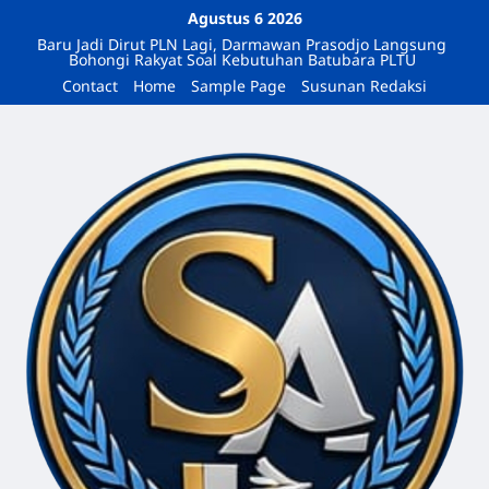
Agustus 6 2026
Baru Jadi Dirut PLN Lagi, Darmawan Prasodjo Langsung
Bohongi Rakyat Soal Kebutuhan Batubara PLTU
Contact
Home
Sample Page
Susunan Redaksi