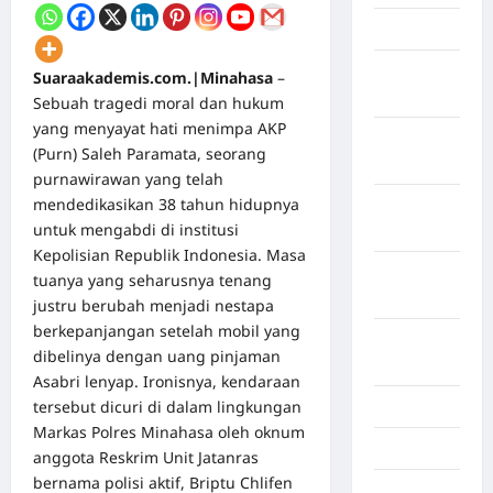
April 2026
Maret
Suaraakademis.com.|Minahasa
–
2026
Sebuah tragedi moral dan hukum
yang menyayat hati menimpa AKP
Februari
(Purn) Saleh Paramata, seorang
2026
purnawirawan yang telah
mendedikasikan 38 tahun hidupnya
Januari
untuk mengabdi di institusi
2026
Kepolisian Republik Indonesia. Masa
Desember
tuanya yang seharusnya tenang
2025
justru berubah menjadi nestapa
berkepanjangan setelah mobil yang
September
dibelinya dengan uang pinjaman
2025
Asabri lenyap. Ironisnya, kendaraan
tersebut dicuri di dalam lingkungan
Juli 2025
Markas Polres Minahasa oleh oknum
Mei 2025
anggota Reskrim Unit Jatanras
bernama polisi aktif, Briptu Chlifen
April 2025