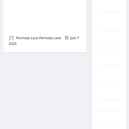
Kabupaten
Bawa Bukti Lengkap,
Tangerang
Kontraktor Siap Laporkan
Kabupaten
Dugaan Penyimpangan
Tanggamus
Proyek Militer
Kabupaten
Permata Lase Permata Lase
Juni 7
Wonosobo
2026
0
Kabupaten
Yalimo
Kalimantan
Barat
Kalimantan
Tengah
Karawang
Karo
Kayuagung