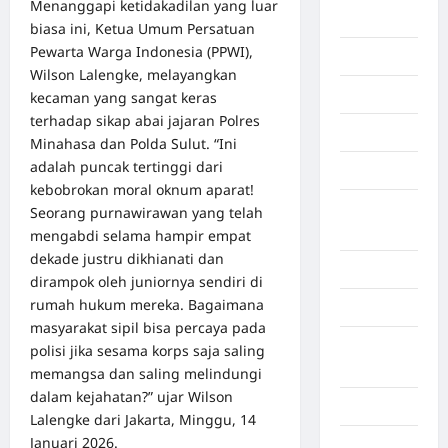
Menanggapi ketidakadilan yang luar
Afrika
biasa ini, Ketua Umum Persatuan
Pewarta Warga Indonesia (PPWI),
Berita viral
Wilson Lalengke, melayangkan
Binjai
kecaman yang sangat keras
terhadap sikap abai jajaran Polres
Blog
Minahasa dan Polda Sulut. “Ini
adalah puncak tertinggi dari
Business
kebobrokan moral oknum aparat!
Buton
Seorang purnawirawan yang telah
Tengah
mengabdi selama hampir empat
dekade justru dikhianati dan
Cilacap
dirampok oleh juniornya sendiri di
rumah hukum mereka. Bagaimana
Decor
masyarakat sipil bisa percaya pada
Deli
polisi jika sesama korps saja saling
Serdang
memangsa dan saling melindungi
dalam kejahatan?” ujar Wilson
Dumai
Lalengke dari Jakarta, Minggu, 14
Januari 2026.
Economy