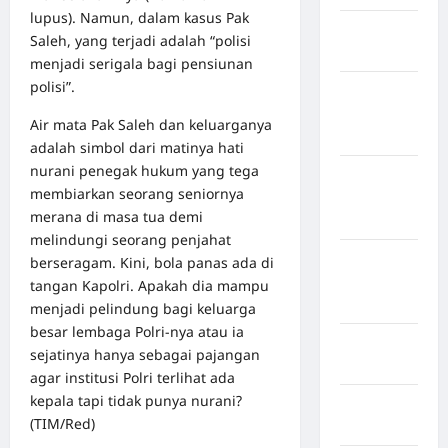
lupus). Namun, dalam kasus Pak
Kabupaten
Saleh, yang terjadi adalah “polisi
Bulukumba
menjadi serigala bagi pensiunan
polisi”.
Kabupaten
Flores
Air mata Pak Saleh dan keluarganya
Timur
adalah simbol dari matinya hati
nurani penegak hukum yang tega
Kabupaten
membiarkan seorang seniornya
Humbang
merana di masa tua demi
Hasundutan
melindungi seorang penjahat
Kabupaten
berseragam. Kini, bola panas ada di
Indragiri
tangan Kapolri. Apakah dia mampu
Hilir
menjadi pelindung bagi keluarga
besar lembaga Polri-nya atau ia
Kabupaten
sejatinya hanya sebagai pajangan
Jayawijaya
agar institusi Polri terlihat ada
kepala tapi tidak punya nurani?
Kabupaten
(TIM/Red)
Jembrana