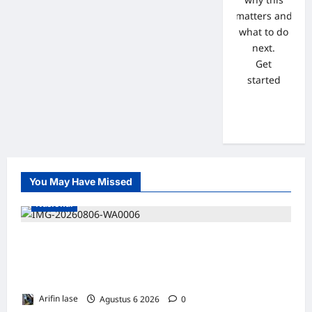
matters and
what to do
next.
Get
started
You May Have Missed
Nasional
Lakukan Pemeliharaan Oprit Jembatan
Batang Serangan, Hutama Karya Uji Coba
Contraflow di KM 55 Tol Binjai–Langsa
Arifin lase
Agustus 6 2026
0