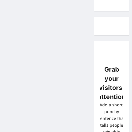
Grab
your
visitors'
attention
Add a short,
punchy
sentence that
tells people
why this