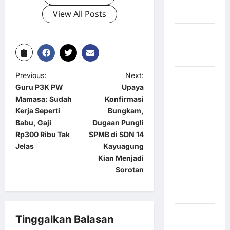
Kabupaten
View All Posts
Maros
Kabupaten
Minahasa
Utara
Previous:
Next:
Kabupaten
Guru P3K PW
Upaya
Morowali
Mamasa: Sudah
Konfirmasi
Kabupaten
Kerja Seperti
Bungkam,
Mukomuko
Babu, Gaji
Dugaan Pungli
Rp300 Ribu Tak
SPMB di SDN 14
Kabupaten
Jelas
Kayuagung
Musi
Kian Menjadi
Banyuasin
Sorotan
Kabupaten
Nias
Kabupaten
Tinggalkan Balasan
Nias