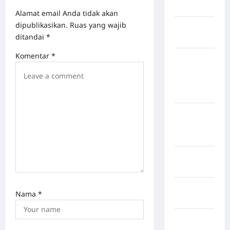
Selatan
Alamat email Anda tidak akan
dipublikasikan.
Ruas yang wajib
Kabupaten
ditandai
*
Nias Utara
Komentar
*
kabupaten
Ogan
Komering
Ulu Timur
Kabupaten
Pegunungan
Bintang
Kabupaten
Pinrang
Kabupaten
Nama
*
Purbalingga
Kabupaten