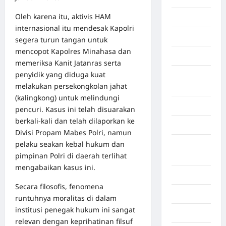
Oleh karena itu, aktivis HAM
Gaza
internasional itu mendesak Kapolri
Gorontalo
segera turun tangan untuk
mencopot Kapolres Minahasa dan
Graphic
memeriksa Kanit Jatanras serta
penyidik yang diduga kuat
Gunung
melakukan persekongkolan jahat
Sitoli
(kalingkong) untuk melindungi
Gunungsitoli
pencuri. Kasus ini telah disuarakan
berkali-kali dan telah dilaporkan ke
Health
Divisi Propam Mabes Polri, namun
pelaku seakan kebal hukum dan
Hukum dan
pimpinan Polri di daerah terlihat
kiminal
mengabaikan kasus ini.
Inspiration
Secara filosofis, fenomena
Internasional
runtuhnya moralitas di dalam
institusi penegak hukum ini sangat
Jakarta
relevan dengan keprihatinan filsuf