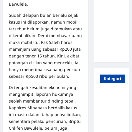
Bawulele.
Oktober
Sudah delapan bulan berlalu sejak
2023
kasus ini dilaporkan, namun mobil
tersebut belum juga ditemukan atau
Maret
dikembalikan. Demi membayar uang
2020
muka mobil itu, Pak Saleh harus
Januari
meminjam uang sebesar Rp200 juta
2020
dengan tenor 15 tahun. Kini, akibat
potongan cicilan yang mencekik, ia
hanya menerima sisa uang pensiun
sebesar Rp500 ribu per bulan.
Kategori
Di tengah kesulitan ekonomi yang
Aceh
menghimpit, laporan hukumnya
seolah membentur dinding tebal.
Aceh Besar
Kapolres Minahasa berdalih kasus
ini masih dalam tahap penyelidikan,
Aceh
sementara pelaku pencurian, Briptu
Timur
Chlifen Bawulele, belum juga