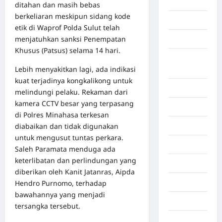
Aceh Utara
ditahan dan masih bebas
berkeliaran meskipun sidang kode
Aljazair
etik di Waprof Polda Sulut telah
menjatuhkan sanksi Penempatan
Asahan
Khusus (Patsus) selama 14 hari.
Banda
Lebih menyakitkan lagi, ada indikasi
Aceh
kuat terjadinya kongkalikong untuk
Bandung
melindungi pelaku. Rekaman dari
kamera CCTV besar yang terpasang
Banten
di Polres Minahasa terkesan
diabaikan dan tidak digunakan
Barru
untuk mengusut tuntas perkara.
Batam
Saleh Paramata menduga ada
keterlibatan dan perlindungan yang
Beijing
diberikan oleh Kanit Jatanras, Aipda
Bekasi
Hendro Purnomo, terhadap
bawahannya yang menjadi
Bengkulu
tersangka tersebut.
Benua