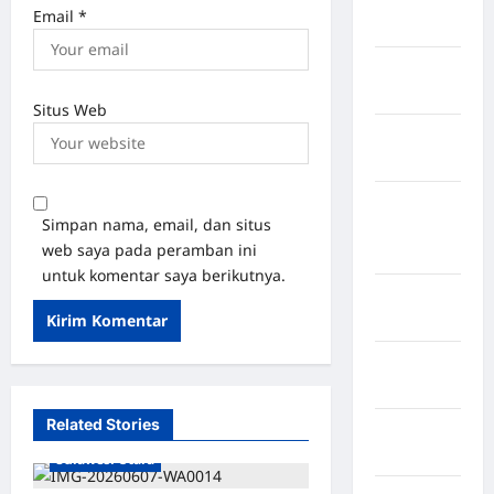
Rejang
Email
*
Lebong
Kabupaten
Rote Ndao
Situs Web
Kabupaten
Sampang
Kabupaten
Simpan nama, email, dan situs
Sidenreng
web saya pada peramban ini
Rappang
untuk komentar saya berikutnya.
Kabupaten
Sidrap
Kabupaten
Sorong
Related Stories
Kabupaten Minahasa Utara
Kabupaten
Sragen
Sulawesi Utara