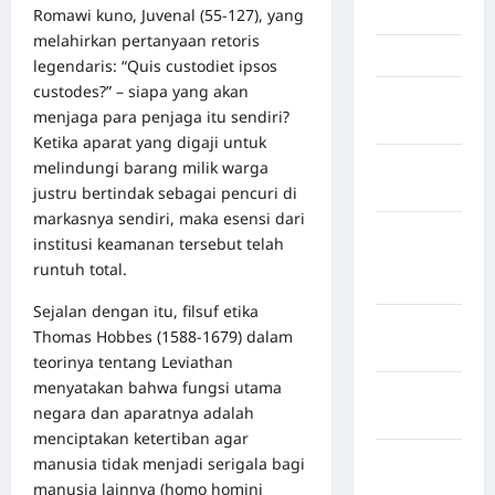
Romawi kuno, Juvenal (55-127), yang
Jambi
melahirkan pertanyaan retoris
Jawa Barat
legendaris: “Quis custodiet ipsos
custodes?” – siapa yang akan
Jawa
menjaga para penjaga itu sendiri?
Tengah
Ketika aparat yang digaji untuk
kabupaten
melindungi barang milik warga
Banyumas
justru bertindak sebagai pencuri di
markasnya sendiri, maka esensi dari
Kabupaten
institusi keamanan tersebut telah
Bengkulu
runtuh total.
Utara
Sejalan dengan itu, filsuf etika
Kabupaten
Thomas Hobbes (1588-1679) dalam
Bireuen
teorinya tentang Leviathan
menyatakan bahwa fungsi utama
Kabupaten
negara dan aparatnya adalah
Boalemo
menciptakan ketertiban agar
Kabupaten
manusia tidak menjadi serigala bagi
Bogor
manusia lainnya (homo homini