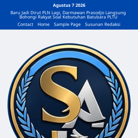
Agustus 7 2026
Baru Jadi Dirut PLN Lagi, Darmawan Prasodjo Langsung
Bohongi Rakyat Soal Kebutuhan Batubara PLTU
Contact
Home
Sample Page
Susunan Redaksi