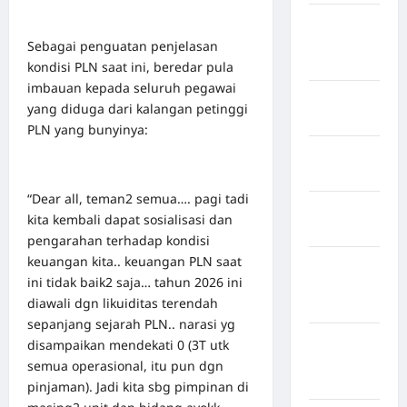
Negara
Amerika
Sebagai penguatan penjelasan
Serikat
kondisi PLN saat ini, beredar pula
imbauan kepada seluruh pegawai
Negara
yang diduga dari kalangan petinggi
arab
PLN yang bunyinya:
Negara
Austria
“Dear all, teman2 semua…. pagi tadi
Negara
kita kembali dapat sosialisasi dan
Belanda
pengarahan terhadap kondisi
keuangan kita.. keuangan PLN saat
Negara
ini tidak baik2 saja… tahun 2026 ini
Federasi
diawali dgn likuiditas terendah
Swiss
sepanjang sejarah PLN.. narasi yg
Negara
disampaikan mendekati 0 (3T utk
Guinea-
semua operasional, itu pun dgn
Bissau
pinjaman). Jadi kita sbg pimpinan di