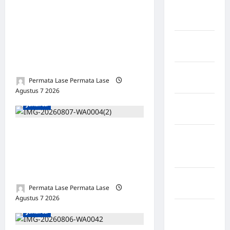
Guinea-
ISU SURPRES PERGANTIAN
Bissau
KAPOLRI DINILAI
MENYESATKAN:
Republik
KEWENANGAN TETAP DI
Honduras
TANGAN PRESIDEN
Republik
Permata Lase Permata Lase
Kenya
Agustus 7 2026
0
Republik
Jakarta
Panama
Oknum Polisi Kebon Jeruk
Republik
Jadi Backing Mafia Tanah
Pantai
Gading
Merampas Hak Keluarga
Ambar Witjaksono Sutarman
Republik
Permata Lase Permata Lase
Príncipe
Agustus 7 2026
0
Republik
Jakarta
São Tomé