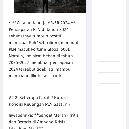
Economy
Gaza
* **Catatan Kinerja AR/SR 2024:**
Gorontalo
Pendapatan PLN di tahun 2024
sebenarnya tumbuh positif
Graphic
mencapai Rp545,4 triliun (membuat
PLN masuk Fortune Global 500).
Gunung
Namun, lonjakan beban di tahun
Sitoli
2026–2027 membuat pencapaian
Gunungsitoli
2024 tersebut tidak lagi mampu
menopang likuiditas saat ini.
Health
—
Hukum dan
kiminal
## 2. Seberapa Parah / Buruk
Kondisi Keuangan PLN Saat Ini?
Inspiration
Jawabannya: **Sangat Merah (Kritis
Internasional
dan Berada di Ambang Krisis
Likuiditas Akut).**
Jakarta