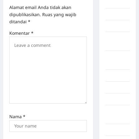
Palu
Alamat email Anda tidak akan
dipublikasikan.
Ruas yang wajib
Pandeglang
ditandai
*
Papua
Komentar
*
Papua
Pegunungan
Papua
Selatan
Pekan Baru
Pekanbaru
Pemalang
Pesisir
Nama
*
Selatan
Polisi