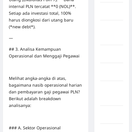
internal PLN tercatat **0 (NOL)**.
Kabupaten
Setiap ada investasi total, 100%
Maros
harus diongkosi dari utang baru
Kabupaten
(*new debt*).
Minahasa
—
Utara
## 3. Analisa Kemampuan
Kabupaten
Operasional dan Menggaji Pegawai
Morowali
Kabupaten
Mukomuko
Melihat angka-angka di atas,
bagaimana nasib operasional harian
Kabupaten
dan pembayaran gaji pegawai PLN?
Musi
Berikut adalah breakdown
Banyuasin
analisanya:
Kabupaten
Nias
### A. Sektor Operasional
Kabupaten