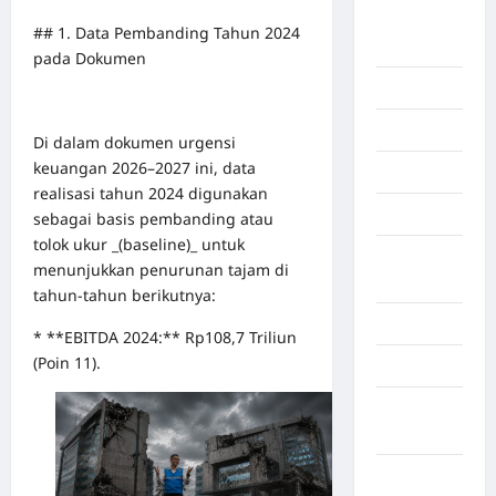
Benua
## 1. Data Pembanding Tahun 2024
Afrika
pada Dokumen
Berita viral
Binjai
Di dalam dokumen urgensi
keuangan 2026–2027 ini, data
Blog
realisasi tahun 2024 digunakan
Business
sebagai basis pembanding atau
tolok ukur _(baseline)_ untuk
Buton
menunjukkan penurunan tajam di
Tengah
tahun-tahun berikutnya:
Cilacap
* **EBITDA 2024:** Rp108,7 Triliun
(Poin 11).
Decor
Deli
Serdang
Dumai