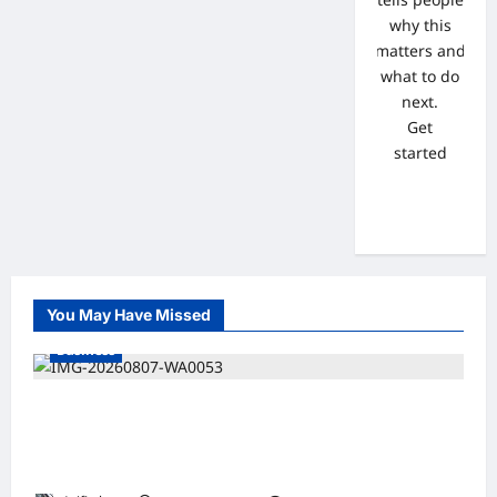
why this
matters and
what to do
next.
Get
started
You May Have Missed
Business
Soal 10 Tiang Listrik di Gresik Tumbang
Hingga Lukai Warga dan Rusak Mobil, GM
PLN UID Jatim Bungkam