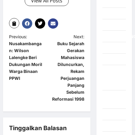
View All Posts
News
Nias
NTT
NUSAKAMBAN
Previous:
Next:
Nusakambanga
Buku Sejarah
OKI Timur
n: Wilson
Gerakan
Lalengke Beri
Mahasiswa
Olahraga
Dukungan Moril
Diluncurkan,
Padang
Warga Binaan
Rekam
lawas
PPWI
Perjuangan
Utara
Panjang
Sebelum
Padang
Reformasi 1998
Sidempuan
Palembang
Palestina
Tinggalkan Balasan