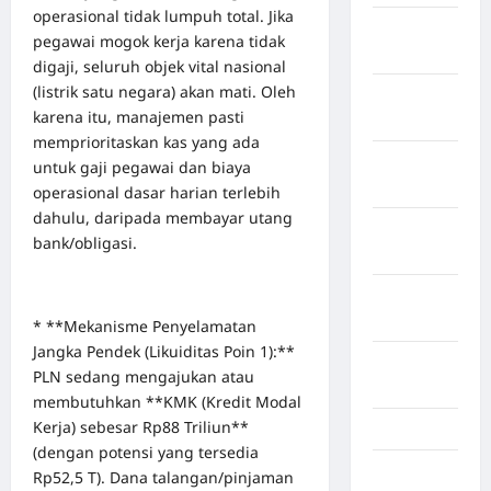
operasional tidak lumpuh total. Jika
Kabupaten
pegawai mogok kerja karena tidak
Tangerang
digaji, seluruh objek vital nasional
(listrik satu negara) akan mati. Oleh
Kabupaten
karena itu, manajemen pasti
Tanggamus
memprioritaskan kas yang ada
Kabupaten
untuk gaji pegawai dan biaya
Wonosobo
operasional dasar harian terlebih
dahulu, daripada membayar utang
Kabupaten
bank/obligasi.
Yalimo
Kalimantan
Barat
* **Mekanisme Penyelamatan
Jangka Pendek (Likuiditas Poin 1):**
Kalimantan
PLN sedang mengajukan atau
Tengah
membutuhkan **KMK (Kredit Modal
Kerja) sebesar Rp88 Triliun**
Karawang
(dengan potensi yang tersedia
Karo
Rp52,5 T). Dana talangan/pinjaman