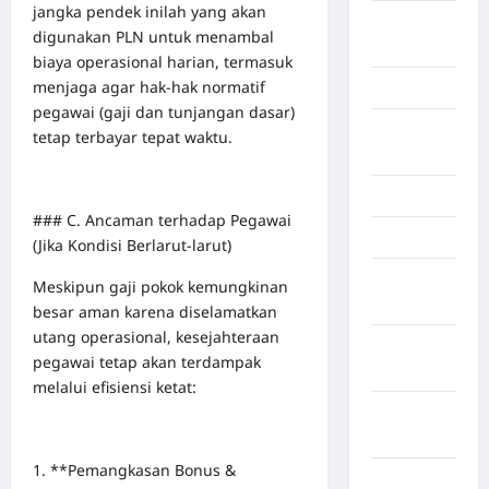
jangka pendek inilah yang akan
Kayuagung
digunakan PLN untuk menambal
Palembang
biaya operasional harian, termasuk
menjaga agar hak-hak normatif
Kendari
pegawai (gaji dan tunjangan dasar)
Konawe
tetap terbayar tepat waktu.
Utara
Konoha
### C. Ancaman terhadap Pegawai
Kota Binjai
(Jika Kondisi Berlarut-larut)
Kota
Meskipun gaji pokok kemungkinan
Mamuju
besar aman karena diselamatkan
utang operasional, kesejahteraan
Kota
pegawai tetap akan terdampak
Parepare
melalui efisiensi ketat:
Kota
Tangerang
1. **Pemangkasan Bonus &
Kotawaringin