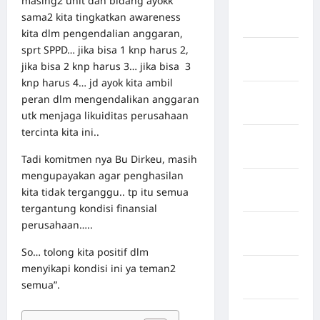
masing2 unit dan bidang ayokk
Negara
sama2 kita tingkatkan awareness
inggris
kita dlm pengendalian anggaran,
sprt SPPD… jika bisa 1 knp harus 2,
Negara
jika bisa 2 knp harus 3… jika bisa 3
Iran
knp harus 4… jd ayok kita ambil
Negara
peran dlm mengendalikan anggaran
Israel
utk menjaga likuiditas perusahaan
tercinta kita ini..
Negara
Italia
Tadi komitmen nya Bu Dirkeu, masih
mengupayakan agar penghasilan
Negara
kita tidak terganggu.. tp itu semua
jepang
tergantung kondisi finansial
perusahaan…..
Negara
Jerman
So… tolong kita positif dlm
menyikapi kondisi ini ya teman2
Negara
semua”.
kanada
Negara