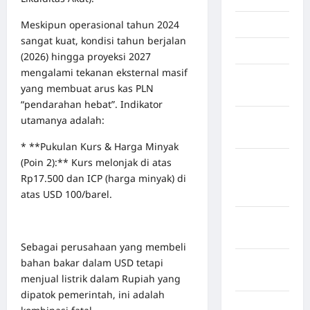
Meskipun operasional tahun 2024
Jambi
sangat kuat, kondisi tahun berjalan
Jawa Barat
(2026) hingga proyeksi 2027
mengalami tekanan eksternal masif
Jawa
yang membuat arus kas PLN
Tengah
“pendarahan hebat”. Indikator
utamanya adalah:
kabupaten
Banyumas
* **Pukulan Kurs & Harga Minyak
(Poin 2):** Kurs melonjak di atas
Kabupaten
Rp17.500 dan ICP (harga minyak) di
Bengkulu
atas USD 100/barel.
Utara
Kabupaten
Bireuen
Sebagai perusahaan yang membeli
bahan bakar dalam USD tetapi
Kabupaten
menjual listrik dalam Rupiah yang
Boalemo
dipatok pemerintah, ini adalah
Kabupaten