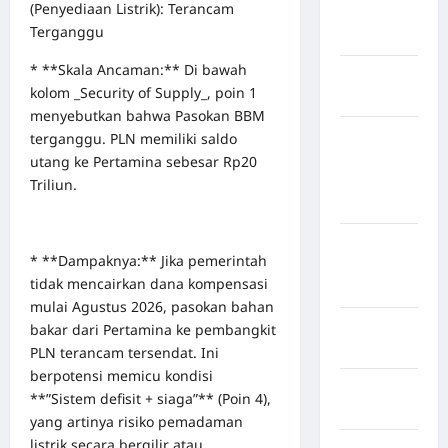
(Penyediaan Listrik): Terancam
Nias
Terganggu
Selatan
* **Skala Ancaman:** Di bawah
Kabupaten
kolom _Security of Supply_, poin 1
Nias Utara
menyebutkan bahwa Pasokan BBM
kabupaten
terganggu. PLN memiliki saldo
Ogan
utang ke Pertamina sebesar Rp20
Komering
Triliun.
Ulu Timur
Kabupaten
* **Dampaknya:** Jika pemerintah
Pegunungan
tidak mencairkan dana kompensasi
Bintang
mulai Agustus 2026, pasokan bahan
Kabupaten
bakar dari Pertamina ke pembangkit
Pinrang
PLN terancam tersendat. Ini
berpotensi memicu kondisi
Kabupaten
**”Sistem defisit + siaga”** (Poin 4),
Purbalingga
yang artinya risiko pemadaman
listrik secara bergilir atau