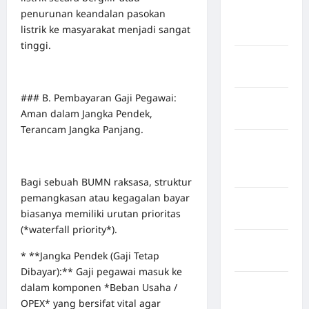
Kabupaten
penurunan keandalan pasokan
Rejang
listrik ke masyarakat menjadi sangat
Lebong
tinggi.
Kabupaten
Rote Ndao
### B. Pembayaran Gaji Pegawai:
Kabupaten
Aman dalam Jangka Pendek,
Sampang
Terancam Jangka Panjang.
Kabupaten
Sidenreng
Rappang
Bagi sebuah BUMN raksasa, struktur
pemangkasan atau kegagalan bayar
Kabupaten
biasanya memiliki urutan prioritas
Sidrap
(*waterfall priority*).
Kabupaten
* **Jangka Pendek (Gaji Tetap
Sorong
Dibayar):** Gaji pegawai masuk ke
Kabupaten
dalam komponen *Beban Usaha /
Sragen
OPEX* yang bersifat vital agar