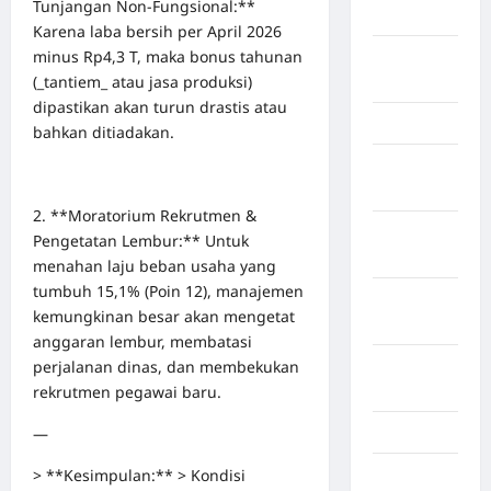
Tunjangan Non-Fungsional:**
Timur
Karena laba bersih per April 2026
minus Rp4,3 T, maka bonus tahunan
LABUHAN
(_tantiem_ atau jasa produksi)
BATU
dipastikan akan turun drastis atau
Lampung
bahkan ditiadakan.
Lampung
Barat
2. **Moratorium Rekrutmen &
Lampung
Pengetatan Lembur:** Untuk
Selatan
menahan laju beban usaha yang
tumbuh 15,1% (Poin 12), manajemen
Lampung
kemungkinan besar akan mengetat
Tengah
anggaran lembur, membatasi
perjalanan dinas, dan membekukan
Lampung
rekrutmen pegawai baru.
Timur
—
Langkat
> **Kesimpulan:** > Kondisi
Majalengka