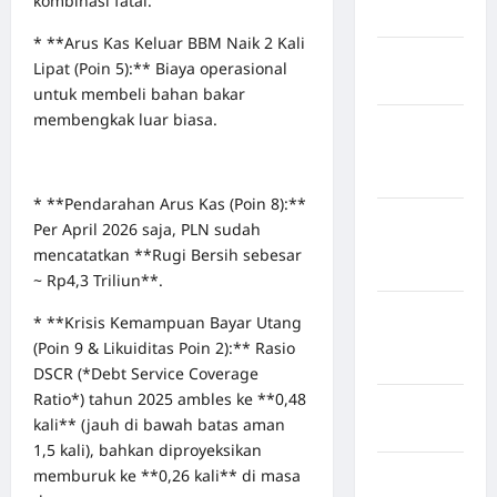
kombinasi fatal.
Bogor
* **Arus Kas Keluar BBM Naik 2 Kali
Kabupaten
Lipat (Poin 5):** Biaya operasional
Bulukumba
untuk membeli bahan bakar
membengkak luar biasa.
Kabupaten
Flores
Timur
* **Pendarahan Arus Kas (Poin 8):**
Kabupaten
Per April 2026 saja, PLN sudah
Humbang
mencatatkan **Rugi Bersih sebesar
Hasundutan
~ Rp4,3 Triliun**.
Kabupaten
* **Krisis Kemampuan Bayar Utang
Indragiri
(Poin 9 & Likuiditas Poin 2):** Rasio
Hilir
DSCR (*Debt Service Coverage
Ratio*) tahun 2025 ambles ke **0,48
Kabupaten
kali** (jauh di bawah batas aman
Jayawijaya
1,5 kali), bahkan diproyeksikan
Kabupaten
memburuk ke **0,26 kali** di masa