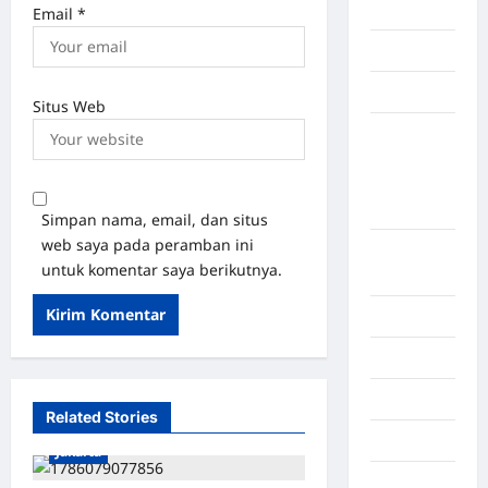
Polopo
Email
*
Polres nias
Pontianak
Situs Web
Propinsi
Nusa
Tenggara
Timur
Simpan nama, email, dan situs
web saya pada peramban ini
Pulau
untuk komentar saya berikutnya.
Adonara
Pulau nias
Purbalingga
Purwokerto
Related Stories
Redaksi
Jakarta
Republik