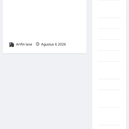
*Hutama Karya Dukung
Republik
Zambia
Gerakan Nasional Zero
ODOL Melalui Kampanye
Riau
Selamat Sampai Tujuan
Routine
(SETUJU
Arifin lase
Agustus 6 2026
0
Selfcare
Sidoarjo
SOLOK
SELATAN
Sports
Sulawesi
Barat
Sulawesi
Selatan