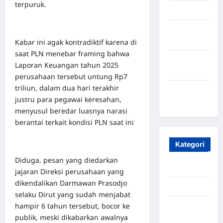
terpuruk.
April 2025
Oktober
2023
Kabar ini agak kontradiktif karena di
saat PLN menebar framing bahwa
Maret
Laporan Keuangan tahun 2025
2020
perusahaan tersebut untung Rp7
triliun, dalam dua hari terakhir
Januari
justru para pegawai keresahan,
2020
menyusul beredar luasnya narasi
berantai terkait kondisi PLN saat ini
Kategori
Diduga, pesan yang diedarkan
Aceh
jajaran Direksi perusahaan yang
dikendalikan Darmawan Prasodjo
Aceh Besar
selaku Dirut yang sudah menjabat
hampir 6 tahun tersebut, bocor ke
Aceh
publik, meski dikabarkan awalnya
Timur