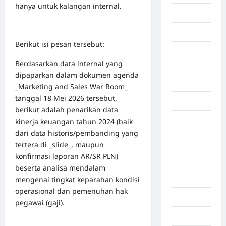
hanya untuk kalangan internal.
Aceh Utara
Aljazair
Berikut isi pesan tersebut:
Asahan
Berdasarkan data internal yang
Banda
dipaparkan dalam dokumen agenda
Aceh
_Marketing and Sales War Room_
tanggal 18 Mei 2026 tersebut,
Bandung
berikut adalah penarikan data
Banten
kinerja keuangan tahun 2024 (baik
dari data historis/pembanding yang
Barru
tertera di _slide_, maupun
konfirmasi laporan AR/SR PLN)
Batam
beserta analisa mendalam
Beijing
mengenai tingkat keparahan kondisi
operasional dan pemenuhan hak
Bekasi
pegawai (gaji).
Bengkulu