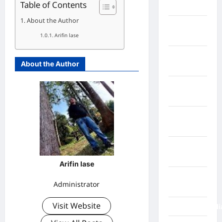
Table of Contents
Pakistan
About the Author
Negara
Arifin lase
Prancis
Negara
About the Author
Rabat
Negara
Rusia
Negara
Spayol
Negara
Swiss
Arifin lase
Negara
Administrator
Venezuela
Visit Website
NegaraFinlandi