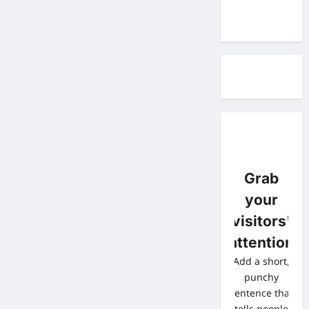
Grab
your
visitors'
attention
Add a short,
punchy
sentence that
tells people