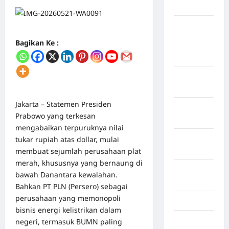
Mei 2026
April 2026
Bagikan Ke :
Maret
2026
Februari
2026
Jakarta – Statemen Presiden
Januari
Prabowo yang terkesan
2026
mengabaikan terpuruknya nilai
Desember
tukar rupiah atas dollar, mulai
2025
membuat sejumlah perusahaan plat
merah, khususnya yang bernaung di
September
bawah Danantara kewalahan.
2025
Bahkan PT PLN (Persero) sebagai
perusahaan yang memonopoli
Juli 2025
bisnis energi kelistrikan dalam
Mei 2025
negeri, termasuk BUMN paling