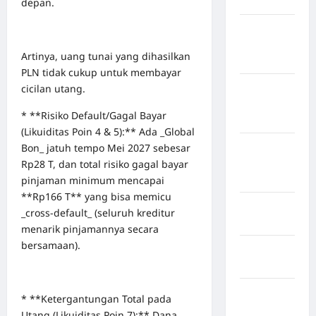
Jembrana
depan.
Kabupaten
Kepulauan
Artinya, uang tunai yang dihasilkan
Sangihe
PLN tidak cukup untuk membayar
Kabupaten
cicilan utang.
Kotawaringin
* **Risiko Default/Gagal Bayar
Timur
(Likuiditas Poin 4 & 5):** Ada _Global
Kabupaten
Bon_ jatuh tempo Mei 2027 sebesar
Kuantan
Rp28 T, dan total risiko gagal bayar
Singingi
pinjaman minimum mencapai
**Rp166 T** yang bisa memicu
Kabupaten
_cross-default_ (seluruh kreditur
Kuningan
menarik pinjamannya secara
bersamaan).
Kabupaten
Mamasa
Kabupaten
* **Ketergantungan Total pada
Mamuju
Utang (Likuiditas Poin 7):** Dana