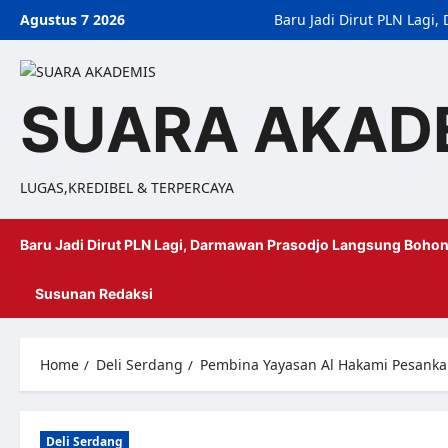
Agustus 7 2026
Baru Jadi Dirut PLN Lag
SUARA AKAD
LUGAS,KREDIBEL & TERPERCAYA
Baru Jadi Dirut PLN Lagi, Darmawan Prasodjo Langsung Bohon
Susunan Redaksi
Home
Deli Serdang
Pembina Yayasan Al Hakami Pesanka
Deli Serdang