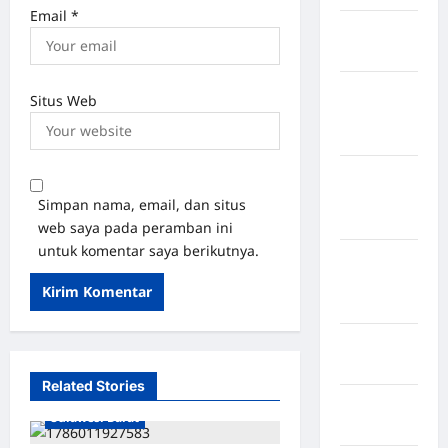
Email
*
Kabupaten
Bulukumba
Kabupaten
Situs Web
Flores
Timur
Kabupaten
Humbang
Simpan nama, email, dan situs
Hasundutan
web saya pada peramban ini
untuk komentar saya berikutnya.
Kabupaten
Indragiri
Hilir
Kabupaten
Jayawijaya
Related Stories
Kabupaten Mamasa
Kabupaten
Sulawesi Barat
Jembrana