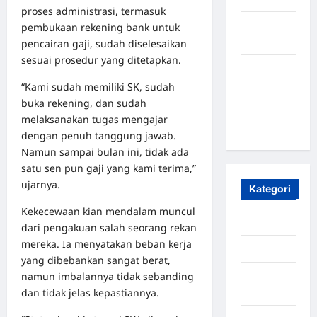
proses administrasi, termasuk
Oktober
pembukaan rekening bank untuk
2023
pencairan gaji, sudah diselesaikan
sesuai prosedur yang ditetapkan.
Maret
2020
“Kami sudah memiliki SK, sudah
buka rekening, dan sudah
Januari
melaksanakan tugas mengajar
2020
dengan penuh tanggung jawab.
Namun sampai bulan ini, tidak ada
satu sen pun gaji yang kami terima,”
ujarnya.
Kategori
Kekecewaan kian mendalam muncul
Aceh
dari pengakuan salah seorang rekan
mereka. Ia menyatakan beban kerja
Aceh Besar
yang dibebankan sangat berat,
namun imbalannya tidak sebanding
Aceh
dan tidak jelas kepastiannya.
Timur