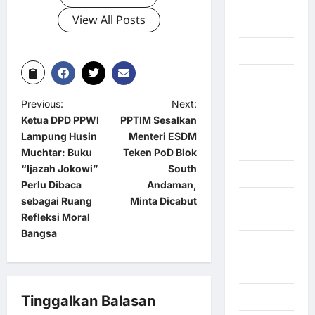
View All Posts
Gaza
Gorontalo
Graphic
Previous:
Next:
Gunung
Ketua DPD PPWI
PPTIM Sesalkan
Sitoli
Lampung Husin
Menteri ESDM
Gunungsitoli
Muchtar: Buku
Teken PoD Blok
“Ijazah Jokowi”
South
Health
Perlu Dibaca
Andaman,
sebagai Ruang
Minta Dicabut
Hukum dan
Refleksi Moral
kiminal
Bangsa
Inspiration
Internasional
Jakarta
Tinggalkan Balasan