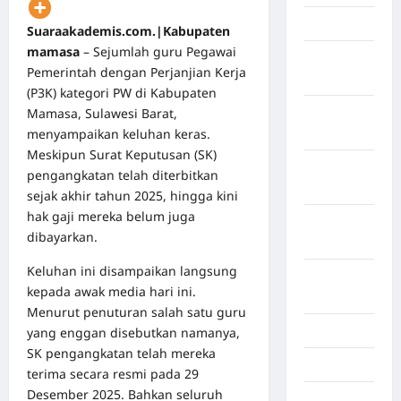
April 2026
Suaraakademis.com.|Kabupaten
mamasa
– Sejumlah guru Pegawai
Maret
Pemerintah dengan Perjanjian Kerja
2026
(P3K) kategori PW di Kabupaten
Mamasa, Sulawesi Barat,
Februari
menyampaikan keluhan keras.
2026
Meskipun Surat Keputusan (SK)
Januari
pengangkatan telah diterbitkan
2026
sejak akhir tahun 2025, hingga kini
hak gaji mereka belum juga
Desember
dibayarkan.
2025
Keluhan ini disampaikan langsung
September
kepada awak media hari ini.
2025
Menurut penuturan salah satu guru
Juli 2025
yang enggan disebutkan namanya,
SK pengangkatan telah mereka
Mei 2025
terima secara resmi pada 29
Desember 2025. Bahkan seluruh
April 2025