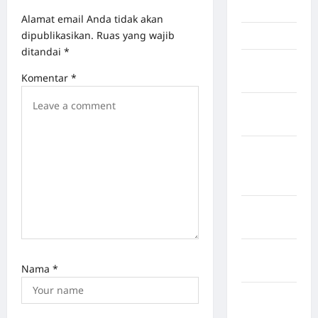
Jambi
Alamat email Anda tidak akan
dipublikasikan.
Ruas yang wajib
Jawa Barat
ditandai
*
Jawa
Komentar
*
Tengah
kabupaten
Banyumas
Kabupaten
Bengkulu
Utara
Kabupaten
Bireuen
Kabupaten
Nama
*
Boalemo
Kabupaten
Bogor