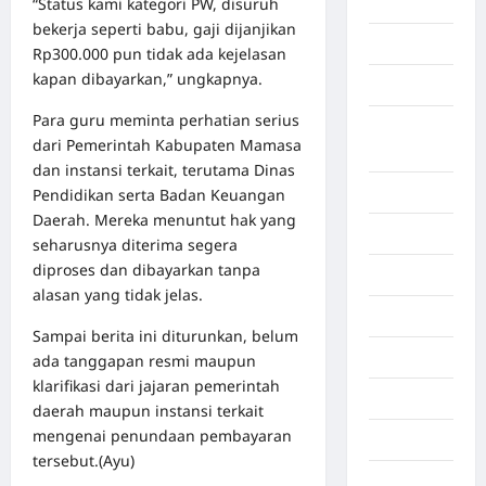
“Status kami kategori PW, disuruh
Aceh Utara
bekerja seperti babu, gaji dijanjikan
Aljazair
Rp300.000 pun tidak ada kejelasan
kapan dibayarkan,” ungkapnya.
Asahan
Para guru meminta perhatian serius
Banda
dari Pemerintah Kabupaten Mamasa
Aceh
dan instansi terkait, terutama Dinas
Bandung
Pendidikan serta Badan Keuangan
Daerah. Mereka menuntut hak yang
Banten
seharusnya diterima segera
diproses dan dibayarkan tanpa
Barru
alasan yang tidak jelas.
Batam
Sampai berita ini diturunkan, belum
Beijing
ada tanggapan resmi maupun
klarifikasi dari jajaran pemerintah
Bekasi
daerah maupun instansi terkait
mengenai penundaan pembayaran
Bengkulu
tersebut.(Ayu)
Benua