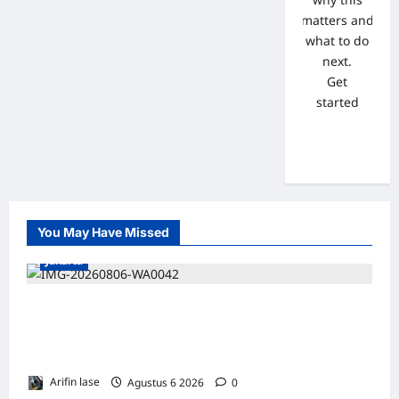
matters and
what to do
next.
Get
started
You May Have Missed
Jakarta
*Hutama Karya Dukung Gerakan Nasional
Zero ODOL Melalui Kampanye Selamat
Sampai Tujuan (SETUJU
Arifin lase
Agustus 6 2026
0