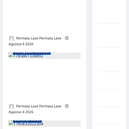
Kabupaten
HUKUM TAJAM KE BAWAH,
Kepulauan
TUMPUL KE ATAS”: KEPALA
Sangihe
BRI & BPD MAMASA BELUM
Kabupaten
DIPERIKSA!
Kotawaringin
Permata Lase Permata Lase
Timur
Agustus 6 2026
0
Kabupaten Mamasa
Kabupaten
Kuantan
Singingi
DITANYA TAK JAWAB,
MALAH MENGANCAM:
Kabupaten
DUGAAN BENANG MERAH
Kuningan
KKN BUPATI & KADES
Kabupaten
SEMAKIN KUAT!
Mamasa
Permata Lase Permata Lase
Kabupaten Mamasa
Agustus 4 2026
0
Kabupaten
Mamuju
Sulawesi Barat