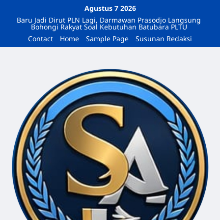
Agustus 7 2026
Baru Jadi Dirut PLN Lagi, Darmawan Prasodjo Langsung
Bohongi Rakyat Soal Kebutuhan Batubara PLTU
Contact
Home
Sample Page
Susunan Redaksi