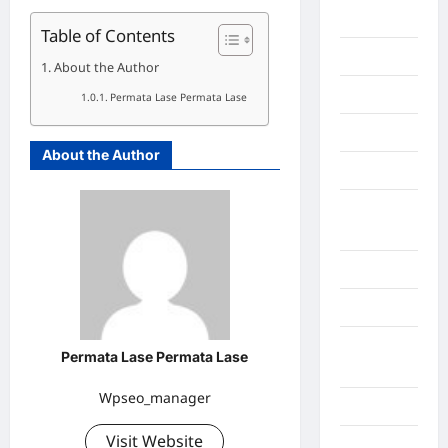
Afrika
Table of Contents
Berita viral
About the Author
Binjai
Permata Lase Permata Lase
Blog
About the Author
Business
Buton
Tengah
Cilacap
Decor
Deli
Permata Lase Permata Lase
Serdang
Wpseo_manager
Dumai
Visit Website
Economy