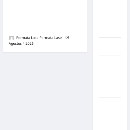
Kabupaten
DIDUGA INTIMIDASI:
Maros
“PANGGIL KALIAN!” —
Kabupaten
BUPATI ANCAM,
Minahasa
KONFIRMASI DITOLAK!
Utara
Permata Lase Permata Lase
Kabupaten
Agustus 4 2026
0
Morowali
Kabupaten
Mukomuko
Kabupaten
Musi
Banyuasin
Kabupaten
Nias
Kabupaten
Nias