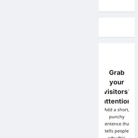
Grab
your
visitors'
attention
Add a short,
punchy
sentence that
tells people
why this