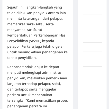
Benua
Sejauh ini, langkah-langkah yang
Afrika
telah dilakukan penyidik antara lain
meminta keterangan dari pelapor,
Berita viral
memeriksa saksi-saksi, serta
Binjai
menyampaikan Surat
Pemberitahuan Perkembangan Hasil
Blog
Penyelidikan (SP2HP) kepada
pelapor. Perkara juga telah digelar
Business
untuk meningkatkan penanganan ke
Buton
tahap penyidikan.
Tengah
Rencana tindak lanjut ke depan
Cilacap
meliputi melengkapi administrasi
penyidikan, melakukan pemeriksaan
Decor
lanjutan terhadap pelapor, saksi,
dan terlapor, serta menggelar
Deli
perkara untuk menentukan
Serdang
tersangka. “Kami memastikan proses
Dumai
penanganan perkara ini