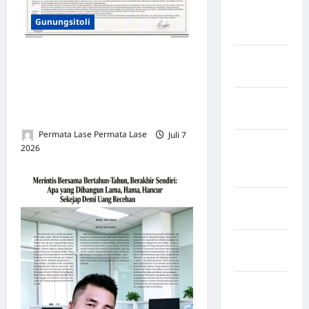
Kabupaten
Rejang
Gunungsitoli
Lebong
Setelah Menyewa, Motor
Kabupaten
Rote Ndao
Dibawa Lari: Kapan Polres
Nias Bergerak Tangkap
Kabupaten
Pelaku?
Sampang
Permata Lase Permata Lase
Juli 7
Kabupaten
2026
0
Sidenreng
Rappang
Kabupaten
Sidrap
Kabupaten
Sorong
Kabupaten
Sragen