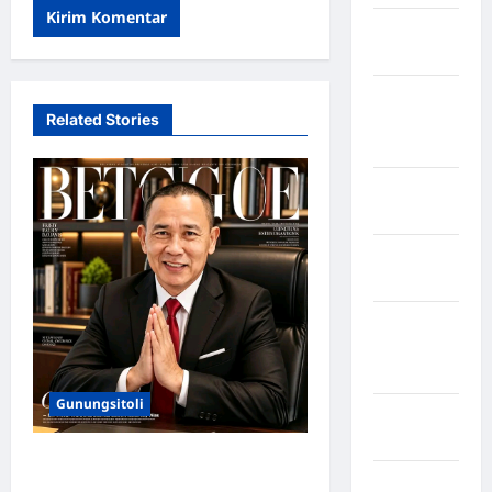
Kabupaten
Maros
Kabupaten
Related Stories
Minahasa
Utara
Kabupaten
Morowali
Kabupaten
Mukomuko
Kabupaten
Musi
Banyuasin
Gunungsitoli
Kabupaten
Nias
Pemimpin Merangkul,
Kabupaten