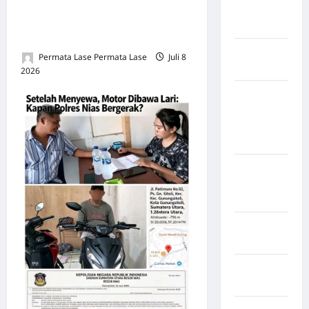
Berjejar Luas: Dr. Yaredi
Nias
Waruwu Kunci Masa Depan
Selatan
Cerah Universitas Nias
Kabupaten
Permata Lase Permata Lase
Juli 8
Nias Utara
2026
0
kabupaten
Ogan
Komering
Ulu Timur
Kabupaten
Pegunungan
Bintang
Kabupaten
Pinrang
Kabupaten
Purbalingga