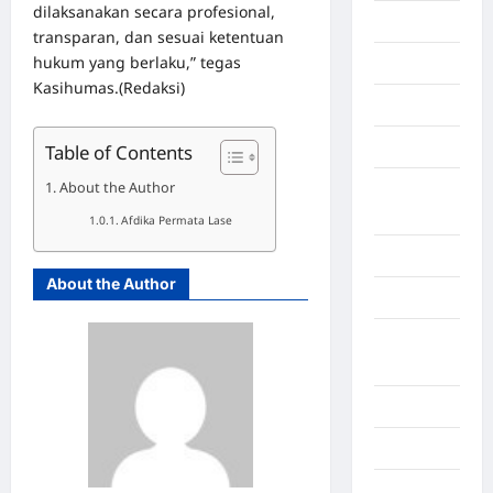
dilaksanakan secara profesional,
Economy
transparan, dan sesuai ketentuan
hukum yang berlaku,” tegas
Gaza
Kasihumas.(Redaksi)
Gorontalo
Graphic
Table of Contents
About the Author
Gunung
Sitoli
Afdika Permata Lase
Gunungsitoli
About the Author
Health
Hukum dan
kiminal
Inspiration
Internasional
Jakarta