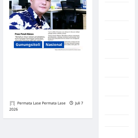
Kabupaten
Tangerang
Kabupaten
Tanggamus
Gunungsitoli
Nasional
Kabupaten
Wonosobo
Merintis Bersama Bertahun-
Kabupaten
Tahun, Berakhir Sendiri: Apa
Yalimo
yang Dibangun Lama,
Kalimantan
Hancur Sekejap Demi Uang
Barat
Recehan
Kalimantan
Permata Lase Permata Lase
Juli 7
Tengah
2026
0
Karawang
Karo