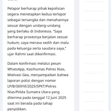
Aceh Utara
Pelapor berharap pihak kepolisian
segera menetapkan kedua terlapor
Aljazair
sebagai tersangka dan menahannya
sesuai dengan undang-undang
Asahan
yang berlaku di Indonesia. “Saya
Banda
berharap prosesnya berjalan sesuai
Aceh
hukum, saya merasa sedih dan malu
pada keluarga serta saudara saya,”
Bandung
ujar Rahmi saat dikonfirmasi.
Banten
Dalam konfirmasi melalui pesan
Barru
WhatsApp, Kasihumas Polres Nias,
Motivasi Gea, menyampaikan bahwa
Batam
laporan polisi dengan nomor
LP/B/369/VI/2025/SPKT/Polres
Beijing
Nias/Polda Sumatra Utara yang
Bekasi
diterima pada tanggal 12 Juni 2025
saat ini berada pada tahap
Bengkulu
penyidikan.