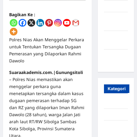
April 2025
Bagikan Ke :
Oktober
2023
Maret
Polres Nias Akan Menggelar Perkara
2020
untuk Tentukan Tersangka Dugaan
Pemerasan yang Dilaporkan Rahmi
Januari
Dawolo
2020
Suaraakademis.com.|Gunungsitoli
– Polres Nias memastikan akan
menggelar perkara guna
Kategori
menetapkan tersangka dalam kasus
dugaan pemerasan terhadap SG
Aceh
dan RZ yang dilaporkan Iman Rahmi
Dawolo (28 tahun), warga Jalan Jati
Aceh Besar
arah laut RT/RW Sibolga Sambas
Aceh
Kota Sibolga, Provinsi Sumatera
Timur
Utara.