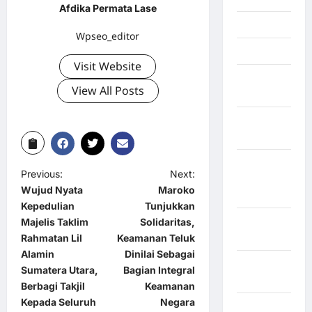
Afdika Permata Lase
Jambi
Wpseo_editor
Jawa Barat
Visit Website
Jawa
View All Posts
Tengah
kabupaten
Banyumas
Kabupaten
Previous:
Next:
Bengkulu
Wujud Nyata
Maroko
Utara
Kepedulian
Tunjukkan
Kabupaten
Majelis Taklim
Solidaritas,
Bireuen
Rahmatan Lil
Keamanan Teluk
Alamin
Dinilai Sebagai
Kabupaten
Sumatera Utara,
Bagian Integral
Boalemo
Berbagi Takjil
Keamanan
Kepada Seluruh
Negara
Kabupaten