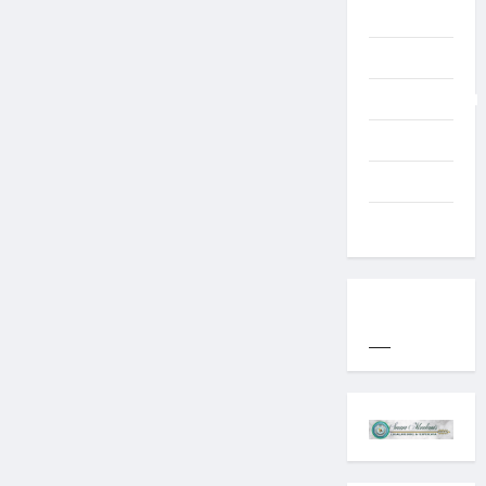
TNI AD
Typography
Uncategorized
Western
World
YOGYAKARTA