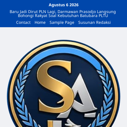
Agustus 6 2026
Baru Jadi Dirut PLN Lagi, Darmawan Prasodjo Langsung
Bohongi Rakyat Soal Kebutuhan Batubara PLTU
Contact
Home
Sample Page
Susunan Redaksi