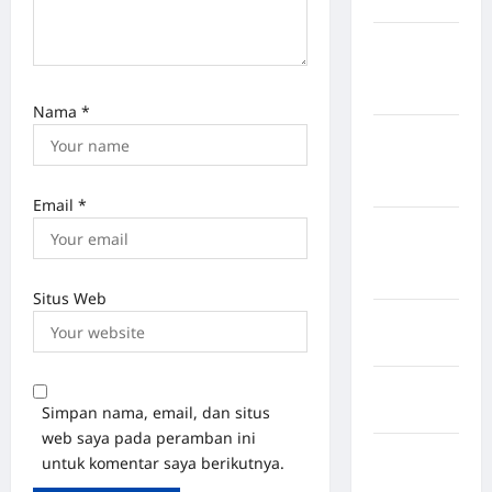
Jembrana
Kabupaten
Kepulauan
Sangihe
Nama
*
Kabupaten
Kotawaringin
Timur
Email
*
Kabupaten
Kuantan
Singingi
Situs Web
Kabupaten
Kuningan
Kabupaten
Simpan nama, email, dan situs
Mamasa
web saya pada peramban ini
Kabupaten
untuk komentar saya berikutnya.
Mamuju