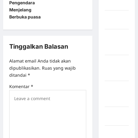
Pengendara
Bogor
Menjelang
Kabupaten
Berbuka puasa
Bulukumba
Kabupaten
Flores
Tinggalkan Balasan
Timur
Alamat email Anda tidak akan
Kabupaten
dipublikasikan.
Ruas yang wajib
Humbang
ditandai
*
Hasundutan
Komentar
*
Kabupaten
Indragiri
Hilir
Kabupaten
Jayawijaya
Kabupaten