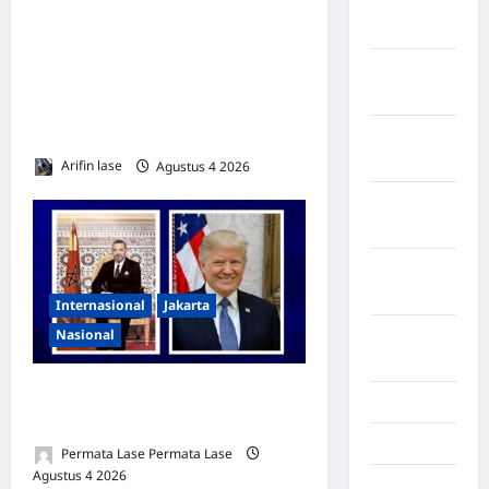
Kabupaten
Universal Coverage
Tangerang
Jamsostek, BPJS
Kabupaten
Ketenagakerjaan Usulkan
Tanggamus
Strategi Capai 285.000 Ribu
Pekerja Terlindungi
Kabupaten
Wonosobo
Arifin lase
Agustus 4 2026
0
Kabupaten
Yalimo
Kalimantan
Barat
Internasional
Jakarta
Nasional
Kalimantan
Tengah
Official Statement by the
Karawang
Royal Office of Morocco
Karo
Permata Lase Permata Lase
Agustus 4 2026
0
Kayuagung