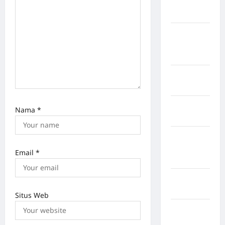
Kabupaten
Maros
Kabupaten
Minahasa
Utara
Kabupaten
Morowali
Kabupaten
Nama
*
Mukomuko
Kabupaten
Musi
Email
*
Banyuasin
Kabupaten
Nias
Situs Web
Kabupaten
Nias