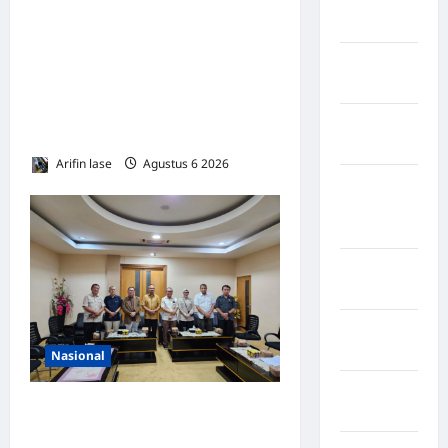
Rejang
Lebong
Lakukan Pemeliharaan Oprit
Jembatan Batang Serangan,
Kabupaten
Hutama Karya Uji Coba
Rote Ndao
Contraflow di KM 55 Tol
Kabupaten
Binjai–Langsa
Sampang
Arifin lase
Agustus 6 2026
0
Kabupaten
Sidenreng
Rappang
Kabupaten
Sidrap
Kabupaten
Sorong
Nasional
Kabupaten
DPRD Provinsi Gorontalo
Sragen
Dukung Percepatan