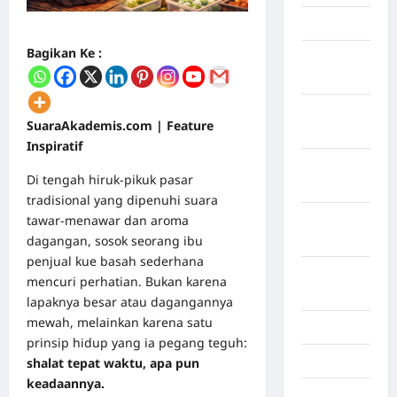
April 2026
Bagikan Ke :
Maret
2026
Februari
SuaraAkademis.com | Feature
2026
Inspiratif
Januari
Di tengah hiruk-pikuk pasar
2026
tradisional yang dipenuhi suara
tawar-menawar dan aroma
Desember
dagangan, sosok seorang ibu
2025
penjual kue basah sederhana
September
mencuri perhatian. Bukan karena
2025
lapaknya besar atau dagangannya
mewah, melainkan karena satu
Juli 2025
prinsip hidup yang ia pegang teguh:
Mei 2025
shalat tepat waktu, apa pun
keadaannya.
April 2025