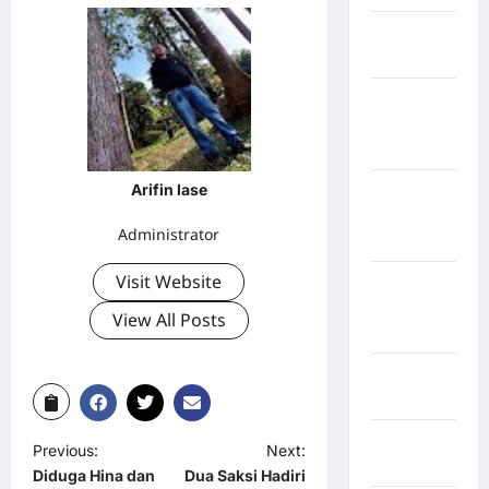
Kabupaten
Bulukumba
Kabupaten
Flores
Timur
Arifin lase
Kabupaten
Humbang
Administrator
Hasundutan
Visit Website
Kabupaten
Indragiri
View All Posts
Hilir
Kabupaten
Jayawijaya
Kabupaten
Previous:
Next:
Jembrana
Diduga Hina dan
Dua Saksi Hadiri