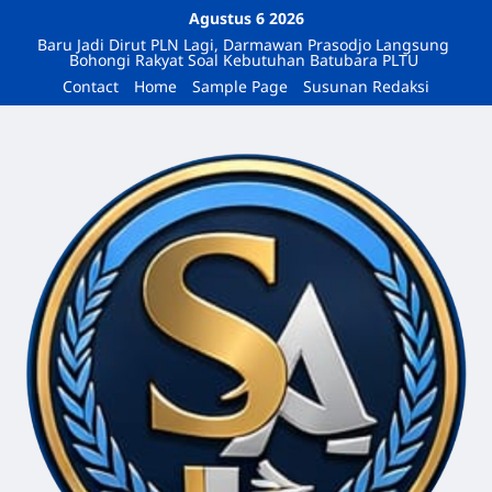
Agustus 6 2026
Baru Jadi Dirut PLN Lagi, Darmawan Prasodjo Langsung
Bohongi Rakyat Soal Kebutuhan Batubara PLTU
Contact
Home
Sample Page
Susunan Redaksi