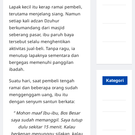
Lapak kecil itu kerap ramai pembeli,
Oktober
terutama menjelang siang. Namun
2023
setiap kali adzan Dzuhur
berkumandang dari masjid
Maret
seberang pasar, ibu paruh baya
2020
tersebut selalu menghentikan
Januari
aktivitas jual-beli. Tanpa ragu, ia
2020
menutup lapaknya sementara dan
bergegas memenuhi panggilan
ibadah.
Suatu hari, saat pembeli tengah
Kategori
ramai dan beberapa orang sudah
menggenggam uang, ibu itu
Aceh
dengan senyum santun berkata:
Aceh Besar
” Mohon maaf Ibu-ibu, Bos Besar
Aceh
saya sudah memanggil. Saya tutup
Timur
dulu sekitar 15 menit. Kalau
berkenan menunggu silakan, kalau