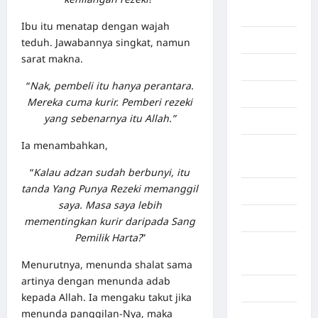
Afrika
Ibu itu menatap dengan wajah
Berita viral
teduh. Jawabannya singkat, namun
sarat makna.
Binjai
“
Nak, pembeli itu hanya perantara.
Blog
Mereka cuma kurir. Pemberi rezeki
yang sebenarnya itu Allah.”
Business
Ia menambahkan,
Buton
Tengah
“
Kalau adzan sudah berbunyi, itu
tanda Yang Punya Rezeki memanggil
Cilacap
saya. Masa saya lebih
Decor
mementingkan kurir daripada Sang
Pemilik Harta?
”
Deli
Serdang
Menurutnya, menunda shalat sama
artinya dengan menunda adab
Dumai
kepada Allah. Ia mengaku takut jika
menunda panggilan-Nya, maka
Economy