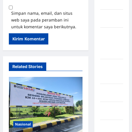
Selatan
Simpan nama, email, dan situs
Kabupaten
web saya pada peramban ini
Nias Utara
untuk komentar saya berikutnya.
kabupaten
Ogan
Komering
Ulu Timur
Kabupaten
Related Stories
Pegunungan
Bintang
Kabupaten
Pinrang
Kabupaten
Purbalingga
Nasional
Kabupaten