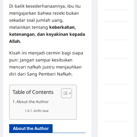
Jambi
Di balik kesederhanaannya, ibu itu
mengajarkan bahwa rezeki bukan
Jawa Barat
sekadar soal jumlah uang,
melainkan tentang
keberkahan,
Jawa
ketenangan, dan keyakinan kepada
Tengah
Allah.
kabupaten
Kisah ini menjadi cermin bagi siapa
Banyumas
pun: jangan sampai kesibukan
Kabupaten
mencari nafkah justru menjauhkan
Bengkulu
diri dari Sang Pemberi Nafkah.
Utara
Kabupaten
Table of Contents
Bireuen
About the Author
Kabupaten
Arifin lase
Boalemo
Kabupaten
About the Author
Bogor