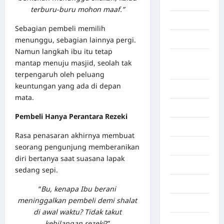
Aceh Utara
terburu-buru mohon maaf.”
Aljazair
Sebagian pembeli memilih
menunggu, sebagian lainnya pergi.
Asahan
Namun langkah ibu itu tetap
Banda
mantap menuju masjid, seolah tak
Aceh
terpengaruh oleh peluang
keuntungan yang ada di depan
Bandung
mata.
Banten
Pembeli Hanya Perantara Rezeki
Barru
Rasa penasaran akhirnya membuat
Batam
seorang pengunjung memberanikan
diri bertanya saat suasana lapak
Beijing
sedang sepi.
Bekasi
“
Bu, kenapa Ibu berani
meninggalkan pembeli demi shalat
Bengkulu
di awal waktu? Tidak takut
Benua
kehilangan rezeki
?”