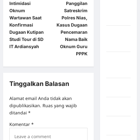
Intimidasi
Panggilan
Kabupaten
Oknum
Satreskrim
Kepulauan
Wartawan Saat
Polres Nias,
Sangihe
Konfirmasi
Kasus Dugaan
Kabupaten
Dugaan Kutipan
Pencemaran
Kotawaringin
Studi Tour di SD
Nama Baik
Timur
IT Ardiansyah
Oknum Guru
PPPK
Kabupaten
Kuantan
Singingi
Tinggalkan Balasan
Kabupaten
Kuningan
Alamat email Anda tidak akan
Kabupaten
dipublikasikan.
Ruas yang wajib
Mamasa
ditandai
*
Kabupaten
Komentar
*
Mamuju