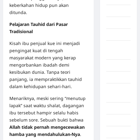
keberkahan hidup pun akan
Gaza
ditunda.
Gorontalo
Pelajaran Tauhid dari Pasar
Tradisional
Graphic
Kisah ibu penjual kue ini menjadi
Gunung
pengingat kuat di tengah
Sitoli
masyarakat modern yang kerap
mengorbankan ibadah demi
Gunungsitoli
kesibukan dunia. Tanpa teori
Health
panjang, ia mempraktikkan tauhid
dalam kehidupan sehari-hari.
Hukum dan
kiminal
Menariknya, meski sering “menutup
lapak” saat waktu shalat, dagangan
Inspiration
ibu tersebut hampir selalu habis
sebelum sore. Sebuah bukti bahwa
Internasional
Allah tidak pernah mengecewakan
Jakarta
hamba yang mendahulukan-Nya
.