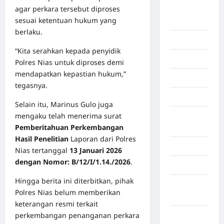
agar perkara tersebut diproses
Benua
sesuai ketentuan hukum yang
Afrika
berlaku.
Berita viral
“Kita serahkan kepada penyidik
Binjai
Polres Nias untuk diproses demi
mendapatkan kepastian hukum,”
Blog
tegasnya.
Business
Selain itu, Marinus Gulo juga
mengaku telah menerima surat
Buton
Pemberitahuan Perkembangan
Tengah
Hasil Penelitian
Laporan dari Polres
Cilacap
Nias tertanggal
13 Januari 2026
dengan Nomor: B/12/I/1.14./2026
.
Decor
Hingga berita ini diterbitkan, pihak
Deli
Polres Nias belum memberikan
Serdang
keterangan resmi terkait
perkembangan penanganan perkara
Dumai