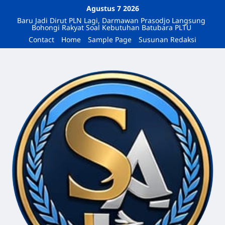
Agustus 7 2026
Baru Jadi Dirut PLN Lagi, Darmawan Prasodjo Langsung
Bohongi Rakyat Soal Kebutuhan Batubara PLTU
Contact
Home
Sample Page
Susunan Redaksi