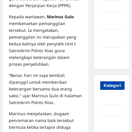
dengan Perjanjian Kerja (PPPK).
April 2025
Kepada wartawan,
Marinus Gulo
Oktober
membenarkan pemanggilan
2023
tersebut. Ia mengatakan,
Maret
pemanggilan ini merupakan yang
2020
kedua kalinya oleh penyidik Unit I
Satreskrim Polres Nias guna
Januari
melengkapi keterangan dalam
2020
proses penyelidikan.
“Benar, hari ini saya kembali
dipanggil untuk memberikan
Kategori
keterangan bersama dua orang
saksi,” ujar Marinus Gulo di halaman
Aceh
Satreskrim Polres Nias.
Aceh Besar
Marinus menjelaskan, dugaan
pencemaran nama baik tersebut
Aceh
bermula ketika terlapor diduga
Timur