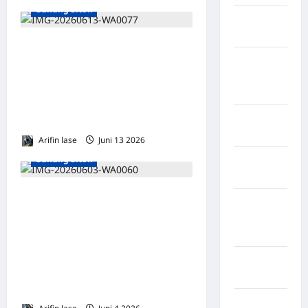
Gunung Sitoli
Kabupaten
Maros
Kontroversi Kasus Aset
Kabupaten
Desa di Nias: Pelapor
Minahasa
Adukan Penghentian
Utara
Penyelidikan ke Kompolnas,
Kabupaten
Kini Jadi Terlapor
Morowali
Arifin lase
Juni 13 2026
0
Gunung Sitoli
Kabupaten
Mukomuko
Dua Pejabat PUTR
Kabupaten
Gunungsitoli Beda
Musi
Pengakuan soal Alat Berat di
Banyuasin
Galian Ilegal, GMPL: “Ini
Kabupaten
Bukan Kekeliruan, Tapi Bukti
Nias
Dugaan Kejahatan”
Kabupaten