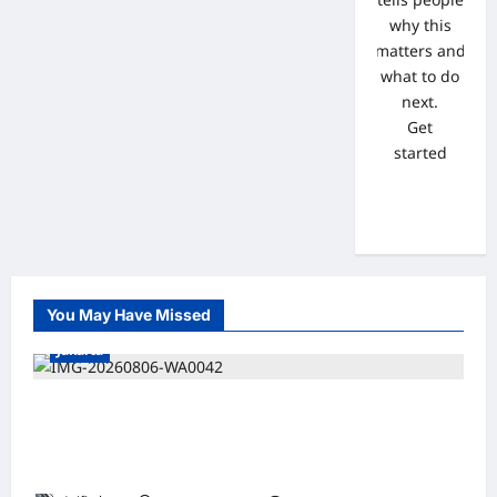
why this
matters and
what to do
next.
Get
started
You May Have Missed
Jakarta
*Hutama Karya Dukung Gerakan Nasional
Zero ODOL Melalui Kampanye Selamat
Sampai Tujuan (SETUJU