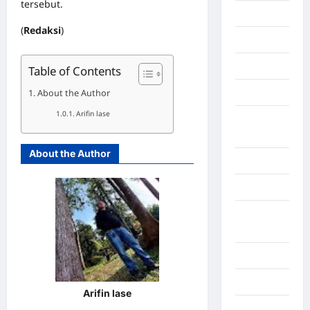
tersebut.
Economy
(
Redaksi
)
Gaza
Gorontalo
Table of Contents
About the Author
Graphic
Arifin lase
Gunung
Sitoli
About the Author
Gunungsitoli
Health
Hukum dan
kiminal
Inspiration
Internasional
Arifin lase
Jakarta