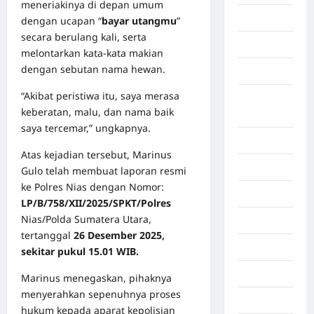
meneriakinya di depan umum
Aceh Utara
dengan ucapan “
bayar utangmu
”
secara berulang kali, serta
Aljazair
melontarkan kata-kata makian
dengan sebutan nama hewan.
Asahan
“Akibat peristiwa itu, saya merasa
Banda
keberatan, malu, dan nama baik
Aceh
saya tercemar,” ungkapnya.
Bandung
Atas kejadian tersebut, Marinus
Banten
Gulo telah membuat laporan resmi
ke Polres Nias dengan Nomor:
Barru
LP/B/758/XII/2025/SPKT/Polres
Nias/Polda Sumatera Utara,
Batam
tertanggal
26 Desember 2025,
Beijing
sekitar pukul 15.01 WIB.
Bekasi
Marinus menegaskan, pihaknya
menyerahkan sepenuhnya proses
Bengkulu
hukum kepada aparat kepolisian