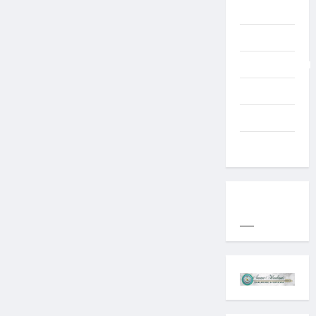
TNI AD
Typography
Uncategorized
Western
World
YOGYAKARTA