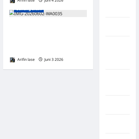
Arifin lase
Juni 4 2026
0
Nias
Gunung Sitoli
Selatan
Kabupaten
Kinerja Kapolres Nias Dinilai
Nias Utara
Jauh dari Harapan: Kasus
Menggantung, Kepercayaan
kabupaten
Ogan
Publik Terancam
Komering
Arifin lase
Juni 3 2026
0
Ulu Timur
Kabupaten
Pegunungan
Bintang
Kabupaten
Pinrang
Kabupaten
Purbalingga