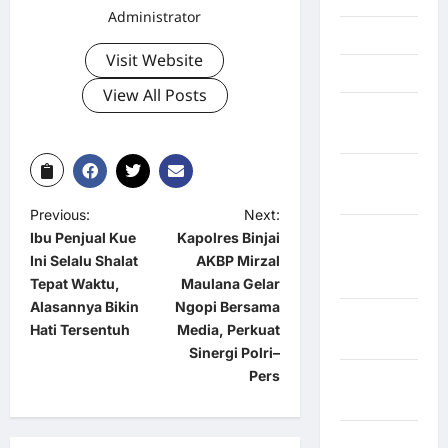
Administrator
Jambi
Visit Website
Jawa Barat
View All Posts
Jawa
Tengah
kabupaten
Banyumas
Previous:
Next:
Kabupaten
Ibu Penjual Kue
Kapolres Binjai
Bengkulu
Ini Selalu Shalat
AKBP Mirzal
Utara
Tepat Waktu,
Maulana Gelar
Alasannya Bikin
Ngopi Bersama
Kabupaten
Hati Tersentuh
Media, Perkuat
Bireuen
Sinergi Polri–
Pers
Kabupaten
Boalemo
Kabupaten