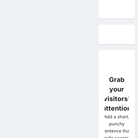
Grab
your
visitors'
attention
Add a short,
punchy
sentence that
tells people