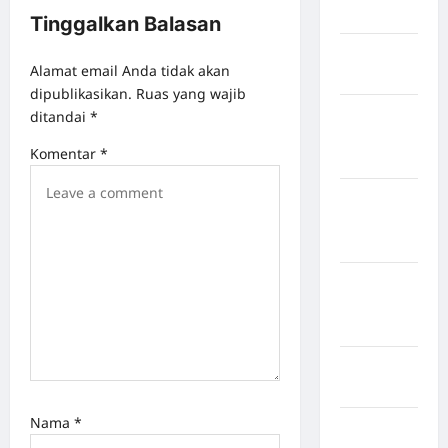
Bogor
Tinggalkan Balasan
Kabupaten
Alamat email Anda tidak akan
Bulukumba
dipublikasikan.
Ruas yang wajib
Kabupaten
ditandai
*
Flores
Komentar
*
Timur
Kabupaten
Humbang
Hasundutan
Kabupaten
Indragiri
Hilir
Kabupaten
Jayawijaya
Nama
*
Kabupaten