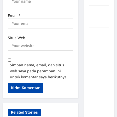
Jembrana
Kabupaten
Email
*
Kepulauan
Sangihe
Kabupaten
Situs Web
Kotawaringin
Timur
Kabupaten
Kuantan
Simpan nama, email, dan situs
Singingi
web saya pada peramban ini
Kabupaten
untuk komentar saya berikutnya.
Kuningan
Kabupaten
Mamasa
Kabupaten
Related Stories
Mamuju