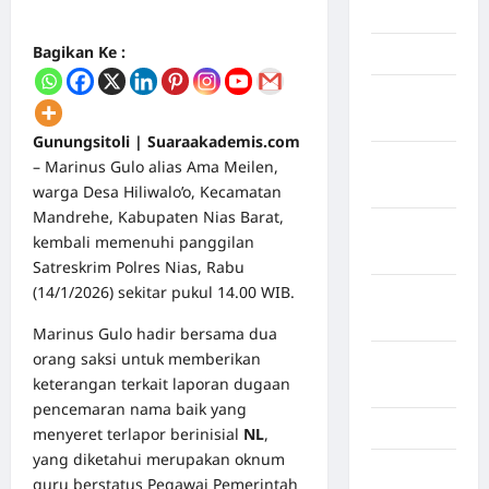
Mei 2026
Bagikan Ke :
April 2026
Maret
2026
Gunungsitoli | Suaraakademis.com
Februari
– Marinus Gulo alias Ama Meilen,
2026
warga Desa Hiliwalo’o, Kecamatan
Mandrehe, Kabupaten Nias Barat,
Januari
kembali memenuhi panggilan
2026
Satreskrim Polres Nias, Rabu
(14/1/2026) sekitar pukul 14.00 WIB.
Desember
2025
Marinus Gulo hadir bersama dua
orang saksi untuk memberikan
September
keterangan terkait laporan dugaan
2025
pencemaran nama baik yang
Juli 2025
menyeret terlapor berinisial
NL
,
yang diketahui merupakan oknum
Mei 2025
guru berstatus Pegawai Pemerintah