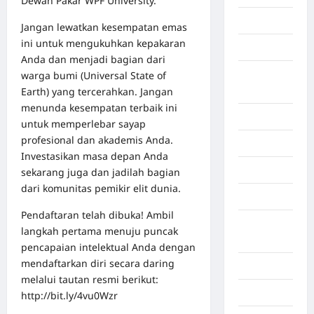
Dewan Pakar WPF University.
Bekasi
Jangan lewatkan kesempatan emas
ini untuk mengukuhkan kepakaran
Bengkulu
Anda dan menjadi bagian dari
Benua
warga bumi (Universal State of
Afrika
Earth) yang tercerahkan. Jangan
menunda kesempatan terbaik ini
Berita viral
untuk memperlebar sayap
profesional dan akademis Anda.
Binjai
Investasikan masa depan Anda
Blog
sekarang juga dan jadilah bagian
dari komunitas pemikir elit dunia.
Business
Pendaftaran telah dibuka! Ambil
Buton
langkah pertama menuju puncak
Tengah
pencapaian intelektual Anda dengan
mendaftarkan diri secara daring
Cilacap
melalui tautan resmi berikut:
Decor
http://bit.ly/4vu0Wzr