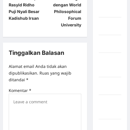
Rasyid Ridho
dengan World
Kabupaten
Puji Nyali Besar
Philosophical
Boalemo
Kadishub Irsan
Forum
Kabupaten
University
Bogor
Kabupaten
Bulukumba
Tinggalkan Balasan
Kabupaten
Flores
Alamat email Anda tidak akan
Timur
dipublikasikan.
Ruas yang wajib
ditandai
*
Kabupaten
Gowa
Komentar
*
Kabupaten
Humbang
Hasundutan
Kabupaten