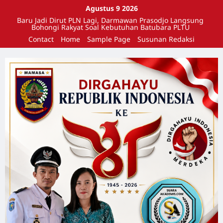
Agustus 9 2026
Baru Jadi Dirut PLN Lagi, Darmawan Prasodjo Langsung
Bohongi Rakyat Soal Kebutuhan Batubara PLTU
Contact
Home
Sample Page
Susunan Redaksi