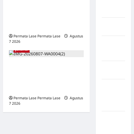
KAPOLRI DINILAI
Musi
MENYESATKAN:
Banyuasin
KEWENANGAN TETAP DI
Kabupaten
TANGAN PRESIDEN
Nias
Permata Lase Permata Lase
Agustus
Kabupaten
7 2026
0
Nias
Jakarta
Selatan
Oknum Polisi Kebon Jeruk
Kabupaten
Jadi Backing Mafia Tanah
Nias Utara
Merampas Hak Keluarga
kabupaten
Ambar Witjaksono Sutarman
Ogan
Permata Lase Permata Lase
Agustus
Komering
7 2026
0
Ulu Timur
Kabupaten
Pegunungan
Bintang