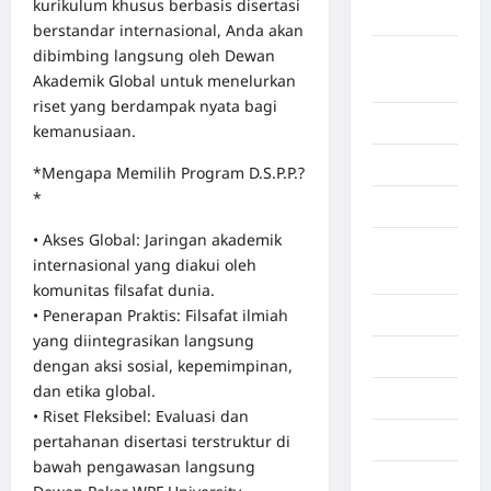
kurikulum khusus berbasis disertasi
Aceh Besar
berstandar internasional, Anda akan
dibimbing langsung oleh Dewan
Aceh
Akademik Global untuk menelurkan
Timur
riset yang berdampak nyata bagi
Aceh Utara
kemanusiaan.
Aljazair
*Mengapa Memilih Program D.S.P.P.?
*
Asahan
• Akses Global: Jaringan akademik
Banda
internasional yang diakui oleh
Aceh
komunitas filsafat dunia.
• Penerapan Praktis: Filsafat ilmiah
Bandung
yang diintegrasikan langsung
Banten
dengan aksi sosial, kepemimpinan,
dan etika global.
Barru
• Riset Fleksibel: Evaluasi dan
pertahanan disertasi terstruktur di
Batam
bawah pengawasan langsung
Beijing