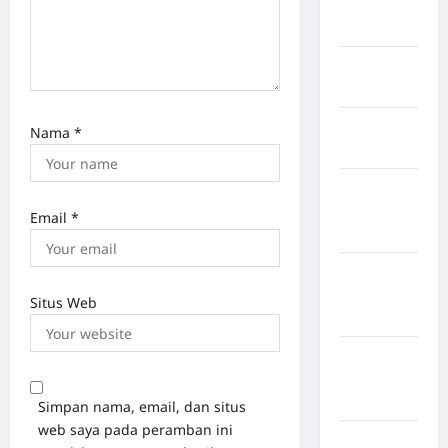
Indragiri
Hilir
Kabupaten
Jayawijaya
Kabupaten
Nama
*
Jembrana
Kabupaten
Kepulauan
Email
*
Sangihe
Kabupaten
Kotawaringin
Situs Web
Timur
Kabupaten
Kuantan
Singingi
Simpan nama, email, dan situs
web saya pada peramban ini
Kabupaten