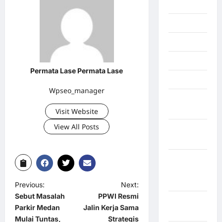
Inspiration
Internasional
Jakarta
Jambi
Permata Lase Permata Lase
Jawa Barat
Wpseo_manager
Jawa
Tengah
Visit Website
View All Posts
kabupaten
Banyumas
Kabupaten
Bengkulu
Utara
Previous:
Next:
Sebut Masalah
PPWI Resmi
Kabupaten
Parkir Medan
Jalin Kerja Sama
Bireuen
Mulai Tuntas,
Strategis