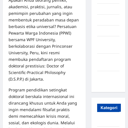
Apakah Anda seorang pemikir,
akademisi, praktisi, jurnalis, atau
Juli 2025
pemimpin perubahan yang ingin
membentuk peradaban masa depan
Mei 2025
berbasis etika universal? Persatuan
April 2025
Pewarta Warga Indonesia (PPWI)
bersama WPF University,
Oktober
berkolaborasi dengan Princonser
2023
University, Peru, kini resmi
membuka pendaftaran program
Maret
doktoral prestisius: Doctor of
2020
Scientific-Practical Philosophy
Januari
(D.S.P.P.) di Jakarta.
2020
Program pendidikan setingkat
doktoral berskala internasional ini
dirancang khusus untuk Anda yang
Kategori
ingin mendalami filsafat praktis
demi memecahkan krisis moral,
Aceh
sosial, dan ekologis dunia. Melalui