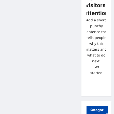
visitors'
attention
Add a short,
punchy
sentence that
tells people
why this
matters and
what to do
next.
Get
started
Kategori