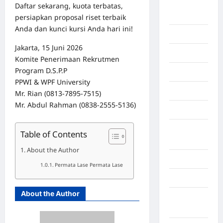
Deli
Daftar sekarang, kuota terbatas,
Serdang
persiapkan proposal riset terbaik
Anda dan kunci kursi Anda hari ini!
Dumai
Jakarta, 15 Juni 2026
Economy
Komite Penerimaan Rekrutmen
Program D.S.P.P
Gaza
PPWI & WPF University
Gorontalo
Mr. Rian (0813-7895-7515)
Mr. Abdul Rahman (0838-2555-5136)
Graphic
Gunung
Table of Contents
Sitoli
About the Author
Gunungsitoli
Permata Lase Permata Lase
Health
About the Author
Hukum dan
kiminal