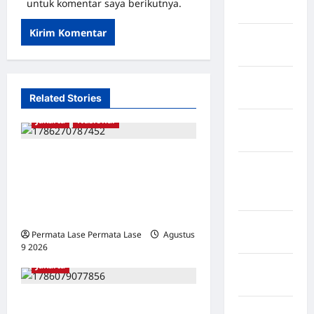
untuk komentar saya berikutnya.
Kuningan
Kabupaten
Mamasa
Kabupaten
Mamuju
Related Stories
Jakarta
Nasional
Kabupaten
Maros
MERDEKA UNTUK SIAPA?
Kabupaten
RAKYAT BERDIRI DI TERIK,
Minahasa
PEJABAT BERTEDUH DI
Utara
TENDA!
Kabupaten
Permata Lase Permata Lase
Agustus
Morowali
9 2026
0
Jakarta
Kabupaten
Mukomuko
ISU SURPRES PERGANTIAN
Kabupaten