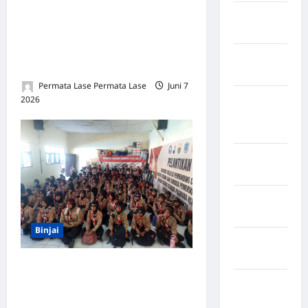
2026: Asah Keterampilan,
Kabupaten
Tanamkan Disiplin dan Jiwa
Rote Ndao
Kepemimpinan Pramuka
Kabupaten
Binjai
Sampang
Permata Lase Permata Lase
Juni 7
Kabupaten
2026
0
Sidenreng
Rappang
Kabupaten
Sidrap
Kabupaten
Sorong
Binjai
Kabupaten
Sragen
Siap Berprestasi: 160
Kabupaten
Penggalang Terpilih
Tangerang
Mewakili Binjai di Jambore