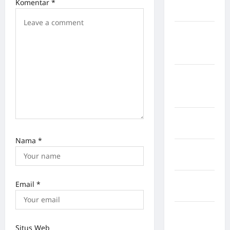
Komentar
*
Sangihe
Kabupaten
Kotawaringin
Timur
Kabupaten
Kuantan
Singingi
Kabupaten
Kuningan
Nama
*
Kabupaten
Mamasa
Kabupaten
Email
*
Mamuju
Kabupaten
Maros
Situs Web