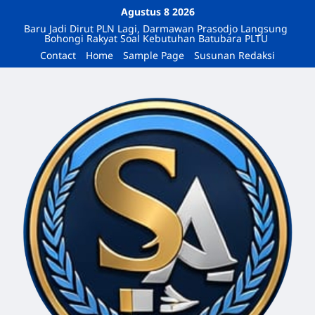
Agustus 8 2026
Baru Jadi Dirut PLN Lagi, Darmawan Prasodjo Langsung
Bohongi Rakyat Soal Kebutuhan Batubara PLTU
Contact
Home
Sample Page
Susunan Redaksi