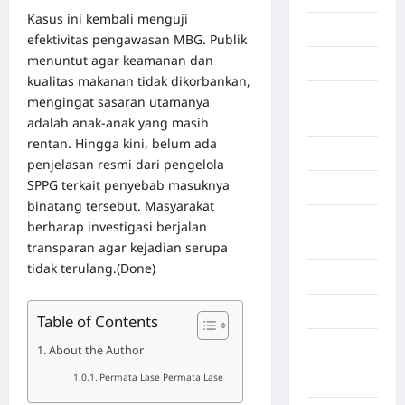
Kasus ini kembali menguji
Gorontalo
efektivitas pengawasan MBG. Publik
menuntut agar keamanan dan
Graphic
kualitas makanan tidak dikorbankan,
Gunung
mengingat sasaran utamanya
Sitoli
adalah anak-anak yang masih
rentan. Hingga kini, belum ada
Gunungsitoli
penjelasan resmi dari pengelola
SPPG terkait penyebab masuknya
Health
binatang tersebut. Masyarakat
Hukum dan
berharap investigasi berjalan
kiminal
transparan agar kejadian serupa
tidak terulang.(Done)
Inspiration
Internasional
Table of Contents
Jakarta
About the Author
Permata Lase Permata Lase
Jambi