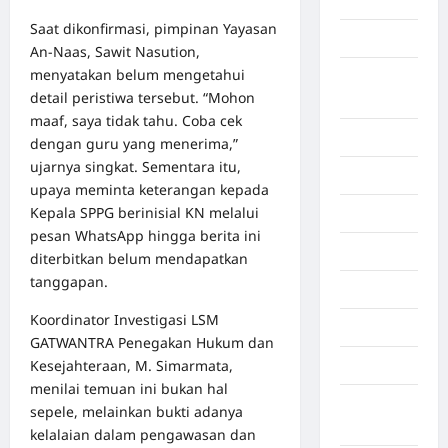
Aljazair
Saat dikonfirmasi, pimpinan Yayasan
Asahan
An-Naas, Sawit Nasution,
menyatakan belum mengetahui
Banda
detail peristiwa tersebut. “Mohon
Aceh
maaf, saya tidak tahu. Coba cek
Bandung
dengan guru yang menerima,”
ujarnya singkat. Sementara itu,
Banten
upaya meminta keterangan kepada
Kepala SPPG berinisial KN melalui
Barru
pesan WhatsApp hingga berita ini
Batam
diterbitkan belum mendapatkan
tanggapan.
Beijing
Koordinator Investigasi LSM
Bekasi
GATWANTRA Penegakan Hukum dan
Kesejahteraan, M. Simarmata,
Bengkulu
menilai temuan ini bukan hal
Benua
sepele, melainkan bukti adanya
Afrika
kelalaian dalam pengawasan dan