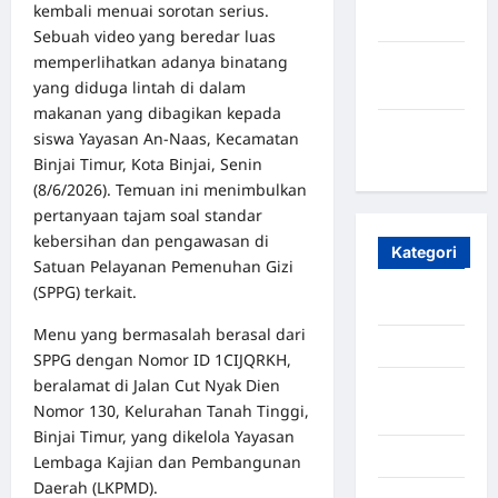
kembali menuai sorotan serius.
2023
Sebuah video yang beredar luas
memperlihatkan adanya binatang
Maret
yang diduga lintah di dalam
2020
makanan yang dibagikan kepada
Januari
siswa Yayasan An-Naas, Kecamatan
2020
Binjai Timur, Kota Binjai, Senin
(8/6/2026). Temuan ini menimbulkan
pertanyaan tajam soal standar
kebersihan dan pengawasan di
Kategori
Satuan Pelayanan Pemenuhan Gizi
(SPPG) terkait.
Aceh
Menu yang bermasalah berasal dari
Aceh Besar
SPPG dengan Nomor ID 1CIJQRKH,
beralamat di Jalan Cut Nyak Dien
Aceh
Nomor 130, Kelurahan Tanah Tinggi,
Timur
Binjai Timur, yang dikelola Yayasan
Aceh Utara
Lembaga Kajian dan Pembangunan
Daerah (LKPMD).