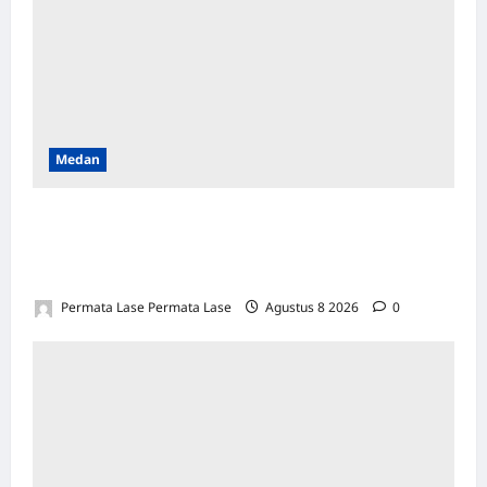
Medan
SALAH HITUNG KERUGIAN: PUTUSAN
TIDAK BOLEH DIBANGUN DI ATAS
KESALAHAN!
Permata Lase Permata Lase
Agustus 8 2026
0