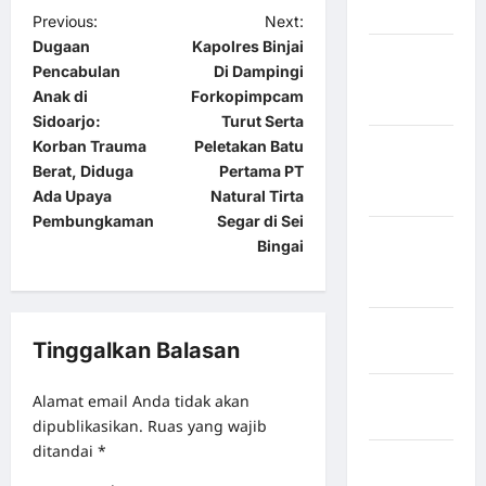
Bulukumba
Previous:
Next:
Dugaan
Kapolres Binjai
Kabupaten
Pencabulan
Di Dampingi
Flores
Anak di
Forkopimpcam
Timur
Sidoarjo:
Turut Serta
Korban Trauma
Peletakan Batu
Kabupaten
Berat, Diduga
Pertama PT
Humbang
Ada Upaya
Natural Tirta
Hasundutan
Pembungkaman
Segar di Sei
Kabupaten
Bingai
Indragiri
Hilir
Kabupaten
Tinggalkan Balasan
Jayawijaya
Kabupaten
Alamat email Anda tidak akan
Jembrana
dipublikasikan.
Ruas yang wajib
ditandai
*
Kabupaten
Kepulauan