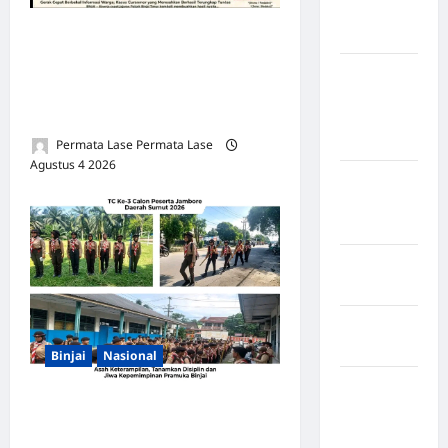
Kabupaten
Nias Utara
TIGA MALING MOTOR
DIBEKUK POLSEK BINJAI
kabupaten
TIMUR: BURONAN DPO
Ogan
AKHIRNYA TERTANGKAP
Komering
Ulu Timur
Permata Lase Permata Lase
Agustus 4 2026
0
Kabupaten
Pegunungan
Bintang
Kabupaten
Pinrang
Kabupaten
Purbalingga
Binjai
Nasional
Kabupaten
TC Ke-3 Calon Peserta
Rejang
Lebong
Jambore Daerah Sumut