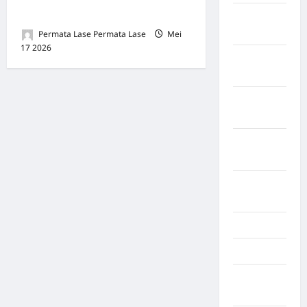
Daerah Sumut 2026
Kabupaten
Tanggamus
Permata Lase Permata Lase
Mei
17 2026
0
Kabupaten
Wonosobo
Kabupaten
Yalimo
Kalimantan
Barat
Kalimantan
Tengah
Karawang
Karo
Kayuagung
Palembang