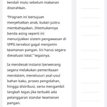
kendali mutu sebelum makanan
Berita viral
diserahkan.
Binjai
“Program ini bertujuan
menyehatkan anak, bukan justru
Blog
membahayakan. Ditemukannya
Business
benda asing seperti ini
menunjukkan sistem pengawasan di
Buton
SPPG tersebut gagal menjamin
Tengah
keamanan pangan. Ini harus segera
Cilacap
dievaluasi total,” tegasnya.
Decor
Ia mendesak instansi berwenang
segera melakukan pemeriksaan
Deli
mendalam, menelusuri asal-usul
Serdang
bahan baku, proses pengolahan,
hingga distribusi, serta mengambil
Dumai
langkah tegas jika terbukti ada
Economy
pelanggaran standar keamanan
pangan.
Gaza