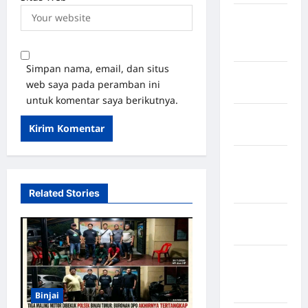
Kabupaten
Minahasa
Utara
Simpan nama, email, dan situs
Kabupaten
web saya pada peramban ini
Morowali
untuk komentar saya berikutnya.
Kabupaten
Mukomuko
Kabupaten
Musi
Banyuasin
Related Stories
Kabupaten
Nias
Kabupaten
Nias
Selatan
Binjai