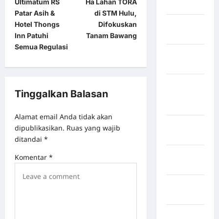
Ultimatum RS
Ha Lahan TORA
Jawa Barat
Patar Asih &
di STM Hulu,
Jawa
Hotel Thongs
Difokuskan
Tengah
Inn Patuhi
Tanam Bawang
Semua Regulasi
kabupaten
Banyumas
Kabupaten
Tinggalkan Balasan
Bengkulu
Utara
Alamat email Anda tidak akan
Kabupaten
dipublikasikan.
Ruas yang wajib
Bireuen
ditandai
*
Kabupaten
Komentar
*
Boalemo
Kabupaten
Bogor
Kabupaten