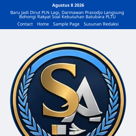
Agustus 8 2026
Baru Jadi Dirut PLN Lagi, Darmawan Prasodjo Langsung
Bohongi Rakyat Soal Kebutuhan Batubara PLTU
Contact
Home
Sample Page
Susunan Redaksi