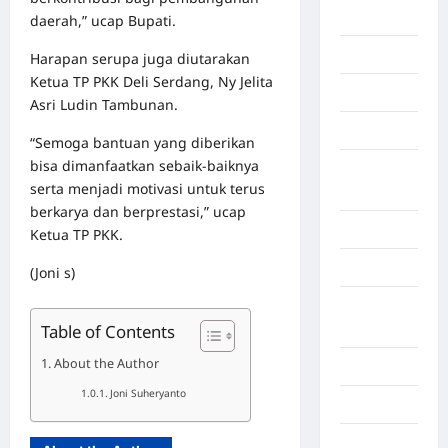
Berita viral
daerah,” ucap Bupati.
Binjai
Harapan serupa juga diutarakan
Ketua TP PKK Deli Serdang, Ny Jelita
Blog
Asri Ludin Tambunan.
Business
“Semoga bantuan yang diberikan
bisa dimanfaatkan sebaik-baiknya
Buton
serta menjadi motivasi untuk terus
Tengah
berkarya dan berprestasi,” ucap
Cilacap
Ketua TP PKK.
Decor
(Joni s)
Deli
Table of Contents
Serdang
About the Author
Dumai
Joni Suheryanto
Economy
Gaza