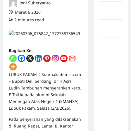
Joni Suheryanto
Maret
Maret 6 2026
2026
2 minutes read
0 comments
Februari
2026
Januari
2026
Bagikan Ke :
Desember
2025
LUBUK PAKAM |
Suaraakademis.com
September
– Bupati Deli Serdang, dr H Asri
2025
Ludin Tambunan menyerahkan kartu
E-Toll kepada alumni Sekolah
Juli 2025
Menengah Atas Negeri 1 (SMANSA)
Mei 2025
Lubuk Pakam, Selasa (3/3/2026).
April 2025
Pada penyerahan yang dilaksanakan
di Ruang Rapat, Lantai II, Kantor
Oktober