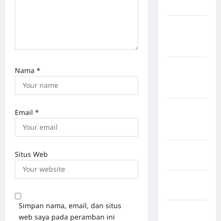
Bulukumba
Kabupaten
Flores
Timur
Kabupaten
Nama
*
Humbang
Hasundutan
Kabupaten
Email
*
Indragiri
Hilir
Kabupaten
Situs Web
Jayawijaya
Kabupaten
Jembrana
Simpan nama, email, dan situs
Kabupaten
web saya pada peramban ini
Kepulauan