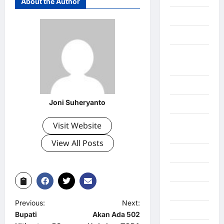
About the Author
Gorontalo
Graphic
Gunung
Sitoli
Gunungsitoli
Joni Suheryanto
Health
Hukum dan
Visit Website
kiminal
View All Posts
Inspiration
Internasional
Jakarta
Previous:
Next:
Jambi
Bupati
Akan Ada 502