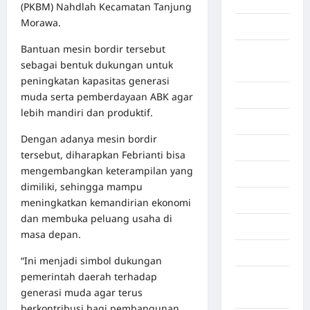
Aljazair
(PKBM) Nahdlah Kecamatan Tanjung
Morawa.
Asahan
Bantuan mesin bordir tersebut
Banda
sebagai bentuk dukungan untuk
Aceh
peningkatan kapasitas generasi
Bandung
muda serta pemberdayaan ABK agar
lebih mandiri dan produktif.
Banten
Dengan adanya mesin bordir
Barru
tersebut, diharapkan Febrianti bisa
mengembangkan keterampilan yang
Batam
dimiliki, sehingga mampu
Beijing
meningkatkan kemandirian ekonomi
dan membuka peluang usaha di
Bekasi
masa depan.
Bengkulu
“Ini menjadi simbol dukungan
pemerintah daerah terhadap
Benua
generasi muda agar terus
Afrika
berkontribusi bagi pembangunan