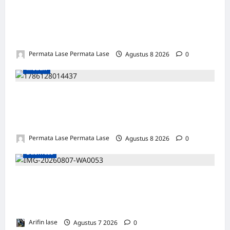
ULANG TAHUN FARIS: DEDIKASI &
INTEGRITAS JADI PILAR KEBENARAN
REPORTERNEWS
Permata Lase Permata Lase
Agustus 8 2026
0
Medan
SALAH HITUNG KERUGIAN: PUTUSAN
TIDAK BOLEH DIBANGUN DI ATAS
KESALAHAN!
Permata Lase Permata Lase
Agustus 8 2026
0
Business
Soal 10 Tiang Listrik di Gresik Tumbang
Hingga Lukai Warga dan Rusak Mobil, GM
PLN UID Jatim Bungkam
Arifin lase
Agustus 7 2026
0