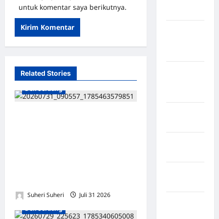
untuk komentar saya berikutnya.
Sangihe
Kabupaten
Kotawaringin
Timur
Kabupaten
Related Stories
Kuantan
Deli Serdang
Singingi
Kabupaten
Dukung Ekonomi Desa, DPC
Kuningan
ABPEDNAS Deli Serdang
Tinjau Lokasi UMKM di
Kabupaten
Mamasa
Percut Sei Tuan dan Angkat
Koordinator Pengembangan
Kabupaten
Usaha
Mamuju
Suheri Suheri
Juli 31 2026
0
Kabupaten
Deli Serdang
Maros