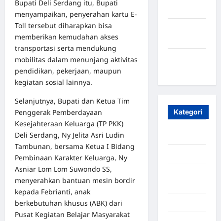
Bupati Deli Serdang itu, Bupati
2023
menyampaikan, penyerahan kartu E-
Toll tersebut diharapkan bisa
Maret
memberikan kemudahan akses
2020
transportasi serta mendukung
Januari
mobilitas dalam menunjang aktivitas
2020
pendidikan, pekerjaan, maupun
kegiatan sosial lainnya.
Selanjutnya, Bupati dan Ketua Tim
Penggerak Pemberdayaan
Kategori
Kesejahteraan Keluarga (TP PKK)
Deli Serdang, Ny Jelita Asri Ludin
Aceh
Tambunan, bersama Ketua I Bidang
Aceh Besar
Pembinaan Karakter Keluarga, Ny
Asniar Lom Lom Suwondo SS,
Aceh
menyerahkan bantuan mesin bordir
Timur
kepada Febrianti, anak
berkebutuhan khusus (ABK) dari
Aceh Utara
Pusat Kegiatan Belajar Masyarakat