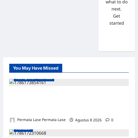
what to do
next.
Get
started
You May Have Missed
Kabupaten Mamasa
SEJARAH BARU: OROBUA SELATAN PUNYA
KELOMPOK PERIKANAN, SIAP
KEMBANGKAN POTENSI DESA!
Permata Lase Permata Lase
Agustus 8 2026
0
Makasar