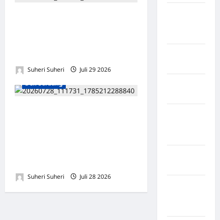
Kabupaten
IGI Sumatera Utara dan LBH
Minahasa
Amanat Nasional Teken
Utara
MoU, Perkuat Perlindungan
Kabupaten
Hukum bagi Guru
Morowali
Suheri Suheri
Juli 29 2026
0
Deli Serdang
Kabupaten
Mukomuko
Ratusan Warga Tanjung
Kabupaten
Purba Menggelar Ujuk Rasa,
Musi
Desak Audit Dana Desa
Banyuasin
Rp1,8 Miliar dan Usut
Kabupaten
Dugaan Penyimpangan
Nias
Suheri Suheri
Juli 28 2026
0
Kabupaten
Nias
Selatan