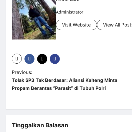
Administrator
Visit Website
View All Post
P
Previous:
Tolak SP3 Tak Berdasar: Aliansi Kalteng Minta
o
Propam Berantas “Parasit” di Tubuh Polri
s
t
n
Tinggalkan Balasan
a