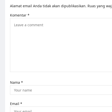
v
Alamat email Anda tidak akan dipublikasikan.
Ruas yang waj
i
Komentar
*
g
a
t
i
o
n
Nama
*
Email
*