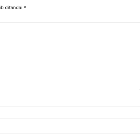
ib ditandai
*