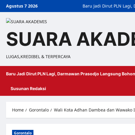
Skip
Agustus 7 2026
Baru Jadi Dirut PLN Lag
to
content
SUARA AKAD
LUGAS,KREDIBEL & TERPERCAYA
Baru Jadi Dirut PLN Lagi, Darmawan Prasodjo Langsung Bohon
Susunan Redaksi
Home
Gorontalo
Wali Kota Adhan Dambea dan Wawako I
Gorontalo