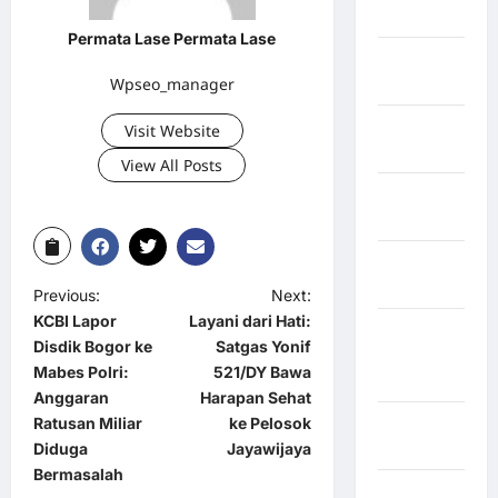
Singingi
Permata Lase Permata Lase
Kabupaten
Wpseo_manager
Kuningan
Kabupaten
Visit Website
Mamasa
View All Posts
Kabupaten
Mamuju
Kabupaten
Maros
Previous:
Next:
KCBI Lapor
Layani dari Hati:
Kabupaten
Disdik Bogor ke
Satgas Yonif
Minahasa
Mabes Polri:
521/DY Bawa
Utara
Anggaran
Harapan Sehat
Ratusan Miliar
ke Pelosok
Kabupaten
Diduga
Jayawijaya
Morowali
Bermasalah
Kabupaten