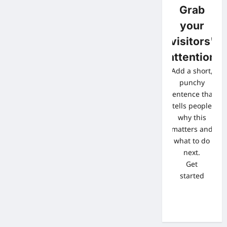
Grab
your
visitors'
attention
Add a short,
punchy
sentence that
tells people
why this
matters and
what to do
next.
Get
started