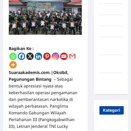
Juli 2025
Mei 2025
April 2025
Oktober
Bagikan Ke :
2023
Maret
2020
Suaraakademis.com.|Oksibil,
Januari
Pegunungan Bintang
– Sebagai
2020
bentuk apresiasi nyata atas
keberhasilan operasi pengamanan
dan pemberantasan narkotika di
wilayah perbatasan, Panglima
Kategori
Komando Gabungan Wilayah
Pertahanan III (Pangkogabwilhan
Aceh
III), Letnan Jenderal TNI Lucky