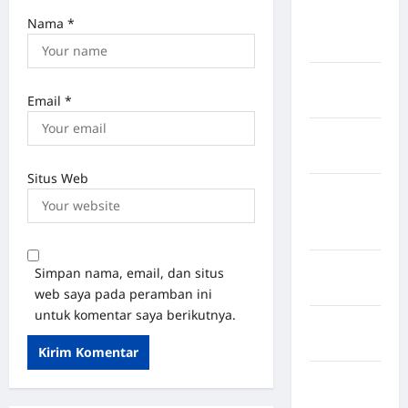
Kabupaten
Nama
*
Pegunungan
Bintang
Kabupaten
Email
*
Pinrang
Kabupaten
Purbalingga
Situs Web
Kabupaten
Rejang
Lebong
Kabupaten
Simpan nama, email, dan situs
Rote Ndao
web saya pada peramban ini
untuk komentar saya berikutnya.
Kabupaten
Sampang
Kabupaten
Sidenreng