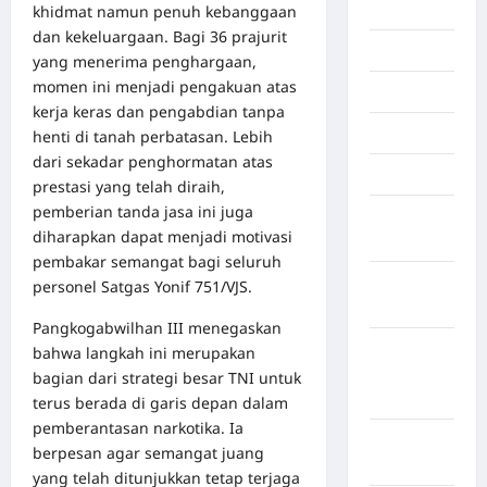
Inspiration
khidmat namun penuh kebanggaan
dan kekeluargaan. Bagi 36 prajurit
Internasional
yang menerima penghargaan,
momen ini menjadi pengakuan atas
Jakarta
kerja keras dan pengabdian tanpa
Jambi
henti di tanah perbatasan. Lebih
dari sekadar penghormatan atas
Jawa Barat
prestasi yang telah diraih,
pemberian tanda jasa ini juga
Jawa
diharapkan dapat menjadi motivasi
Tengah
pembakar semangat bagi seluruh
kabupaten
personel Satgas Yonif 751/VJS.
Banyumas
Pangkogabwilhan III menegaskan
Kabupaten
bahwa langkah ini merupakan
Bengkulu
bagian dari strategi besar TNI untuk
Utara
terus berada di garis depan dalam
pemberantasan narkotika. Ia
Kabupaten
berpesan agar semangat juang
Bireuen
yang telah ditunjukkan tetap terjaga