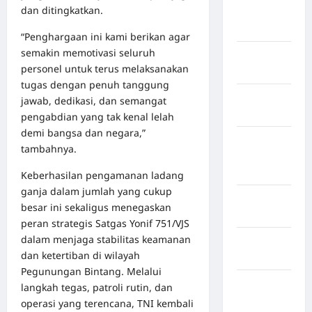
dan ditingkatkan.
Kabupaten
Boalemo
“Penghargaan ini kami berikan agar
semakin memotivasi seluruh
Kabupaten
personel untuk terus melaksanakan
Bogor
tugas dengan penuh tanggung
Kabupaten
jawab, dedikasi, dan semangat
Bulukumba
pengabdian yang tak kenal lelah
demi bangsa dan negara,”
Kabupaten
tambahnya.
Flores
Timur
Keberhasilan pengamanan ladang
ganja dalam jumlah yang cukup
Kabupaten
besar ini sekaligus menegaskan
Garut
peran strategis Satgas Yonif 751/VJS
dalam menjaga stabilitas keamanan
Kabupaten
dan ketertiban di wilayah
Gowa
Pegunungan Bintang. Melalui
Kabupaten
langkah tegas, patroli rutin, dan
Humbang
operasi yang terencana, TNI kembali