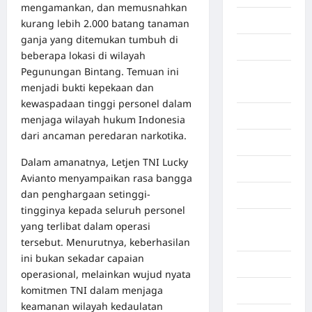
mengamankan, dan memusnahkan
Bekasi
kurang lebih 2.000 batang tanaman
ganja yang ditemukan tumbuh di
Bengkulu
beberapa lokasi di wilayah
Pegunungan Bintang. Temuan ini
Benua
menjadi bukti kepekaan dan
Afrika
kewaspadaan tinggi personel dalam
Berita viral
menjaga wilayah hukum Indonesia
dari ancaman peredaran narkotika.
Binjai
Dalam amanatnya, Letjen TNI Lucky
Blog
Avianto menyampaikan rasa bangga
dan penghargaan setinggi-
Business
tingginya kepada seluruh personel
Buton
yang terlibat dalam operasi
Tengah
tersebut. Menurutnya, keberhasilan
ini bukan sekadar capaian
Cilacap
operasional, melainkan wujud nyata
komitmen TNI dalam menjaga
Decor
keamanan wilayah kedaulatan