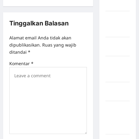
Mukomuko
Kabupaten
Tinggalkan Balasan
Musi
Banyuasin
Alamat email Anda tidak akan
Kabupaten
dipublikasikan.
Ruas yang wajib
Nias
ditandai
*
Kabupaten
Komentar
*
Nias
Selatan
Kabupaten
Nias Utara
kabupaten
Ogan
Komering
Ulu Timur