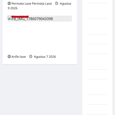
Permata Lase Permata Lase
Agustus
Kalimantan
9 2026
0
Barat
Nasional
Kalimantan
Sampah Menumpuk
Tengah
Sepekan di Lorong Cinta
Karawang
Maju Subulussalam, Warga
Karo
Keluhkan Bau Menyengat
Arifin lase
Agustus 7 2026
0
Kayuagung
Palembang
Kendari
Konawe
Utara
Konoha
Kota Binjai