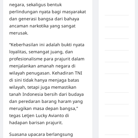
Deli
negara, sekaligus bentuk
Serdang
perlindungan nyata bagi masyarakat
dan generasi bangsa dari bahaya
Dumai
ancaman narkotika yang sangat
merusak.
Economy
“Keberhasilan ini adalah bukti nyata
Gaza
loyalitas, semangat juang, dan
Gorontalo
profesionalisme para prajurit dalam
menjalankan amanah negara di
Graphic
wilayah penugasan. Kehadiran TNI
di sini tidak hanya menjaga batas
Gunung
wilayah, tetapi juga memastikan
Sitoli
tanah Indonesia bersih dari budaya
Gunungsitoli
dan peredaran barang haram yang
merugikan masa depan bangsa,”
Health
tegas Letjen Lucky Avianto di
Hukum dan
hadapan barisan prajurit.
kiminal
Suasana upacara berlangsung