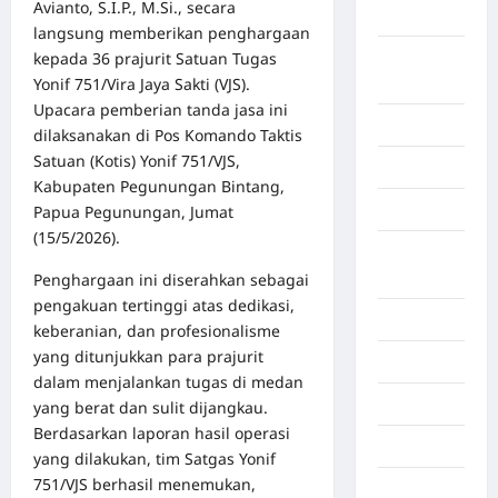
Avianto, S.I.P., M.Si., secara
Aceh Besar
langsung memberikan penghargaan
kepada 36 prajurit Satuan Tugas
Aceh
Yonif 751/Vira Jaya Sakti (VJS).
Timur
Upacara pemberian tanda jasa ini
Aceh Utara
dilaksanakan di Pos Komando Taktis
Satuan (Kotis) Yonif 751/VJS,
Aljazair
Kabupaten Pegunungan Bintang,
Asahan
Papua Pegunungan, Jumat
(15/5/2026).
Banda
Aceh
Penghargaan ini diserahkan sebagai
pengakuan tertinggi atas dedikasi,
Bandung
keberanian, dan profesionalisme
yang ditunjukkan para prajurit
Banten
dalam menjalankan tugas di medan
Barru
yang berat dan sulit dijangkau.
Berdasarkan laporan hasil operasi
Batam
yang dilakukan, tim Satgas Yonif
751/VJS berhasil menemukan,
Beijing