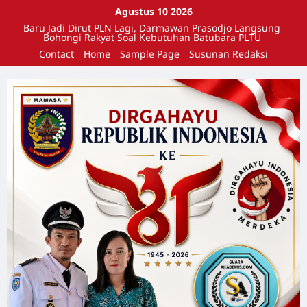
Agustus 10 2026
Baru Jadi Dirut PLN Lagi, Darmawan Prasodjo Langsung
Bohongi Rakyat Soal Kebutuhan Batubara PLTU
Contact
Home
Sample Page
Susunan Redaksi