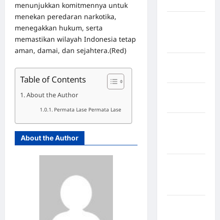
Hasundutan
menunjukkan komitmennya untuk
menekan peredaran narkotika,
Kabupaten
menegakkan hukum, serta
Indragiri
memastikan wilayah Indonesia tetap
Hilir
aman, damai, dan sejahtera.(Red)
Kabupaten
Jayawijaya
Table of Contents
Kabupaten
About the Author
Jembrana
Permata Lase Permata Lase
Kabupaten
Kepulauan
About the Author
Sangihe
Kabupaten
Kotawaringin
Timur
Kabupaten
Kuantan