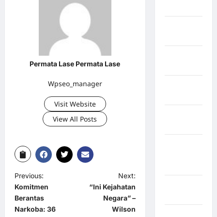
Singingi
Kabupaten
Kuningan
Kabupaten
Permata Lase Permata Lase
Mamasa
Wpseo_manager
Kabupaten
Mamuju
Visit Website
Kabupaten
View All Posts
Maros
Kabupaten
Minahasa
Utara
Previous:
Next:
Kabupaten
Komitmen
“Ini Kejahatan
Morowali
Berantas
Negara” –
Narkoba: 36
Wilson
Kabupaten