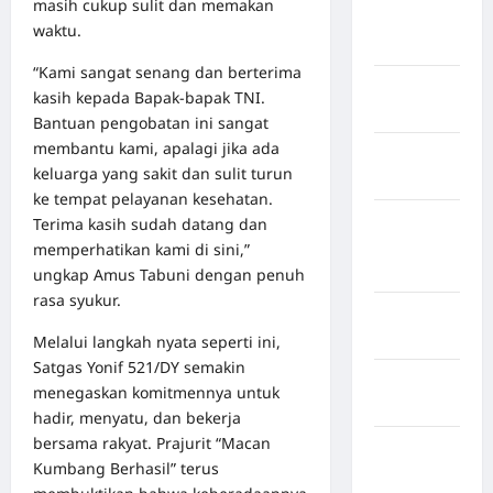
masih cukup sulit dan memakan
Kabupaten
waktu.
Boalemo
“Kami sangat senang dan berterima
Kabupaten
kasih kepada Bapak-bapak TNI.
Bogor
Bantuan pengobatan ini sangat
membantu kami, apalagi jika ada
Kabupaten
keluarga yang sakit dan sulit turun
Bulukumba
ke tempat pelayanan kesehatan.
Kabupaten
Terima kasih sudah datang dan
Flores
memperhatikan kami di sini,”
Timur
ungkap Amus Tabuni dengan penuh
rasa syukur.
Kabupaten
Garut
Melalui langkah nyata seperti ini,
Satgas Yonif 521/DY semakin
Kabupaten
menegaskan komitmennya untuk
Gowa
hadir, menyatu, dan bekerja
bersama rakyat. Prajurit “Macan
Kabupaten
Kumbang Berhasil” terus
Humbang