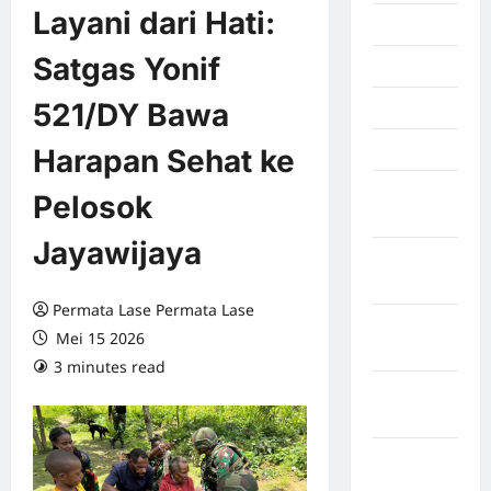
Layani dari Hati:
Juli 2026
Satgas Yonif
Juni 2026
521/DY Bawa
Mei 2026
April 2026
Harapan Sehat ke
Maret
Pelosok
2026
Jayawijaya
Februari
2026
Permata Lase Permata Lase
Januari
Mei 15 2026
2026
3 minutes read
0 comments
Desember
2025
September
2025