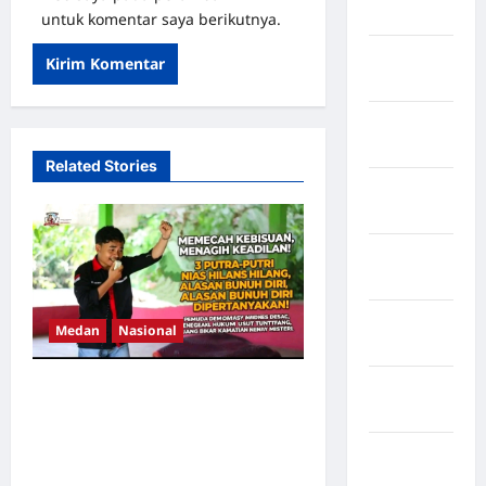
Rappang
untuk komentar saya berikutnya.
Kabupaten
Sidrap
Kabupaten
Sorong
Related Stories
Kabupaten
Sragen
Kabupaten
Tangerang
Kabupaten
Medan
Nasional
Tanggamus
Kabupaten
MEMECAH KEBISUAN,
Wonosobo
MENAGIH KEADILAN: 3
PUTRA-PUTRI NIAS HILANG,
Kabupaten
ALASAN BUNUH DIRI
Yalimo