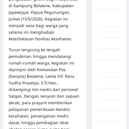
Aceh Besar
di Kampung Bolakme, Kabupaten
Jayawijaya, Papua Pegunungan,
Aceh
Jumat (15/5/2026). Kegiatan ini
Timur
menjadi oase bagi warga yang
selama ini menghadapi
Aceh Utara
keterbatasan fasilitas kesehatan.
Aljazair
Turun langsung ke tengah
Asahan
pemukiman hingga mendatangi
rumah-rumah warga, kegiatan ini
Banda
dipimpin oleh Komandan Pos
Aceh
(Danpos) Bolakme, Letda Inf. Reza
Yudha Prasetya, S.Tr.Han.,
Bandung
didampingi tim medis dan personel
Banten
Satgas. Dengan senyum dan sapaan
akrab, para prajurit memberikan
Barru
pelayanan pemeriksaan kondisi
kesehatan, penanganan medis
Batam
dasar, hingga pembagian obat-
Beijing