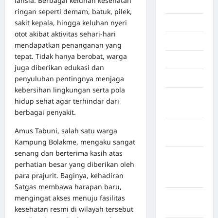
lansia. Berbagai keluhan kesehatan
Inspiration
ringan seperti demam, batuk, pilek,
sakit kepala, hingga keluhan nyeri
Internasional
otot akibat aktivitas sehari-hari
Jakarta
mendapatkan penanganan yang
tepat. Tidak hanya berobat, warga
Jambi
juga diberikan edukasi dan
penyuluhan pentingnya menjaga
Jawa Barat
kebersihan lingkungan serta pola
Jawa
hidup sehat agar terhindar dari
Tengah
berbagai penyakit.
kabupaten
Amus Tabuni, salah satu warga
Banyumas
Kampung Bolakme, mengaku sangat
senang dan berterima kasih atas
Kabupaten
perhatian besar yang diberikan oleh
Bengkulu
para prajurit. Baginya, kehadiran
Utara
Satgas membawa harapan baru,
Kabupaten
mengingat akses menuju fasilitas
Bireuen
kesehatan resmi di wilayah tersebut