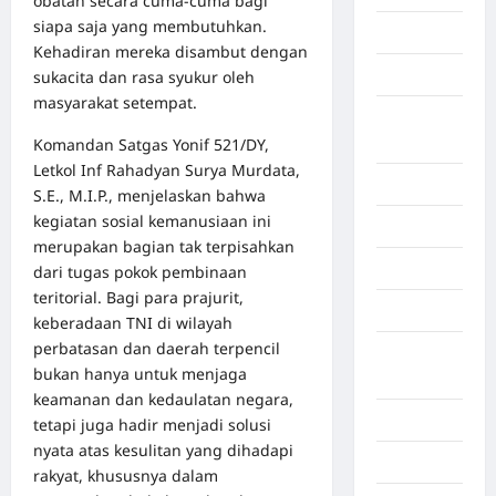
obatan secara cuma-cuma bagi
siapa saja yang membutuhkan.
Bekasi
Kehadiran mereka disambut dengan
Bengkulu
sukacita dan rasa syukur oleh
masyarakat setempat.
Benua
Afrika
Komandan Satgas Yonif 521/DY,
Letkol Inf Rahadyan Surya Murdata,
Berita viral
S.E., M.I.P., menjelaskan bahwa
kegiatan sosial kemanusiaan ini
Binjai
merupakan bagian tak terpisahkan
Blog
dari tugas pokok pembinaan
teritorial. Bagi para prajurit,
Business
keberadaan TNI di wilayah
perbatasan dan daerah terpencil
Buton
bukan hanya untuk menjaga
Tengah
keamanan dan kedaulatan negara,
Cilacap
tetapi juga hadir menjadi solusi
nyata atas kesulitan yang dihadapi
Decor
rakyat, khususnya dalam