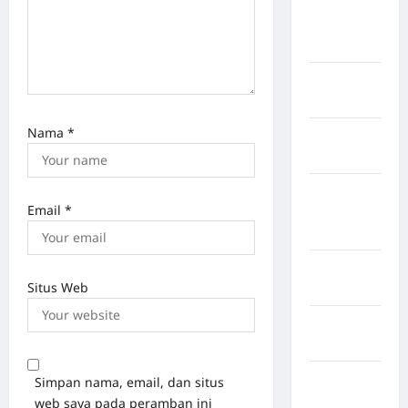
Kabupaten
Pegunungan
Bintang
Kabupaten
Pinrang
Nama
*
Kabupaten
Purbalingga
Kabupaten
Email
*
Rejang
Lebong
Kabupaten
Situs Web
Rote Ndao
Kabupaten
Sampang
Kabupaten
Simpan nama, email, dan situs
Sidenreng
web saya pada peramban ini