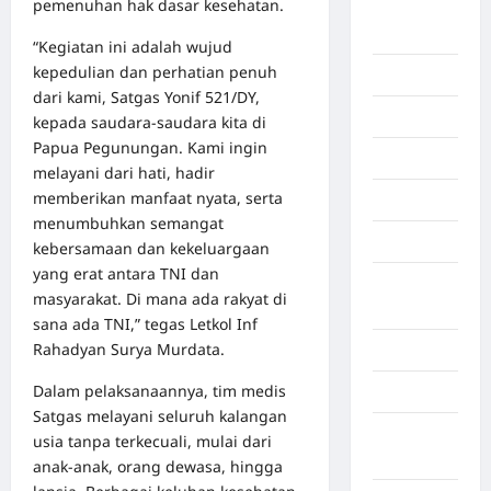
pemenuhan hak dasar kesehatan.
Deli
Serdang
“Kegiatan ini adalah wujud
kepedulian dan perhatian penuh
Dumai
dari kami, Satgas Yonif 521/DY,
Economy
kepada saudara-saudara kita di
Papua Pegunungan. Kami ingin
Gaza
melayani dari hati, hadir
memberikan manfaat nyata, serta
Gorontalo
menumbuhkan semangat
Graphic
kebersamaan dan kekeluargaan
yang erat antara TNI dan
Gunung
masyarakat. Di mana ada rakyat di
Sitoli
sana ada TNI,” tegas Letkol Inf
Rahadyan Surya Murdata.
Gunungsitoli
Dalam pelaksanaannya, tim medis
Health
Satgas melayani seluruh kalangan
Hukum dan
usia tanpa terkecuali, mulai dari
kiminal
anak-anak, orang dewasa, hingga