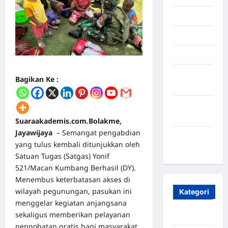
Juli 2025
Mei 2025
April 2025
Oktober
Bagikan Ke :
2023
Maret
2020
Suaraakademis.com.Bolakme,
Jayawijaya
– Semangat pengabdian
Januari
yang tulus kembali ditunjukkan oleh
2020
Satuan Tugas (Satgas) Yonif
521/Macan Kumbang Berhasil (DY).
Menembus keterbatasan akses di
wilayah pegunungan, pasukan ini
Kategori
menggelar kegiatan anjangsana
sekaligus memberikan pelayanan
Aceh
pengobatan gratis bagi masyarakat