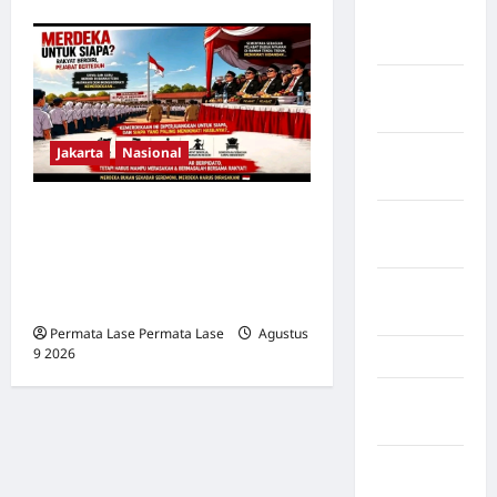
Kota
Mamuju
Kota
Parepare
Jakarta
Nasional
Kota
Tangerang
MERDEKA UNTUK SIAPA?
Kotawaringin
RAKYAT BERDIRI DI TERIK,
Timur
PEJABAT BERTEDUH DI
LABUHAN
TENDA!
BATU
Permata Lase Permata Lase
Agustus
9 2026
0
Lampung
Lampung
Barat
Lampung
Selatan