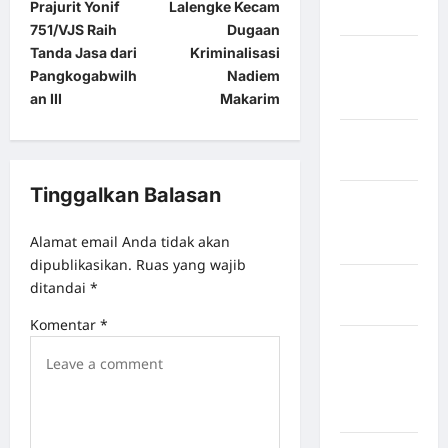
Prajurit Yonif
Lalengke Kecam
Mukomuko
751/VJS Raih
Dugaan
Tanda Jasa dari
Kriminalisasi
Kabupaten
Pangkogabwilh
Nadiem
Musi
an III
Makarim
Banyuasin
Kabupaten
Nias
Tinggalkan Balasan
Kabupaten
Nias
Alamat email Anda tidak akan
Selatan
dipublikasikan.
Ruas yang wajib
Kabupaten
ditandai
*
Nias Utara
Komentar
*
kabupaten
Ogan
Komering
Ulu Timur