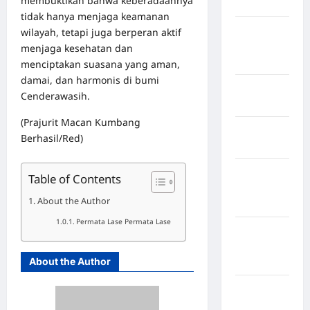
membuktikan bahwa keberadaannya
Hasundutan
tidak hanya menjaga keamanan
Kabupaten
wilayah, tetapi juga berperan aktif
Indragiri
menjaga kesehatan dan
Hilir
menciptakan suasana yang aman,
damai, dan harmonis di bumi
Kabupaten
Cenderawasih.
Jayawijaya
(Prajurit Macan Kumbang
Kabupaten
Berhasil/Red)
Jembrana
Kabupaten
Table of Contents
Kepulauan
About the Author
Sangihe
Permata Lase Permata Lase
Kabupaten
Kotawaringin
About the Author
Timur
Kabupaten
Kuantan