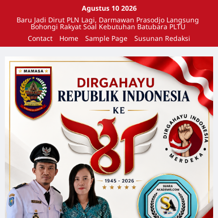
Agustus 10 2026
Baru Jadi Dirut PLN Lagi, Darmawan Prasodjo Langsung
Bohongi Rakyat Soal Kebutuhan Batubara PLTU
Contact
Home
Sample Page
Susunan Redaksi