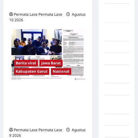
DIPERTANYAKAN!
Kalimantan
Permata Lase Permata Lase
Agustus
Barat
10 2026
0
Kalimantan
Tengah
Karawang
Karo
Berita viral
Jawa Barat
Kayuagung
Kabupaten Garut
Nasional
Palembang
INTIMIDASI MENGERIKAN:
Kendari
50 ORANG KEPUNG
Konawe
RUMAH, ABDUL ROKIB
Utara
DILAPORKAN DAN DIPAKSA
Konoha
KE POLSEK!
Permata Lase Permata Lase
Agustus
Kota Binjai
9 2026
0