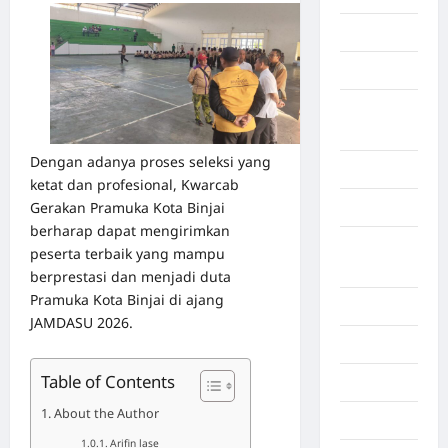
Gorontalo
Graphic
Gunung
Sitoli
Dengan adanya proses seleksi yang
Gunungsitoli
ketat dan profesional, Kwarcab
Gerakan Pramuka Kota Binjai
Health
berharap dapat mengirimkan
Hukum dan
peserta terbaik yang mampu
kiminal
berprestasi dan menjadi duta
Pramuka Kota Binjai di ajang
Inspiration
JAMDASU 2026.
Internasional
Table of Contents
Jakarta
About the Author
Jambi
Arifin lase