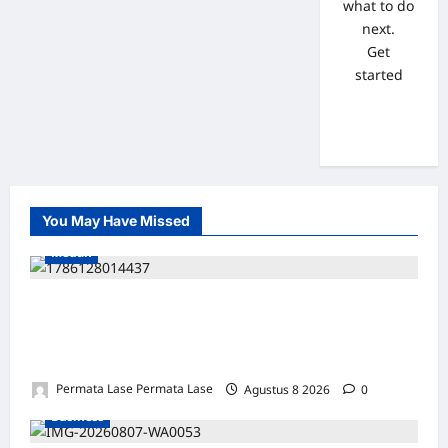
what to do
next.
Get
started
You May Have Missed
Medan
SALAH HITUNG KERUGIAN: PUTUSAN
TIDAK BOLEH DIBANGUN DI ATAS
KESALAHAN!
Permata Lase Permata Lase
Agustus 8 2026
0
Business