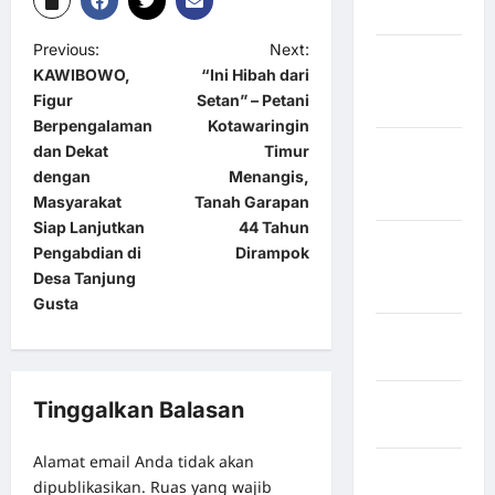
Bulukumba
Previous:
Next:
Kabupaten
KAWIBOWO,
“Ini Hibah dari
Flores
Figur
Setan” – Petani
Timur
Berpengalaman
Kotawaringin
Kabupaten
dan Dekat
Timur
Humbang
dengan
Menangis,
Hasundutan
Masyarakat
Tanah Garapan
Siap Lanjutkan
44 Tahun
Kabupaten
Pengabdian di
Dirampok
Indragiri
Desa Tanjung
Hilir
Gusta
Kabupaten
Jayawijaya
Kabupaten
Tinggalkan Balasan
Jembrana
Alamat email Anda tidak akan
Kabupaten
dipublikasikan.
Ruas yang wajib
Kepulauan