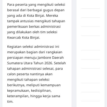
Berita viral
Para peserta yang mengikuti seleksi
berasal dari berbagai gugus depan
Binjai
yang ada di Kota Binjai. Mereka
tampak antusias mengikuti tahapan
Blog
pemeriksaan berkas administrasi
Business
yang dilakukan oleh tim seleksi
Kwarcab Kota Binjai.
Buton
Tengah
Kegiatan seleksi administrasi ini
merupakan bagian dari rangkaian
Cilacap
persiapan menuju Jambore Daerah
Sumatera Utara Tahun 2026. Setelah
Decor
tahapan administrasi selesai, para
Deli
calon peserta nantinya akan
Serdang
mengikuti tahapan seleksi
berikutnya, meliputi kemampuan
Dumai
kepramukaan, kedisiplinan,
keterampilan, hingga kerja sama
Economy
tim.
Gaza