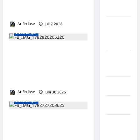
Kabupaten
Jambore Daerah Sumatera
Nias Utara
Utara XI Tahun 2026
kabupaten
Arifin lase
Juli 7 2026
0
Ogan
Kota Binjai
Komering
Ulu Timur
Tim Jatanras Polres Binjai
Kabupaten
Tangkap Dua Terduga
Pegunungan
Curanmor, SatuDilumpuhkan
Bintang
dengan Tindakan Tegas
Kabupaten
Terukur
Pinrang
Arifin lase
Juni 30 2026
0
Kota Binjai
Kabupaten
Purbalingga
Figur Muda dan
Kabupaten
Berpengalaman! Sofyan
Rejang
Syahputra Siregar Layak
Lebong