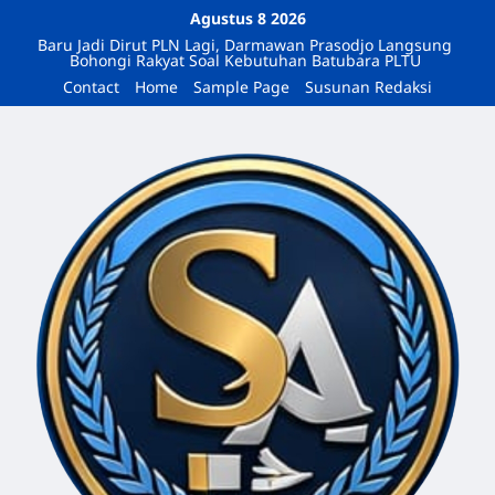
Agustus 8 2026
Baru Jadi Dirut PLN Lagi, Darmawan Prasodjo Langsung
Bohongi Rakyat Soal Kebutuhan Batubara PLTU
Contact
Home
Sample Page
Susunan Redaksi