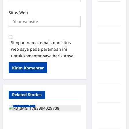
Kabupaten
Situs Web
Minahasa
Utara
Kabupaten
Morowali
Simpan nama, email, dan situs
web saya pada peramban ini
Kabupaten
untuk komentar saya berikutnya.
Mukomuko
Kabupaten
Musi
Banyuasin
Kabupaten
Related Stories
Nias
Kota Binjai
Kabupaten
Nias
Kontingen Pramuka Kota
Selatan
Binjai Resmi Dilepas Menuju