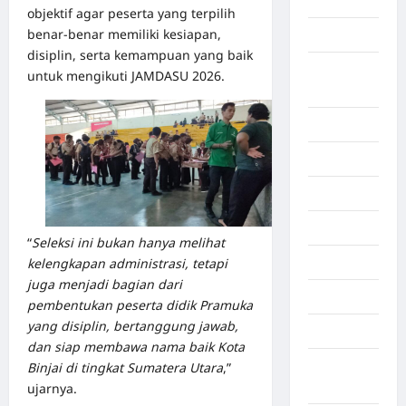
Aljazair
objektif agar peserta yang terpilih
benar-benar memiliki kesiapan,
Asahan
disiplin, serta kemampuan yang baik
Banda
untuk mengikuti JAMDASU 2026.
Aceh
Bandung
Banten
Barru
Batam
“
Seleksi ini bukan hanya melihat
kelengkapan administrasi, tetapi
Beijing
juga menjadi bagian dari
Bekasi
pembentukan peserta didik Pramuka
yang disiplin, bertanggung jawab,
Bengkulu
dan siap membawa nama baik Kota
Benua
Binjai di tingkat Sumatera Utara
,”
Afrika
ujarnya.