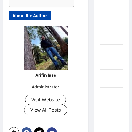
Jawa Barat
Jawa
About the Author
Tengah
kabupaten
Banyumas
Kabupaten
Bengkulu
Utara
Arifin lase
Kabupaten
Bireuen
Administrator
Kabupaten
Visit Website
Boalemo
View All Posts
Kabupaten
Bogor
Kabupaten