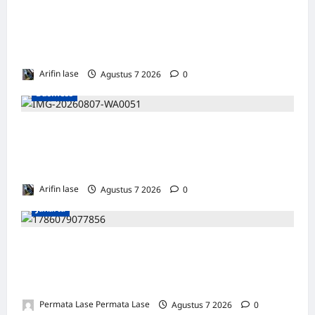
Soal 10 Tiang Listrik di Gresik Tumbang
Hingga Lukai Warga dan Rusak Mobil, GM
PLN UID Jatim Bungkam
Arifin lase
Agustus 7 2026
0
Business
Perayaan HUT ke 14, PP IWO Bagikan Bea
Siswa Untuk 8 Siswa SD Muhammadiyah 16
Jakse
Arifin lase
Agustus 7 2026
0
Jakarta
ISU SURPRES PERGANTIAN KAPOLRI
DINILAI MENYESATKAN: KEWENANGAN
TETAP DI TANGAN PRESIDEN
Permata Lase Permata Lase
Agustus 7 2026
0