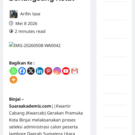
Maret
Arifin lase
2026
Mei 8 2026
Februari
2 minutes read
0 comments
2026
Januari
2026
Bagikan Ke :
Desember
2025
September
2025
Binjai –
Juli 2025
Suaraakademis.com
||Kwartir
Mei 2025
Cabang (Kwarcab) Gerakan Pramuka
Kota Binjai melaksanakan proses
April 2025
seleksi administrasi calon peserta
Jambore Daerah Sumatera Utara
Oktober