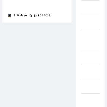
Pimpin Dinas Pendidikan
Kabupaten
Kota Binjai
Rote Ndao
Arifin lase
Juni 29 2026
0
Kabupaten
Sampang
Kabupaten
Sidenreng
Rappang
Kabupaten
Sidrap
Kabupaten
Sorong
Kabupaten
Sragen
Kabupaten
Tangerang