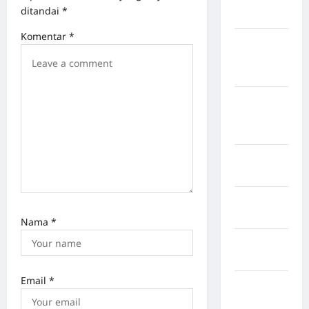
ditandai
*
Sangihe
Komentar
*
Kabupaten
Kotawaringin
Timur
Kabupaten
Kuantan
Singingi
Kabupaten
Kuningan
Kabupaten
Mamasa
Nama
*
Kabupaten
Mamuju
Email
*
Kabupaten
Maros