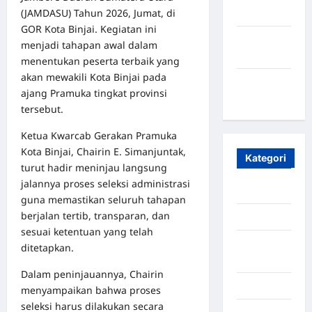
(JAMDASU) Tahun 2026, Jumat, di
2023
GOR Kota Binjai. Kegiatan ini
Maret
menjadi tahapan awal dalam
2020
menentukan peserta terbaik yang
akan mewakili Kota Binjai pada
Januari
ajang Pramuka tingkat provinsi
2020
tersebut.
Ketua Kwarcab Gerakan Pramuka
Kota Binjai, Chairin E. Simanjuntak,
Kategori
turut hadir meninjau langsung
jalannya proses seleksi administrasi
Aceh
guna memastikan seluruh tahapan
berjalan tertib, transparan, dan
Aceh Besar
sesuai ketentuan yang telah
Aceh
ditetapkan.
Timur
Dalam peninjauannya, Chairin
Aceh Utara
menyampaikan bahwa proses
seleksi harus dilakukan secara