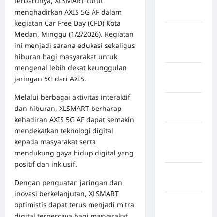
terbarunya, XLSMART turut
Kabupaten
menghadirkan AXIS 5G AF dalam
Maros
kegiatan Car Free Day (CFD) Kota
Kabupaten
Medan, Minggu (1/2/2026). Kegiatan
Minahasa
ini menjadi sarana edukasi sekaligus
Utara
hiburan bagi masyarakat untuk
mengenal lebih dekat keunggulan
Kabupaten
jaringan 5G dari AXIS.
Morowali
Melalui berbagai aktivitas interaktif
Kabupaten
dan hiburan, XLSMART berharap
Mukomuko
kehadiran AXIS 5G AF dapat semakin
mendekatkan teknologi digital
Kabupaten
kepada masyarakat serta
Musi
mendukung gaya hidup digital yang
Banyuasin
positif dan inklusif.
Kabupaten
Dengan penguatan jaringan dan
Nias
inovasi berkelanjutan, XLSMART
Kabupaten
optimistis dapat terus menjadi mitra
Nias
digital terpercaya bagi masyarakat