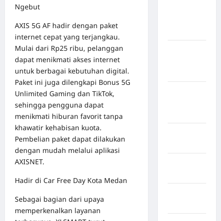
Ngebut
Kabupaten
Kepulauan
AXIS 5G AF hadir dengan paket
Sangihe
internet cepat yang terjangkau.
Mulai dari Rp25 ribu, pelanggan
Kabupaten
dapat menikmati akses internet
Kotawaringin
untuk berbagai kebutuhan digital.
Timur
Paket ini juga dilengkapi Bonus 5G
Kabupaten
Unlimited Gaming dan TikTok,
Kuantan
sehingga pengguna dapat
Singingi
menikmati hiburan favorit tanpa
khawatir kehabisan kuota.
Kabupaten
Pembelian paket dapat dilakukan
Kuningan
dengan mudah melalui aplikasi
AXISNET.
Kabupaten
Mamasa
Hadir di Car Free Day Kota Medan
Kabupaten
Sebagai bagian dari upaya
Mamuju
memperkenalkan layanan