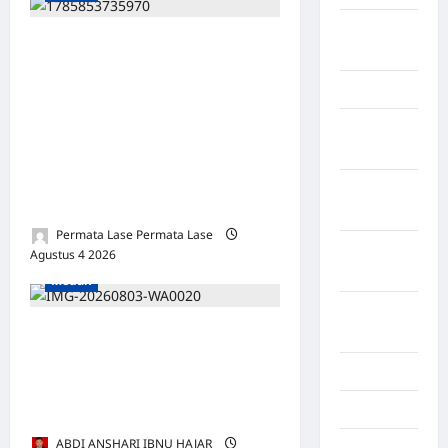
LABUHAN
PAULUS PERINGATAN GULO,
BATU
S.H., M.H. SAH PIMPIN
Lampung
PEMUDA DEMOKRASI
INDONESIA SUMATERA
Lampung
Barat
UTARA: BERLANDASKAN
HUKUM, SIAP MENGABDI
Lampung
UNTUK RAKYAT
Selatan
Permata Lase Permata Lase
Lampung
Agustus 4 2026
0
Tengah
Medan
Lampung
Pentingnya Melaksanakan
Timur
Penelitian dan Pengabdian
Langkat
Kepada Masyarakat untuk
Majalengka
Profesionalisme Dosen
ABDI ANSHARI IBNU HAJAR
Makasar