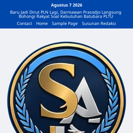
Agustus 7 2026
Baru Jadi Dirut PLN Lagi, Darmawan Prasodjo Langsung
Bohongi Rakyat Soal Kebutuhan Batubara PLTU
Contact
Home
Sample Page
Susunan Redaksi