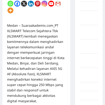
April 2026
Maret
2026
Medan – Suaraakademis.com_PT
Februari
XLSMART Telecom Sejahtera Tbk
2026
(XLSMART) kembali menegaskan
komitmennya dalam menghadirkan
Januari
layanan telekomunikasi andal
2026
dengan memperkuat jaringan
internet berkecepatan tinggi di Kota
Desember
Medan, Binjai, dan Deli Serdang.
2025
Melalui kehadiran layanan AXIS 5G
September
AF (Absolute Fast), XLSMART
2025
menghadirkan koneksi internet
super cepat hingga 250 Mbps yang
Juli 2025
stabil dan responsif untuk
mendukung berbagai aktivitas
Mei 2025
digital masyarakat.
April 2025