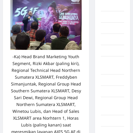
Afrika
Berita viral
Binjai
Blog
Business
-Ka) Head Brand Marketing Youth
Buton
Segment, Rizki Akbar (paling kiri),
Tengah
Regional Technical Head Northern
Sumatera XLSMART, Freddyben
Cilacap
Simanjuntak, Regional Group Head
Southern Sumatera XLSMART, Desy
Decor
Sari Dewi, Regional Group Head
Deli
Northern Sumatera XLSMART,
Serdang
Winetou Lubis, dan Head of Sales
XLSMART area Norhtern 1, Horas
Dumai
Lubis (paling kanan) saat
meresmikan layanan AXIS 5G AF di
Economy