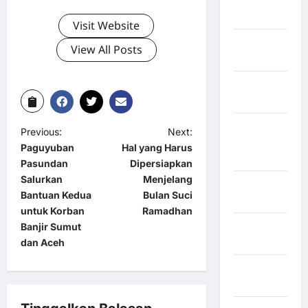
Rejang
Lebong
Visit Website
Kabupaten
View All Posts
Rote Ndao
Kabupaten
Sampang
Kabupaten
Previous:
Next:
Sidenreng
Paguyuban
Hal yang Harus
Rappang
Pasundan
Dipersiapkan
Salurkan
Menjelang
Kabupaten
Bantuan Kedua
Bulan Suci
Sidrap
untuk Korban
Ramadhan
Kabupaten
Banjir Sumut
Sorong
dan Aceh
Kabupaten
Sragen