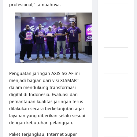
profesional,” tambahnya.
Kabupaten
Bulukumba
Kabupaten
Flores
Timur
Kabupaten
Humbang
Hasundutan
Penguatan jaringan AXIS 5G AF ini
Kabupaten
menjadi bagian dari visi XLSMART
Indragiri
dalam mendukung transformasi
Hilir
digital di Indonesia. Evaluasi dan
pemantauan kualitas jaringan terus
Kabupaten
dilakukan secara berkelanjutan agar
Jayawijaya
layanan yang diberikan selalu sesuai
dengan kebutuhan pelanggan.
Kabupaten
Jembrana
Paket Terjangkau, Internet Super