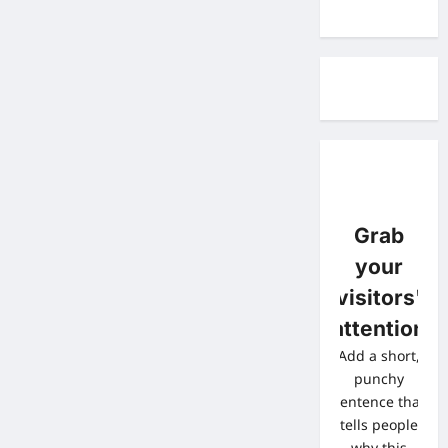
Grab
your
visitors'
attention
Add a short,
punchy
sentence that
tells people
why this