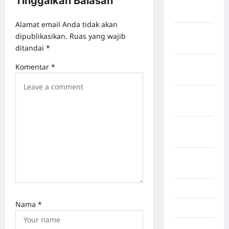
Tinggalkan Balasan
Kabupaten
Tangerang
Alamat email Anda tidak akan
Kabupaten
dipublikasikan.
Ruas yang wajib
Tanggamus
ditandai
*
Kabupaten
Komentar
*
Wonosobo
Kabupaten
Yalimo
Kalimantan
Barat
Kalimantan
Tengah
Karawang
Nama
*
Karo
Kayuagung