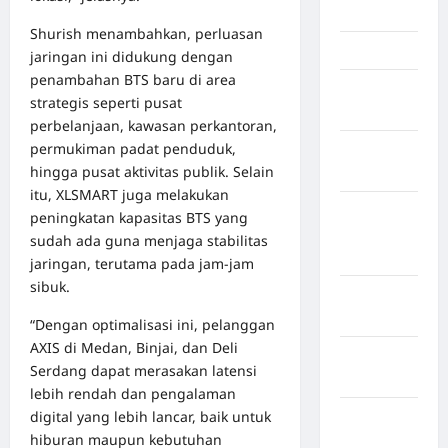
Jambi
Shurish menambahkan, perluasan
Jawa Barat
jaringan ini didukung dengan
penambahan BTS baru di area
Jawa
strategis seperti pusat
Tengah
perbelanjaan, kawasan perkantoran,
permukiman padat penduduk,
kabupaten
hingga pusat aktivitas publik. Selain
Banyumas
itu, XLSMART juga melakukan
Kabupaten
peningkatan kapasitas BTS yang
Bengkulu
sudah ada guna menjaga stabilitas
Utara
jaringan, terutama pada jam-jam
sibuk.
Kabupaten
Bireuen
“Dengan optimalisasi ini, pelanggan
AXIS di Medan, Binjai, dan Deli
Kabupaten
Serdang dapat merasakan latensi
Boalemo
lebih rendah dan pengalaman
digital yang lebih lancar, baik untuk
Kabupaten
hiburan maupun kebutuhan
Bogor