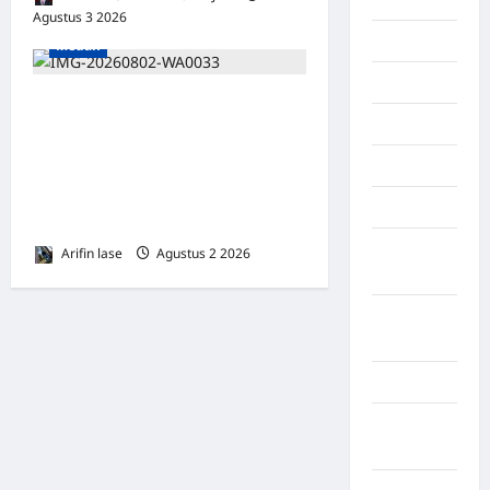
Agustus 3 2026
0
Maluku
Medan
Manado
Musyawarah Luar Biasa
maroko
PABANSU Sumatera Utara
Tetapkan Abdul Rahman, SE
Martapura
sebagai Ketua DPP Secara
Medan
Aklamasi
Muara
Arifin lase
Agustus 2 2026
0
Enim
Musi
Banyuasin
Nasional
Negara
Afrika