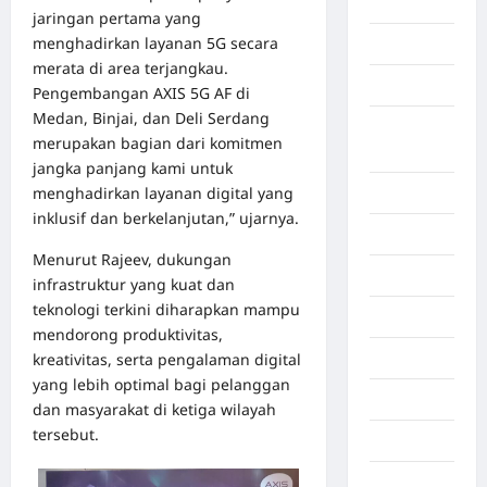
Aceh Utara
jaringan pertama yang
menghadirkan layanan 5G secara
Aljazair
merata di area terjangkau.
Asahan
Pengembangan AXIS 5G AF di
Medan, Binjai, dan Deli Serdang
Banda
merupakan bagian dari komitmen
Aceh
jangka panjang kami untuk
menghadirkan layanan digital yang
Bandung
inklusif dan berkelanjutan,” ujarnya.
Banten
Menurut Rajeev, dukungan
Barru
infrastruktur yang kuat dan
teknologi terkini diharapkan mampu
Batam
mendorong produktivitas,
kreativitas, serta pengalaman digital
Beijing
yang lebih optimal bagi pelanggan
Bekasi
dan masyarakat di ketiga wilayah
tersebut.
Bengkulu
Benua