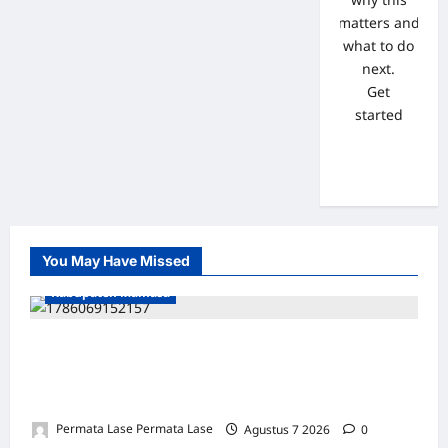
matters and
what to do
next.
Get
started
You May Have Missed
Kabupaten Mamasa
Rp 8,87 MILIAR CAIR PENUH: DESA
KARIANGO LAMA TERTINGGAL — DITANYA
RINCIAN, KADES MINTA SABAR!
Permata Lase Permata Lase
Agustus 7 2026
0