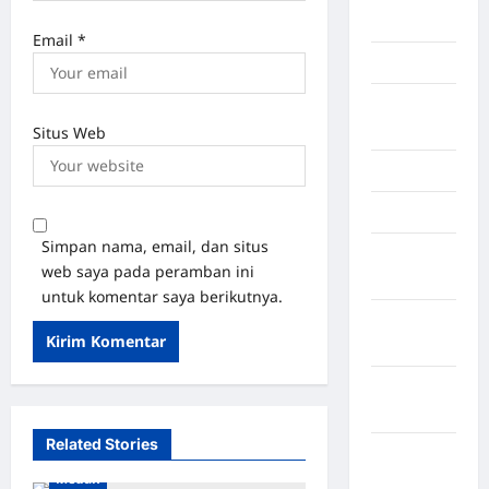
Palembang
Email
*
Kendari
Konawe
Utara
Situs Web
Konoha
Kota Binjai
Simpan nama, email, dan situs
Kota
web saya pada peramban ini
Mamuju
untuk komentar saya berikutnya.
Kota
Parepare
Kota
Tangerang
Related Stories
Kotawaringin
Medan
Timur