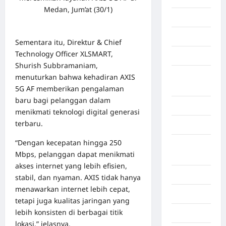
Medan, Jum’at (30/1)
Gaza
Gorontalo
Sementara itu, Direktur & Chief
Technology Officer XLSMART,
Graphic
Shurish Subbramaniam,
Gunung
menuturkan bahwa kehadiran AXIS
Sitoli
5G AF memberikan pengalaman
baru bagi pelanggan dalam
Gunungsitoli
menikmati teknologi digital generasi
terbaru.
Health
“Dengan kecepatan hingga 250
Hukum dan
Mbps, pelanggan dapat menikmati
kiminal
akses internet yang lebih efisien,
Inspiration
stabil, dan nyaman. AXIS tidak hanya
menawarkan internet lebih cepat,
Internasional
tetapi juga kualitas jaringan yang
lebih konsisten di berbagai titik
Jakarta
lokasi,” jelasnya.