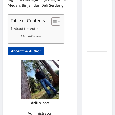
Selatan
Medan, Binjai, dan Deli Serdang
Kabupaten
Nias Utara
Table of Contents
About the Author
kabupaten
Ogan
Arifin lase
Komering
Ulu Timur
About the Author
Kabupaten
Pegunungan
Bintang
Kabupaten
Pinrang
Kabupaten
Purbalingga
Arifin lase
Kabupaten
Administrator