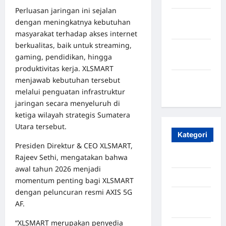
Perluasan jaringan ini sejalan
Oktober
dengan meningkatnya kebutuhan
2023
masyarakat terhadap akses internet
berkualitas, baik untuk streaming,
Maret
gaming, pendidikan, hingga
2020
produktivitas kerja. XLSMART
menjawab kebutuhan tersebut
Januari
melalui penguatan infrastruktur
2020
jaringan secara menyeluruh di
ketiga wilayah strategis Sumatera
Utara tersebut.
Kategori
Presiden Direktur & CEO XLSMART,
Rajeev Sethi, mengatakan bahwa
Aceh
awal tahun 2026 menjadi
Aceh Besar
momentum penting bagi XLSMART
dengan peluncuran resmi AXIS 5G
Aceh
AF.
Timur
“XLSMART merupakan penyedia