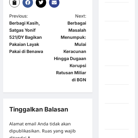
Kabupaten
Pinrang
Previous:
Next:
Berbagi Kasih,
Berbagai
Kabupaten
Satgas Yonif
Masalah
Purbalingga
521/DY Bagikan
Menumpuk:
Pakaian Layak
Mulai
Kabupaten
Pakai di Benawa
Keracunan
Rejang
Hingga Dugaan
Lebong
Korupsi
Kabupaten
Ratusan Miliar
Rote Ndao
di BGN
Kabupaten
Sampang
Tinggalkan Balasan
Kabupaten
Sidenreng
Alamat email Anda tidak akan
Rappang
dipublikasikan.
Ruas yang wajib
Kabupaten
ditandai
*