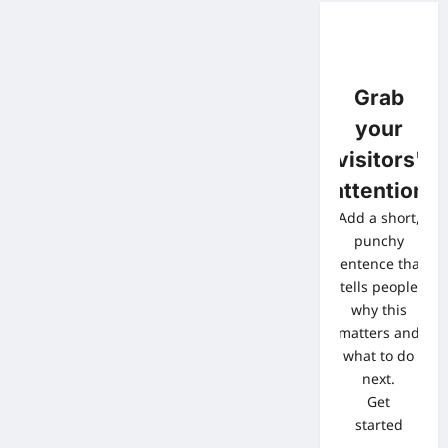
Grab
your
visitors'
attention
Add a short,
punchy
sentence that
tells people
why this
matters and
what to do
next.
Get
started