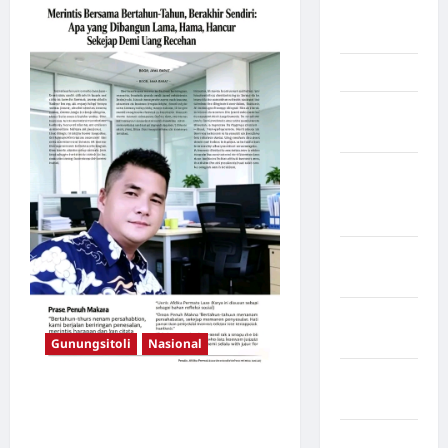
Musi
Banyuasin
Nasional
Negara
Afrika
Negara
Amerika
Serikat
Negara
arab
Negara
Austria
Gunungsitoli
Nasional
Negara
Merintis Bersama Bertahun-
Belanda
Tahun, Berakhir Sendiri: Apa
Negara