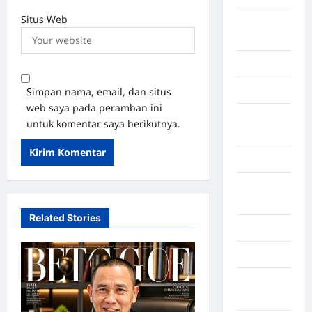
Situs Web
Kalimantan
Tengah
Karawang
Karo
Simpan nama, email, dan situs
web saya pada peramban ini
Kayuagung
untuk komentar saya berikutnya.
Palembang
Kendari
Konawe
Utara
Related Stories
Konoha
Kota Binjai
Kota
Mamuju