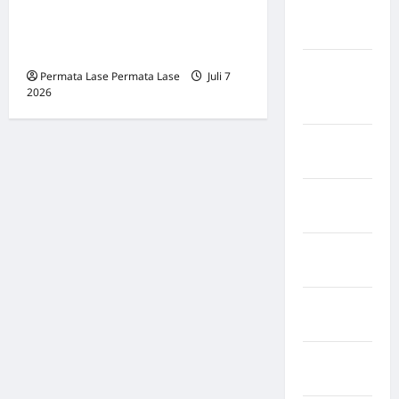
yang Dibangun Lama,
Federasi
Hancur Sekejap Demi Uang
Swiss
Recehan
Negara
Permata Lase Permata Lase
Juli 7
Guinea-
2026
0
Bissau
Negara
inggris
Negara
Iran
Negara
Israel
Negara
Italia
Negara
jepang