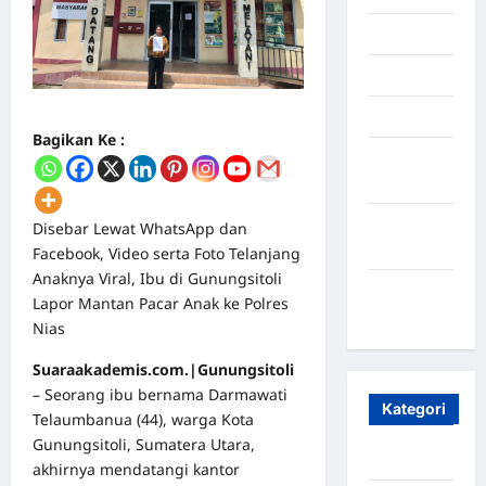
Juli 2025
Mei 2025
April 2025
Bagikan Ke :
Oktober
2023
Maret
Disebar Lewat WhatsApp dan
2020
Facebook, Video serta Foto Telanjang
Anaknya Viral, Ibu di Gunungsitoli
Januari
Lapor Mantan Pacar Anak ke Polres
2020
Nias
Suaraakademis.com.|Gunungsitoli
– Seorang ibu bernama Darmawati
Kategori
Telaumbanua (44), warga Kota
Gunungsitoli, Sumatera Utara,
Aceh
akhirnya mendatangi kantor