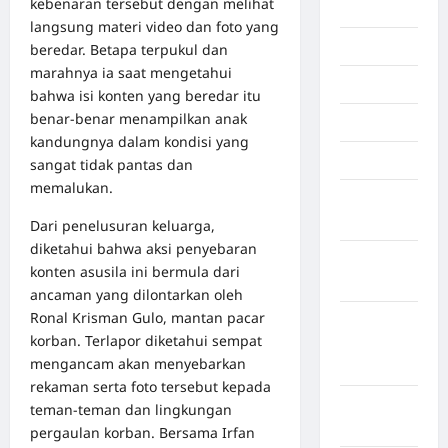
kebenaran tersebut dengan melihat
Inspiration
langsung materi video dan foto yang
Internasional
beredar. Betapa terpukul dan
marahnya ia saat mengetahui
Jakarta
bahwa isi konten yang beredar itu
benar-benar menampilkan anak
Jambi
kandungnya dalam kondisi yang
Jawa Barat
sangat tidak pantas dan
memalukan.
Jawa
Tengah
Dari penelusuran keluarga,
diketahui bahwa aksi penyebaran
kabupaten
konten asusila ini bermula dari
Banyumas
ancaman yang dilontarkan oleh
Ronal Krisman Gulo, mantan pacar
Kabupaten
korban. Terlapor diketahui sempat
Bengkulu
mengancam akan menyebarkan
Utara
rekaman serta foto tersebut kepada
Kabupaten
teman-teman dan lingkungan
Bireuen
pergaulan korban. Bersama Irfan