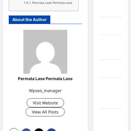
Permata Lase Permata Lase
Musi
Banyuasin
About the Author
Kabupaten
Nias
Kabupaten
Nias
Selatan
Kabupaten
Nias Utara
Permata Lase Permata Lase
kabupaten
Ogan
Wpseo_manager
Komering
Visit Website
Ulu Timur
View All Posts
Kabupaten
Pegunungan
Bintang