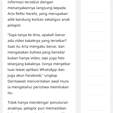
informasi tersebut dengan
Deli
menanyakannya langsung kepada
Serdang
Arta Refisi Harefa, yang merupakan
Dumai
adik kandung korban sekaligus anak
pelapor.
Economy
“Saya tanya ke Arta, apakah benar
Gaza
ada video kakaknya yang tersebar?
Saat itu Arta mengaku benar, dan
Gorontalo
mengatakan bahwa yang beredar
Graphic
bukan hanya video, tapi juga foto
telanjang kakaknya. Isinya menyebar
Gunung
luas lewat aplikasi WhatsApp dan
Sitoli
juga akun Facebook,” ungkap
Gunungsitoli
Darmawati menceritakan awal mula
ia mengetahui peristiwa memilukan
Health
itu.
Hukum dan
Tidak hanya mendengar penuturan
kiminal
anaknya, pelapor pun memastikan