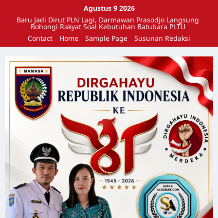
Agustus 9 2026
Baru Jadi Dirut PLN Lagi, Darmawan Prasodjo Langsung
Bohongi Rakyat Soal Kebutuhan Batubara PLTU
Contact
Home
Sample Page
Susunan Redaksi