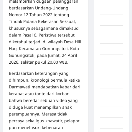
melampirkan dugaan pelanggaran
berdasarkan Undang-Undang
Bekasi
Nomor 12 Tahun 2022 tentang
Bengkulu
Tindak Pidana Kekerasan Seksual,
khususnya sebagaimana dimaksud
Benua
dalam Pasal 6. Peristiwa tersebut
Afrika
diketahui terjadi di wilayah Desa Hili
Hao, Kecamatan Gunungsitoli, Kota
Berita viral
Gunungsitoli, pada Jumat, 24 April
Binjai
2026, sekitar pukul 20.00 WIB.
Blog
Berdasarkan keterangan yang
dihimpun, kronologi bermula ketika
Business
Darmawati mendapatkan kabar dari
kerabat atau tante dari korban
Buton
bahwa beredar sebuah video yang
Tengah
diduga kuat menampilkan anak
Cilacap
perempuannya. Merasa tidak
percaya sekaligus khawatir, pelapor
Decor
pun menelusuri kebenaran