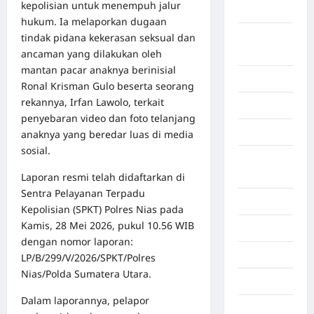
kepolisian untuk menempuh jalur
Aceh Besar
hukum. Ia melaporkan dugaan
Aceh
tindak pidana kekerasan seksual dan
Timur
ancaman yang dilakukan oleh
mantan pacar anaknya berinisial
Aceh Utara
Ronal Krisman Gulo beserta seorang
rekannya, Irfan Lawolo, terkait
Aljazair
penyebaran video dan foto telanjang
Asahan
anaknya yang beredar luas di media
sosial.
Banda
Aceh
Laporan resmi telah didaftarkan di
Sentra Pelayanan Terpadu
Bandung
Kepolisian (SPKT) Polres Nias pada
Kamis, 28 Mei 2026, pukul 10.56 WIB
Banten
dengan nomor laporan:
Barru
LP/B/299/V/2026/SPKT/Polres
Nias/Polda Sumatera Utara.
Batam
Dalam laporannya, pelapor
Beijing