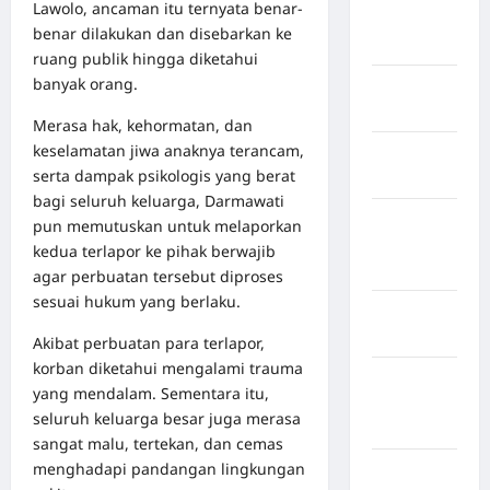
Lawolo, ancaman itu ternyata benar-
Kabupaten
benar dilakukan dan disebarkan ke
Boalemo
ruang publik hingga diketahui
banyak orang.
Kabupaten
Bogor
Merasa hak, kehormatan, dan
keselamatan jiwa anaknya terancam,
Kabupaten
serta dampak psikologis yang berat
Bulukumba
bagi seluruh keluarga, Darmawati
Kabupaten
pun memutuskan untuk melaporkan
Flores
kedua terlapor ke pihak berwajib
Timur
agar perbuatan tersebut diproses
sesuai hukum yang berlaku.
Kabupaten
Gowa
Akibat perbuatan para terlapor,
korban diketahui mengalami trauma
Kabupaten
yang mendalam. Sementara itu,
Humbang
seluruh keluarga besar juga merasa
Hasundutan
sangat malu, tertekan, dan cemas
menghadapi pandangan lingkungan
Kabupaten