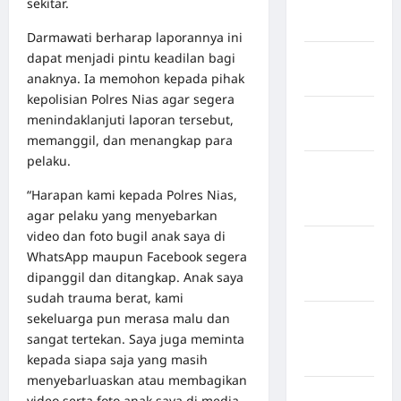
sekitar.
Indragiri
Hilir
Darmawati berharap laporannya ini
dapat menjadi pintu keadilan bagi
Kabupaten
anaknya. Ia memohon kepada pihak
Jayawijaya
kepolisian Polres Nias agar segera
Kabupaten
menindaklanjuti laporan tersebut,
Jembrana
memanggil, dan menangkap para
pelaku.
Kabupaten
Kepulauan
“Harapan kami kepada Polres Nias,
Sangihe
agar pelaku yang menyebarkan
video dan foto bugil anak saya di
Kabupaten
WhatsApp maupun Facebook segera
Kotawaringin
dipanggil dan ditangkap. Anak saya
Timur
sudah trauma berat, kami
sekeluarga pun merasa malu dan
Kabupaten
sangat tertekan. Saya juga meminta
Kuantan
kepada siapa saja yang masih
Singingi
menyebarluaskan atau membagikan
Kabupaten
video serta foto anak saya di media