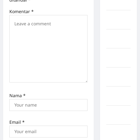
Sidrap
Komentar
*
Kabupaten
Sorong
Kabupaten
Sragen
Kabupaten
Tangerang
Kabupaten
Tanggamus
Kabupaten
Nama
*
Wonosobo
Kabupaten
Yalimo
Email
*
Kalimantan
Barat