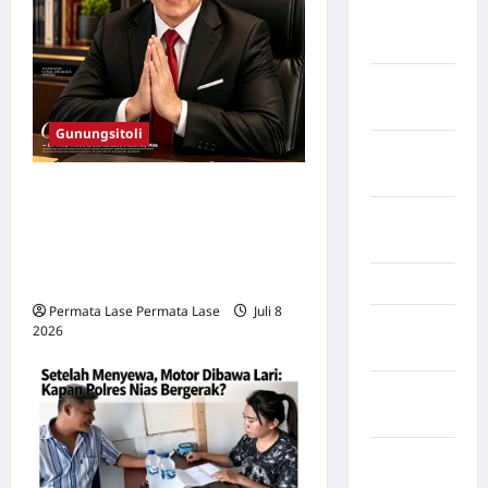
Kota
Parepare
Kota
Tangerang
Gunungsitoli
Kotawaringin
Timur
Pemimpin Merangkul,
LABUHAN
Berjejar Luas: Dr. Yaredi
BATU
Waruwu Kunci Masa Depan
Cerah Universitas Nias
Lampung
Permata Lase Permata Lase
Juli 8
Lampung
2026
0
Barat
Lampung
Selatan
Lampung
Tengah