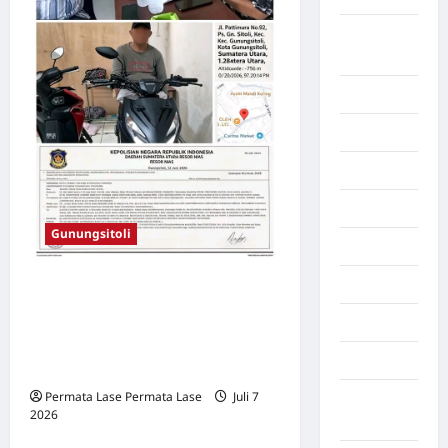
Lampung
Timur
Langkat
Majalengka
Makasar
Maluku
Gunungsitoli
Manado
maroko
Setelah Menyewa, Motor
Dibawa Lari: Kapan Polres
Martapura
Nias Bergerak Tangkap
Medan
Pelaku?
Permata Lase Permata Lase
Juli 7
Muara
2026
0
Enim