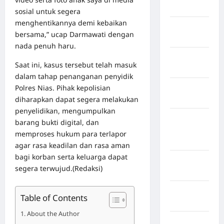
Kuningan
sosial untuk segera
menghentikannya demi kebaikan
Kabupaten
bersama,” ucap Darmawati dengan
Mamasa
nada penuh haru.
Kabupaten
Saat ini, kasus tersebut telah masuk
Mamuju
dalam tahap penanganan penyidik
Polres Nias. Pihak kepolisian
Kabupaten
diharapkan dapat segera melakukan
Maros
penyelidikan, mengumpulkan
Kabupaten
barang bukti digital, dan
Minahasa
memproses hukum para terlapor
Utara
agar rasa keadilan dan rasa aman
bagi korban serta keluarga dapat
Kabupaten
segera terwujud.(Redaksi)
Morowali
Kabupaten
Table of Contents
Mukomuko
About the Author
Kabupaten