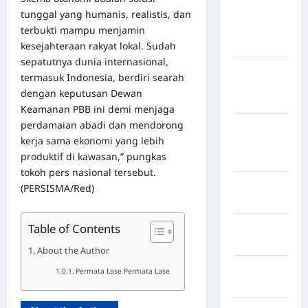
Kabupaten
tunggal yang humanis, realistis, dan
Kepulauan
terbukti mampu menjamin
Sangihe
kesejahteraan rakyat lokal. Sudah
sepatutnya dunia internasional,
Kabupaten
termasuk Indonesia, berdiri searah
Kotawaringin
dengan keputusan Dewan
Timur
Keamanan PBB ini demi menjaga
perdamaian abadi dan mendorong
Kabupaten
kerja sama ekonomi yang lebih
Kuantan
produktif di kawasan,” pungkas
Singingi
tokoh pers nasional tersebut.
Kabupaten
(PERSISMA/Red)
Kuningan
Table of Contents
Kabupaten
Mamasa
About the Author
Kabupaten
Permata Lase Permata Lase
Mamuju