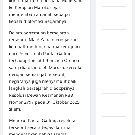
kunjungan kerja perdana Nialé Kaba
Aceh Utara
ke Kerajaan Maroko sejak
Aljazair
mengemban amanah sebagai
kepala diplomasi negaranya.
Asahan
Dalam pertemuan bersejarah
Banda
tersebut, Nialé Kaba menegaskan
Aceh
kembali komitmen tanpa keraguan
dari Pemerintah Pantai Gading
Bandung
terhadap Inisiatif Rencana Otonomi
Banten
yang diajukan oleh Maroko. Senada
dengan semangat tersebut,
Barru
negaranya juga menyambut baik
langkah bersejarah diadopsinya
Batam
Resolusi Dewan Keamanan PBB
Beijing
Nomor 2797 pada 31 Oktober 2025
silam.
Bekasi
Menurut Pantai Gading, resolusi
Bengkulu
tersebut secara tegas dan kuat
Benua
mengesahkan bahwa skema