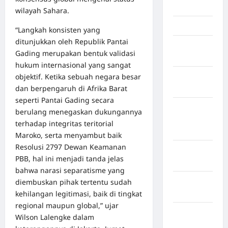
Jambi
wilayah Sahara.
Jawa Barat
“Langkah konsisten yang
ditunjukkan oleh Republik Pantai
Jawa
Gading merupakan bentuk validasi
Tengah
hukum internasional yang sangat
objektif. Ketika sebuah negara besar
kabupaten
dan berpengaruh di Afrika Barat
Banyumas
seperti Pantai Gading secara
Kabupaten
berulang menegaskan dukungannya
Bengkulu
terhadap integritas teritorial
Utara
Maroko, serta menyambut baik
Resolusi 2797 Dewan Keamanan
Kabupaten
PBB, hal ini menjadi tanda jelas
Bireuen
bahwa narasi separatisme yang
Kabupaten
diembuskan pihak tertentu sudah
Boalemo
kehilangan legitimasi, baik di tingkat
regional maupun global,” ujar
Kabupaten
Wilson Lalengke dalam
Bogor