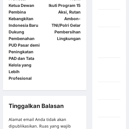
Selatan
Ketua Dewan
Ikuti Program 15
Pembina
Aksi, Rutan
Kabupaten
Kebangkitan
Ambon-
Nias Utara
Indonesia Baru
TNI/Polri Gelar
Dukung
Pembersihan
kabupaten
Pembenahan
Lingkungan
Ogan
PUD Pasar demi
Komering
Peningkatan
Ulu Timur
PAD dan Tata
Kabupaten
Kelola yang
Pegunungan
Lebih
Bintang
Profesional
Kabupaten
Pinrang
Kabupaten
Tinggalkan Balasan
Purbalingga
Alamat email Anda tidak akan
Kabupaten
dipublikasikan.
Ruas yang wajib