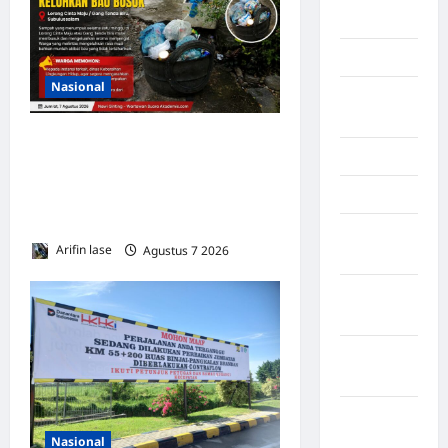
Palembang
Kendari
Nasional
Konawe
Utara
Sampah Menumpuk
Konoha
Sepekan di Lorong Cinta
Maju Subulussalam, Warga
Kota Binjai
Keluhkan Bau Menyengat
Kota
Arifin lase
Agustus 7 2026
0
Mamuju
Kota
Parepare
Kota
Tangerang
Kotawaringin
Timur
Nasional