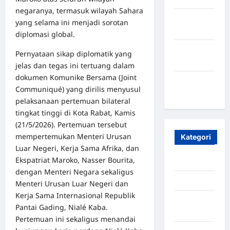
negaranya, termasuk wilayah Sahara
Oktober
yang selama ini menjadi sorotan
2023
diplomasi global.
Maret
Pernyataan sikap diplomatik yang
2020
jelas dan tegas ini tertuang dalam
dokumen Komunike Bersama (Joint
Januari
Communiqué) yang dirilis menyusul
2020
pelaksanaan pertemuan bilateral
tingkat tinggi di Kota Rabat, Kamis
(21/5/2026). Pertemuan tersebut
mempertemukan Menteri Urusan
Kategori
Luar Negeri, Kerja Sama Afrika, dan
Ekspatriat Maroko, Nasser Bourita,
Aceh
dengan Menteri Negara sekaligus
Aceh Besar
Menteri Urusan Luar Negeri dan
Kerja Sama Internasional Republik
Aceh
Pantai Gading, Nialé Kaba.
Timur
Pertemuan ini sekaligus menandai