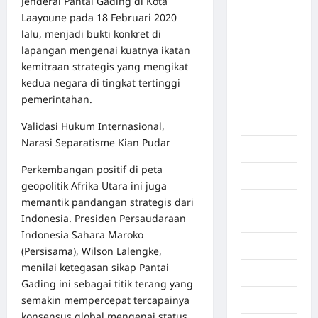
Jenderal Pantai Gading di Kota
Laayoune pada 18 Februari 2020
Gaza
lalu, menjadi bukti konkret di
lapangan mengenai kuatnya ikatan
Gorontalo
kemitraan strategis yang mengikat
Graphic
kedua negara di tingkat tertinggi
pemerintahan.
Gunung
Sitoli
Validasi Hukum Internasional,
Narasi Separatisme Kian Pudar
Gunungsitoli
Perkembangan positif di peta
Health
geopolitik Afrika Utara ini juga
memantik pandangan strategis dari
Hukum dan
Indonesia. Presiden Persaudaraan
kiminal
Indonesia Sahara Maroko
Inspiration
(Persisama), Wilson Lalengke,
menilai ketegasan sikap Pantai
Internasional
Gading ini sebagai titik terang yang
semakin mempercepat tercapainya
Jakarta
konsensus global mengenai status