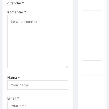
Rejang
ditandai
*
Lebong
Komentar
*
Kabupaten
Rote Ndao
Kabupaten
Sampang
Kabupaten
Sidenreng
Rappang
Kabupaten
Sidrap
Nama
*
Kabupaten
Sorong
Kabupaten
Email
*
Sragen