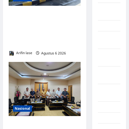
LABUHAN
Lakukan Pemeliharaan Oprit
BATU
Jembatan Batang Serangan,
Lampung
Hutama Karya Uji Coba
Lampung
Contraflow di KM 55 Tol
Barat
Binjai–Langsa
Arifin lase
Agustus 6 2026
0
Lampung
Selatan
Lampung
Tengah
Lampung
Timur
Langkat
Nasional
Majalengka
DPRD Provinsi Gorontalo
Makasar