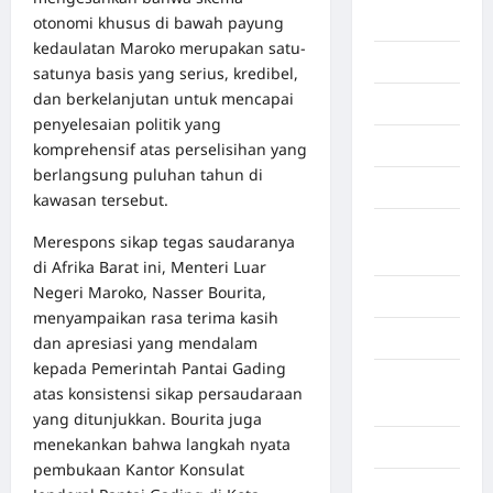
Afrika
otonomi khusus di bawah payung
kedaulatan Maroko merupakan satu-
Berita viral
satunya basis yang serius, kredibel,
dan berkelanjutan untuk mencapai
Binjai
penyelesaian politik yang
Blog
komprehensif atas perselisihan yang
berlangsung puluhan tahun di
Business
kawasan tersebut.
Buton
Merespons sikap tegas saudaranya
Tengah
di Afrika Barat ini, Menteri Luar
Negeri Maroko, Nasser Bourita,
Cilacap
menyampaikan rasa terima kasih
Decor
dan apresiasi yang mendalam
kepada Pemerintah Pantai Gading
Deli
atas konsistensi sikap persaudaraan
Serdang
yang ditunjukkan. Bourita juga
menekankan bahwa langkah nyata
Dumai
pembukaan Kantor Konsulat
Economy