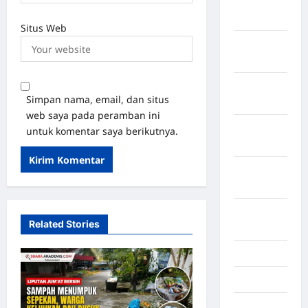
Kabupaten
Tangerang
Situs Web
Kabupaten
Tanggamus
Kabupaten
Simpan nama, email, dan situs
Wonosobo
web saya pada peramban ini
Kabupaten
untuk komentar saya berikutnya.
Yalimo
Kalimantan
Barat
Kalimantan
Related Stories
Tengah
Karawang
Karo
Kayuagung