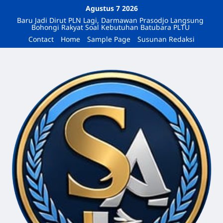
Agustus 7 2026
Baru Jadi Dirut PLN Lagi, Darmawan Prasodjo Langsung
Bohongi Rakyat Soal Kebutuhan Batubara PLTU
Contact
Home
Sample Page
Susunan Redaksi