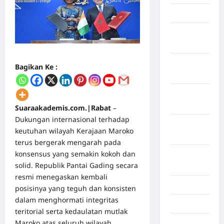
April 2026
Maret
2026
Februari
Bagikan Ke :
2026
Januari
2026
Suaraakademis.com.|Rabat
–
Dukungan internasional terhadap
Desember
keutuhan wilayah Kerajaan Maroko
2025
terus bergerak mengarah pada
konsensus yang semakin kokoh dan
September
solid. Republik Pantai Gading secara
2025
resmi menegaskan kembali
Juli 2025
posisinya yang teguh dan konsisten
dalam menghormati integritas
Mei 2025
teritorial serta kedaulatan mutlak
Maroko atas seluruh wilayah
April 2025