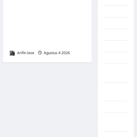
Dukung Percepatan
Universal Coverage
Maluku
Jamsostek, BPJS
Manado
Ketenagakerjaan Usulkan
maroko
Strategi Capai 285.000 Ribu
Pekerja Terlindungi
Martapura
Arifin lase
Agustus 4 2026
0
Medan
Muara
Enim
Musi
Banyuasin
Nasional
Negara
Afrika