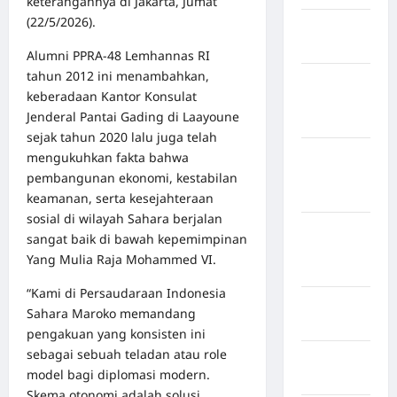
keterangannya di Jakarta, Jumat
(22/5/2026).
Kabupaten
Bulukumba
Alumni PPRA-48 Lemhannas RI
tahun 2012 ini menambahkan,
Kabupaten
keberadaan Kantor Konsulat
Flores
Jenderal Pantai Gading di Laayoune
Timur
sejak tahun 2020 lalu juga telah
Kabupaten
mengukuhkan fakta bahwa
Humbang
pembangunan ekonomi, kestabilan
Hasundutan
keamanan, serta kesejahteraan
sosial di wilayah Sahara berjalan
Kabupaten
sangat baik di bawah kepemimpinan
Indragiri
Yang Mulia Raja Mohammed VI.
Hilir
“Kami di Persaudaraan Indonesia
Kabupaten
Sahara Maroko memandang
Jayawijaya
pengakuan yang konsisten ini
sebagai sebuah teladan atau role
Kabupaten
model bagi diplomasi modern.
Jembrana
Skema otonomi adalah solusi