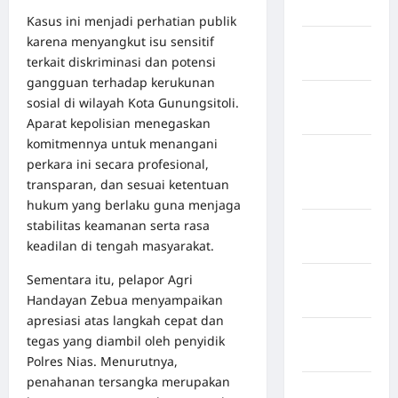
Jawa Barat
Kasus ini menjadi perhatian publik
karena menyangkut isu sensitif
Jawa
terkait diskriminasi dan potensi
Tengah
gangguan terhadap kerukunan
kabupaten
sosial di wilayah Kota Gunungsitoli.
Banyumas
Aparat kepolisian menegaskan
komitmennya untuk menangani
Kabupaten
perkara ini secara profesional,
Bengkulu
transparan, dan sesuai ketentuan
Utara
hukum yang berlaku guna menjaga
stabilitas keamanan serta rasa
Kabupaten
keadilan di tengah masyarakat.
Bireuen
Sementara itu, pelapor Agri
Kabupaten
Handayan Zebua menyampaikan
Boalemo
apresiasi atas langkah cepat dan
Kabupaten
tegas yang diambil oleh penyidik
Bogor
Polres Nias. Menurutnya,
penahanan tersangka merupakan
Kabupaten