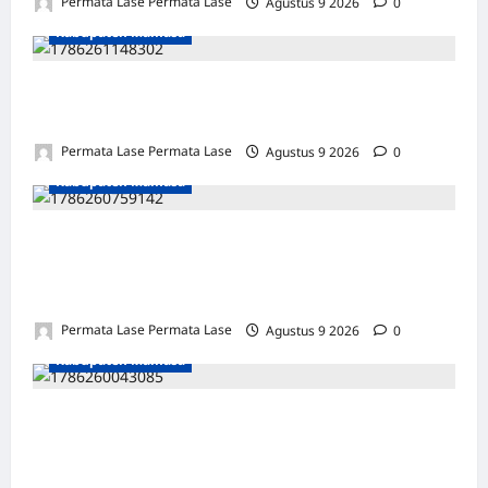
Permata Lase Permata Lase
Agustus 9 2026
0
Kabupaten Mamasa
STATUS TERTINGGAL, DANA MELIMPAH:
KADES TAORA DIAM SERIBU BAHASA!
Permata Lase Permata Lase
Agustus 9 2026
0
Kabupaten Mamasa
STATUS TERTINGGAL, DANA MELIMPAH:
SAAT DITANYA, KADES RANTELEMO DIAM
SERIBU BAHASA!
Permata Lase Permata Lase
Agustus 9 2026
0
Kabupaten Mamasa
DITANYA LEWAT WA, KADES BUNGKAM: Rp
2,44 MILIAR “MENDESAK” OROBUA
SELATAN TAK JELAS!