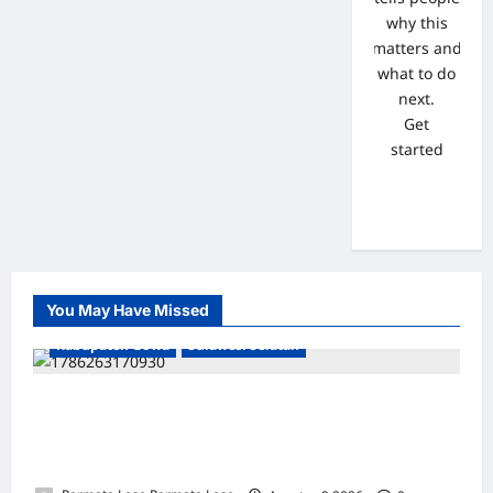
why this
matters and
what to do
next.
Get
started
You May Have Missed
Kabupaten Gowa
Sulawesi Selatan
LAHAN KANJILO: PERUSAKAN &
PEMALSUAN MENUMPUK, POLRESTA
GOWA BELUM BUKA BUKTI!