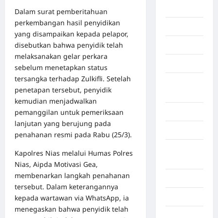
Berita viral
Dalam surat pemberitahuan
perkembangan hasil penyidikan
Binjai
yang disampaikan kepada pelapor,
disebutkan bahwa penyidik telah
Blog
melaksanakan gelar perkara
Business
sebelum menetapkan status
tersangka terhadap Zulkifli. Setelah
Buton
penetapan tersebut, penyidik
Tengah
kemudian menjadwalkan
pemanggilan untuk pemeriksaan
Cilacap
lanjutan yang berujung pada
Decor
penahanan resmi pada Rabu (25/3).
Deli
Kapolres Nias melalui Humas Polres
Serdang
Nias, Aipda Motivasi Gea,
membenarkan langkah penahanan
Dumai
tersebut. Dalam keterangannya
Economy
kepada wartawan via WhatsApp, ia
menegaskan bahwa penyidik telah
Gaza