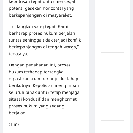
keputusan tepat untuk mencegah
Bulukumba
potensi gesekan horizontal yang
berkepanjangan di masyarakat.
Kabupaten
Flores
“Ini langkah yang tepat. Kami
Timur
berharap proses hukum berjalan
tuntas sehingga tidak terjadi konflik
Kabupaten
berkepanjangan di tengah warga,”
Gowa
tegasnya.
Kabupaten
Dengan penahanan ini, proses
Humbang
hukum terhadap tersangka
Hasundutan
dipastikan akan berlanjut ke tahap
Kabupaten
berikutnya. Kepolisian mengimbau
Indragiri
seluruh pihak untuk tetap menjaga
Hilir
situasi kondusif dan menghormati
proses hukum yang sedang
Kabupaten
berjalan.
Jayawijaya
(Tim)
Kabupaten
Jembrana