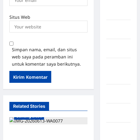
Rejang
Lebong
Situs Web
Kabupaten
Rote Ndao
Kabupaten
Simpan nama, email, dan situs
Sampang
web saya pada peramban ini
untuk komentar saya berikutnya.
Kabupaten
Sidenreng
Rappang
Kabupaten
Sidrap
Related Stories
Kabupaten
Gunung Sitoli
Sorong
Kabupaten
Kontroversi Kasus Aset
Sragen