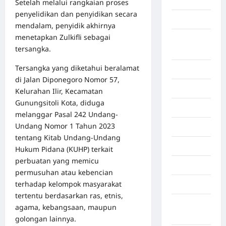
Aljazair
Setelah melalui rangkaian proses
penyelidikan dan penyidikan secara
Asahan
mendalam, penyidik akhirnya
menetapkan Zulkifli sebagai
Banda
tersangka.
Aceh
Tersangka yang diketahui beralamat
Bandung
di Jalan Diponegoro Nomor 57,
Banten
Kelurahan Ilir, Kecamatan
Gunungsitoli Kota, diduga
Barru
melanggar Pasal 242 Undang-
Undang Nomor 1 Tahun 2023
Batam
tentang Kitab Undang-Undang
Beijing
Hukum Pidana (KUHP) terkait
perbuatan yang memicu
Bekasi
permusuhan atau kebencian
terhadap kelompok masyarakat
Bengkulu
tertentu berdasarkan ras, etnis,
Benua
agama, kebangsaan, maupun
Afrika
golongan lainnya.