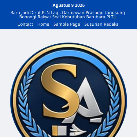
Agustus 9 2026
Baru Jadi Dirut PLN Lagi, Darmawan Prasodjo Langsung
Bohongi Rakyat Soal Kebutuhan Batubara PLTU
Contact
Home
Sample Page
Susunan Redaksi