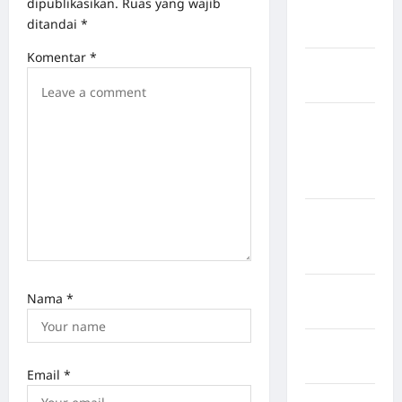
dipublikasikan.
Ruas yang wajib
Nias
ditandai
*
Selatan
Komentar
*
Kabupaten
Nias Utara
kabupaten
Ogan
Komering
Ulu Timur
Kabupaten
Pegunungan
Bintang
Kabupaten
Nama
*
Pinrang
Kabupaten
Purbalingga
Email
*
Kabupaten