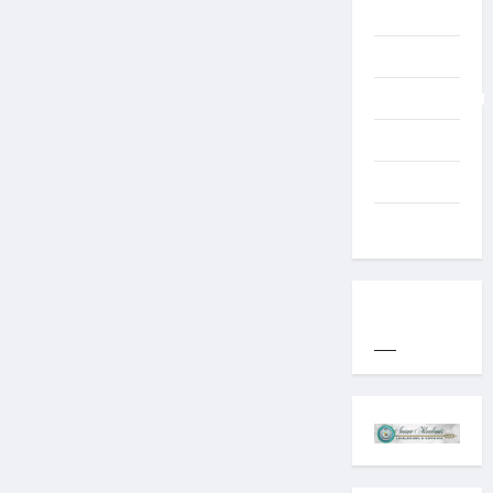
TNI AD
Typography
Uncategorized
Western
World
YOGYAKARTA