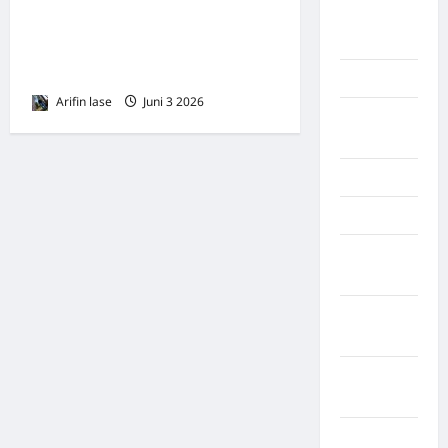
Kayuagung
Jauh dari Harapan: Kasus
Palembang
Menggantung, Kepercayaan
Publik Terancam
Kendari
Arifin lase
Juni 3 2026
0
Konawe
Utara
Konoha
Kota Binjai
Kota
Mamuju
Kota
Parepare
Kota
Tangerang
Kotawaringin