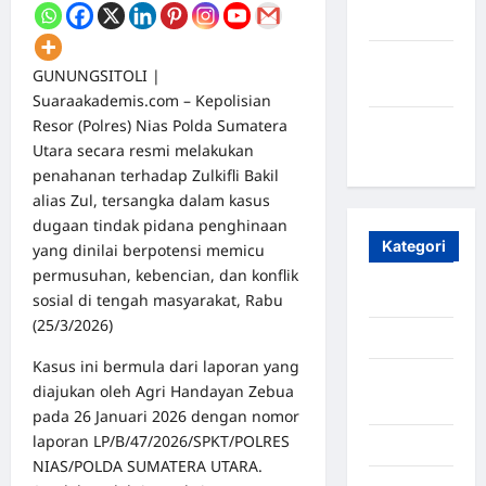
2023
Maret
GUNUNGSITOLI |
2020
Suaraakademis.com – Kepolisian
Resor (Polres) Nias Polda Sumatera
Januari
Utara secara resmi melakukan
2020
penahanan terhadap Zulkifli Bakil
alias Zul, tersangka dalam kasus
dugaan tindak pidana penghinaan
Kategori
yang dinilai berpotensi memicu
permusuhan, kebencian, dan konflik
Aceh
sosial di tengah masyarakat, Rabu
(25/3/2026)
Aceh Besar
Kasus ini bermula dari laporan yang
Aceh
diajukan oleh Agri Handayan Zebua
Timur
pada 26 Januari 2026 dengan nomor
laporan LP/B/47/2026/SPKT/POLRES
Aceh Utara
NIAS/POLDA SUMATERA UTARA.