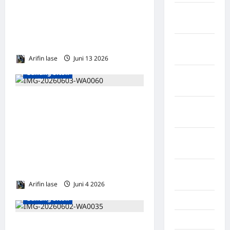
Desa di Nias: Pelapor
Kabupaten
Adukan Penghentian
Tangerang
Penyelidikan ke Kompolnas,
Kini Jadi Terlapor
Kabupaten
Tanggamus
Arifin lase
Juni 13 2026
0
Gunung Sitoli
Kabupaten
Wonosobo
Dua Pejabat PUTR
Kabupaten
Gunungsitoli Beda
Yalimo
Pengakuan soal Alat Berat di
Kalimantan
Galian Ilegal, GMPL: “Ini
Barat
Bukan Kekeliruan, Tapi Bukti
Kalimantan
Dugaan Kejahatan”
Tengah
Arifin lase
Juni 4 2026
0
Gunung Sitoli
Karawang
Karo
Kinerja Kapolres Nias Dinilai