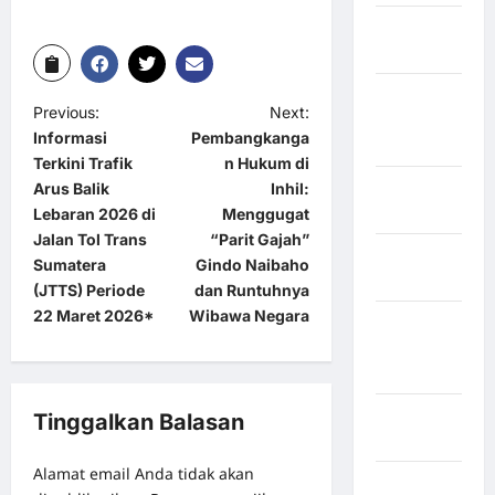
Kabupaten
Maros
Kabupaten
Previous:
Next:
Minahasa
Informasi
Pembangkanga
Utara
Terkini Trafik
n Hukum di
Kabupaten
Arus Balik
Inhil:
Morowali
Lebaran 2026 di
Menggugat
Jalan Tol Trans
“Parit Gajah”
Kabupaten
Sumatera
Gindo Naibaho
Mukomuko
(JTTS) Periode
dan Runtuhnya
22 Maret 2026*
Wibawa Negara
Kabupaten
Musi
Banyuasin
Kabupaten
Tinggalkan Balasan
Nias
Alamat email Anda tidak akan
Kabupaten