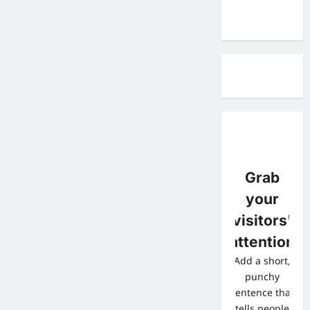
Grab
your
visitors'
attention
Add a short,
punchy
sentence that
tells people