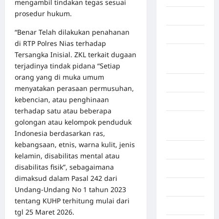
mengambil tindakan tegas sesuai
prosedur hukum.
Gorontalo
“Benar Telah dilakukan penahanan
Graphic
di RTP Polres Nias terhadap
Gunung
Tersangka Inisial. ZKL terkait dugaan
Sitoli
terjadinya tindak pidana “Setiap
orang yang di muka umum
Gunungsitoli
menyatakan perasaan permusuhan,
kebencian, atau penghinaan
Health
terhadap satu atau beberapa
Hukum dan
golongan atau kelompok penduduk
kiminal
Indonesia berdasarkan ras,
kebangsaan, etnis, warna kulit, jenis
Inspiration
kelamin, disabilitas mental atau
disabilitas fisik”, sebagaimana
Internasional
dimaksud dalam Pasal 242 dari
Jakarta
Undang-Undang No 1 tahun 2023
tentang KUHP terhitung mulai dari
Jambi
tgl 25 Maret 2026.