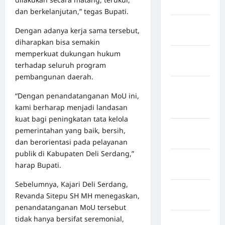
Jawa Barat
dan berkelanjutan,” tegas Bupati.
Jawa
Dengan adanya kerja sama tersebut,
Tengah
diharapkan bisa semakin
memperkuat dukungan hukum
kabupaten
terhadap seluruh program
Banyumas
pembangunan daerah.
Kabupaten
“Dengan penandatanganan MoU ini,
Bengkulu
kami berharap menjadi landasan
Utara
kuat bagi peningkatan tata kelola
Kabupaten
pemerintahan yang baik, bersih,
Bireuen
dan berorientasi pada pelayanan
publik di Kabupaten Deli Serdang,”
Kabupaten
harap Bupati.
Boalemo
Sebelumnya, Kajari Deli Serdang,
Kabupaten
Revanda Sitepu SH MH menegaskan,
Bogor
penandatanganan MoU tersebut
tidak hanya bersifat seremonial,
Kabupaten