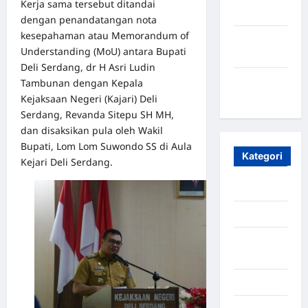
Kerja sama tersebut ditandai
2023
dengan penandatangan nota
kesepahaman atau Memorandum of
Maret
Understanding (MoU) antara Bupati
2020
Deli Serdang, dr H Asri Ludin
Januari
Tambunan dengan Kepala
2020
Kejaksaan Negeri (Kajari) Deli
Serdang, Revanda Sitepu SH MH,
dan disaksikan pula oleh Wakil
Bupati, Lom Lom Suwondo SS di Aula
Kategori
Kejari Deli Serdang.
Aceh
Aceh Besar
Aceh
Timur
Aceh Utara