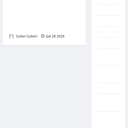
Purba Menggelar Ujuk Rasa,
Manado
Desak Audit Dana Desa
Rp1,8 Miliar dan Usut
maroko
Dugaan Penyimpangan
Martapura
Suheri Suheri
Juli 28 2026
0
Medan
Muara
Enim
Musi
Banyuasin
Nasional
Negara
Afrika
Negara
Amerika