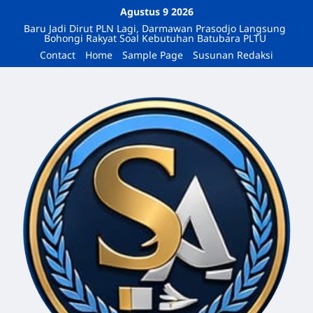
Agustus 9 2026
Baru Jadi Dirut PLN Lagi, Darmawan Prasodjo Langsung
Bohongi Rakyat Soal Kebutuhan Batubara PLTU
Contact
Home
Sample Page
Susunan Redaksi