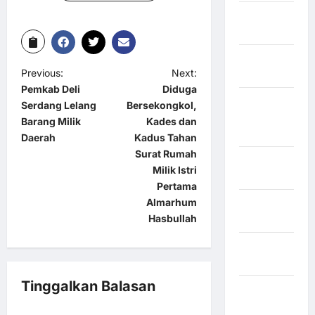
Kabupaten
Rote Ndao
Kabupaten
Previous:
Next:
Sampang
Pemkab Deli
Diduga
Kabupaten
Serdang Lelang
Bersekongkol,
Sidenreng
Barang Milik
Kades dan
Rappang
Daerah
Kadus Tahan
Surat Rumah
Kabupaten
Milik Istri
Sidrap
Pertama
Almarhum
Kabupaten
Hasbullah
Sorong
Kabupaten
Sragen
Tinggalkan Balasan
Kabupaten
Tangerang