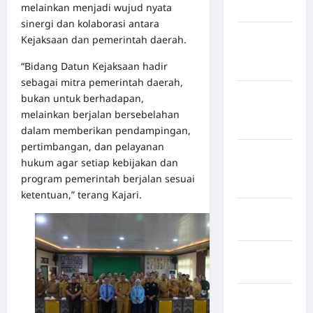
melainkan menjadi wujud nyata
Bulukumba
sinergi dan kolaborasi antara
Kabupaten
Kejaksaan dan pemerintah daerah.
Flores
“Bidang Datun Kejaksaan hadir
Timur
sebagai mitra pemerintah daerah,
Kabupaten
bukan untuk berhadapan,
Humbang
melainkan berjalan bersebelahan
Hasundutan
dalam memberikan pendampingan,
pertimbangan, dan pelayanan
Kabupaten
hukum agar setiap kebijakan dan
Indragiri
program pemerintah berjalan sesuai
Hilir
ketentuan,” terang Kajari.
Kabupaten
Jayawijaya
Kabupaten
Jembrana
Kabupaten
Kepulauan