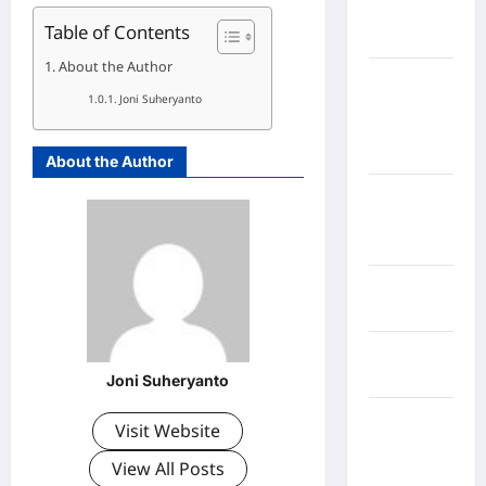
Kabupaten
Table of Contents
Nias Utara
About the Author
kabupaten
Joni Suheryanto
Ogan
Komering
Ulu Timur
About the Author
Kabupaten
Pegunungan
Bintang
Kabupaten
Pinrang
Kabupaten
Purbalingga
Joni Suheryanto
Kabupaten
Visit Website
Rejang
View All Posts
Lebong