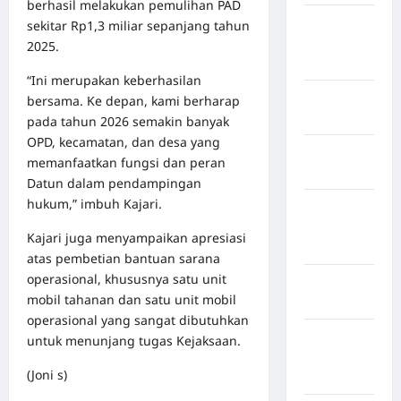
berhasil melakukan pemulihan PAD
Kabupaten
sekitar Rp1,3 miliar sepanjang tahun
Minahasa
2025.
Utara
“Ini merupakan keberhasilan
Kabupaten
bersama. Ke depan, kami berharap
Morowali
pada tahun 2026 semakin banyak
OPD, kecamatan, dan desa yang
Kabupaten
memanfaatkan fungsi dan peran
Mukomuko
Datun dalam pendampingan
hukum,” imbuh Kajari.
Kabupaten
Musi
Kajari juga menyampaikan apresiasi
Banyuasin
atas pembetian bantuan sarana
operasional, khususnya satu unit
Kabupaten
mobil tahanan dan satu unit mobil
Nias
operasional yang sangat dibutuhkan
Kabupaten
untuk menunjang tugas Kejaksaan.
Nias
(Joni s)
Selatan