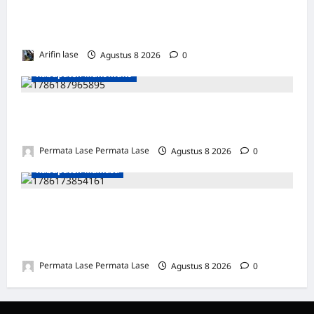
REHABILITASI JEMBATAN LUMUT, DORONG
PENGUATAN KONEKTIVITAS DI ACEH
Arifin lase
Agustus 8 2026
0
Kabupaten Mukomuko
MOTOR DIKUBUR PELEPAH SAWIT: WARGA
& POLISI UNGKAP DALAM 24 JAM!
Permata Lase Permata Lase
Agustus 8 2026
0
Kabupaten Mamasa
SEJARAH BARU: OROBUA SELATAN PUNYA
KELOMPOK PERIKANAN, SIAP
KEMBANGKAN POTENSI DESA!
Permata Lase Permata Lase
Agustus 8 2026
0