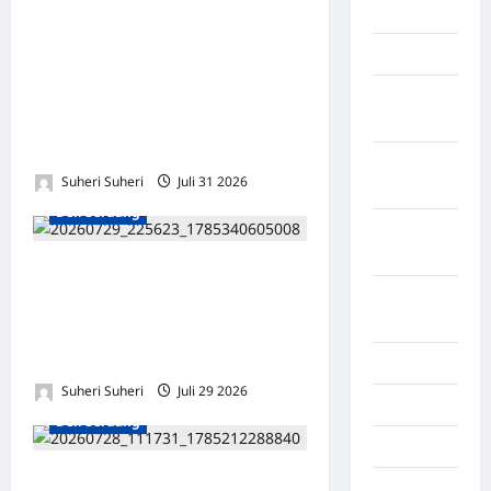
Dukung Ekonomi Desa, DPC
BATU
ABPEDNAS Deli Serdang
Lampung
Tinjau Lokasi UMKM di
Percut Sei Tuan dan Angkat
Lampung
Koordinator Pengembangan
Barat
Usaha
Lampung
Suheri Suheri
Juli 31 2026
0
Selatan
Deli Serdang
Lampung
Tengah
IGI Sumatera Utara dan LBH
Lampung
Amanat Nasional Teken
Timur
MoU, Perkuat Perlindungan
Hukum bagi Guru
Langkat
Suheri Suheri
Juli 29 2026
0
Majalengka
Deli Serdang
Makasar
Ratusan Warga Tanjung
Maluku