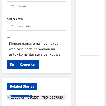
Kendari
Konawe
Situs Web
Utara
Konoha
Kota Binjai
Simpan nama, email, dan situs
Kota
web saya pada peramban ini
Mamuju
untuk komentar saya berikutnya.
Kota
Parepare
Kota
Tangerang
Related Stories
Kotawaringin
Deli Serdang
Timur
LABUHAN