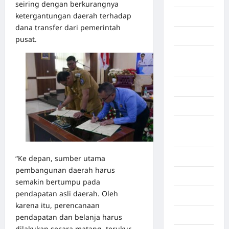
seiring dengan berkurangnya
ketergantungan daerah terhadap
Gorontalo
dana transfer dari pemerintah
Graphic
pusat.
Gunung
Sitoli
Gunungsitoli
Health
Hukum dan
kiminal
Inspiration
“Ke depan, sumber utama
pembangunan daerah harus
Internasional
semakin bertumpu pada
pendapatan asli daerah. Oleh
Jakarta
karena itu, perencanaan
Jambi
pendapatan dan belanja harus
dilakukan secara matang, terukur,