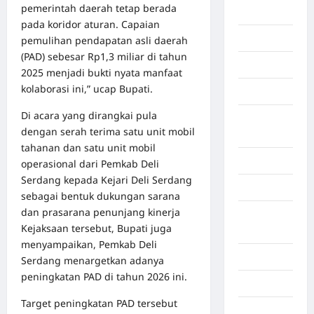
pemerintah daerah tetap berada
Berita viral
pada koridor aturan. Capaian
Binjai
pemulihan pendapatan asli daerah
(PAD) sebesar Rp1,3 miliar di tahun
Blog
2025 menjadi bukti nyata manfaat
kolaborasi ini,” ucap Bupati.
Business
Di acara yang dirangkai pula
Buton
dengan serah terima satu unit mobil
Tengah
tahanan dan satu unit mobil
Cilacap
operasional dari Pemkab Deli
Serdang kepada Kejari Deli Serdang
Decor
sebagai bentuk dukungan sarana
dan prasarana penunjang kinerja
Deli
Kejaksaan tersebut, Bupati juga
Serdang
menyampaikan, Pemkab Deli
Dumai
Serdang menargetkan adanya
peningkatan PAD di tahun 2026 ini.
Economy
Target peningkatan PAD tersebut
Gaza