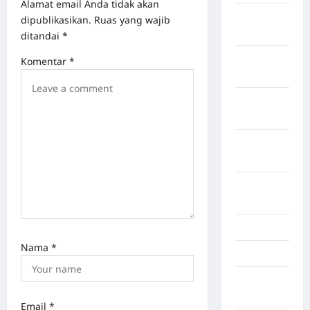
Alamat email Anda tidak akan
Kabupaten
dipublikasikan.
Ruas yang wajib
Tanggamus
ditandai
*
Kabupaten
Komentar
*
Wonosobo
Kabupaten
Yalimo
Kalimantan
Barat
Kalimantan
Tengah
Karawang
Nama
*
Karo
Kayuagung
Palembang
Email
*