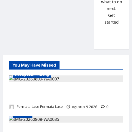
what to do
next.
Get
started
You May Have Missed
Kabupaten Pinrang
Mafia Busuk Institusi Hukum di Pinrang
Bersekongkol Kriminalisasi Andi Edi Sandy
Permata Lase Permata Lase
Agustus 9 2026
0
Business
WAKIL PRESIDEN RI TINJAU PROSES