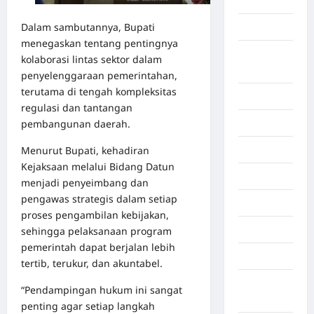
Aljazair
Dalam sambutannya, Bupati
Asahan
menegaskan tentang pentingnya
Banda
kolaborasi lintas sektor dalam
Aceh
penyelenggaraan pemerintahan,
terutama di tengah kompleksitas
Bandung
regulasi dan tantangan
pembangunan daerah.
Banten
Menurut Bupati, kehadiran
Barru
Kejaksaan melalui Bidang Datun
Batam
menjadi penyeimbang dan
pengawas strategis dalam setiap
Beijing
proses pengambilan kebijakan,
Bekasi
sehingga pelaksanaan program
pemerintah dapat berjalan lebih
Bengkulu
tertib, terukur, dan akuntabel.
Benua
“Pendampingan hukum ini sangat
Afrika
penting agar setiap langkah