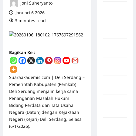
Joni Suheryanto
Maret
Januari 6 2026
2026
3 minutes read
0 comments
Februari
2026
Januari
2026
Bagikan Ke :
Desember
2025
Suaraakademis.com
| Deli Serdang –
September
Pemerintah Kabupaten (Pemkab)
2025
Deli Serdang menjalin kerja sama
Penanganan Masalah Hukum
Juli 2025
Bidang Perdata dan Tata Usaha
Mei 2025
Negara (Datun) dengan Kejaksaan
Negeri (Kejari) Deli Serdang, Selasa
April 2025
(6/1/2026).
Oktober