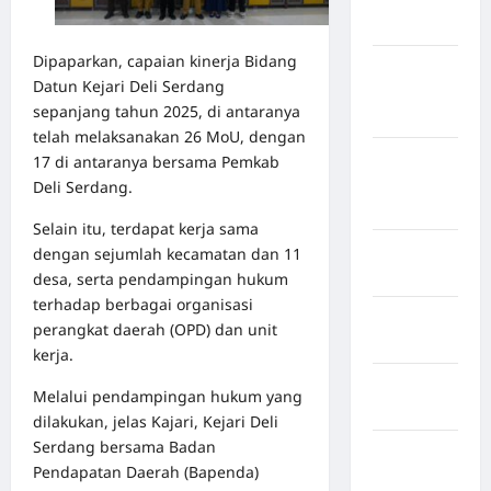
Sangihe
Dipaparkan, capaian kinerja Bidang
Kabupaten
Datun Kejari Deli Serdang
Kotawaringin
sepanjang tahun 2025, di antaranya
Timur
telah melaksanakan 26 MoU, dengan
Kabupaten
17 di antaranya bersama Pemkab
Kuantan
Deli Serdang.
Singingi
Selain itu, terdapat kerja sama
Kabupaten
dengan sejumlah kecamatan dan 11
Kuningan
desa, serta pendampingan hukum
terhadap berbagai organisasi
Kabupaten
perangkat daerah (OPD) dan unit
Mamasa
kerja.
Kabupaten
Melalui pendampingan hukum yang
Mamuju
dilakukan, jelas Kajari, Kejari Deli
Serdang bersama Badan
Kabupaten
Pendapatan Daerah (Bapenda)
Maros