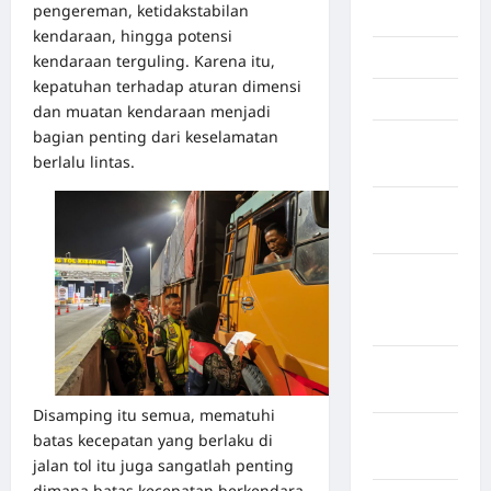
pengereman, ketidakstabilan
Jakarta
kendaraan, hingga potensi
Jambi
kendaraan terguling. Karena itu,
kepatuhan terhadap aturan dimensi
Jawa Barat
dan muatan kendaraan menjadi
bagian penting dari keselamatan
Jawa
berlalu lintas.
Tengah
kabupaten
Banyumas
Kabupaten
Bengkulu
Utara
Kabupaten
Bireuen
Disamping itu semua, mematuhi
Kabupaten
batas kecepatan yang berlaku di
Boalemo
jalan tol itu juga sangatlah penting
dimana batas kecepatan berkendara