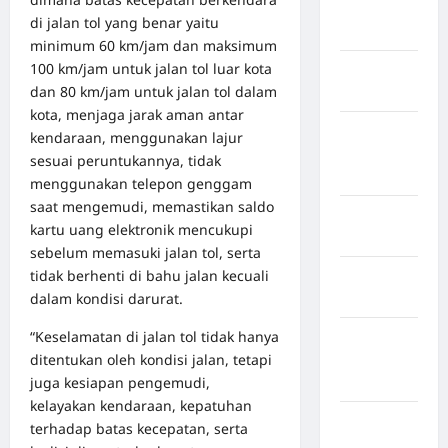
Kabupaten
di jalan tol yang benar yaitu
Bogor
minimum 60 km/jam dan maksimum
100 km/jam untuk jalan tol luar kota
Kabupaten
dan 80 km/jam untuk jalan tol dalam
Bulukumba
kota, menjaga jarak aman antar
Kabupaten
kendaraan, menggunakan lajur
Flores
sesuai peruntukannya, tidak
Timur
menggunakan telepon genggam
saat mengemudi, memastikan saldo
Kabupaten
kartu uang elektronik mencukupi
Garut
sebelum memasuki jalan tol, serta
tidak berhenti di bahu jalan kecuali
Kabupaten
dalam kondisi darurat.
Gowa
“Keselamatan di jalan tol tidak hanya
Kabupaten
ditentukan oleh kondisi jalan, tetapi
Humbang
juga kesiapan pengemudi,
Hasundutan
kelayakan kendaraan, kepatuhan
Kabupaten
terhadap batas kecepatan, serta
Indragiri