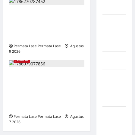
Negara
Jerman
MERDEKA UNTUK SIAPA?
Negara
RAKYAT BERDIRI DI TERIK,
kanada
PEJABAT BERTEDUH DI
TENDA!
Negara
Pakistan
Permata Lase Permata Lase
Agustus
9 2026
0
Negara
Jakarta
Prancis
ISU SURPRES PERGANTIAN
Negara
Rabat
KAPOLRI DINILAI
MENYESATKAN:
Negara
KEWENANGAN TETAP DI
Rusia
TANGAN PRESIDEN
Negara
Permata Lase Permata Lase
Agustus
Spayol
7 2026
0
Negara