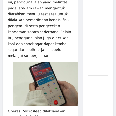
Kuningan
ini, pengguna jalan yang melintas
pada jam-jam rawan mengantuk
Kabupaten
diarahkan menuju rest area untuk
Mamasa
dilakukan pemeriksaan kondisi fisik
pengemudi serta pengecekan
Kabupaten
kendaraan secara sederhana. Selain
Mamuju
itu, pengguna jalan juga diberikan
Kabupaten
kopi dan snack agar dapat kembali
Maros
segar dan lebih terjaga sebelum
melanjutkan perjalanan.
Kabupaten
Minahasa
Utara
Kabupaten
Morowali
Kabupaten
Mukomuko
Operasi Microsleep dilaksanakan
Kabupaten