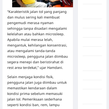
Benua
“Karakteristik jalan tol yang panjang
Afrika
dan mulus sering kali membuat
pengemudi merasa nyaman
Berita viral
sehingga tanpa disadari mengalami
Binjai
kelelahan atau bahkan microsleep.
Apabila mulai merasa lelah,
Blog
mengantuk, kehilangan konsentrasi,
atau mengalami tanda-tanda
Business
microsleep, pengguna jalan diimbau
Buton
segera menepi dan beristirahat di
Tengah
rest area terdekat,” ujar Hamdani.
Cilacap
Selain menjaga kondisi fisik,
pengguna jalan juga diimbau untuk
Decor
memastikan kendaraan dalam
kondisi prima sebelum memasuki
Deli
jalan tol. Pemeriksaan sederhana
Serdang
seperti kondisi ban, rem, lampu
Dumai