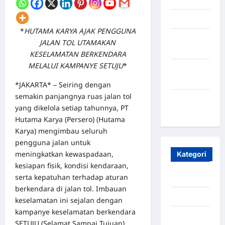
April 2025
*
HUTAMA KARYA AJAK PENGGUNA
Oktober
JALAN TOL UTAMAKAN
2023
KESELAMATAN BERKENDARA
MELALUI KAMPANYE SETUJU
*
Maret
2020
*JAKARTA* – Seiring dengan
semakin panjangnya ruas jalan tol
Januari
yang dikelola setiap tahunnya, PT
2020
Hutama Karya (Persero) (Hutama
Karya) mengimbau seluruh
pengguna jalan untuk
meningkatkan kewaspadaan,
Kategori
kesiapan fisik, kondisi kendaraan,
serta kepatuhan terhadap aturan
Aceh
berkendara di jalan tol. Imbauan
Aceh Besar
keselamatan ini sejalan dengan
kampanye keselamatan berkendara
Aceh
SETUJU (Selamat Sampai Tujuan)