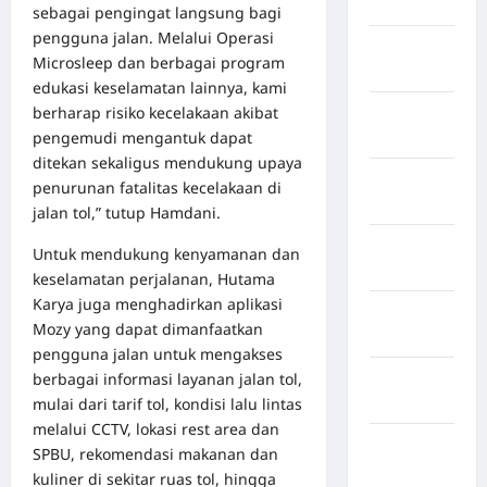
Sidrap
sebagai pengingat langsung bagi
pengguna jalan. Melalui Operasi
Kabupaten
Microsleep dan berbagai program
Sorong
edukasi keselamatan lainnya, kami
berharap risiko kecelakaan akibat
Kabupaten
pengemudi mengantuk dapat
Sragen
ditekan sekaligus mendukung upaya
Kabupaten
penurunan fatalitas kecelakaan di
Tangerang
jalan tol,” tutup Hamdani.
Kabupaten
Untuk mendukung kenyamanan dan
Tanggamus
keselamatan perjalanan, Hutama
Karya juga menghadirkan aplikasi
Kabupaten
Mozy yang dapat dimanfaatkan
Wonosobo
pengguna jalan untuk mengakses
Kabupaten
berbagai informasi layanan jalan tol,
Yalimo
mulai dari tarif tol, kondisi lalu lintas
melalui CCTV, lokasi rest area dan
Kalimantan
SPBU, rekomendasi makanan dan
Barat
kuliner di sekitar ruas tol, hingga