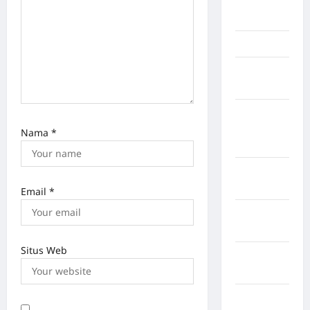
Musi
Banyuasin
Nasional
Negara
Afrika
Negara
Amerika
Nama
*
Serikat
Negara
arab
Email
*
Negara
Austria
Situs Web
Negara
Belanda
Negara