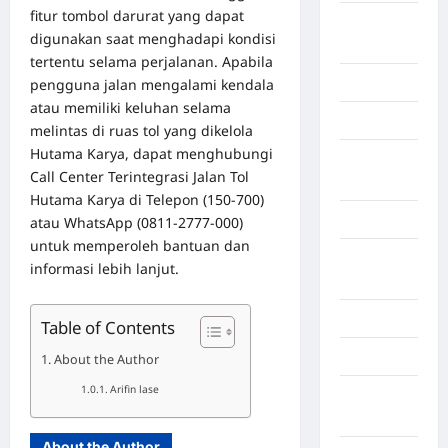
fitur tombol darurat yang dapat
Kalimantan
digunakan saat menghadapi kondisi
Tengah
tertentu selama perjalanan. Apabila
Karawang
pengguna jalan mengalami kendala
atau memiliki keluhan selama
Karo
melintas di ruas tol yang dikelola
Hutama Karya, dapat menghubungi
Kayuagung
Call Center Terintegrasi Jalan Tol
Palembang
Hutama Karya di Telepon (150-700)
Kendari
atau WhatsApp (0811-2777-000)
untuk memperoleh bantuan dan
Konawe
informasi lebih lanjut.
Utara
Konoha
Table of Contents
Kota Binjai
About the Author
Arifin lase
Kota
Mamuju
About the Author