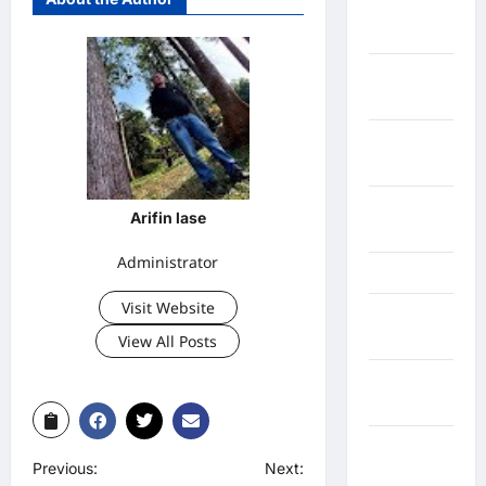
Kota
Parepare
Kota
Tangerang
Kotawaringin
Timur
LABUHAN
Arifin lase
BATU
Administrator
Lampung
Visit Website
Lampung
Barat
View All Posts
Lampung
Selatan
Lampung
Previous:
Next:
Tengah