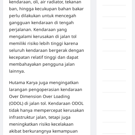
kendaraan, oli, air radiator, tekanan
ban, hingga kecukupan bahan bakar
Economy
perlu dilakukan untuk mencegah
gangguan kendaraan di tengah
Gaza
perjalanan. Kendaraan yang
Gorontalo
mengalami kerusakan di jalan tol
memiliki risiko lebih tinggi karena
Graphic
seluruh kendaraan bergerak dengan
Gunung
kecepatan relatif tinggi dan dapat
Sitoli
membahayakan pengguna jalan
lainnya.
Gunungsitoli
Hutama Karya juga mengingatkan
Health
larangan pengoperasian kendaraan
Over Dimension Over Loading
Hukum dan
(ODOL) di jalan tol. Kendaraan ODOL
kiminal
tidak hanya mempercepat kerusakan
Inspiration
infrastruktur jalan, tetapi juga
meningkatkan risiko kecelakaan
Internasional
akibat berkurangnya kemampuan