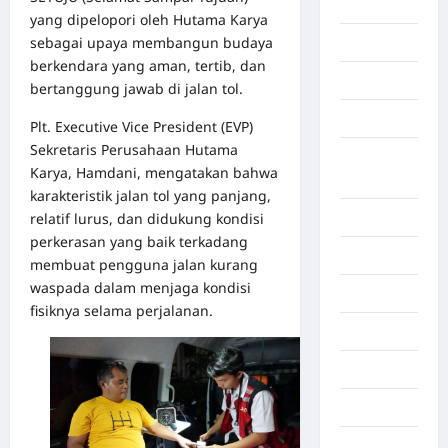
Timur
yang dipelopori oleh Hutama Karya
sebagai upaya membangun budaya
Aceh Utara
berkendara yang aman, tertib, dan
Aljazair
bertanggung jawab di jalan tol.
Asahan
Plt. Executive Vice President (EVP)
Sekretaris Perusahaan Hutama
Banda
Karya, Hamdani, mengatakan bahwa
Aceh
karakteristik jalan tol yang panjang,
relatif lurus, dan didukung kondisi
Bandung
perkerasan yang baik terkadang
Banten
membuat pengguna jalan kurang
waspada dalam menjaga kondisi
Barru
fisiknya selama perjalanan.
Batam
Beijing
Bekasi
Bengkulu