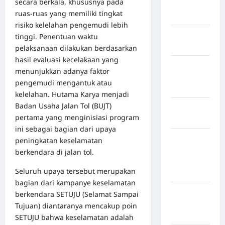
secara berkala, khususnya pada
Musi
ruas-ruas yang memiliki tingkat
Banyuasin
risiko kelelahan pengemudi lebih
Kabupaten
tinggi. Penentuan waktu
Nias
pelaksanaan dilakukan berdasarkan
hasil evaluasi kecelakaan yang
Kabupaten
menunjukkan adanya faktor
Nias
pengemudi mengantuk atau
Selatan
kelelahan. Hutama Karya menjadi
Badan Usaha Jalan Tol (BUJT)
Kabupaten
pertama yang menginisiasi program
Nias Utara
ini sebagai bagian dari upaya
kabupaten
peningkatan keselamatan
Ogan
berkendara di jalan tol.
Komering
Seluruh upaya tersebut merupakan
Ulu Timur
bagian dari kampanye keselamatan
Kabupaten
berkendara SETUJU (Selamat Sampai
Pegunungan
Tujuan) diantaranya mencakup poin
Bintang
SETUJU bahwa keselamatan adalah