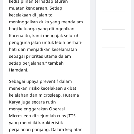
kedisiplinan terhadap aturan
Hilir
muatan kendaraan. Setiap
kecelakaan di jalan tol
Kabupaten
meninggalkan duka yang mendalam
Jayawijaya
bagi keluarga yang ditinggalkan.
Kabupaten
Karena itu, kami mengajak seluruh
Jembrana
pengguna jalan untuk lebih berhati-
hati dan menjadikan keselamatan
Kabupaten
sebagai prioritas utama dalam
Kepulauan
setiap perjalanan,” tambah
Sangihe
Hamdani.
Kabupaten
Sebagai upaya preventif dalam
Kotawaringin
menekan risiko kecelakaan akibat
Timur
kelelahan dan microsleep, Hutama
Karya juga secara rutin
Kabupaten
menyelenggarakan Operasi
Kuantan
Microsleep di sejumlah ruas JTTS
Singingi
yang memiliki karakteristik
Kabupaten
perjalanan panjang. Dalam kegiatan