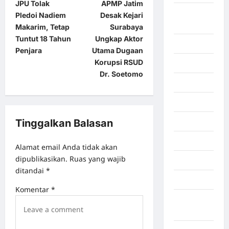
JPU Tolak
APMP Jatim
Lampung
Pledoi Nadiem
Desak Kejari
Timur
Makarim, Tetap
Surabaya
Tuntut 18 Tahun
Ungkap Aktor
Langkat
Penjara
Utama Dugaan
Korupsi RSUD
Majalengka
Dr. Soetomo
Makasar
Maluku
Manado
Tinggalkan Balasan
maroko
Alamat email Anda tidak akan
dipublikasikan.
Ruas yang wajib
Martapura
ditandai
*
Medan
Komentar
*
Muara
Enim