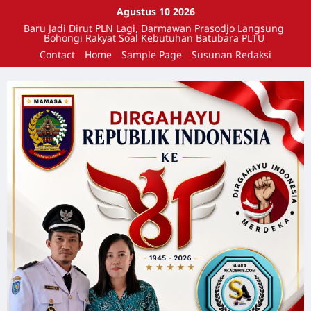
Agustus 10 2026
Baru Jadi Dirut PLN Lagi, Darmawan Prasodjo Langsung
Bohongi Rakyat Soal Kebutuhan Batubara PLTU
Contact
Home
Sample Page
Susunan Redaksi