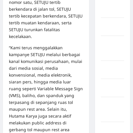
nomor satu, SETUJU tertib
Kabupaten
berkendara di jalan tol, SETUJU
Pinrang
tertib kecepatan berkendara, SETUJU
tertib muatan kendaraan, serta
Kabupaten
SETUJU turunkan fatalitas
Purbalingga
kecelakaan.
Kabupaten
“Kami terus menggalakkan
Rejang
kampanye SETUJU melalui berbagai
Lebong
kanal komunikasi perusahaan, mulai
Kabupaten
dari media sosial, media
Rote Ndao
konvensional, media elektronik,
siaran pers, hingga media luar
Kabupaten
ruang seperti Variable Message Sign
Sampang
(VMS), baliho, dan spanduk yang
terpasang di sepanjang ruas tol
Kabupaten
maupun rest area. Selain itu,
Sidenreng
Hutama Karya juga secara aktif
Rappang
melakukan public address di
Kabupaten
gerbang tol maupun rest area