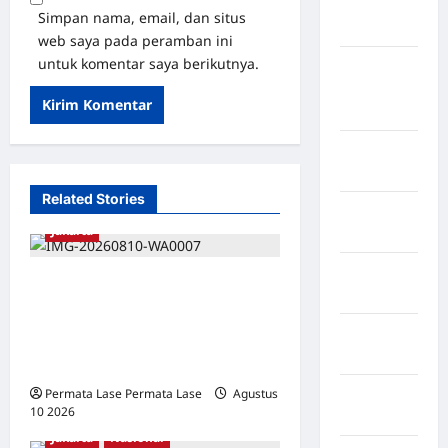
Federasi
Simpan nama, email, dan situs
Swiss
web saya pada peramban ini
untuk komentar saya berikutnya.
Negara
Guinea-
Bissau
Negara
inggris
Related Stories
Negara
Jakarta
Iran
Negara
“HUT PRI: TANPA PESTA
Israel
MEWAH, DONOR DARAH &
Negara
DUKUNG UMKM JADI BUKTI
Italia
MENGABDI!”
Negara
Permata Lase Permata Lase
Agustus
10 2026
0
jepang
Jakarta
Nasional