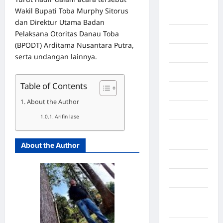
Deli
Wakil Bupati Toba Murphy Sitorus
Serdang
dan Direktur Utama Badan
Pelaksana Otoritas Danau Toba
Dumai
(BPODT) Arditama Nusantara Putra,
Economy
serta undangan lainnya.
Gaza
Table of Contents
Gorontalo
About the Author
Graphic
Arifin lase
Gunung
Sitoli
About the Author
Gunungsitoli
Health
Hukum dan
kiminal