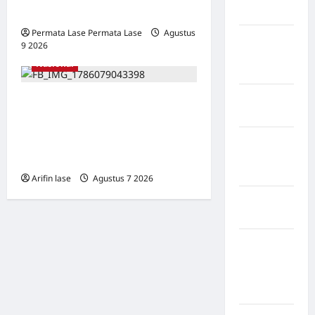
Mukomuko
TENDA!
Permata Lase Permata Lase
Agustus
Kabupaten
9 2026
0
Musi
Nasional
Banyuasin
Kabupaten
Sampah Menumpuk
Nias
Sepekan di Lorong Cinta
Maju Subulussalam, Warga
Kabupaten
Nias
Keluhkan Bau Menyengat
Selatan
Arifin lase
Agustus 7 2026
0
Kabupaten
Nias Utara
kabupaten
Ogan
Komering
Ulu Timur