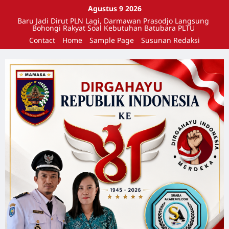
Agustus 9 2026
Baru Jadi Dirut PLN Lagi, Darmawan Prasodjo Langsung
Bohongi Rakyat Soal Kebutuhan Batubara PLTU
Contact
Home
Sample Page
Susunan Redaksi