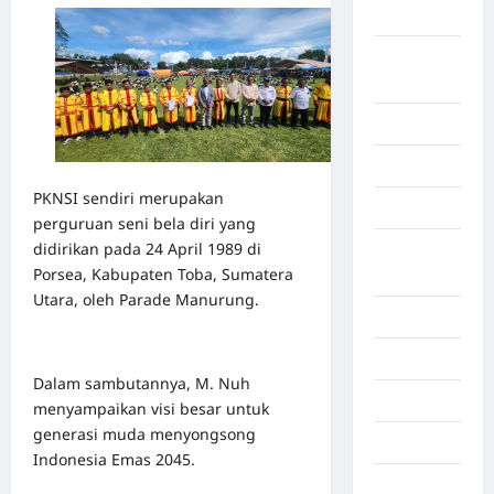
Aceh Besar
Aceh
Timur
Aceh Utara
Aljazair
PKNSI sendiri merupakan
Asahan
perguruan seni bela diri yang
didirikan pada 24 April 1989 di
Banda
Porsea, Kabupaten Toba, Sumatera
Aceh
Utara, oleh Parade Manurung.
Bandung
Banten
Dalam sambutannya, M. Nuh
Barru
menyampaikan visi besar untuk
generasi muda menyongsong
Batam
Indonesia Emas 2045.
Beijing