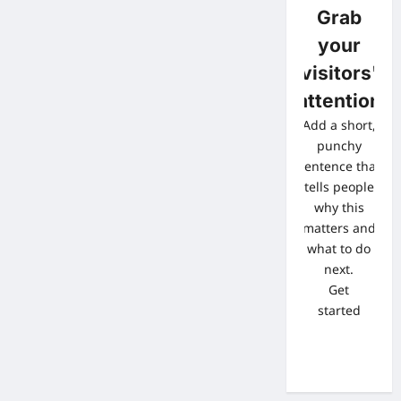
Grab
your
visitors'
attention
Add a short,
punchy
sentence that
tells people
why this
matters and
what to do
next.
Get
started