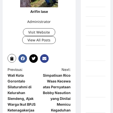
Inspiration
Arifin lase
Internasional
Administrator
Jakarta
Jambi
Visit Website
View All Posts
Jawa Barat
Jawa
Tengah
kabupaten
Previous:
Next:
Banyumas
Wali Kota
Simpatisan Rico
Kabupaten
Gorontalo
Waas Kecewa
Bengkulu
Silaturahmi di
atas Pernyataan
Utara
Kelurahan
Bobby Nasution
Siendeng, Ajak
yang Dinilai
Kabupaten
Warga Ikut BPJS
Memicu
Bireuen
Ketenagakerjaa
Kegaduhan