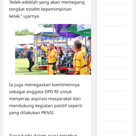
“Adek-adeklah yang akan memegang
tongkat estafet kepemimpinan
Bekasi
kelak,” ujarnya.
Bengkulu
Benua
Afrika
Berita viral
Binjai
Blog
Ia juga menegaskan komitmennya
Business
sebagai anggota DPD RI untuk
Buton
menyerap aspirasi masyarakat dan
Tengah
mendukung kegiatan positif seperti
yang dilakukan PKNSI.
Cilacap
Decor
Turut hadir dalam acara tersebut