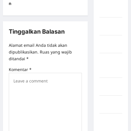
n
Kabupaten
Boalemo
Kabupaten
Bogor
Tinggalkan Balasan
Kabupaten
Alamat email Anda tidak akan
Bulukumba
dipublikasikan.
Ruas yang wajib
ditandai
*
Kabupaten
Flores
Komentar
*
Timur
Kabupaten
Garut
Kabupaten
Gowa
Kabupaten
Humbang