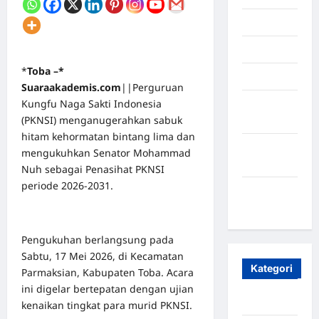
Juli 2025
Mei 2025
*
Toba –*
April 2025
Suaraakademis.com
||Perguruan
Kungfu Naga Sakti Indonesia
Oktober
(PKNSI) menganugerahkan sabuk
2023
hitam kehormatan bintang lima dan
Maret
mengukuhkan Senator Mohammad
2020
Nuh sebagai Penasihat PKNSI
periode 2026-2031.
Januari
2020
Pengukuhan berlangsung pada
Sabtu, 17 Mei 2026, di Kecamatan
Kategori
Parmaksian, Kabupaten Toba. Acara
ini digelar bertepatan dengan ujian
Aceh
kenaikan tingkat para murid PKNSI.