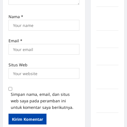
Hasundutan
Kabupaten
Nama
*
Indragiri
Hilir
Kabupaten
Email
*
Jayawijaya
Kabupaten
Jembrana
Situs Web
Kabupaten
Kepulauan
Sangihe
Simpan nama, email, dan situs
Kabupaten
web saya pada peramban ini
Kotawaringin
untuk komentar saya berikutnya.
Timur
Kabupaten
Kuantan