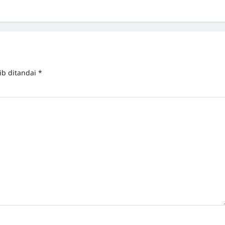
ib ditandai
*