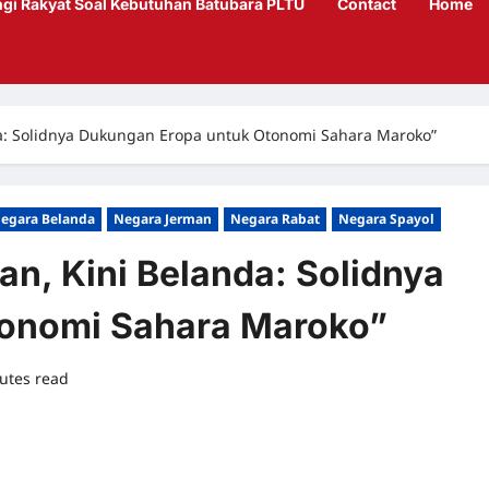
gi Rakyat Soal Kebutuhan Batubara PLTU
Contact
Home
nda: Solidnya Dukungan Eropa untuk Otonomi Sahara Maroko”
egara Belanda
Negara Jerman
Negara Rabat
Negara Spayol
an, Kini Belanda: Solidnya
tonomi Sahara Maroko”
utes read
0 comments