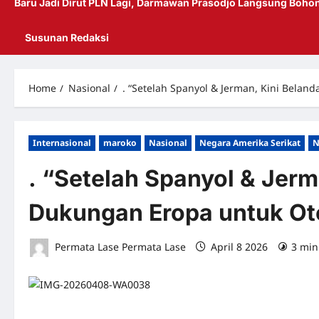
Baru Jadi Dirut PLN Lagi, Darmawan Prasodjo Langsung Bohon
Susunan Redaksi
Home
Nasional
. “Setelah Spanyol & Jerman, Kini Bela
Internasional
maroko
Nasional
Negara Amerika Serikat
N
. “Setelah Spanyol & Jerm
Dukungan Eropa untuk O
Permata Lase Permata Lase
April 8 2026
3 min