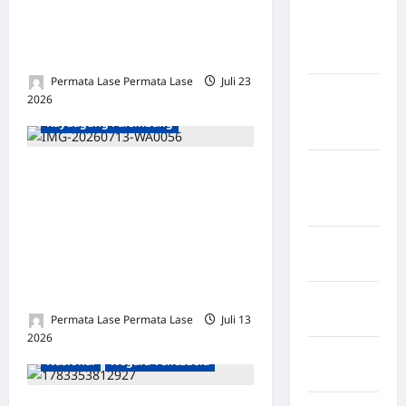
Kementerian Imigrasi dan
Kabupaten
Pemasyarakatan RI Turun ke
Kepulauan
Lapangan
Sangihe
Permata Lase Permata Lase
Juli 23
Kabupaten
2026
0
Kotawaringin
Kayuagung Palembang
Timur
Kabupaten
HUMAS LAPAS
Kuantan
KAYUAGUNG DIKELUH TAK
Singingi
MERESPON AWAK MEDIA,
Kabupaten
TOKOH MASYARAKAT
Kuningan
MINTA FUNGSI
KOMUNIKASI DIEVALUASI
Kabupaten
Permata Lase Permata Lase
Juli 13
Mamasa
Berita viral
Internasional
2026
0
Kabupaten
Nasional
Negara Venezuela
Mamuju