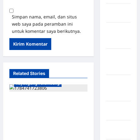
Kabupaten
Simpan nama, email, dan situs
Bulukumba
web saya pada peramban ini
Kabupaten
untuk komentar saya berikutnya.
Flores
Timur
Kabupaten
Humbang
Hasundutan
Related Stories
Kabupaten
Kayuagung Palembang
Indragiri
Hilir
Dugaan Praktik Pungli
Kabupaten
Menghantui Lapas Kelas IIB
Jayawijaya
Kayuagung, Tokoh
Masyarakat OKI Minta
Kabupaten
Jembrana
Kakanwil Ditjenpas dan