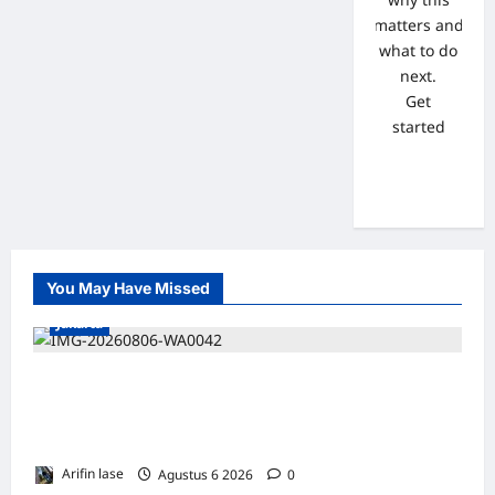
matters and
what to do
next.
Get
started
You May Have Missed
Jakarta
*Hutama Karya Dukung Gerakan Nasional
Zero ODOL Melalui Kampanye Selamat
Sampai Tujuan (SETUJU
Arifin lase
Agustus 6 2026
0