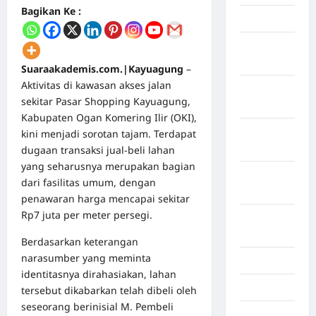
Bagikan Ke :
April 2026
Maret
2026
Suaraakademis.com.|Kayuagung
–
Aktivitas di kawasan akses jalan
Februari
sekitar Pasar Shopping Kayuagung,
2026
Kabupaten Ogan Komering Ilir (OKI),
Januari
kini menjadi sorotan tajam. Terdapat
2026
dugaan transaksi jual‑beli lahan
yang seharusnya merupakan bagian
Desember
dari fasilitas umum, dengan
2025
penawaran harga mencapai sekitar
Rp7 juta per meter persegi.
September
2025
Berdasarkan keterangan
narasumber yang meminta
Juli 2025
identitasnya dirahasiakan, lahan
Mei 2025
tersebut dikabarkan telah dibeli oleh
seseorang berinisial M. Pembeli
April 2025