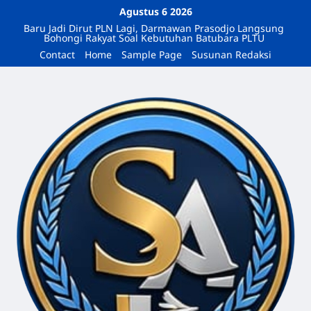
Agustus 6 2026
Baru Jadi Dirut PLN Lagi, Darmawan Prasodjo Langsung
Bohongi Rakyat Soal Kebutuhan Batubara PLTU
Contact
Home
Sample Page
Susunan Redaksi