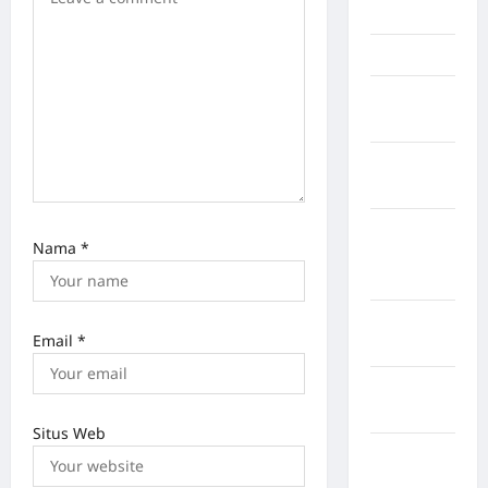
Jambi
Jawa Barat
Jawa
Tengah
kabupaten
Banyumas
Kabupaten
Nama
*
Bengkulu
Utara
Kabupaten
Email
*
Bireuen
Kabupaten
Boalemo
Situs Web
Kabupaten
Bogor