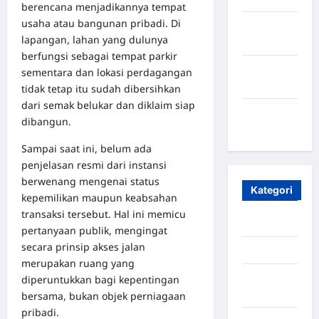
berencana menjadikannya tempat
usaha atau bangunan pribadi. Di
Oktober
lapangan, lahan yang dulunya
2023
berfungsi sebagai tempat parkir
Maret
sementara dan lokasi perdagangan
2020
tidak tetap itu sudah dibersihkan
dari semak belukar dan diklaim siap
Januari
dibangun.
2020
Sampai saat ini, belum ada
penjelasan resmi dari instansi
berwenang mengenai status
Kategori
kepemilikan maupun keabsahan
transaksi tersebut. Hal ini memicu
Aceh
pertanyaan publik, mengingat
secara prinsip akses jalan
Aceh Besar
merupakan ruang yang
Aceh
diperuntukkan bagi kepentingan
Timur
bersama, bukan objek perniagaan
pribadi.