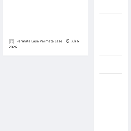
Duka Belum Selesai:
Kabupaten
Maros
Sebagian Korban Gempa
Kembar Venezuela
Kabupaten
Dimakamkan, Ratusan Masih
Minahasa
Utara
Tanpa Nama
Permata Lase Permata Lase
Juli 6
Kabupaten
2026
0
Morowali
Kabupaten
Mukomuko
Kabupaten
Musi
Banyuasin
Kabupaten
Nias
Kabupaten
Nias