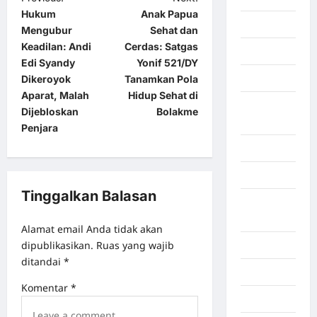
Hukum
Anak Papua
Gaza
Mengubur
Sehat dan
Keadilan: Andi
Cerdas: Satgas
Gorontalo
Edi Syandy
Yonif 521/DY
Graphic
Dikeroyok
Tanamkan Pola
Aparat, Malah
Hidup Sehat di
Gunung
Dijebloskan
Bolakme
Sitoli
Penjara
Gunungsitoli
Health
Tinggalkan Balasan
Hukum dan
kiminal
Alamat email Anda tidak akan
dipublikasikan.
Ruas yang wajib
Inspiration
ditandai
*
Internasional
Komentar
*
Jakarta