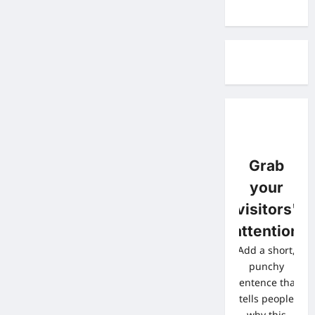
Grab
your
visitors'
attention
Add a short,
punchy
sentence that
tells people
why this