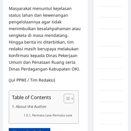
Aceh Utara
Masyarakat menuntut kejelasan
Aljazair
status lahan dan kewenangan
pengelolaannya agar tidak
Asahan
menimbulkan kesalahpahaman atau
Banda
sengketa di masa mendatang.
Aceh
Hingga berita ini diterbitkan, tim
redaksi masih berupaya melakukan
Bandung
konfirmasi kepada Dinas Pekerjaan
Umum dan Penataan Ruang serta
Banten
Dinas Perdagangan Kabupaten OKI.
Barru
(Jul PPWI / Tim Redaksi)
Batam
Table of Contents
Beijing
About the Author
Bekasi
Permata Lase Permata Lase
Bengkulu
Benua