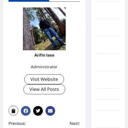
Kabupaten
Tanggamus
Kabupaten
Wonosobo
Kabupaten
Yalimo
Arifin lase
Kalimantan
Barat
Administrator
Kalimantan
Visit Website
Tengah
View All Posts
Karawang
Karo
Kayuagung
Palembang
Previous:
Next: