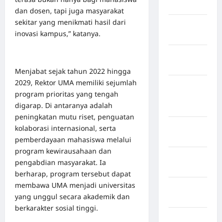
Jawa Barat
dan dosen, tapi juga masyarakat
sekitar yang menikmati hasil dari
Jawa
inovasi kampus,” katanya.
Tengah
kabupaten
Banyumas
Menjabat sejak tahun 2022 hingga
2029, Rektor UMA memiliki sejumlah
Kabupaten
program prioritas yang tengah
Bengkulu
digarap. Di antaranya adalah
Utara
peningkatan mutu riset, penguatan
Kabupaten
kolaborasi internasional, serta
Bireuen
pemberdayaan mahasiswa melalui
program kewirausahaan dan
Kabupaten
pengabdian masyarakat. Ia
Boalemo
berharap, program tersebut dapat
membawa UMA menjadi universitas
Kabupaten
yang unggul secara akademik dan
Bogor
berkarakter sosial tinggi.
Kabupaten