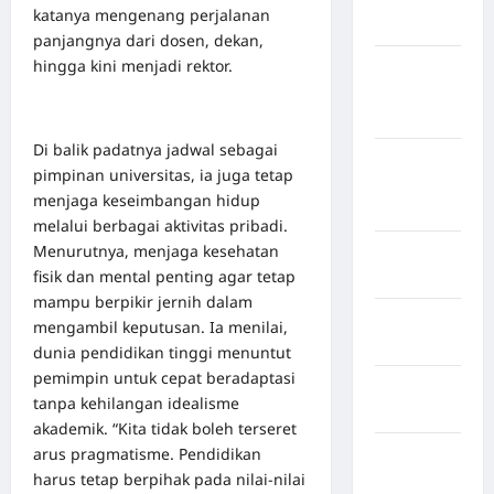
katanya mengenang perjalanan
Sangihe
panjangnya dari dosen, dekan,
hingga kini menjadi rektor.
Kabupaten
Kotawaringin
Timur
Di balik padatnya jadwal sebagai
Kabupaten
pimpinan universitas, ia juga tetap
Kuantan
menjaga keseimbangan hidup
Singingi
melalui berbagai aktivitas pribadi.
Menurutnya, menjaga kesehatan
Kabupaten
fisik dan mental penting agar tetap
Kuningan
mampu berpikir jernih dalam
Kabupaten
mengambil keputusan. Ia menilai,
Mamasa
dunia pendidikan tinggi menuntut
pemimpin untuk cepat beradaptasi
Kabupaten
tanpa kehilangan idealisme
Mamuju
akademik. “Kita tidak boleh terseret
arus pragmatisme. Pendidikan
Kabupaten
harus tetap berpihak pada nilai-nilai
Maros