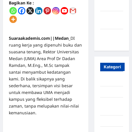
Bagikan Ke :
2023
Maret
2020
Januari
Suaraakademis.com||Medan_
DI
2020
ruang kerja yang dipenuhi buku dan
suasana tenang, Rektor Universitas
Medan (UMA) Area Prof Dr Dadan
Ramdan, M.Eng., M.Sc tampak
Kategori
santai menyambut kedatangan
kami. Di balik sikapnya yang
Aceh
sederhana, tersimpan visi besar
Aceh Besar
untuk membawa UMA menjadi
kampus yang fleksibel terhadap
Aceh
zaman, tanpa melupakan nilai-nilai
Timur
kemanusiaan.
Aceh Utara