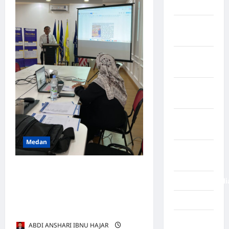
Prancis
Negara
Rabat
Negara
Rusia
Negara
Spayol
Negara
Swiss
Medan
Negara
Venezuela
Pentingnya Melaksanakan
NegaraFinlandi
Penelitian dan Pengabdian
Kepada Masyarakat untuk
News
Profesionalisme Dosen
Nias
ABDI ANSHARI IBNU HAJAR