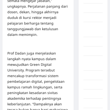
semata mengejar jabatan,”
ungkapnya. Perjalanan panjang dari
Gorontalo
dosen, dekan, hingga akhirnya
duduk di kursi rektor menjadi
Graphic
pelajaran berharga tentang
Gunung
tanggungjawab dan ketulusan
Sitoli
dalam memimpin.
Gunungsitoli
Health
Prof Dadan juga menjelaskan
langkah nyata kampus dalam
Hukum dan
mewujudkan Green Digital
kiminal
University. Program tersebut
Inspiration
mencakup transformasi sistem
pembelajaran digital, pengelolaan
Internasional
kampus ramah lingkungan, serta
peningkatan kesadaran sivitas
Jakarta
akademika terhadap pentingnya
Jambi
keberlanjutan. “Dampaknya akan
terasa bukan hanya bagi mahasiswa