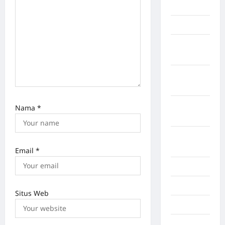
BATU
Lampung
Lampung
Barat
Lampung
Selatan
Lampung
Nama
*
Tengah
Lampung
Timur
Email
*
Langkat
Majalengka
Situs Web
Makasar
Maluku