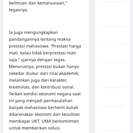
keilmuan dan kemanusiaan,”
Kabupaten
tegasnya.
Minahasa
Utara
Ia juga mengungkapkan
Kabupaten
pandangannya tentang makna
Morowali
prestasi mahasiswa. “Prestasi harga
Kabupaten
mati, kalau tidak berprestasi mati
Mukomuko
saja,” ujarnya dengan tegas.
Menurutnya, prestasi bukan hanya
Kabupaten
sekedar diukur dari nilai akademik,
Musi
melainkan juga dari karakter,
Banyuasin
kreativitas, dan kontribusi sosial.
Terkait kondisi ekonomi negara saat
Kabupaten
ini yang menjadi permasalahan
Nias
banyak mahasiswa berhenti kuliah
Kabupaten
dikarenakan ekonomi dan kesulitan
Nias
membayar UKT, UMA berkomitmen
Selatan
untuk memberikan solusi.