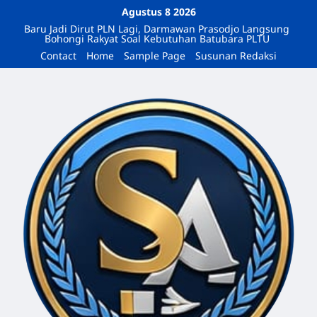
Agustus 8 2026
Baru Jadi Dirut PLN Lagi, Darmawan Prasodjo Langsung
Bohongi Rakyat Soal Kebutuhan Batubara PLTU
Contact
Home
Sample Page
Susunan Redaksi