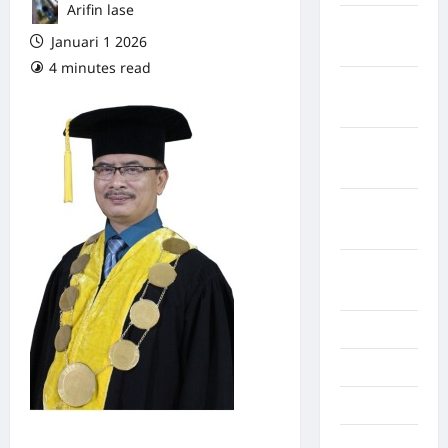
Arifin lase
Maret
Januari 1 2026
2026
4 minutes read
0 comments
Februari
2026
Januari
2026
Desember
2025
September
2025
Juli 2025
Mei 2025
April 2025
Oktober