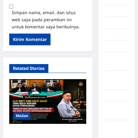
Manado
Simpan nama, email, dan situs
web saya pada peramban ini
maroko
untuk komentar saya berikutnya.
Martapura
Medan
Muara
Enim
Related Stories
Musi
Banyuasin
Nasional
Negara
Afrika
Medan
Negara
SALAH HITUNG KERUGIAN:
Amerika