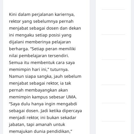
Bulukumba
Kini dalam perjalanan kariernya,
Kabupaten
rektor yang sebelumnya pernah
Flores
menjabat sebagai dosen dan dekan
Timur
ini mengaku setiap posisi yang
Kabupaten
dijalani memberinya pelajaran
Humbang
berharga. “Setiap peran memiliki
Hasundutan
nilai pembelajaran tersendiri.
Semua itu membentuk cara saya
Kabupaten
memimpin hari ini,” tuturnya.
Indragiri
Namun siapa sangka, jauh sebelum
Hilir
menjabat sebagai rektor, ia tak
pernah membayangkan akan
Kabupaten
memimpin kampus sebesar UMA.
Jayawijaya
“Saya dulu hanya ingin mengabdi
Kabupaten
sebagai dosen. Jadi ketika dipercaya
Jembrana
menjadi rektor, ini bukan sekadar
jabatan, tapi amanah untuk
Kabupaten
memajukan dunia pendidikan,”
Kepulauan