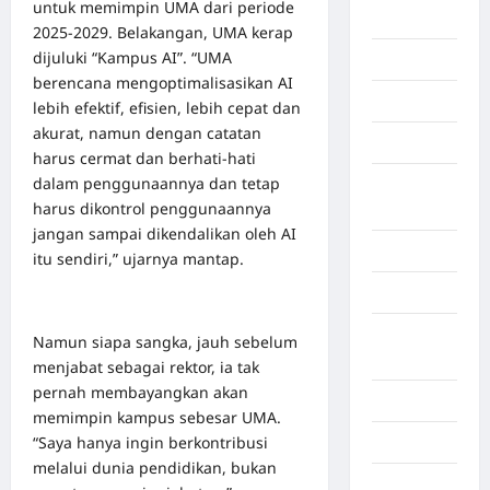
untuk memimpin UMA dari periode
Berita viral
2025-2029. Belakangan, UMA kerap
dijuluki “Kampus AI”. “UMA
Binjai
berencana mengoptimalisasikan AI
Blog
lebih efektif, efisien, lebih cepat dan
akurat, namun dengan catatan
Business
harus cermat dan berhati-hati
dalam penggunaannya dan tetap
Buton
harus dikontrol penggunaannya
Tengah
jangan sampai dikendalikan oleh AI
Cilacap
itu sendiri,” ujarnya mantap.
Decor
Deli
Namun siapa sangka, jauh sebelum
Serdang
menjabat sebagai rektor, ia tak
pernah membayangkan akan
Dumai
memimpin kampus sebesar UMA.
“Saya hanya ingin berkontribusi
Economy
melalui dunia pendidikan, bukan
Gaza