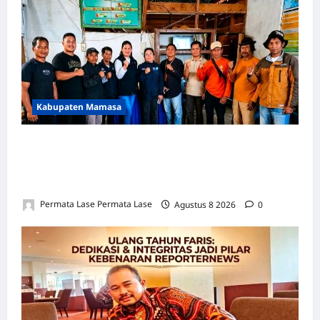
Kabupaten Mamasa
SEJARAH BARU: OROBUA SELATAN PUNYA
KELOMPOK PERIKANAN, SIAP
KEMBANGKAN POTENSI DESA!
Permata Lase Permata Lase
Agustus 8 2026
0