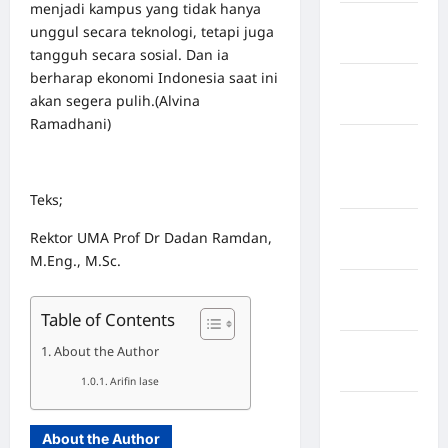
menjadi kampus yang tidak hanya
Kabupaten
unggul secara teknologi, tetapi juga
Rote Ndao
tangguh secara sosial. Dan ia
berharap ekonomi Indonesia saat ini
Kabupaten
akan segera pulih.(Alvina
Sampang
Ramadhani)
Kabupaten
Sidenreng
Rappang
Teks;
Kabupaten
Rektor UMA Prof Dr Dadan Ramdan,
Sidrap
M.Eng., M.Sc.
Kabupaten
Sorong
Table of Contents
Kabupaten
About the Author
Sragen
Arifin lase
Kabupaten
Tangerang
About the Author