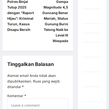
Polres Binjai
Gempa
Kendari
Tutup 2025
Magnitudo 4,5
dengan “Raport
Guncang Bener
Konawe
Hijau”: Kriminal
Meriah, Status
Utara
Turun, Kasus
Gunung Burni
Konoha
Disapu Bersih
Telong Naik ke
Level III
Kota Binjai
Waspada
Kota
Mamuju
Kota
Tinggalkan Balasan
Parepare
Alamat email Anda tidak akan
Kota
dipublikasikan.
Ruas yang wajib
Tangerang
ditandai
*
Kotawaringin
Komentar
*
Timur
LABUHAN