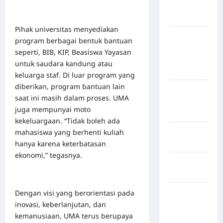
Kabupaten
Nias Utara
Pihak universitas menyediakan
kabupaten
program berbagai bentuk bantuan
Ogan
seperti, BIB, KIP, Beasiswa Yayasan
Komering
untuk saudara kandung atau
Ulu Timur
keluarga staf. Di luar program yang
diberikan, program bantuan lain
Kabupaten
saat ini masih dalam proses. UMA
Pegunungan
juga mempunyai moto
Bintang
kekeluargaan. “Tidak boleh ada
Kabupaten
mahasiswa yang berhenti kuliah
Pinrang
hanya karena keterbatasan
ekonomi,” tegasnya.
Kabupaten
Purbalingga
Kabupaten
Dengan visi yang berorientasi pada
Rejang
inovasi, keberlanjutan, dan
Lebong
kemanusiaan, UMA terus berupaya