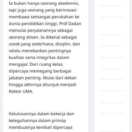
Aljazair
Ia bukan hanya seorang akademisi,
tapi juga seorang yang berinovasi
Asahan
membawa semangat perubahan ke
Banda
dunia pendidikan tinggi. Prof Dadan
Aceh
memulai perjalanannya sebagai
seorang dosen. Ia dikenal sebagai
Bandung
sosok yang sederhana, disiplin, dan
selalu menekankan pentingnya
Banten
kualitas serta integritas dalam
Barru
mengajar. Dari ruang kelas,
dipercaya memegang berbagai
Batam
jabatan penting. Mulai dari dekan
hingga akhirnya ditunjuk menjadi
Beijing
Rektor UMA.
Bekasi
Bengkulu
Ketulusannya dalam bekerja dan
Benua
keteguhannya dalam prinsip
Afrika
membuatnya kembali dipercaya