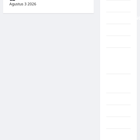
Agustus 3 2026
0
NTT
NUSAKAMBAN
OKI Timur
Olahraga
Padang
lawas
Utara
Padang
Sidempuan
Palembang
Palestina
Palu
Pandeglang