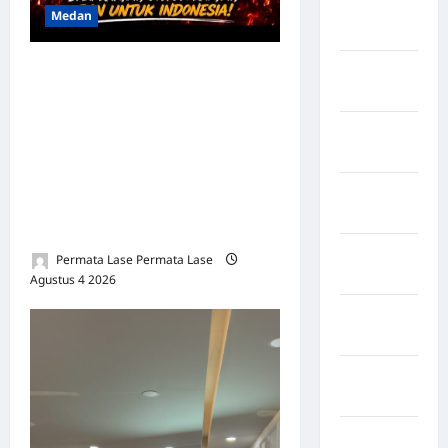
Negara
Medan
Iran
PAULUS PERINGATAN GULO,
Negara
Israel
S.H., M.H. SAH PIMPIN
PEMUDA DEMOKRASI
Negara
INDONESIA SUMATERA
Italia
UTARA: BERLANDASKAN
Negara
HUKUM, SIAP MENGABDI
jepang
UNTUK RAKYAT
Negara
Permata Lase Permata Lase
Jerman
Agustus 4 2026
0
Negara
kanada
Negara
Pakistan
Negara