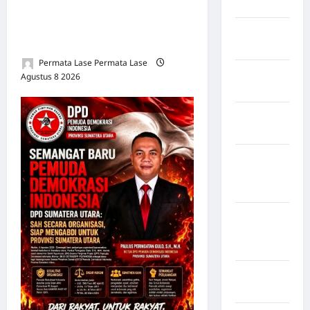
Serikat
PUTUSAN TIDAK BOLEH
DIBANGUN DI ATAS
Negara
KESALAHAN!
arab
Permata Lase Permata Lase
Negara
Agustus 8 2026
0
Austria
Negara
Belanda
Negara
Federasi
Swiss
Negara
Guinea-
Bissau
Negara
inggris