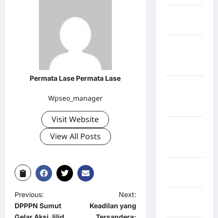
Kabupaten
Bulukumba
Kabupaten
Flores
Timur
Permata Lase Permata Lase
Kabupaten
Humbang
Wpseo_manager
Hasundutan
Visit Website
Kabupaten
View All Posts
Indragiri
Hilir
Kabupaten
Jayawijaya
Previous:
Next:
Kabupaten
DPPPN Sumut
Keadilan yang
Jembrana
Gelar Aksi Jilid
Tersandera: