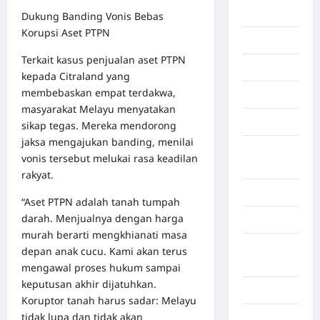
Afrika
Dukung Banding Vonis Bebas
Korupsi Aset PTPN
Berita viral
Terkait kasus penjualan aset PTPN
Binjai
kepada Citraland yang
membebaskan empat terdakwa,
Blog
masyarakat Melayu menyatakan
Business
sikap tegas. Mereka mendorong
jaksa mengajukan banding, menilai
Buton
vonis tersebut melukai rasa keadilan
Tengah
rakyat.
Cilacap
“Aset PTPN adalah tanah tumpah
darah. Menjualnya dengan harga
Decor
murah berarti mengkhianati masa
Deli
depan anak cucu. Kami akan terus
Serdang
mengawal proses hukum sampai
keputusan akhir dijatuhkan.
Dumai
Koruptor tanah harus sadar: Melayu
tidak lupa dan tidak akan
Economy