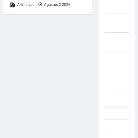
Kabupaten
Arifin lase
Agustus 2 2026
0
Tangerang
Kabupaten
Tanggamus
Kabupaten
Wonosobo
Kabupaten
Yalimo
Kalimantan
Barat
Kalimantan
Tengah
Karawang
Karo
Kayuagung