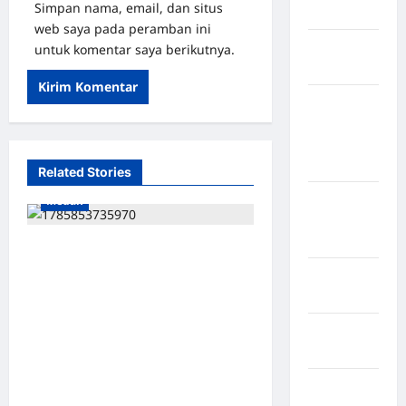
Simpan nama, email, dan situs
Selatan
web saya pada peramban ini
Kabupaten
untuk komentar saya berikutnya.
Nias Utara
kabupaten
Ogan
Komering
Ulu Timur
Related Stories
Kabupaten
Medan
Pegunungan
Bintang
PAULUS PERINGATAN GULO,
S.H., M.H. SAH PIMPIN
Kabupaten
Pinrang
PEMUDA DEMOKRASI
INDONESIA SUMATERA
Kabupaten
UTARA: BERLANDASKAN
Purbalingga
HUKUM, SIAP MENGABDI
Kabupaten
UNTUK RAKYAT