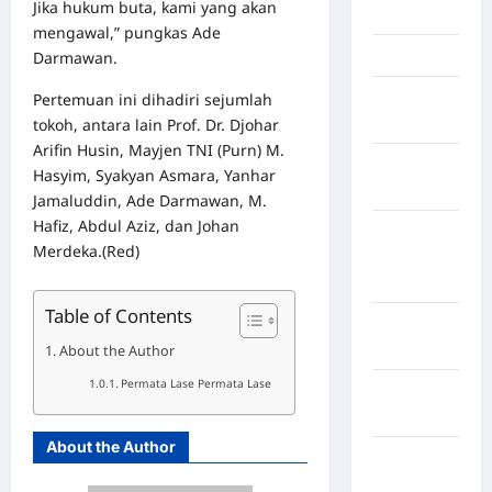
Jika hukum buta, kami yang akan
Jambi
mengawal,” pungkas Ade
Jawa Barat
Darmawan.
Jawa
Pertemuan ini dihadiri sejumlah
Tengah
tokoh, antara lain Prof. Dr. Djohar
Arifin Husin, Mayjen TNI (Purn) M.
kabupaten
Hasyim, Syakyan Asmara, Yanhar
Banyumas
Jamaluddin, Ade Darmawan, M.
Hafiz, Abdul Aziz, dan Johan
Kabupaten
Merdeka.(Red)
Bengkulu
Utara
Table of Contents
Kabupaten
Bireuen
About the Author
Permata Lase Permata Lase
Kabupaten
Boalemo
About the Author
Kabupaten
Bogor