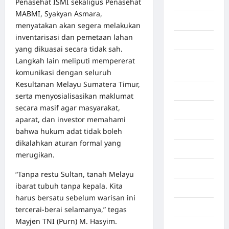
Penasehat ISMI sekaligus Penasehat
Aceh Utara
MABMI, Syakyan Asmara,
Aljazair
menyatakan akan segera melakukan
inventarisasi dan pemetaan lahan
Asahan
yang dikuasai secara tidak sah.
Banda
Langkah lain meliputi mempererat
Aceh
komunikasi dengan seluruh
Kesultanan Melayu Sumatera Timur,
Bandung
serta menyosialisasikan maklumat
secara masif agar masyarakat,
Banten
aparat, dan investor memahami
Barru
bahwa hukum adat tidak boleh
dikalahkan aturan formal yang
Batam
merugikan.
Beijing
“Tanpa restu Sultan, tanah Melayu
ibarat tubuh tanpa kepala. Kita
Bekasi
harus bersatu sebelum warisan ini
Bengkulu
tercerai-berai selamanya,” tegas
Mayjen TNI (Purn) M. Hasyim.
Benua