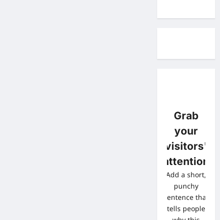
Grab
your
visitors'
attention
Add a short,
punchy
sentence that
tells people
why this