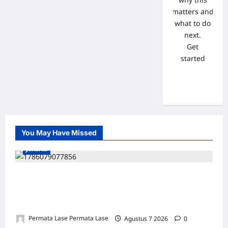
matters and
what to do
next.
Get
started
You May Have Missed
Jakarta
ISU SURPRES PERGANTIAN KAPOLRI
DINILAI MENYESATKAN: KEWENANGAN
TETAP DI TANGAN PRESIDEN
Permata Lase Permata Lase
Agustus 7 2026
0