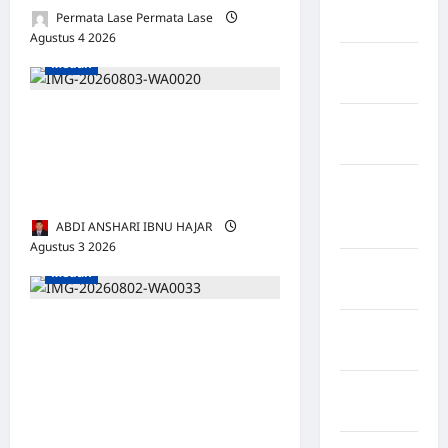
Rejang
Permata Lase Permata Lase
Lebong
Agustus 4 2026
0
Kabupaten
Medan
Rote Ndao
Pentingnya Melaksanakan
Kabupaten
Penelitian dan Pengabdian
Sampang
Kepada Masyarakat untuk
Kabupaten
Profesionalisme Dosen
Sidenreng
ABDI ANSHARI IBNU HAJAR
Rappang
Agustus 3 2026
0
Kabupaten
Medan
Sidrap
Musyawarah Luar Biasa
Kabupaten
Sorong
PABANSU Sumatera Utara
Tetapkan Abdul Rahman, SE
Kabupaten
sebagai Ketua DPP Secara
Sragen
Aklamasi