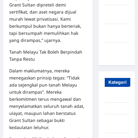
Grant Sultan dipreteli demi
Oktober
sertifikat, dan aset negara dijual
2023
murah lewat privatisasi. Kami
berkumpul bukan hanya berteriak,
Maret
tapi bersumpah memulihkan hak
2020
yang dirampas,” ujarnya.
Januari
Tanah Melayu Tak Boleh Berpindah
2020
Tanpa Restu
Dalam maklumatnya, mereka
menegaskan prinsip tegas: “Tidak
Kategori
ada sejengkal pun tanah Melayu
untuk dirampas”. Mereka
Aceh
berkomitmen terus mengawal dan
menyelamatkan seluruh tanah adat,
Aceh Besar
ulayat, maupun lahan berstatus
Grant Sultan sebagai bukti
Aceh
kedaulatan leluhur.
Timur