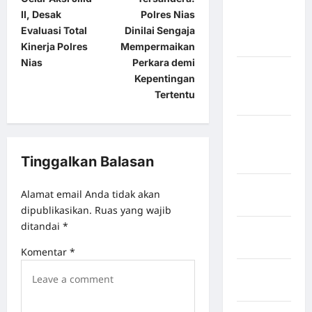
Kabupaten
II, Desak
Polres Nias
Kepulauan
Evaluasi Total
Dinilai Sengaja
Sangihe
Kinerja Polres
Mempermaikan
Nias
Perkara demi
Kabupaten
Kepentingan
Kotawaringin
Tertentu
Timur
Kabupaten
Kuantan
Tinggalkan Balasan
Singingi
Kabupaten
Alamat email Anda tidak akan
Kuningan
dipublikasikan.
Ruas yang wajib
ditandai
*
Kabupaten
Mamasa
Komentar
*
Kabupaten
Mamuju