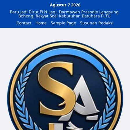
Agustus 7 2026
Baru Jadi Dirut PLN Lagi, Darmawan Prasodjo Langsung
Bohongi Rakyat Soal Kebutuhan Batubara PLTU
Contact
Home
Sample Page
Susunan Redaksi