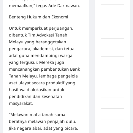
memaafkan,” tegas Ade Darmawan.
Gaza
Benteng Hukum dan Ekonomi
Gorontalo
Untuk memperkuat perjuangan,
Graphic
dibentuk Tim Advokasi Tanah
Melayu yang beranggotakan
Gunung
pengacara, akademisi, dan tetua
Sitoli
adat guna mendampingi warga
yang tergusur. Mereka juga
Gunungsitoli
mencanangkan pembentukan Bank
Health
Tanah Melayu, lembaga pengelola
aset ulayat secara produktif yang
Hukum dan
hasilnya dialokasikan untuk
kiminal
pendidikan dan kesehatan
masyarakat.
Inspiration
“Melawan mafia tanah sama
Internasional
beratnya melawan penjajah dulu.
Jakarta
Jika negara abai, adat yang bicara.