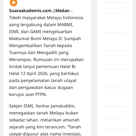
April 2026
Suaraakademis.com.|Medan
–
Tokoh masyarakat Melayu Indonesia
Maret
yang tergabung dalam MABMI,
2026
ISMI, dan GAMI mengeluarkan
Maklumat Bumi Melayu II: Sumpah
Februari
Mengembalikan Tanah kepada
2026
Tuannya dan Mengadili yang
Januari
Merampas. Rumusan ini merupakan
2026
tindak lanjut pertemuan Halal Bi
Halal 12 April 2026, yang berfokus
Desember
pada penyelamatan tanah ulayat
2025
dan pengawalan kasus dugaan
September
korupsi aset PTPN.
2025
Sekjen ISMI, Yanhar Jamaluddin,
Juli 2025
menegaskan tanah Melayu bukan
sekadar lahan, melainkan amanah
Mei 2025
sejarah yang kini terancam. “Tanah
ulayat digusur atas nama investasi,
April 2025