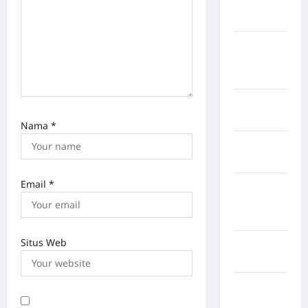
Kabupaten
Maros
Kabupaten
Minahasa
Utara
Kabupaten
Morowali
Nama
*
Kabupaten
Mukomuko
Email
*
Kabupaten
Musi
Banyuasin
Situs Web
Kabupaten
Nias
Kabupaten
Nias