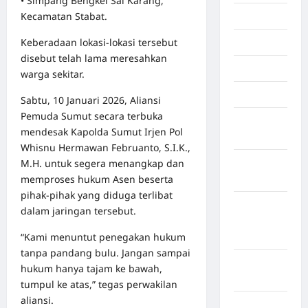
• Simpang Bengkel Sai Karang,
Kecamatan Stabat.
Internasional
Keberadaan lokasi-lokasi tersebut
Jakarta
disebut telah lama meresahkan
Jambi
warga sekitar.
Jawa Barat
Sabtu, 10 Januari 2026, Aliansi
Pemuda Sumut secara terbuka
Jawa
mendesak Kapolda Sumut Irjen Pol
Tengah
Whisnu Hermawan Februanto, S.I.K.,
M.H. untuk segera menangkap dan
kabupaten
memproses hukum Asen beserta
Banyumas
pihak-pihak yang diduga terlibat
Kabupaten
dalam jaringan tersebut.
Bengkulu
“Kami menuntut penegakan hukum
Utara
tanpa pandang bulu. Jangan sampai
Kabupaten
hukum hanya tajam ke bawah,
Bireuen
tumpul ke atas,” tegas perwakilan
aliansi.
Kabupaten