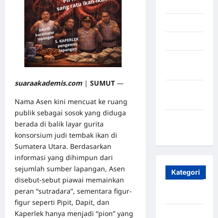
Juli 2025
Mei 2025
April 2025
Oktober
2023
suaraakademis.com
|
SUMUT
—
Maret
2020
Nama Asen kini mencuat ke ruang
publik sebagai sosok yang diduga
Januari
berada di balik layar gurita
2020
konsorsium judi tembak ikan di
Sumatera Utara. Berdasarkan
informasi yang dihimpun dari
sejumlah sumber lapangan, Asen
Kategori
disebut-sebut piawai memainkan
peran “sutradara”, sementara figur-
Aceh
figur seperti Pipit, Dapit, dan
Kaperlek hanya menjadi “pion” yang
Aceh Besar