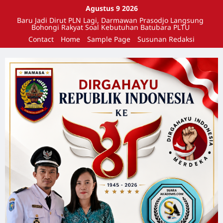
Agustus 9 2026
Baru Jadi Dirut PLN Lagi, Darmawan Prasodjo Langsung
Bohongi Rakyat Soal Kebutuhan Batubara PLTU
Contact
Home
Sample Page
Susunan Redaksi