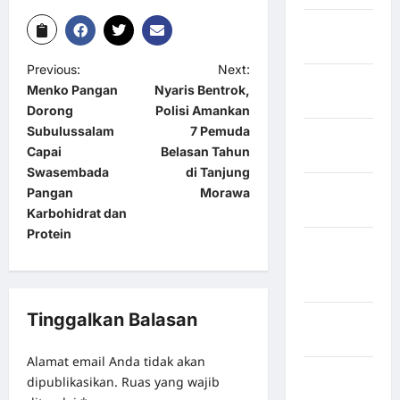
Kabupaten
Kuningan
Previous:
Next:
Kabupaten
Menko Pangan
Nyaris Bentrok,
Mamasa
Dorong
Polisi Amankan
Subulussalam
7 Pemuda
Kabupaten
Capai
Belasan Tahun
Mamuju
Swasembada
di Tanjung
Kabupaten
Pangan
Morawa
Maros
Karbohidrat dan
Protein
Kabupaten
Minahasa
Utara
Tinggalkan Balasan
Kabupaten
Morowali
Alamat email Anda tidak akan
Kabupaten
dipublikasikan.
Ruas yang wajib
Mukomuko