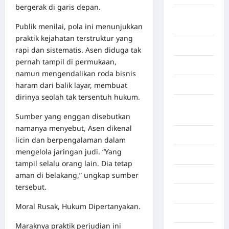
bergerak di garis depan.
Aceh
Publik menilai, pola ini menunjukkan
Timur
praktik kejahatan terstruktur yang
Aceh Utara
rapi dan sistematis. Asen diduga tak
pernah tampil di permukaan,
Aljazair
namun mengendalikan roda bisnis
haram dari balik layar, membuat
Asahan
dirinya seolah tak tersentuh hukum.
Banda
Sumber yang enggan disebutkan
Aceh
namanya menyebut, Asen dikenal
Bandung
licin dan berpengalaman dalam
mengelola jaringan judi. “Yang
Banten
tampil selalu orang lain. Dia tetap
Barru
aman di belakang,” ungkap sumber
tersebut.
Batam
Moral Rusak, Hukum Dipertanyakan.
Beijing
Maraknya praktik perjudian ini