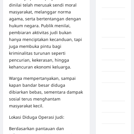
Bekasi
dinilai telah merusak sendi moral
masyarakat, melanggar norma
Bengkulu
agama, serta bertentangan dengan
Benua
hukum negara. Publik menilai,
Afrika
pembiaran aktivitas judi bukan
hanya menciptakan kecanduan, tapi
Berita viral
juga membuka pintu bagi
kriminalitas turunan seperti
Binjai
pencurian, kekerasan, hingga
Blog
kehancuran ekonomi keluarga.
Business
Warga mempertanyakan, sampai
kapan bandar besar diduga
Buton
dibiarkan bebas, sementara dampak
Tengah
sosial terus menghantam
masyarakat kecil.
Cilacap
Lokasi Diduga Operasi Judi:
Decor
Berdasarkan pantauan dan
Deli