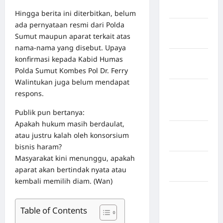
Boalemo
Hingga berita ini diterbitkan, belum
ada pernyataan resmi dari Polda
Kabupaten
Sumut maupun aparat terkait atas
Bogor
nama-nama yang disebut. Upaya
Kabupaten
konfirmasi kepada Kabid Humas
Bulukumba
Polda Sumut Kombes Pol Dr. Ferry
Walintukan juga belum mendapat
Kabupaten
respons.
Flores
Timur
Publik pun bertanya:
Apakah hukum masih berdaulat,
Kabupaten
atau justru kalah oleh konsorsium
Garut
bisnis haram?
Masyarakat kini menunggu, apakah
Kabupaten
aparat akan bertindak nyata atau
Gowa
kembali memilih diam. (Wan)
Kabupaten
Humbang
Table of Contents
Hasundutan