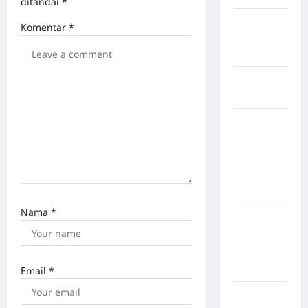
ditandai
*
Kabupaten
Komentar
*
Musi
Banyuasin
Kabupaten
Nias
Kabupaten
Nias
Selatan
Kabupaten
Nias Utara
Nama
*
kabupaten
Ogan
Komering
Ulu Timur
Email
*
Kabupaten