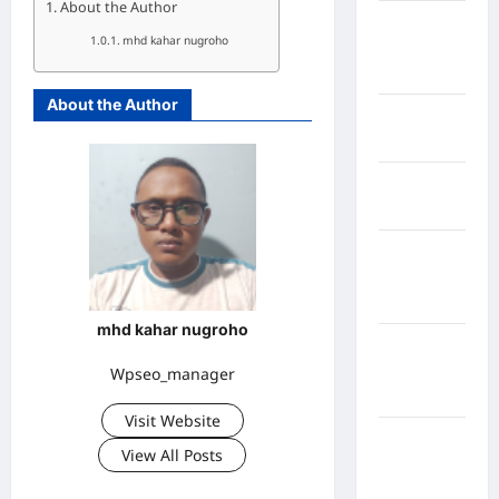
About the Author
Kabupaten
mhd kahar nugroho
Indragiri
Hilir
About the Author
Kabupaten
Jayawijaya
Kabupaten
Jembrana
Kabupaten
Kepulauan
Sangihe
mhd kahar nugroho
Kabupaten
Kotawaringin
Wpseo_manager
Timur
Visit Website
Kabupaten
View All Posts
Kuantan
Singingi