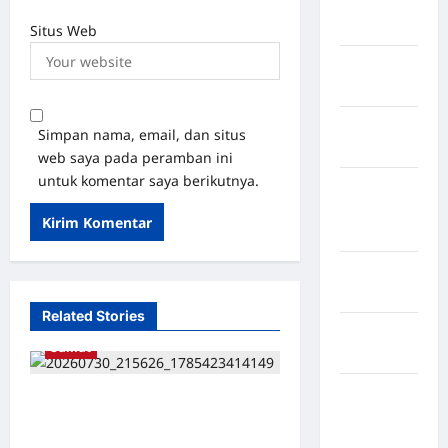
Pegunungan
Bintang
Situs Web
Kabupaten
Pinrang
Kabupaten
Simpan nama, email, dan situs
Purbalingga
web saya pada peramban ini
untuk komentar saya berikutnya.
Kabupaten
Rejang
Lebong
Kabupaten
Rote Ndao
Related Stories
Kabupaten
Sumut
Sampang
Kabupaten
Diduga Kuasai Lahan Hutan
Sidenreng
Lindung, Aktivitas PT Tun
Rappang