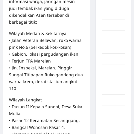
informasi warga, jaringan mesin
Serdang
judi tembak ikan yang diduga
Dumai
dikendalikan Asen tersebar di
berbagai titik:
Economy
Wilayah Medan & Sekitarnya
Gaza
• Jalan Veteran Belawan, ruko warna
pink No.6 (berkedok kos-kosan)
Gorontalo
• Gabion, lokasi pergudangan ikan
Graphic
• Terjun TPA Marelan
• Jln. Inspeksi, Marelan. Pinggir
Gunung
Sungai Titipapan Ruko gandeng dua
Sitoli
warna krem, dekat stasiun angkot
110
Gunungsitoli
Wilayah Langkat
Health
• Dusun II Kepala Sungai, Desa Suka
Hukum dan
Mulia.
kiminal
• Pasar 12 Kecamatan Secanggang.
• Bangsal Wonosari Pasar 4.
Inspiration