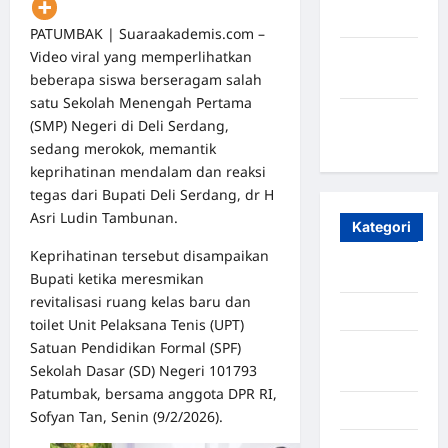
2023
PATUMBAK |
Suaraakademis.com
–
Video viral yang memperlihatkan
Maret
beberapa siswa berseragam salah
2020
satu Sekolah Menengah Pertama
Januari
(SMP) Negeri di Deli Serdang,
2020
sedang merokok, memantik
keprihatinan mendalam dan reaksi
tegas dari Bupati Deli Serdang, dr H
Asri Ludin Tambunan.
Kategori
Keprihatinan tersebut disampaikan
Aceh
Bupati ketika meresmikan
revitalisasi ruang kelas baru dan
Aceh Besar
toilet Unit Pelaksana Tenis (UPT)
Satuan Pendidikan Formal (SPF)
Aceh
Sekolah Dasar (SD) Negeri
101793
Timur
Patumbak, bersama anggota DPR RI,
Aceh Utara
Sofyan Tan, Senin (9/2/2026).