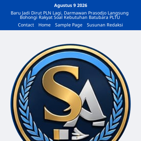
Agustus 9 2026
Baru Jadi Dirut PLN Lagi, Darmawan Prasodjo Langsung
Bohongi Rakyat Soal Kebutuhan Batubara PLTU
Contact
Home
Sample Page
Susunan Redaksi