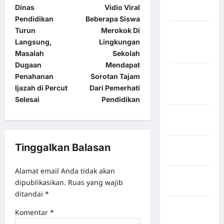
Dinas
Vidio Viral
Sangihe
Pendidikan
Beberapa Siswa
Turun
Merokok Di
Kabupaten
Langsung,
Lingkungan
Kotawaringin
Masalah
Sekolah
Timur
Dugaan
Mendapat
Kabupaten
Penahanan
Sorotan Tajam
Kuantan
Ijazah di Percut
Dari Pemerhati
Singingi
Selesai
Pendidikan
Kabupaten
Kuningan
Kabupaten
Tinggalkan Balasan
Mamasa
Alamat email Anda tidak akan
Kabupaten
dipublikasikan.
Ruas yang wajib
Mamuju
ditandai
*
Kabupaten
Komentar
*
Maros