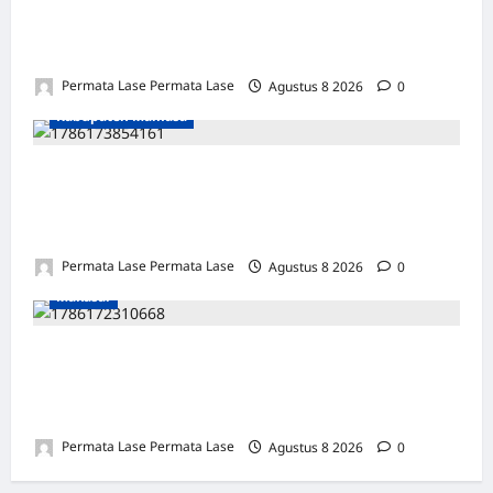
MOTOR DIKUBUR PELEPAH SAWIT: WARGA
& POLISI UNGKAP DALAM 24 JAM!
Permata Lase Permata Lase
Agustus 8 2026
0
Kabupaten Mamasa
SEJARAH BARU: OROBUA SELATAN PUNYA
KELOMPOK PERIKANAN, SIAP
KEMBANGKAN POTENSI DESA!
Permata Lase Permata Lase
Agustus 8 2026
0
Makasar
ULANG TAHUN FARIS: DEDIKASI &
INTEGRITAS JADI PILAR KEBENARAN
REPORTERNEWS
Permata Lase Permata Lase
Agustus 8 2026
0