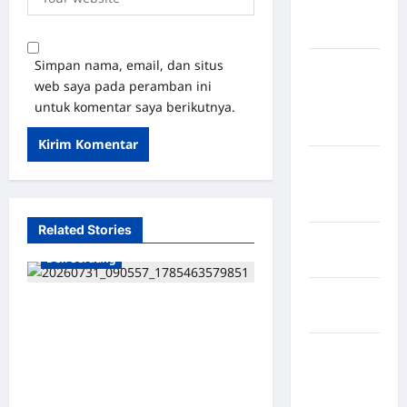
Kabupaten
Nias Utara
Simpan nama, email, dan situs
kabupaten
web saya pada peramban ini
Ogan
untuk komentar saya berikutnya.
Komering
Ulu Timur
Kabupaten
Pegunungan
Bintang
Related Stories
Kabupaten
Deli Serdang
Pinrang
Kabupaten
Dukung Ekonomi Desa, DPC
Purbalingga
ABPEDNAS Deli Serdang
Kabupaten
Tinjau Lokasi UMKM di
Rejang
Percut Sei Tuan dan Angkat
Lebong
Koordinator Pengembangan