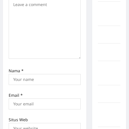
Kabupaten
Minahasa
Utara
Kabupaten
Morowali
Kabupaten
Mukomuko
Kabupaten
Nama
*
Musi
Banyuasin
Kabupaten
Email
*
Nias
Kabupaten
Nias
Situs Web
Selatan