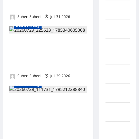
Kabupaten
Usaha
Rote Ndao
Suheri Suheri
Juli 31 2026
0
Deli Serdang
Kabupaten
Sampang
IGI Sumatera Utara dan LBH
Kabupaten
Amanat Nasional Teken
Sidenreng
MoU, Perkuat Perlindungan
Rappang
Hukum bagi Guru
Kabupaten
Suheri Suheri
Juli 29 2026
0
Sidrap
Deli Serdang
Kabupaten
Sorong
Ratusan Warga Tanjung
Kabupaten
Purba Menggelar Ujuk Rasa,
Sragen
Desak Audit Dana Desa
Rp1,8 Miliar dan Usut
Kabupaten
Dugaan Penyimpangan
Tangerang