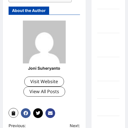
Bulukumba
About the Author
Kabupaten
Flores
Timur
Kabupaten
Humbang
Hasundutan
Kabupaten
Joni Suheryanto
Indragiri
Hilir
Visit Website
Kabupaten
View All Posts
Jayawijaya
Kabupaten
Jembrana
Kabupaten
Previous:
Next:
Kepulauan