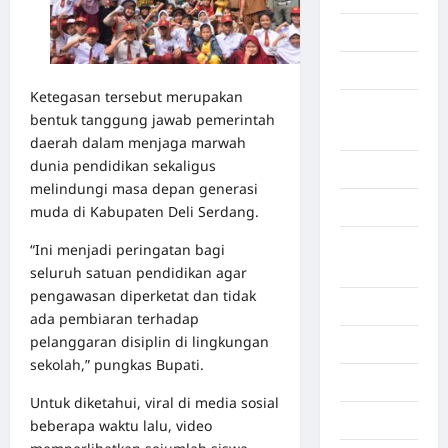
Gorontalo
Graphic
Ketegasan tersebut merupakan
Gunung
bentuk tanggung jawab pemerintah
Sitoli
daerah dalam menjaga marwah
dunia pendidikan sekaligus
Gunungsitoli
melindungi masa depan generasi
Health
muda di Kabupaten Deli Serdang.
Hukum dan
“Ini menjadi peringatan bagi
kiminal
seluruh satuan pendidikan agar
pengawasan diperketat dan tidak
Inspiration
ada pembiaran terhadap
pelanggaran disiplin di lingkungan
Internasional
sekolah,” pungkas Bupati.
Jakarta
Untuk diketahui, viral di media sosial
Jambi
beberapa waktu lalu, video