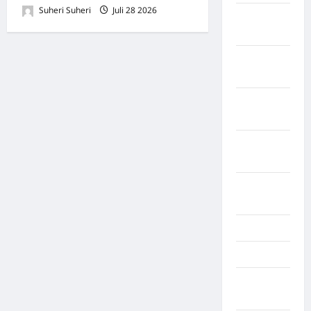
Suheri Suheri
Juli 28 2026
0
Kabupaten
Tanggamus
Kabupaten
Wonosobo
Kabupaten
Yalimo
Kalimantan
Barat
Kalimantan
Tengah
Karawang
Karo
Kayuagung
Palembang