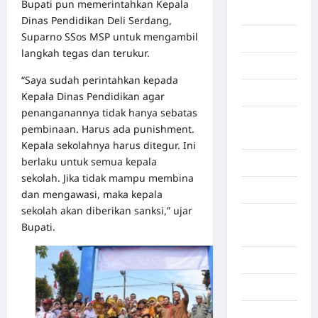
Bupati pun memerintahkan Kepala
Berita viral
Dinas Pendidikan Deli Serdang,
Suparno SSos MSP untuk mengambil
Binjai
langkah tegas dan terukur.
Blog
“Saya sudah perintahkan kepada
Business
Kepala Dinas Pendidikan agar
penanganannya tidak hanya sebatas
Buton
pembinaan. Harus ada punishment.
Tengah
Kepala sekolahnya harus ditegur. Ini
berlaku untuk semua kepala
Cilacap
sekolah. Jika tidak mampu membina
Decor
dan mengawasi, maka kepala
sekolah akan diberikan sanksi,” ujar
Deli
Bupati.
Serdang
Dumai
Economy
Gaza