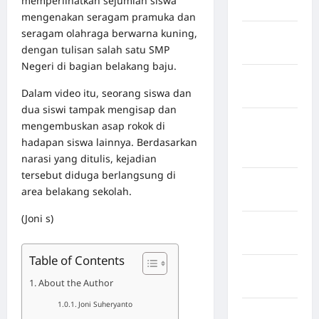
memperlihatkan sejumlah siswa
Jawa Barat
mengenakan seragam pramuka dan
seragam olahraga berwarna kuning,
Jawa
dengan tulisan salah satu SMP
Tengah
Negeri di bagian belakang baju.
kabupaten
Dalam video itu, seorang siswa dan
Banyumas
dua siswi tampak mengisap dan
Kabupaten
mengembuskan asap rokok di
Bengkulu
hadapan siswa lainnya. Berdasarkan
Utara
narasi yang ditulis, kejadian
tersebut diduga berlangsung di
Kabupaten
area belakang sekolah.
Bireuen
(Joni s)
Kabupaten
Boalemo
Table of Contents
Kabupaten
About the Author
Bogor
Joni Suheryanto
Kabupaten