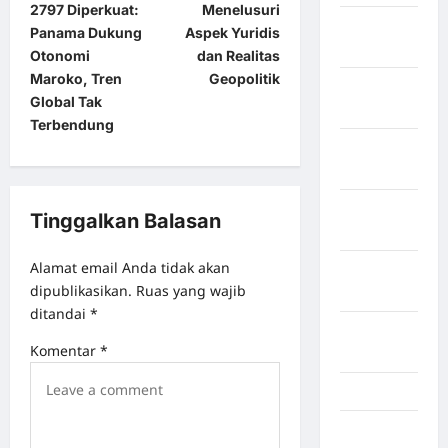
2797 Diperkuat:
Menelusuri
Kabupaten
Panama Dukung
Aspek Yuridis
Tangerang
Otonomi
dan Realitas
Maroko, Tren
Geopolitik
Kabupaten
Global Tak
Tanggamus
Terbendung
Kabupaten
Wonosobo
Kabupaten
Tinggalkan Balasan
Yalimo
Alamat email Anda tidak akan
Kalimantan
dipublikasikan.
Ruas yang wajib
Barat
ditandai
*
Kalimantan
Komentar
*
Tengah
Karawang
Karo