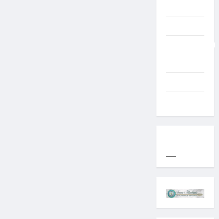
TNI AD
Typography
Uncategorized
Western
World
YOGYAKARTA