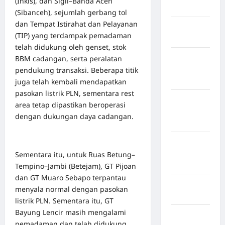
(Inkis), dan Sigli–Banda Aceh
Bogor
(Sibanceh), sejumlah gerbang tol
dan Tempat Istirahat dan Pelayanan
Kabupaten
(TIP) yang terdampak pemadaman
Bulukumba
telah didukung oleh genset, stok
Kabupaten
BBM cadangan, serta peralatan
Flores
pendukung transaksi. Beberapa titik
Timur
juga telah kembali mendapatkan
pasokan listrik PLN, sementara rest
Kabupaten
area tetap dipastikan beroperasi
Humbang
dengan dukungan daya cadangan.
Hasundutan
Kabupaten
Indragiri
Sementara itu, untuk Ruas Betung–
Hilir
Tempino–Jambi (Betejam), GT Pijoan
dan GT Muaro Sebapo terpantau
Kabupaten
menyala normal dengan pasokan
Jayawijaya
listrik PLN. Sementara itu, GT
Bayung Lencir masih mengalami
Kabupaten
pemadaman dan telah didukung