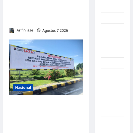
Sepekan di Lorong Cinta
Makasar
Maju Subulussalam, Warga
Maluku
Keluhkan Bau Menyengat
Manado
Arifin lase
Agustus 7 2026
0
maroko
Martapura
Medan
Muara
Enim
Nasional
Musi
Banyuasin
Lakukan Pemeliharaan Oprit
Nasional
Jembatan Batang Serangan,
Hutama Karya Uji Coba
Negara
Contraflow di KM 55 Tol
Afrika