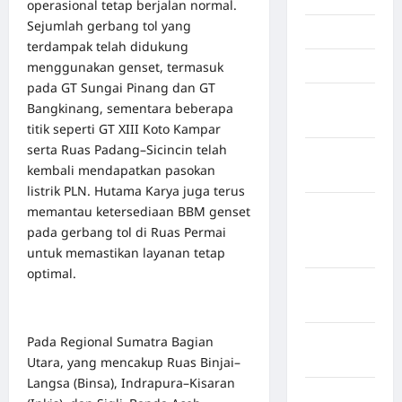
operasional tetap berjalan normal.
Sejumlah gerbang tol yang
Jambi
terdampak telah didukung
menggunakan genset, termasuk
Jawa Barat
pada GT Sungai Pinang dan GT
Jawa
Bangkinang, sementara beberapa
Tengah
titik seperti GT XIII Koto Kampar
serta Ruas Padang–Sicincin telah
kabupaten
kembali mendapatkan pasokan
Banyumas
listrik PLN. Hutama Karya juga terus
Kabupaten
memantau ketersediaan BBM genset
Bengkulu
pada gerbang tol di Ruas Permai
Utara
untuk memastikan layanan tetap
optimal.
Kabupaten
Bireuen
Kabupaten
Pada Regional Sumatra Bagian
Boalemo
Utara, yang mencakup Ruas Binjai–
Langsa (Binsa), Indrapura–Kisaran
Kabupaten