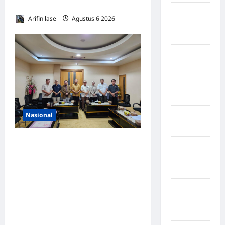
Binjai–Langsa
Negara
Arifin lase
Agustus 6 2026
0
Amerika
Serikat
Negara
arab
Negara
Austria
Nasional
Negara
Belanda
DPRD Provinsi Gorontalo
Negara
Dukung Percepatan
Federasi
Universal Coverage
Swiss
Jamsostek, BPJS
Negara
Ketenagakerjaan Usulkan
Guinea-
Strategi Capai 285.000 Ribu
Bissau
Pekerja Terlindungi