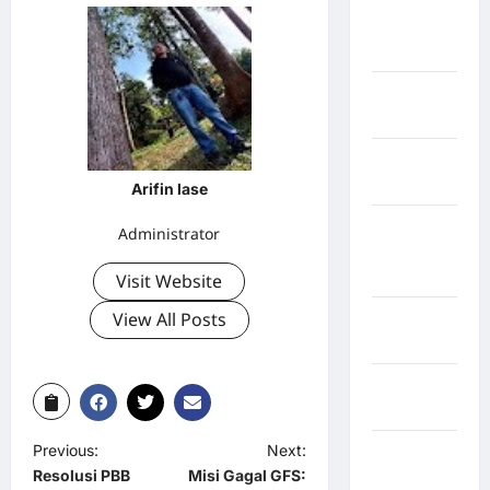
Kabupaten
Rejang
Lebong
Kabupaten
Rote Ndao
Kabupaten
Sampang
Arifin lase
Kabupaten
Administrator
Sidenreng
Rappang
Visit Website
View All Posts
Kabupaten
Sidrap
Kabupaten
Sorong
Previous:
Next:
Kabupaten
Resolusi PBB
Misi Gagal GFS:
Sragen