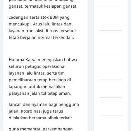
Jembrana
genset, termasuk kesiapan genset
Kabupaten
cadangan serta stok BBM yang
Kepulauan
mencukupi. Arus lalu lintas dan
Sangihe
layanan transaksi di ruas tersebut
Kabupaten
tetap berjalan normal terkendali.
Kotawaringin
Timur
Hutama Karya menegaskan bahwa
Kabupaten
seluruh petugas operasional,
Kuantan
layanan lalu lintas, serta tim
Singingi
pemeliharaan tetap bersiaga di
Kabupaten
lapangan untuk memastikan
Kuningan
pelayanan jalan tol tetap aman,
Kabupaten
lancar, dan nyaman bagi pengguna
Mamasa
jalan. Koordinasi juga terus
dilakukan bersama pihak terkait
Kabupaten
Mamuju
guna memantau perkembangan