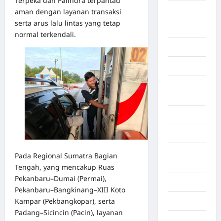
Terpeka dan Palindra terpantau
Economy
aman dengan layanan transaksi
serta arus lalu lintas yang tetap
Gaza
normal terkendali.
Gorontalo
Graphic
Gunung
Sitoli
Gunungsitoli
Health
Hukum dan
Pada Regional Sumatra Bagian
kiminal
Tengah, yang mencakup Ruas
Pekanbaru–Dumai (Permai),
Inspiration
Pekanbaru–Bangkinang–XIII Koto
Kampar (Pekbangkopar), serta
Internasional
Padang–Sicincin (Pacin), layanan
Jakarta