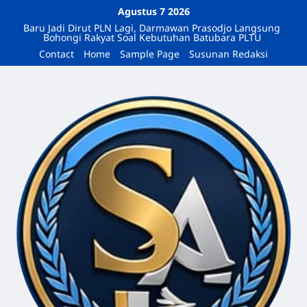
Agustus 7 2026
Baru Jadi Dirut PLN Lagi, Darmawan Prasodjo Langsung
Bohongi Rakyat Soal Kebutuhan Batubara PLTU
Contact
Home
Sample Page
Susunan Redaksi