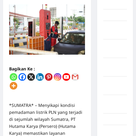
Mei 2026
April 2026
Maret
2026
Februari
2026
Januari
Bagikan Ke :
2026
Desember
2025
September
*SUMATRA* – Menyikapi kondisi
2025
pemadaman listrik PLN yang terjadi
di sejumlah wilayah Sumatra, PT
Juli 2025
Hutama Karya (Persero) (Hutama
Mei 2025
Karya) memastikan layanan