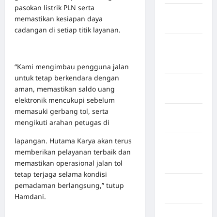
pasokan listrik PLN serta
Kabupaten
memastikan kesiapan daya
Maros
cadangan di setiap titik layanan.
Kabupaten
Minahasa
Utara
“Kami mengimbau pengguna jalan
untuk tetap berkendara dengan
Kabupaten
aman, memastikan saldo uang
Morowali
elektronik mencukupi sebelum
memasuki gerbang tol, serta
Kabupaten
mengikuti arahan petugas di
Mukomuko
lapangan. Hutama Karya akan terus
Kabupaten
memberikan pelayanan terbaik dan
Musi
memastikan operasional jalan tol
Banyuasin
tetap terjaga selama kondisi
Kabupaten
pemadaman berlangsung,” tutup
Nias
Hamdani.
Kabupaten