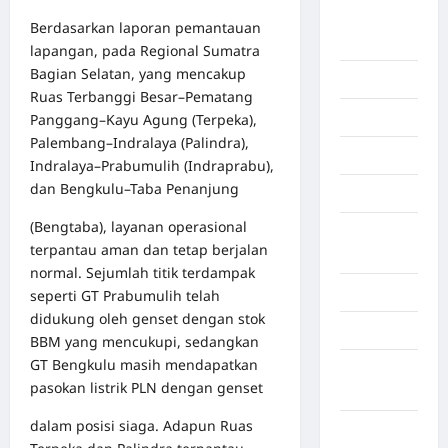
Benua
Berdasarkan laporan pemantauan
Afrika
lapangan, pada Regional Sumatra
Bagian Selatan, yang mencakup
Berita viral
Ruas Terbanggi Besar–Pematang
Binjai
Panggang–Kayu Agung (Terpeka),
Palembang–Indralaya (Palindra),
Blog
Indralaya–Prabumulih (Indraprabu),
dan Bengkulu–Taba Penanjung
Business
(Bengtaba), layanan operasional
Buton
terpantau aman dan tetap berjalan
Tengah
normal. Sejumlah titik terdampak
Cilacap
seperti GT Prabumulih telah
didukung oleh genset dengan stok
Decor
BBM yang mencukupi, sedangkan
GT Bengkulu masih mendapatkan
Deli
pasokan listrik PLN dengan genset
Serdang
dalam posisi siaga. Adapun Ruas
Dumai