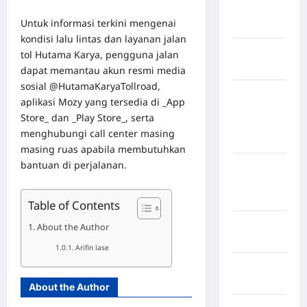
Nias
Untuk informasi terkini mengenai
Selatan
kondisi lalu lintas dan layanan jalan
Kabupaten
tol Hutama Karya, pengguna jalan
Nias Utara
dapat memantau akun resmi media
sosial @HutamaKaryaTollroad,
kabupaten
aplikasi Mozy yang tersedia di _App
Ogan
Store_ dan _Play Store_, serta
Komering
menghubungi call center masing
Ulu Timur
masing ruas apabila membutuhkan
bantuan di perjalanan.
Kabupaten
Pegunungan
Bintang
Table of Contents
Kabupaten
About the Author
Pinrang
Arifin lase
Kabupaten
Purbalingga
About the Author