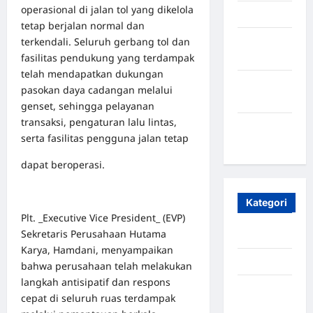
operasional di jalan tol yang dikelola
April 2025
tetap berjalan normal dan
terkendali. Seluruh gerbang tol dan
Oktober
fasilitas pendukung yang terdampak
2023
telah mendapatkan dukungan
Maret
pasokan daya cadangan melalui
2020
genset, sehingga pelayanan
transaksi, pengaturan lalu lintas,
Januari
serta fasilitas pengguna jalan tetap
2020
dapat beroperasi.
Kategori
Plt. _Executive Vice President_ (EVP)
Sekretaris Perusahaan Hutama
Aceh
Karya, Hamdani, menyampaikan
Aceh Besar
bahwa perusahaan telah melakukan
langkah antisipatif dan respons
Aceh
cepat di seluruh ruas terdampak
Timur