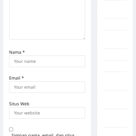
Kayuagung
Palembang
Kendari
Konawe
Utara
Nama
*
Konoha
Kota Binjai
Email
*
Kota
Mamuju
Kota
Parepare
Situs Web
Kota
Tangerang
Kotawaringin
Simpan nama, email, dan situs