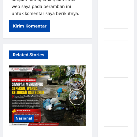
Timur
web saya pada peramban ini
untuk komentar saya berikutnya.
LABUHAN
BATU
Lampung
Lampung
Barat
Related Stories
Lampung
Selatan
Lampung
Tengah
Lampung
Timur
Nasional
Langkat
Majalengka
Sampah Menumpuk