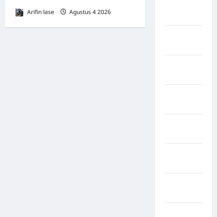
Negara
Arifin lase
Agustus 4 2026
0
inggris
Negara
Iran
Negara
Israel
Negara
Italia
Negara
jepang
Negara
Jerman
Negara
kanada
Negara