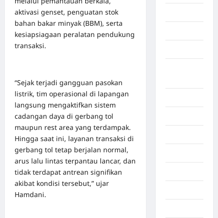
melalui pemantauan berkala,
aktivasi genset, penguatan stok
Aceh Utara
bahan bakar minyak (BBM), serta
Aljazair
kesiapsiagaan peralatan pendukung
transaksi.
Asahan
Banda
Aceh
“Sejak terjadi gangguan pasokan
listrik, tim operasional di lapangan
Bandung
langsung mengaktifkan sistem
cadangan daya di gerbang tol
Banten
maupun rest area yang terdampak.
Barru
Hingga saat ini, layanan transaksi di
gerbang tol tetap berjalan normal,
Batam
arus lalu lintas terpantau lancar, dan
tidak terdapat antrean signifikan
Beijing
akibat kondisi tersebut,” ujar
Bekasi
Hamdani.
Bengkulu