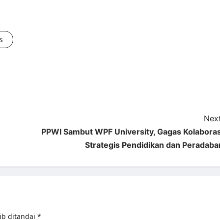
s
Next
PPWI Sambut WPF University, Gagas Kolaboras
Strategis Pendidikan dan Peradaba
ib ditandai
*