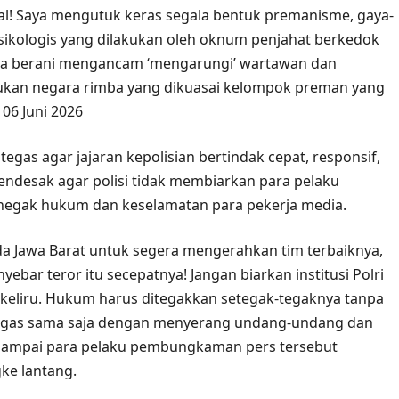
oral! Saya mengutuk keras segala bentuk premanisme, gaya-
psikologis yang dilakukan oleh oknum penjahat berkedok
reka berani mengancam ‘mengarungi’ wartawan dan
ukan negara rimba yang dikuasai kelompok preman yang
06 Juni 2026
gas agar jajaran kepolisian bertindak cepat, responsif,
ndesak agar polisi tidak membiarkan para pelaku
enegak hukum dan keselamatan para pekerja media.
a Jawa Barat untuk segera mengerahkan tim terbaiknya,
ar teror itu secepatnya! Jangan biarkan institusi Polri
keliru. Hukum harus ditegakkan setegak-tegaknya tanpa
tugas sama saja dengan menyerang undang-undang dan
i sampai para pelaku pembungkaman pers tersebut
gke lantang.