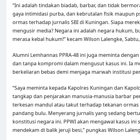
“Ini adalah tindakan biadab, barbar, dan tidak berm
gaya intimidasi purba, dan kebrutalan fisik maupun 
ormas terhadap jurnalis SBI di Kuningan. Siapa me
mengusir media? Negara ini adalah negara hukum, b
merasa kebal hukum!” kecam Wilson Lalengke, Sabtu, 
Alumni Lemhannas PPRA-48 ini juga meminta dengan te
dan tanpa kompromi dalam mengusut kasus ini. Ia me
berkeliaran bebas demi menjaga marwah institusi p
“Saya meminta kepada Kapolres Kuningan dan Kapold
tangkap dan penjarakan manusia-manusia barbar penyeb
terkesan mandul atau takut terhadap tekanan ormas 
pandang bulu. Menyerang jurnalis yang sedang ber
konstitusi negara ini. PPWI akan mengawal kasus in
mendekam di balik jeruji besi,” pungkas Wilson Lalen