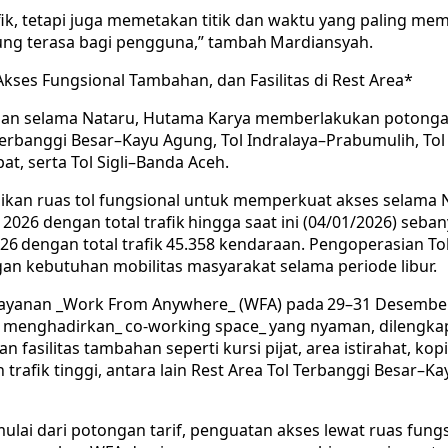
rafik, tetapi juga memetakan titik dan waktu yang paling 
sung terasa bagi pengguna,” tambah Mardiansyah.
Akses Fungsional Tambahan, dan Fasilitas di Rest Area*
gan selama Nataru, Hutama Karya memberlakukan potongan 
Terbanggi Besar–Kayu Agung, Tol Indralaya–Prabumulih, To
t, serta Tol Sigli–Banda Aceh.
n ruas tol fungsional untuk memperkuat akses selama Nata
2026 dengan total trafik hingga saat ini (04/01/2026) seba
26 dengan total trafik 45.358 kendaraan. Pengoperasian To
ngan kebutuhan mobilitas masyarakat selama periode libur.
ayanan _Work From Anywhere_ (WFA) pada 29–31 Desember 2
menghadirkan_ co-working space_ yang nyaman, dilengkapi 
 fasilitas tambahan seperti kursi pijat, area istirahat, kopi 
rafik tinggi, antara lain Rest Area Tol Terbanggi Besar–Ka
i dari potongan tarif, penguatan akses lewat ruas fungsio