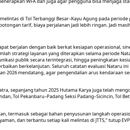
enerapkan WFA dan juga agar pengguna bisa menjaga stami
melintas di Tol Terbanggi Besar–Kayu Agung pada periode
ongan tarif, biaya perjalanan jadi lebih ringan. Jadi masih
apat berjalan dengan baik berkat kesiapan operasional, si
Sejumlah strategi layanan yang diterapkan selama periode Nata
kasi publik secara terintegrasi, hingga peningkatan kesia
erbaikan berkelanjutan. Seluruh catatan evaluasi Nataru i
 2026 mendatang, agar pengendalian arus kendaraan semaki
a, sepanjang tahun 2025 Hutama Karya juga telah mengopera
andan, Tol Pekanbaru–Padang Seksi Padang–Sicincin, Tol B
depan, termasuk sebagai bahan penyusunan langkah operasi
aman, dan terbantu setiap kali melintas di JTTS,” tutup E