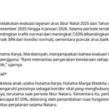
elakukan evaluasi layanan arus libur Natal 2025 dan Tahun 
esember 2025 hingga 4 Januari 2026. Selama periode tersebu
bandingkan trafik normal dan meningkat 7,63% dibandingkan
ik 38% dari kondisi normal), sementara puncak arus balik 
 Hutama Karya, Mardiansyah, menyampaikan bahwa evaluasi
 pengguna. “Kami memantau pergerakan kendaraan setiap h
ik,” ujarnya.
ali*
 dikelola anak usaha Hutama Karya, Hutama Marga Waskita, 
engaruhi posisinya sebagai koridor vital yang menghubung
, terutama saat periode libur Nataru. Sementara itu, pen
ng mencapai 87,50%, didorong oleh penambahan ruas fungsio
vitas perjalanan selama Nataru.