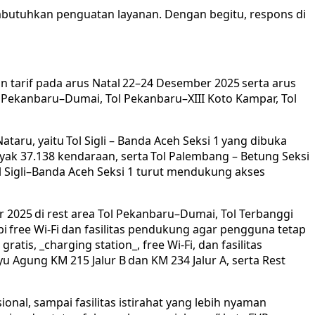
membutuhkan penguatan layanan. Dengan begitu, respons di
tarif pada arus Natal 22–24 Desember 2025 serta arus
l Pekanbaru–Dumai, Tol Pekanbaru–XIII Koto Kampar, Tol
ru, yaitu Tol Sigli – Banda Aceh Seksi 1 yang dibuka
nyak 37.138 kendaraan, serta Tol Palembang – Betung Seksi
l Sigli–Banda Aceh Seksi 1 turut mendukung akses
025 di rest area Tol Pekanbaru–Dumai, Tol Terbanggi
free Wi-Fi dan fasilitas pendukung agar pengguna tetap
gratis, _charging station_, free Wi-Fi, dan fasilitas
yu Agung KM 215 Jalur B dan KM 234 Jalur A, serta Rest
nal, sampai fasilitas istirahat yang lebih nyaman