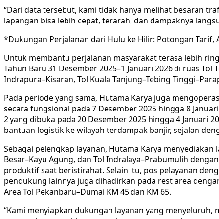
“Dari data tersebut, kami tidak hanya melihat besaran t
lapangan bisa lebih cepat, terarah, dan dampaknya lang
*Dukungan Perjalanan dari Hulu ke Hilir: Potongan Tarif, 
Untuk membantu perjalanan masyarakat terasa lebih rin
Tahun Baru 31 Desember 2025–1 Januari 2026 di ruas Tol 
Indrapura–Kisaran, Tol Kuala Tanjung–Tebing Tinggi–Parapa
Pada periode yang sama, Hutama Karya juga mengoperasika
secara fungsional pada 7 Desember 2025 hingga 8 Januari 
2 yang dibuka pada 20 Desember 2025 hingga 4 Januari 20
bantuan logistik ke wilayah terdampak banjir, sejalan de
Sebagai pelengkap layanan, Hutama Karya menyediakan l
Besar–Kayu Agung, dan Tol Indralaya–Prabumulih dengan 
produktif saat beristirahat. Selain itu, pos pelayanan dengan
pendukung lainnya juga dihadirkan pada rest area dengan t
Area Tol Pekanbaru–Dumai KM 45 dan KM 65.
“Kami menyiapkan dukungan layanan yang menyeluruh, mula