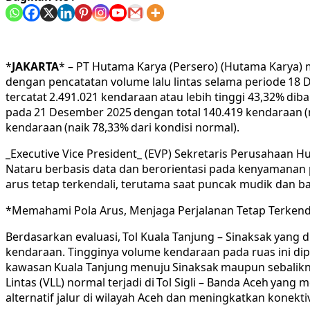
*
JAKARTA
* – PT Hutama Karya (Persero) (Hutama Karya) m
dengan pencatatan volume lalu lintas selama periode 18 D
tercatat 2.491.021 kendaraan atau lebih tinggi 43,32% di
pada 21 Desember 2025 dengan total 140.419 kendaraan (na
kendaraan (naik 78,33% dari kondisi normal).
_Executive Vice President_ (EVP) Sekretaris Perusahaan
Nataru berbasis data dan berorientasi pada kenyamanan
arus tetap terkendali, terutama saat puncak mudik dan bal
*Memahami Pola Arus, Menjaga Perjalanan Tetap Terkend
Berdasarkan evaluasi, Tol Kuala Tanjung – Sinaksak yang
kendaraan. Tingginya volume kendaraan pada ruas ini dip
kawasan Kuala Tanjung menuju Sinaksak maupun sebaliknya
Lintas (VLL) normal terjadi di Tol Sigli – Banda Aceh ya
alternatif jalur di wilayah Aceh dan meningkatkan konekti