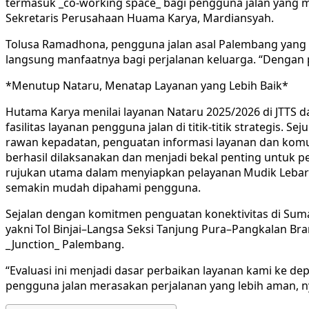
termasuk _co-working space_ bagi pengguna jalan yang m
Sekretaris Perusahaan Huama Karya, Mardiansyah.
Tolusa Ramadhona, pengguna jalan asal Palembang yang 
langsung manfaatnya bagi perjalanan keluarga. “Dengan pot
*Menutup Nataru, Menatap Layanan yang Lebih Baik*
Hutama Karya menilai layanan Nataru 2025/2026 di JTTS d
fasilitas layanan pengguna jalan di titik-titik strategis. 
rawan kepadatan, penguatan informasi layanan dan komuni
berhasil dilaksanakan dan menjadi bekal penting untuk p
rujukan utama dalam menyiapkan pelayanan Mudik Lebaran
semakin mudah dipahami pengguna.
Sejalan dengan komitmen penguatan konektivitas di Sumatr
yakni Tol Binjai–Langsa Seksi Tanjung Pura–Pangkalan Br
_Junction_ Palembang.
“Evaluasi ini menjadi dasar perbaikan layanan kami ke 
pengguna jalan merasakan perjalanan yang lebih aman, ny