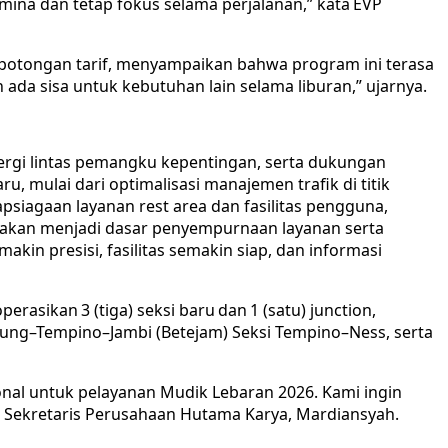
na dan tetap fokus selama perjalanan,” kata EVP
 potongan tarif, menyampaikan bahwa program ini terasa
 ada sisa untuk kebutuhan lain selama liburan,” ujarnya.
nergi lintas pemangku kepentingan, serta dukungan
ru, mulai dari optimalisasi manajemen trafik di titik
psiagaan layanan rest area dan fasilitas pengguna,
ni akan menjadi dasar penyempurnaan layanan serta
n presisi, fasilitas semakin siap, dan informasi
sikan 3 (tiga) seksi baru dan 1 (satu) junction,
etung–Tempino–Jambi (Betejam) Seksi Tempino–Ness, serta
onal untuk pelayanan Mudik Lebaran 2026. Kami ingin
VP Sekretaris Perusahaan Hutama Karya, Mardiansyah.