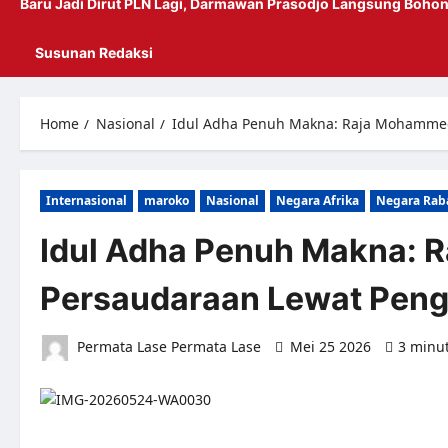
Baru Jadi Dirut PLN Lagi, Darmawan Prasodjo Langsung Bohon
Susunan Redaksi
Home
Nasional
Idul Adha Penuh Makna: Raja Mohamme
Internasional
maroko
Nasional
Negara Afrika
Negara Rab
Idul Adha Penuh Makna: 
Persaudaraan Lewat Pen
Permata Lase Permata Lase
Mei 25 2026
3 minu