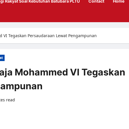
gi Rakyat Soal Kebutuhan Batubara PLTU
Contact
Home
d VI Tegaskan Persaudaraan Lewat Pengampunan
at
Raja Mohammed VI Tegaskan
gampunan
tes read
0 comments