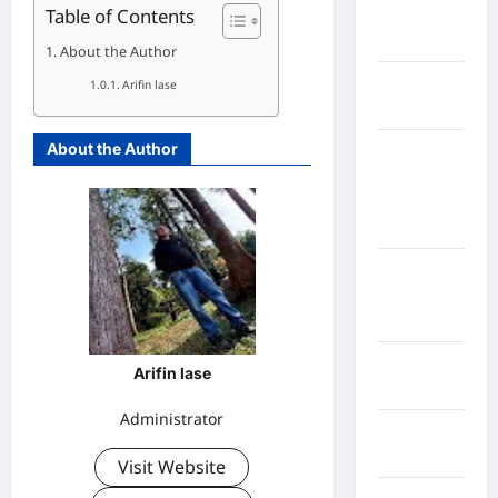
Table of Contents
Nias
Selatan
About the Author
Kabupaten
Arifin lase
Nias Utara
About the Author
kabupaten
Ogan
Komering
Ulu Timur
Kabupaten
Pegunungan
Bintang
Kabupaten
Arifin lase
Pinrang
Administrator
Kabupaten
Purbalingga
Visit Website