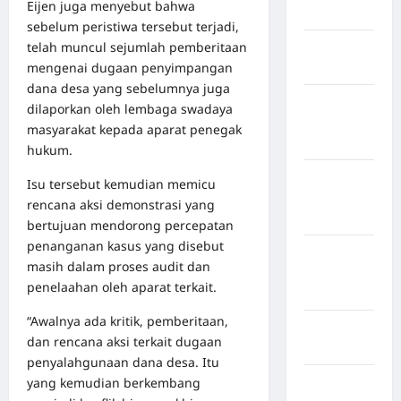
Eijen juga menyebut bahwa
Bogor
sebelum peristiwa tersebut terjadi,
telah muncul sejumlah pemberitaan
Kabupaten
mengenai dugaan penyimpangan
Bulukumba
dana desa yang sebelumnya juga
Kabupaten
dilaporkan oleh lembaga swadaya
Flores
masyarakat kepada aparat penegak
Timur
hukum.
Kabupaten
Isu tersebut kemudian memicu
Humbang
rencana aksi demonstrasi yang
Hasundutan
bertujuan mendorong percepatan
penanganan kasus yang disebut
Kabupaten
masih dalam proses audit dan
Indragiri
penelaahan oleh aparat terkait.
Hilir
“Awalnya ada kritik, pemberitaan,
Kabupaten
dan rencana aksi terkait dugaan
Jayawijaya
penyalahgunaan dana desa. Itu
yang kemudian berkembang
Kabupaten