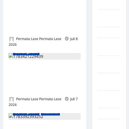
Timur
Pemimpin Merangkul,
Berjejar Luas: Dr. Yaredi
LABUHAN
BATU
Waruwu Kunci Masa Depan
Cerah Universitas Nias
Lampung
Permata Lase Permata Lase
Juli 8
Lampung
2026
0
Barat
Gunungsitoli
Lampung
Setelah Menyewa, Motor
Selatan
Dibawa Lari: Kapan Polres
Lampung
Nias Bergerak Tangkap
Tengah
Pelaku?
Lampung
Permata Lase Permata Lase
Juli 7
Timur
2026
0
Gunungsitoli
Nasional
Langkat
Majalengka
Merintis Bersama Bertahun-