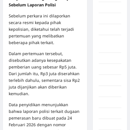
Sebelum Laporan Polisi
Aceh Utara
Sebelum perkara ini dilaporkan
Aljazair
secara resmi kepada pihak
kepolisian, diketahui telah terjadi
Asahan
pertemuan yang melibatkan
Banda
beberapa pihak terkait.
Aceh
Dalam pertemuan tersebut,
Bandung
disebutkan adanya kesepakatan
pemberian uang sebesar Rp5 juta.
Banten
Dari jumlah itu, Rp3 juta diserahkan
terlebih dahulu, sementara sisa Rp2
Barru
juta dijanjikan akan diberikan
Batam
kemudian.
Beijing
Data penyidikan menunjukkan
bahwa laporan polisi terkait dugaan
Bekasi
pemerasan baru dibuat pada 24
Februari 2026 dengan nomor
Bengkulu