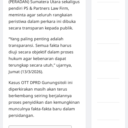
(PERADAN) Sumatera Utara sekaligus
Kabupaten
pendiri PS & Partners Law Firm,
Maros
meminta agar seluruh rangkaian
peristiwa dalam perkara ini dibuka
Kabupaten
secara transparan kepada publik.
Minahasa
Utara
“Yang paling penting adalah
transparansi. Semua fakta harus
Kabupaten
diuji secara objektif dalam proses
Morowali
hukum agar kebenaran dapat
terungkap secara utuh,” ujarnya,
Kabupaten
Jumat (13/3/2026).
Mukomuko
Kasus OTT DPRD Gunungsitoli ini
Kabupaten
diperkirakan masih akan terus
Musi
berkembang seiring berjalannya
Banyuasin
proses penyidikan dan kemungkinan
Kabupaten
munculnya fakta-fakta baru dalam
Nias
persidangan.
Kabupaten