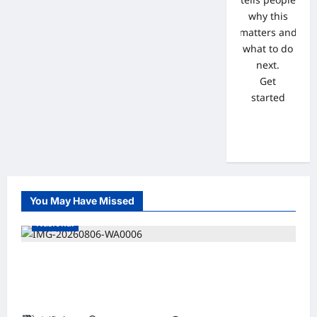
why this
matters and
what to do
next.
Get
started
You May Have Missed
Nasional
Lakukan Pemeliharaan Oprit Jembatan
Batang Serangan, Hutama Karya Uji Coba
Contraflow di KM 55 Tol Binjai–Langsa