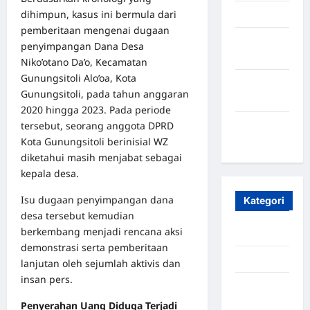
dihimpun, kasus ini bermula dari
April 2025
pemberitaan mengenai dugaan
Oktober
penyimpangan Dana Desa
2023
Niko’otano Da’o, Kecamatan
Gunungsitoli Alo’oa, Kota
Maret
Gunungsitoli, pada tahun anggaran
2020
2020 hingga 2023. Pada periode
tersebut, seorang anggota DPRD
Januari
Kota Gunungsitoli berinisial WZ
2020
diketahui masih menjabat sebagai
kepala desa.
Isu dugaan penyimpangan dana
Kategori
desa tersebut kemudian
berkembang menjadi rencana aksi
Aceh
demonstrasi serta pemberitaan
Aceh Besar
lanjutan oleh sejumlah aktivis dan
insan pers.
Aceh
Timur
Penyerahan Uang Diduga Terjadi