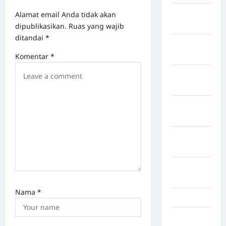
Kabupaten
Alamat email Anda tidak akan
Tangerang
dipublikasikan.
Ruas yang wajib
ditandai
*
Kabupaten
Tanggamus
Komentar
*
Kabupaten
Wonosobo
Kabupaten
Yalimo
Kalimantan
Barat
Kalimantan
Tengah
Nama
*
Karawang
Karo