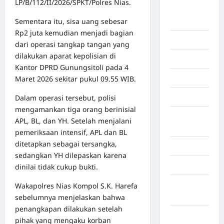
LP/B/112/II/2026/SPKT/Polres Nias.
Benua
Sementara itu, sisa uang sebesar
Afrika
Rp2 juta kemudian menjadi bagian
Berita viral
dari operasi tangkap tangan yang
dilakukan aparat kepolisian di
Binjai
Kantor DPRD Gunungsitoli pada 4
Blog
Maret 2026 sekitar pukul 09.55 WIB.
Business
Dalam operasi tersebut, polisi
mengamankan tiga orang berinisial
Buton
APL, BL, dan YH. Setelah menjalani
Tengah
pemeriksaan intensif, APL dan BL
ditetapkan sebagai tersangka,
Cilacap
sedangkan YH dilepaskan karena
Decor
dinilai tidak cukup bukti.
Deli
Wakapolres Nias Kompol S.K. Harefa
Serdang
sebelumnya menjelaskan bahwa
penangkapan dilakukan setelah
Dumai
pihak yang mengaku korban