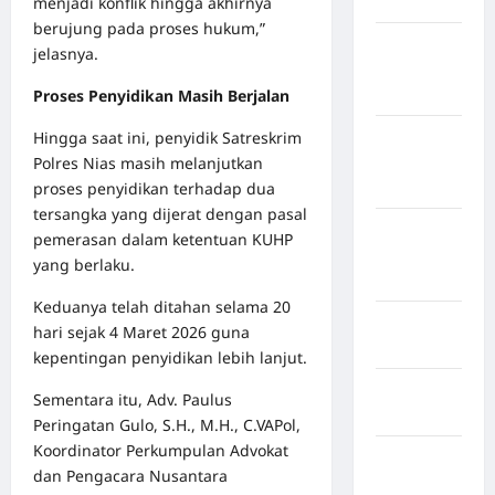
menjadi konflik hingga akhirnya
Jembrana
berujung pada proses hukum,”
Kabupaten
jelasnya.
Kepulauan
Proses Penyidikan Masih Berjalan
Sangihe
Hingga saat ini, penyidik Satreskrim
Kabupaten
Polres Nias masih melanjutkan
Kotawaringin
proses penyidikan terhadap dua
Timur
tersangka yang dijerat dengan pasal
Kabupaten
pemerasan dalam ketentuan KUHP
Kuantan
yang berlaku.
Singingi
Keduanya telah ditahan selama 20
Kabupaten
hari sejak 4 Maret 2026 guna
Kuningan
kepentingan penyidikan lebih lanjut.
Kabupaten
Sementara itu, Adv. Paulus
Mamasa
Peringatan Gulo, S.H., M.H., C.VAPol,
Koordinator Perkumpulan Advokat
Kabupaten
dan Pengacara Nusantara
Mamuju