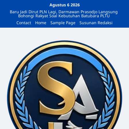
Agustus 6 2026
Baru Jadi Dirut PLN Lagi, Darmawan Prasodjo Langsung
Bohongi Rakyat Soal Kebutuhan Batubara PLTU
Contact
Home
Sample Page
Susunan Redaksi