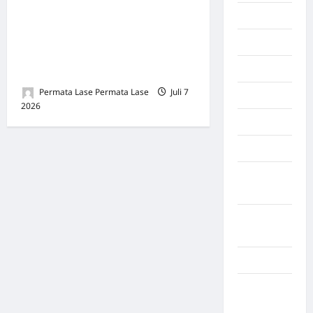
Tahun, Berakhir Sendiri: Apa
Makasar
yang Dibangun Lama,
Maluku
Hancur Sekejap Demi Uang
Manado
Recehan
Permata Lase Permata Lase
Juli 7
maroko
2026
0
Martapura
Medan
Muara
Enim
Musi
Banyuasin
Nasional
Negara
Afrika