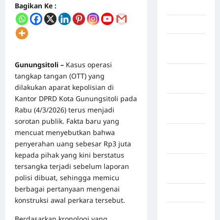
Bagikan Ke :
Mei 2026
April 2026
Maret
2026
Gunungsitoli –
Kasus operasi
Februari
tangkap tangan (OTT) yang
2026
dilakukan aparat kepolisian di
Kantor DPRD Kota Gunungsitoli pada
Januari
Rabu (4/3/2026) terus menjadi
2026
sorotan publik. Fakta baru yang
mencuat menyebutkan bahwa
Desember
penyerahan uang sebesar Rp3 juta
2025
kepada pihak yang kini berstatus
September
tersangka terjadi sebelum laporan
2025
polisi dibuat, sehingga memicu
berbagai pertanyaan mengenai
Juli 2025
konstruksi awal perkara tersebut.
Mei 2025
Berdasarkan kronologi yang