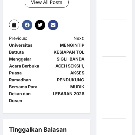
Kabupaten
View All Posts
Rejang
Lebong
Kabupaten
Rote Ndao
Previous:
Next:
Kabupaten
Universitas
MENGINTIP
Sampang
Battuta
KESIAPAN TOL
Menggelar
SIGLI–BANDA
Kabupaten
Acara Berbuka
ACEH SEKSI 1,
Sidenreng
Puasa
AKSES
Rappang
Ramadhan
PENDUKUNG
Bersama Para
MUDIK
Kabupaten
Dekan dan
LEBARAN 2026
Sidrap
Dosen
Kabupaten
Sorong
Kabupaten
Tinggalkan Balasan
Sragen