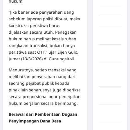
hukum.
Jambi
“Jika benar ada penyerahan uang
sebelum laporan polisi dibuat, maka
Jawa Barat
konstruksi peristiwa harus
dijelaskan secara utuh. Penegakan
Jawa
hukum harus melihat keseluruhan
Tengah
rangkaian transaksi, bukan hanya
kabupaten
peristiwa saat OTT,” ujar Eijen Gulo,
Banyumas
Jumat (13/3/2026) di Gunungsitoli.
Kabupaten
Menurutnya, setiap transaksi yang
Bengkulu
melibatkan penyerahan uang dari
Utara
seorang pejabat publik kepada
pihak lain seharusnya juga diperiksa
Kabupaten
secara proporsional agar penegakan
Bireuen
hukum berjalan secara berimbang.
Kabupaten
Berawal dari Pemberitaan Dugaan
Boalemo
Penyimpangan Dana Desa
Kabupaten