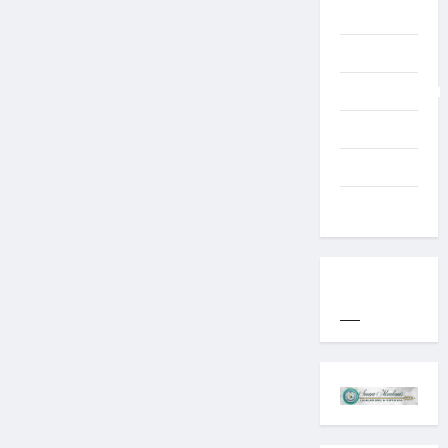
TNI AD
Typography
Uncategorized
Western
World
YOGYAKARTA