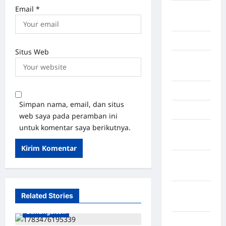
Email
*
Kayuagung
Palembang
Kendari
Situs Web
Konawe
Utara
Konoha
Simpan nama, email, dan situs
Kota Binjai
web saya pada peramban ini
untuk komentar saya berikutnya.
Kota
Mamuju
Kota
Parepare
Kota
Related Stories
Tangerang
Gunungsitoli
Kotawaringin