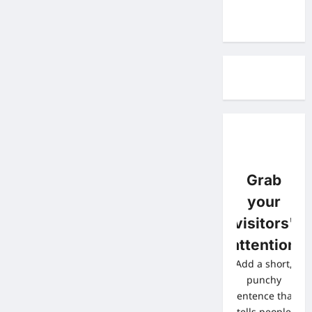
Grab
your
visitors'
attention
Add a short,
punchy
sentence that
tells people