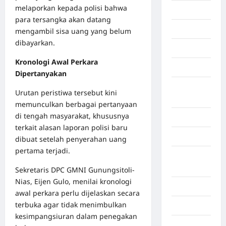
melaporkan kepada polisi bahwa
Economy
para tersangka akan datang
Gaza
mengambil sisa uang yang belum
dibayarkan.
Gorontalo
Kronologi Awal Perkara
Graphic
Dipertanyakan
Gunung
Urutan peristiwa tersebut kini
Sitoli
memunculkan berbagai pertanyaan
di tengah masyarakat, khususnya
Gunungsitoli
terkait alasan laporan polisi baru
Health
dibuat setelah penyerahan uang
pertama terjadi.
Hukum dan
kiminal
Sekretaris DPC GMNI Gunungsitoli-
Nias, Eijen Gulo, menilai kronologi
Inspiration
awal perkara perlu dijelaskan secara
terbuka agar tidak menimbulkan
Internasional
kesimpangsiuran dalam penegakan
Jakarta