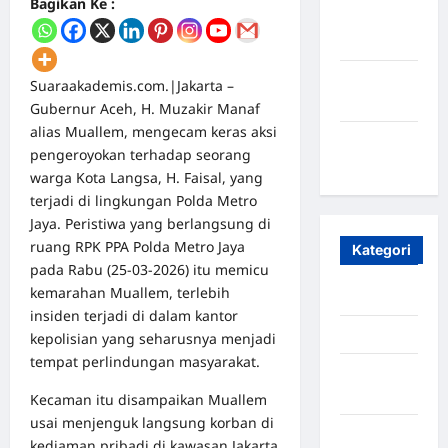
Bagikan Ke :
Oktober
2023
Maret
Suaraakademis.com.|Jakarta –
2020
Gubernur Aceh, H. Muzakir Manaf
alias Muallem, mengecam keras aksi
Januari
pengeroyokan terhadap seorang
2020
warga Kota Langsa, H. Faisal, yang
terjadi di lingkungan Polda Metro
Jaya. Peristiwa yang berlangsung di
ruang RPK PPA Polda Metro Jaya
Kategori
pada Rabu (25-03-2026) itu memicu
kemarahan Muallem, terlebih
Aceh
insiden terjadi di dalam kantor
Aceh Besar
kepolisian yang seharusnya menjadi
tempat perlindungan masyarakat.
Aceh
Timur
Kecaman itu disampaikan Muallem
usai menjenguk langsung korban di
Aceh Utara
kediaman pribadi di kawasan Jakarta