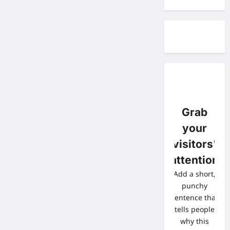
Grab
your
visitors'
attention
Add a short,
punchy
sentence that
tells people
why this