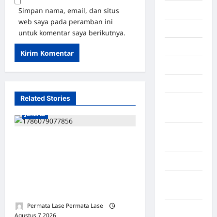
Maluku
Simpan nama, email, dan situs
web saya pada peramban ini
Manado
untuk komentar saya berikutnya.
maroko
Martapura
Medan
Related Stories
Muara
Enim
Jakarta
Musi
ISU SURPRES PERGANTIAN
Banyuasin
KAPOLRI DINILAI
Nasional
MENYESATKAN:
KEWENANGAN TETAP DI
Negara
Afrika
TANGAN PRESIDEN
Permata Lase Permata Lase
Negara
Agustus 7 2026
0