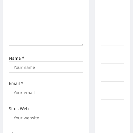
LABUHAN
BATU
Lampung
Lampung
Barat
Lampung
Selatan
Nama
*
Lampung
Tengah
Email
*
Lampung
Timur
Langkat
Situs Web
Majalengka
Makasar