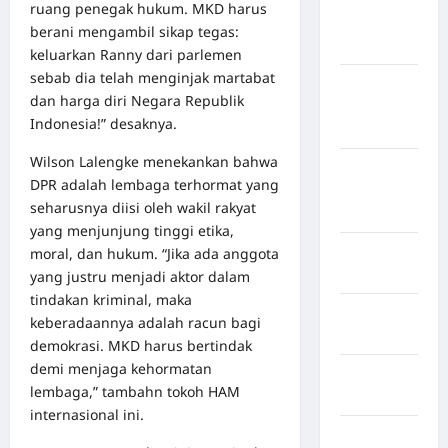
ruang penegak hukum. MKD harus
Kepulauan
berani mengambil sikap tegas:
Sangihe
keluarkan Ranny dari parlemen
sebab dia telah menginjak martabat
Kabupaten
dan harga diri Negara Republik
Kotawaringin
Indonesia!” desaknya.
Timur
Wilson Lalengke menekankan bahwa
Kabupaten
DPR adalah lembaga terhormat yang
Kuantan
seharusnya diisi oleh wakil rakyat
Singingi
yang menjunjung tinggi etika,
Kabupaten
moral, dan hukum. “Jika ada anggota
Kuningan
yang justru menjadi aktor dalam
tindakan kriminal, maka
Kabupaten
keberadaannya adalah racun bagi
Mamasa
demokrasi. MKD harus bertindak
demi menjaga kehormatan
Kabupaten
lembaga,” tambahn tokoh HAM
Mamuju
internasional ini.
Kabupaten