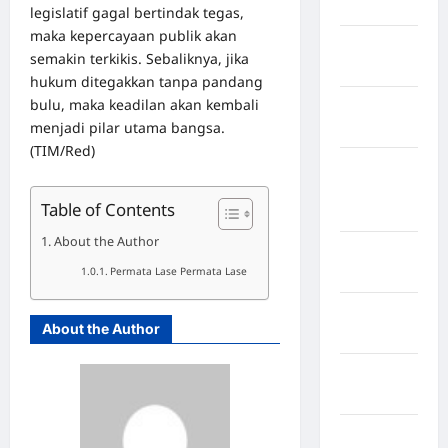
Lebong
legislatif gagal bertindak tegas,
maka kepercayaan publik akan
Kabupaten
semakin terkikis. Sebaliknya, jika
Rote Ndao
hukum ditegakkan tanpa pandang
bulu, maka keadilan akan kembali
Kabupaten
menjadi pilar utama bangsa.
Sampang
(TIM/Red)
Kabupaten
Sidenreng
Table of Contents
Rappang
About the Author
Kabupaten
Permata Lase Permata Lase
Sidrap
Kabupaten
About the Author
Sorong
Kabupaten
Sragen
Kabupaten