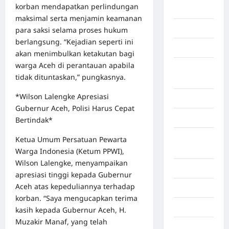
korban mendapatkan perlindungan
Gaza
maksimal serta menjamin keamanan
Gorontalo
para saksi selama proses hukum
berlangsung. “Kejadian seperti ini
Graphic
akan menimbulkan ketakutan bagi
warga Aceh di perantauan apabila
Gunung
tidak dituntaskan,” pungkasnya.
Sitoli
*Wilson Lalengke Apresiasi
Gunungsitoli
Gubernur Aceh, Polisi Harus Cepat
Health
Bertindak*
Hukum dan
Ketua Umum Persatuan Pewarta
kiminal
Warga Indonesia (Ketum PPWI),
Wilson Lalengke, menyampaikan
Inspiration
apresiasi tinggi kepada Gubernur
Aceh atas kepeduliannya terhadap
Internasional
korban. “Saya mengucapkan terima
Jakarta
kasih kepada Gubernur Aceh, H.
Muzakir Manaf, yang telah
Jambi