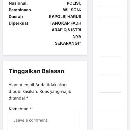
Palembang
Nasional,
POLISI,
Pembinaan
WILSON:
Kendari
Daerah
KAPOLRI HARUS
Konawe
Diperkuat
TANGKAP FADH
Utara
ARAFIQ & ISTRI
NYA
Konoha
SEKARANG!”
Kota Binjai
Kota
Mamuju
Tinggalkan Balasan
Kota
Alamat email Anda tidak akan
Parepare
dipublikasikan.
Ruas yang wajib
ditandai
*
Kota
Tangerang
Komentar
*
Kotawaringin
Timur