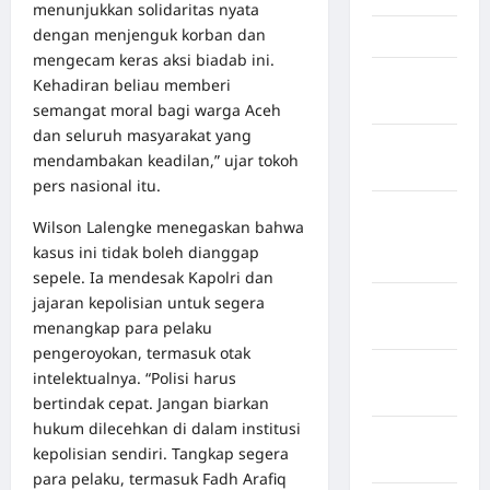
menunjukkan solidaritas nyata
dengan menjenguk korban dan
Jawa Barat
mengecam keras aksi biadab ini.
Jawa
Kehadiran beliau memberi
Tengah
semangat moral bagi warga Aceh
dan seluruh masyarakat yang
kabupaten
mendambakan keadilan,” ujar tokoh
Banyumas
pers nasional itu.
Kabupaten
Wilson Lalengke menegaskan bahwa
Bengkulu
kasus ini tidak boleh dianggap
Utara
sepele. Ia mendesak Kapolri dan
jajaran kepolisian untuk segera
Kabupaten
menangkap para pelaku
Bireuen
pengeroyokan, termasuk otak
Kabupaten
intelektualnya. “Polisi harus
Boalemo
bertindak cepat. Jangan biarkan
hukum dilecehkan di dalam institusi
Kabupaten
kepolisian sendiri. Tangkap segera
Bogor
para pelaku, termasuk Fadh Arafiq