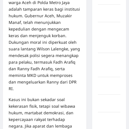
warga Aceh di Polda Metro Jaya
adalah tamparan keras bagi institusi
Kabupaten
hukum. Gubernur Aceh, Muzakir
Nias Utara
Manaf, telah menunjukkan
kabupaten
kepedulian dengan mengecam
Ogan
keras dan menjenguk korban.
Komering
Dukungan moral ini diperkuat oleh
Ulu Timur
suara lantang Wilson Lalengke, yang
mendesak polisi segera menangkap
Kabupaten
para pelaku, termasuk Fadh Arafiq
Pegunungan
dan Ranny Fadh Arafiq, serta
Bintang
meminta MKD untuk memproses
dan mengeluarkan Ranny dari DPR
Kabupaten
RI.
Pinrang
Kasus ini bukan sekadar soal
Kabupaten
kekerasan fisik, tetapi soal wibawa
Purbalingga
hukum, martabat demokrasi, dan
Kabupaten
kepercayaan rakyat terhadap
Rejang
negara. Jika aparat dan lembaga