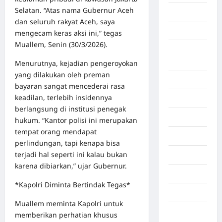
Selatan. “Atas nama Gubernur Aceh
Aljazair
dan seluruh rakyat Aceh, saya
Asahan
mengecam keras aksi ini,” tegas
Muallem, Senin (30/3/2026).
Banda
Aceh
Menurutnya, kejadian pengeroyokan
yang dilakukan oleh preman
Bandung
bayaran sangat mencederai rasa
keadilan, terlebih insidennya
Banten
berlangsung di institusi penegak
Barru
hukum. “Kantor polisi ini merupakan
tempat orang mendapat
Batam
perlindungan, tapi kenapa bisa
terjadi hal seperti ini kalau bukan
Beijing
karena dibiarkan,” ujar Gubernur.
Bekasi
*Kapolri Diminta Bertindak Tegas*
Bengkulu
Muallem meminta Kapolri untuk
Benua
memberikan perhatian khusus