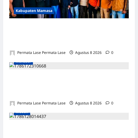
Kabupaten Mamasa
SEJARAH BARU: OROBUA SELATAN PUNYA
KELOMPOK PERIKANAN, SIAP
KEMBANGKAN POTENSI DESA!
Permata Lase Permata Lase
Agustus 8 2026
0
Makasar
ULANG TAHUN FARIS: DEDIKASI &
INTEGRITAS JADI PILAR KEBENARAN
REPORTERNEWS
Permata Lase Permata Lase
Agustus 8 2026
0
Medan
SALAH HITUNG KERUGIAN: PUTUSAN
TIDAK BOLEH DIBANGUN DI ATAS