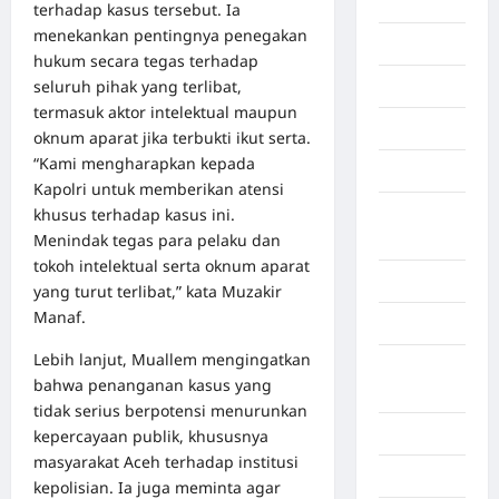
Afrika
terhadap kasus tersebut. Ia
menekankan pentingnya penegakan
Berita viral
hukum secara tegas terhadap
seluruh pihak yang terlibat,
Binjai
termasuk aktor intelektual maupun
Blog
oknum aparat jika terbukti ikut serta.
“Kami mengharapkan kepada
Business
Kapolri untuk memberikan atensi
khusus terhadap kasus ini.
Buton
Menindak tegas para pelaku dan
Tengah
tokoh intelektual serta oknum aparat
Cilacap
yang turut terlibat,” kata Muzakir
Manaf.
Decor
Lebih lanjut, Muallem mengingatkan
Deli
bahwa penanganan kasus yang
Serdang
tidak serius berpotensi menurunkan
Dumai
kepercayaan publik, khususnya
masyarakat Aceh terhadap institusi
Economy
kepolisian. Ia juga meminta agar