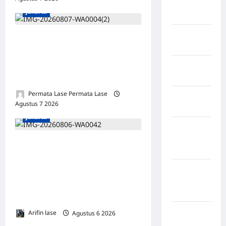
Amerika
Jakarta
Serikat
Negara
Oknum Polisi Kebon Jeruk
arab
Jadi Backing Mafia Tanah
Negara
Merampas Hak Keluarga
Austria
Ambar Witjaksono Sutarman
Permata Lase Permata Lase
Negara
Agustus 7 2026
0
Belanda
Jakarta
Negara
Federasi
*Hutama Karya Dukung
Swiss
Gerakan Nasional Zero
Negara
ODOL Melalui Kampanye
Guinea-
Selamat Sampai Tujuan
Bissau
(SETUJU
Negara
Arifin lase
Agustus 6 2026
0
inggris