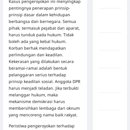
Kasus pengeroyokan ini menyingkap
Maros
pentingnya penerapan prinsip-
Kabupaten
prinsip dasar dalam kehidupan
Minahasa
berbangsa dan bernegara. Semua
Utara
pihak, termasuk pejabat dan aparat,
harus tunduk pada hukum. Tidak
Kabupaten
boleh ada yang kebal hukum.
Morowali
Korban berhak mendapatkan
perlindungan dan keadilan.
Kabupaten
Kekerasan yang dilakukan secara
Mukomuko
beramai-ramai adalah bentuk
Kabupaten
pelanggaran serius terhadap
Musi
prinsip keadilan sosial. Anggota DPR
Banyuasin
harus menjadi teladan. Jika terbukti
melanggar hukum, maka
Kabupaten
mekanisme demokrasi harus
Nias
membersihkan lembaga dari oknum
yang mencoreng nama baik rakyat.
Kabupaten
Nias
Peristiwa pengeroyokan terhadap
Selatan