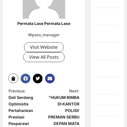
Tangerang
Kabupaten
Tanggamus
Permata Lase Permata Lase
Kabupaten
Wpseo_manager
Wonosobo
Visit Website
Kabupaten
Yalimo
View All Posts
Kalimantan
Barat
Kalimantan
Tengah
Previous:
Next:
Deli Serdang
“HUKUM RIMBA
Karawang
Optimistis
DI KANTOR
Karo
Pertahankan
POLISI!
Prestasi
PREMAN SERBU
Kayuagung
Pesparawi
DEPAN MATA