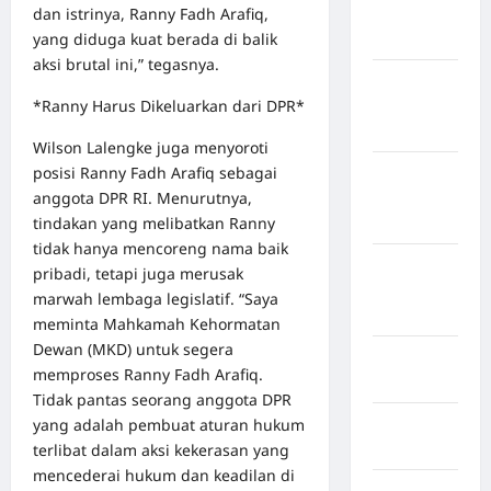
dan istrinya, Ranny Fadh Arafiq,
Kabupaten
yang diduga kuat berada di balik
Bulukumba
aksi brutal ini,” tegasnya.
Kabupaten
*Ranny Harus Dikeluarkan dari DPR*
Flores
Timur
Wilson Lalengke juga menyoroti
posisi Ranny Fadh Arafiq sebagai
Kabupaten
anggota DPR RI. Menurutnya,
Humbang
tindakan yang melibatkan Ranny
Hasundutan
tidak hanya mencoreng nama baik
Kabupaten
pribadi, tetapi juga merusak
Indragiri
marwah lembaga legislatif. “Saya
Hilir
meminta Mahkamah Kehormatan
Dewan (MKD) untuk segera
Kabupaten
memproses Ranny Fadh Arafiq.
Jayawijaya
Tidak pantas seorang anggota DPR
yang adalah pembuat aturan hukum
Kabupaten
terlibat dalam aksi kekerasan yang
Jembrana
mencederai hukum dan keadilan di
Kabupaten