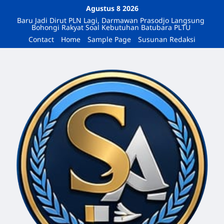
Agustus 8 2026
Baru Jadi Dirut PLN Lagi, Darmawan Prasodjo Langsung
Bohongi Rakyat Soal Kebutuhan Batubara PLTU
Contact
Home
Sample Page
Susunan Redaksi