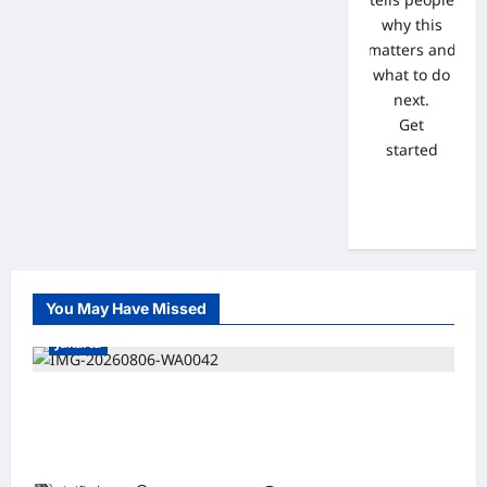
why this
matters and
what to do
next.
Get
started
You May Have Missed
Jakarta
*Hutama Karya Dukung Gerakan Nasional
Zero ODOL Melalui Kampanye Selamat
Sampai Tujuan (SETUJU