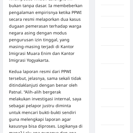
bukan tanpa dasar. Ia membeberkan
Jambi
pengalaman empirisnya ketika PPWI
secara resmi melaporkan dua kasus
Jawa Barat
dugaan pemerasan terhadap warga
negara asing dengan modus
Jawa
pengurusan izin tinggal, yang
Tengah
masing-masing terjadi di Kantor
kabupaten
Imigrasi Muara Enim dan Kantor
Banyumas
Imigrasi Yogyakarta.
Kabupaten
Kedua laporan resmi dari PPWI
Bengkulu
tersebut, jelasnya, sama sekali tidak
Utara
ditindaklanjuti dengan benar oleh
Patnal. “Alih-alih bergerak
Kabupaten
melakukan investigasi internal, saya
Bireuen
sebagai pelapor justru diminta
untuk mencari bukti-bukti sendiri
Kabupaten
guna melengkapi laporan agar
Boalemo
kasusnya bisa diproses. Logikanya di
Kabupaten
mana? Lalu apa gunanya dan apa