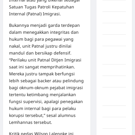
Economy
Satuan Tugas Patroli Kepatuhan
Internal (Patnal) Imigrasi.
Gaza
Bukannya menjadi garda terdepan
Gorontalo
dalam menegakkan integritas dan
hukum bagi para pegawai yang
Graphic
nakal, unit Patnal justru dinilai
Gunung
mandul dan bersikap defensif.
Sitoli
“Perilaku unit Patnal Ditjen Imigrasi
saat ini sangat memprihatinkan.
Gunungsitoli
Mereka justru tampak berfungsi
lebih sebagai backer atau pelindung
Health
bagi oknum-oknum pejabat imigrasi
Hukum dan
tertentu ketimbang menjalankan
kiminal
fungsi supervisi, apalagi penegakan
hukum internal bagi para pelaku
Inspiration
korupsi tersebut,” sesal alumnus
Lemhannas tersebut.
Internasional
Kritik pedas Wilson Lalengke ini
Jakarta