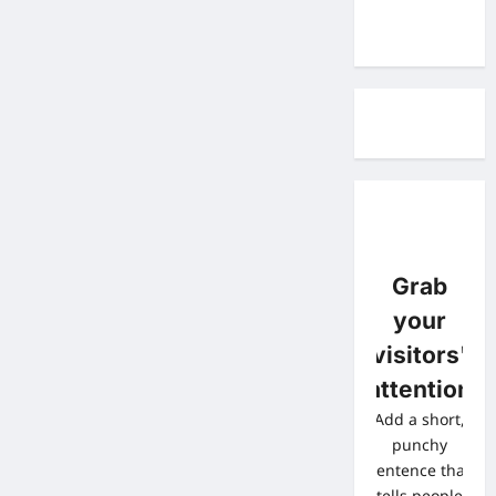
Grab
your
visitors'
attention
Add a short,
punchy
sentence that
tells people