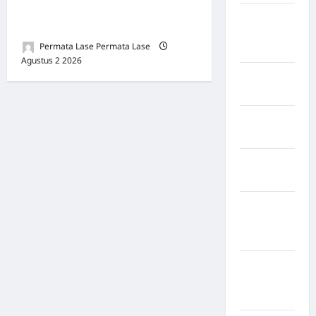
PPWI DESAK TAKEOVER
Negara
PUSAT
Amerika
Permata Lase Permata Lase
Serikat
Agustus 2 2026
0
Negara
arab
Negara
Austria
Negara
Belanda
Negara
Federasi
Swiss
Negara
Guinea-
Bissau