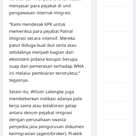
Jembrana
menyasar para pejabat di unit
Kabupaten
pengawasan internal imigrasi.
Kepulauan
“Kami mendesak KPK untuk
Sangihe
memeriksa para pejabat Patnal
Kabupaten
Imigrasi secara intensif. Mereka
Kotawaringin
patut diduga kuat ikut serta atau
Timur
setidaknya menjadi bagian dari
ekosistem pidana korupsi berupa
Kabupaten
suap dan pemerasan terhadap WNA
Kuantan
ini melalui pembiaran terstruktur,”
Singingi
tegasnya.
Kabupaten
Selain itu, Wilson Lalengke juga
Kuningan
membeberkan indikasi adanya pola
kerja sama atau kolaborasi gelap
Kabupaten
antara oknum pejabat imigrasi
Mamasa
dengan perusahaan swasta
Kabupaten
penyedia jasa pengurusan dokumen
Mamuju
keimigrasian (agent/broker). Praktik