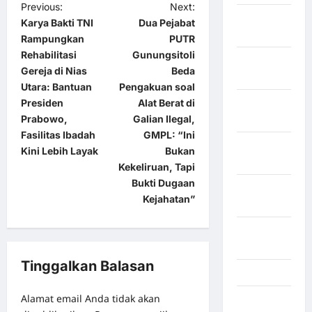
Previous:
Next:
Kabupaten
Karya Bakti TNI
Dua Pejabat
Tangerang
Rampungkan
PUTR
Rehabilitasi
Gunungsitoli
Kabupaten
Gereja di Nias
Beda
Tanggamus
Utara: Bantuan
Pengakuan soal
Presiden
Alat Berat di
Kabupaten
Prabowo,
Galian Ilegal,
Wonosobo
Fasilitas Ibadah
GMPL: “Ini
Kabupaten
Kini Lebih Layak
Bukan
Yalimo
Kekeliruan, Tapi
Bukti Dugaan
Kalimantan
Kejahatan”
Barat
Kalimantan
Tengah
Tinggalkan Balasan
Karawang
Alamat email Anda tidak akan
Karo