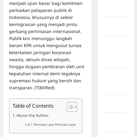
menjadi ujian besar bagi komitmen
Nias
perbaikan pelayanan publik di
Selatan
Indonesia, khususnya di sektor
Kabupaten
keimigrasian yang menjadi pintu
Nias Utara
gerbang perlintasan internasional.
Publik kini menunggu langkah
kabupaten
berani KPK untuk mengusut tuntas
Ogan
keterkaitan jaringan korporasi
Komering
swasta, oknum dinas wilayah,
Ulu Timur
hingga dugaan pembiaran oleh unit
kepatuhan internal demi tegaknya
Kabupaten
supremasi hukum yang bersih dan
Pegunungan
transparan. (TIM/Red)
Bintang
Kabupaten
Table of Contents
Pinrang
About the Author
Kabupaten
Permata Lase Permata Lase
Purbalingga