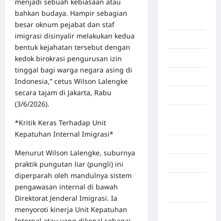
menjadi sebuah kebiasaan atau
Benua
bahkan budaya. Hampir sebagian
Afrika
besar oknum pejabat dan staf
imigrasi disinyalir melakukan kedua
Berita viral
bentuk kejahatan tersebut dengan
kedok birokrasi pengurusan izin
Binjai
tinggal bagi warga negara asing di
Blog
Indonesia,” cetus Wilson Lalengke
secara tajam di Jakarta, Rabu
Business
(3/6/2026).
Buton
*Kritik Keras Terhadap Unit
Tengah
Kepatuhan Internal Imigrasi*
Cilacap
Menurut Wilson Lalengke, suburnya
Decor
praktik pungutan liar (pungli) ini
diperparah oleh mandulnya sistem
Deli
pengawasan internal di bawah
Serdang
Direktorat Jenderal Imigrasi. Ia
menyoroti kinerja Unit Kepatuhan
Dumai
Internal atau yang dikenal sebagai