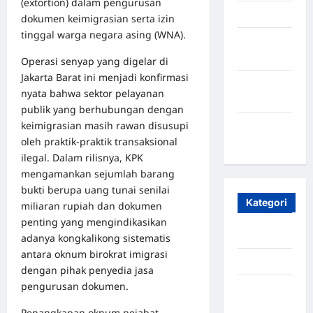
(extortion) dalam pengurusan
April 2025
dokumen keimigrasian serta izin
tinggal warga negara asing (WNA).
Oktober
2023
Operasi senyap yang digelar di
Jakarta Barat ini menjadi konfirmasi
Maret
nyata bahwa sektor pelayanan
2020
publik yang berhubungan dengan
keimigrasian masih rawan disusupi
Januari
oleh praktik-praktik transaksional
2020
ilegal. Dalam rilisnya, KPK
mengamankan sejumlah barang
bukti berupa uang tunai senilai
Kategori
miliaran rupiah dan dokumen
penting yang mengindikasikan
Aceh
adanya kongkalikong sistematis
antara oknum birokrat imigrasi
Aceh Besar
dengan pihak penyedia jasa
pengurusan dokumen.
Aceh
Timur
Penangkapan oknum pejabat