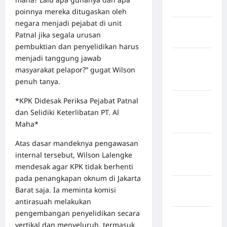
Bogor
poinnya mereka ditugaskan oleh
negara menjadi pejabat di unit
Kabupaten
Patnal jika segala urusan
Bulukumba
pembuktian dan penyelidikan harus
menjadi tanggung jawab
Kabupaten
masyarakat pelapor?” gugat Wilson
Flores
penuh tanya.
Timur
*KPK Didesak Periksa Pejabat Patnal
Kabupaten
dan Selidiki Keterlibatan PT. Al
Humbang
Maha*
Hasundutan
Atas dasar mandeknya pengawasan
Kabupaten
internal tersebut, Wilson Lalengke
Indragiri
mendesak agar KPK tidak berhenti
Hilir
pada penangkapan oknum di Jakarta
Kabupaten
Barat saja. Ia meminta komisi
Jayawijaya
antirasuah melakukan
pengembangan penyelidikan secara
Kabupaten
vertikal dan menyeluruh, termasuk