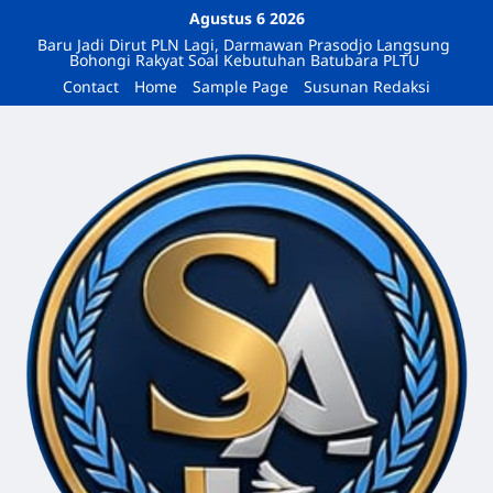
Agustus 6 2026
Baru Jadi Dirut PLN Lagi, Darmawan Prasodjo Langsung
Bohongi Rakyat Soal Kebutuhan Batubara PLTU
Contact
Home
Sample Page
Susunan Redaksi