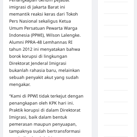
imigrasi di Jakarta Barat ini
Aceh Utara
memantik reaksi keras dari Tokoh
Aljazair
Pers Nasional sekaligus Ketua
Umum Persatuan Pewarta Warga
Asahan
Indonesia (PPWI), Wilson Lalengke.
Alumni PPRA-48 Lemhannas RI
Banda
tahun 2012 ini menyatakan bahwa
Aceh
borok korupsi di lingkungan
Bandung
Direktorat Jenderal Imigrasi
bukanlah rahasia baru, melainkan
Banten
sebuah penyakit akut yang sudah
mengakar.
Barru
“Kami di PPWI tidak terkejut dengan
Batam
penangkapan oleh KPK hari ini.
Beijing
Praktik korupsi di dalam Direktorat
Imigrasi, baik dalam bentuk
Bekasi
pemerasan maupun penyuapan,
tampaknya sudah bertransformasi
Bengkulu