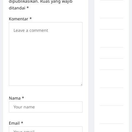
dipublikasikan.
Ruas yang wajib
Kayuagung
ditandai
*
Palembang
Komentar
*
Kendari
Konawe
Utara
Konoha
Kota Binjai
Kota
Mamuju
Kota
Nama
*
Parepare
Kota
Tangerang
Email
*
Kotawaringin