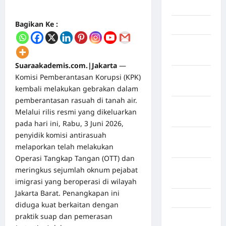
Mei 2026
Bagikan Ke :
April 2026
Maret
2026
Suaraakademis.com.|Jakarta
—
Februari
Komisi Pemberantasan Korupsi (KPK)
2026
kembali melakukan gebrakan dalam
pemberantasan rasuah di tanah air.
Januari
Melalui rilis resmi yang dikeluarkan
2026
pada hari ini, Rabu, 3 Juni 2026,
penyidik komisi antirasuah
Desember
melaporkan telah melakukan
2025
Operasi Tangkap Tangan (OTT) dan
September
meringkus sejumlah oknum pejabat
2025
imigrasi yang beroperasi di wilayah
Jakarta Barat. Penangkapan ini
Juli 2025
diduga kuat berkaitan dengan
praktik suap dan pemerasan
Mei 2025