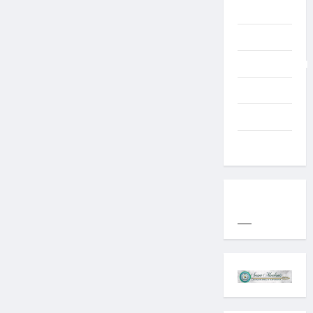
TNI AD
Typography
Uncategorized
Western
World
YOGYAKARTA