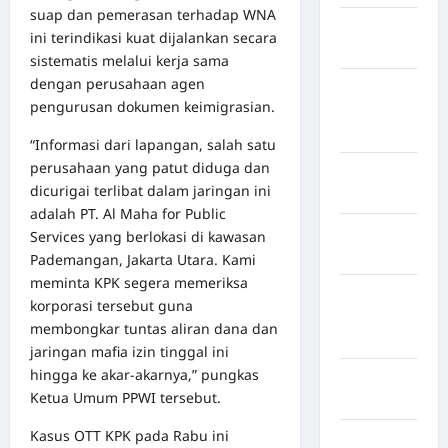
suap dan pemerasan terhadap WNA
Kabupaten
ini terindikasi kuat dijalankan secara
Maros
sistematis melalui kerja sama
dengan perusahaan agen
Kabupaten
pengurusan dokumen keimigrasian.
Minahasa
Utara
“Informasi dari lapangan, salah satu
perusahaan yang patut diduga dan
Kabupaten
dicurigai terlibat dalam jaringan ini
Morowali
adalah PT. Al Maha for Public
Kabupaten
Services yang berlokasi di kawasan
Mukomuko
Pademangan, Jakarta Utara. Kami
meminta KPK segera memeriksa
Kabupaten
korporasi tersebut guna
Musi
membongkar tuntas aliran dana dan
Banyuasin
jaringan mafia izin tinggal ini
hingga ke akar-akarnya,” pungkas
Kabupaten
Ketua Umum PPWI tersebut.
Nias
Kasus OTT KPK pada Rabu ini
Kabupaten