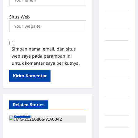
Timur
LABUHAN
Situs Web
BATU
Lampung
Lampung
Simpan nama, email, dan situs
Barat
web saya pada peramban ini
untuk komentar saya berikutnya.
Lampung
Selatan
Lampung
Tengah
Lampung
Related Stories
Timur
Jakarta
Langkat
*Hutama Karya Dukung
Majalengka