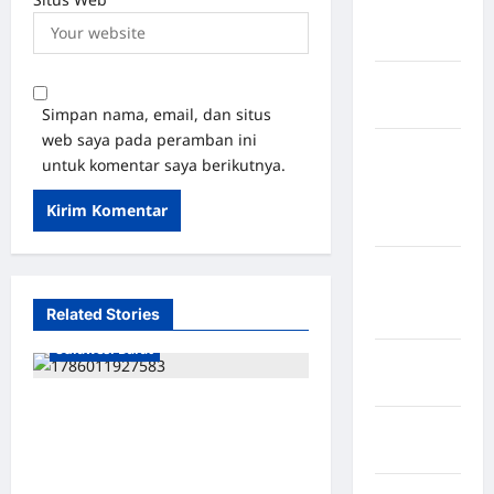
Nias
Selatan
Kabupaten
Nias Utara
Simpan nama, email, dan situs
web saya pada peramban ini
kabupaten
untuk komentar saya berikutnya.
Ogan
Komering
Ulu Timur
Kabupaten
Pegunungan
Related Stories
Bintang
Kabupaten Mamasa
Sulawesi Barat
Kabupaten
Pinrang
HUKUM TAJAM KE BAWAH,
Kabupaten
TUMPUL KE ATAS”: KEPALA
Purbalingga
BRI & BPD MAMASA BELUM