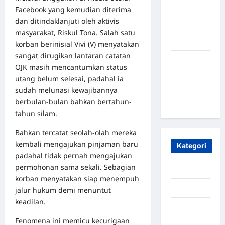
Facebook yang kemudian diterima
April 2025
dan ditindaklanjuti oleh aktivis
Oktober
masyarakat, Riskul Tona. Salah satu
2023
korban berinisial Vivi (V) menyatakan
sangat dirugikan lantaran catatan
Maret
OJK masih mencantumkan status
2020
utang belum selesai, padahal ia
sudah melunasi kewajibannya
Januari
berbulan-bulan bahkan bertahun-
2020
tahun silam.
Bahkan tercatat seolah-olah mereka
kembali mengajukan pinjaman baru
Kategori
padahal tidak pernah mengajukan
permohonan sama sekali. Sebagian
Aceh
korban menyatakan siap menempuh
Aceh Besar
jalur hukum demi menuntut
keadilan.
Aceh
Timur
Fenomena ini memicu kecurigaan