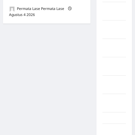
KONFIRMASI DITOLAK!
Kabupaten
Permata Lase Permata Lase
Agustus 4 2026
0
Tangerang
Kabupaten
Tanggamus
Kabupaten
Wonosobo
Kabupaten
Yalimo
Kalimantan
Barat
Kalimantan
Tengah
Karawang
Karo