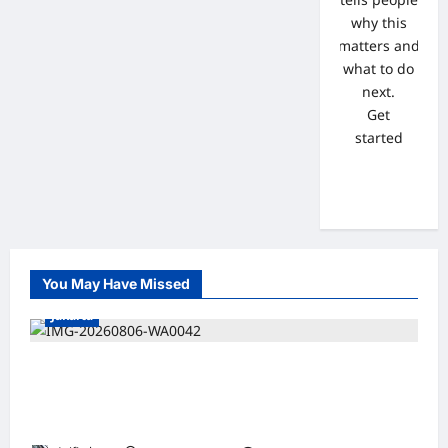
why this
matters and
what to do
next.
Get
started
You May Have Missed
Jakarta
*Hutama Karya Dukung Gerakan Nasional
Zero ODOL Melalui Kampanye Selamat
Sampai Tujuan (SETUJU