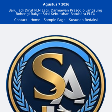
Agustus 7 2026
Baru Jadi Dirut PLN Lagi, Darmawan Prasodjo Langsung
Bohongi Rakyat Soal Kebutuhan Batubara PLTU
Contact
Home
Sample Page
Susunan Redaksi