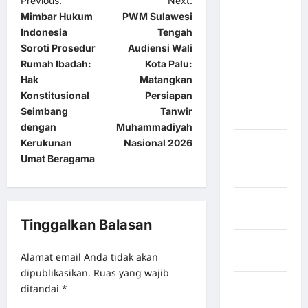
Previous:
Next:
Jembrana
Mimbar Hukum
PWM Sulawesi
Kabupaten
Indonesia
Tengah
Kepulauan
Soroti Prosedur
Audiensi Wali
Sangihe
Rumah Ibadah:
Kota Palu:
Hak
Matangkan
Kabupaten
Konstitusional
Persiapan
Kotawaringin
Seimbang
Tanwir
Timur
dengan
Muhammadiyah
Kerukunan
Nasional 2026
Kabupaten
Umat Beragama
Kuantan
Singingi
Kabupaten
Kuningan
Tinggalkan Balasan
Kabupaten
Alamat email Anda tidak akan
Mamasa
dipublikasikan.
Ruas yang wajib
Kabupaten
ditandai
*
Mamuju