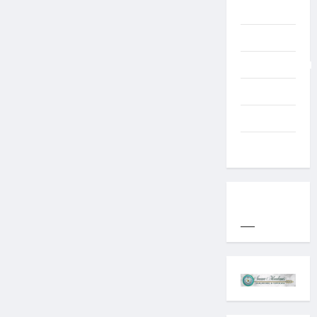
TNI AD
Typography
Uncategorized
Western
World
YOGYAKARTA