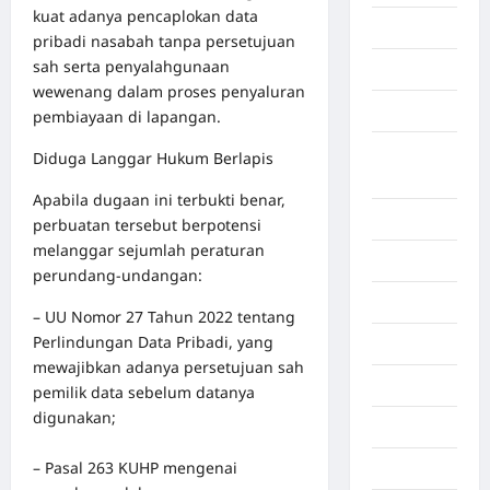
kuat adanya pencaplokan data
Aceh Utara
pribadi nasabah tanpa persetujuan
sah serta penyalahgunaan
Aljazair
wewenang dalam proses penyaluran
Asahan
pembiayaan di lapangan.
Banda
Diduga Langgar Hukum Berlapis
Aceh
Apabila dugaan ini terbukti benar,
Bandung
perbuatan tersebut berpotensi
melanggar sejumlah peraturan
Banten
perundang-undangan:
Barru
– UU Nomor 27 Tahun 2022 tentang
Perlindungan Data Pribadi, yang
Batam
mewajibkan adanya persetujuan sah
Beijing
pemilik data sebelum datanya
digunakan;
Bekasi
– Pasal 263 KUHP mengenai
Bengkulu