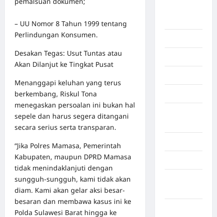
pemalsuan dokumen;
Benua
Afrika
– UU Nomor 8 Tahun 1999 tentang
Perlindungan Konsumen.
Berita viral
Desakan Tegas: Usut Tuntas atau
Binjai
Akan Dilanjut ke Tingkat Pusat
Blog
Menanggapi keluhan yang terus
berkembang, Riskul Tona
Business
menegaskan persoalan ini bukan hal
Buton
sepele dan harus segera ditangani
Tengah
secara serius serta transparan.
Cilacap
“Jika Polres Mamasa, Pemerintah
Kabupaten, maupun DPRD Mamasa
Decor
tidak menindaklanjuti dengan
sungguh-sungguh, kami tidak akan
Deli
diam. Kami akan gelar aksi besar-
Serdang
besaran dan membawa kasus ini ke
Dumai
Polda Sulawesi Barat hingga ke