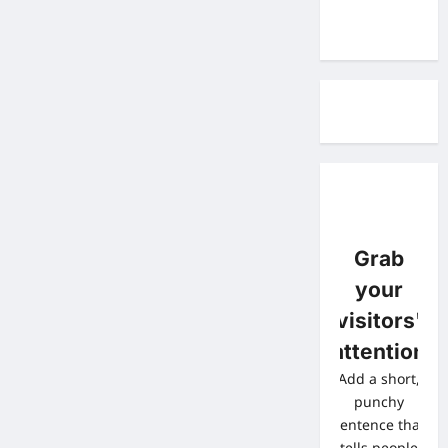
Grab
your
visitors'
attention
Add a short,
punchy
sentence that
tells people