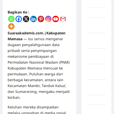
Mei 2026
Bagikan Ke :
April 2026
Maret
2026
Suaraakademis.com.|Kabupaten
Februari
Mamasa
— isu serius mengenai
2026
dugaan penyalahgunaan data
pribadi serta penyimpangan
Januari
mekanisme pembiayaan di
2026
Permodalan Nasional Madani (PNM)
Kabupaten Mamasa mencuat ke
Desember
permukaan. Puluhan warga dari
2025
berbagai kecamatan, antara lain
September
Kecamatan Mambi, Tanduk Kalua’,
2025
dan Sumarorong, mengaku menjadi
korban.
Juli 2025
Keluhan mereka disampaikan
Mei 2025
melalui unggahan di media sosial