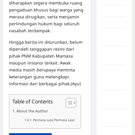
diharapkan segera membuka ruang
pengaduan khusus bagi warga yang
Jambi
merasa dirugikan, serta menjamin
Jawa Barat
perlindungan hukum bagi seluruh
nasabah terdampak.
Jawa
Tengah
Hingga berita ini diturunkan, belum
diperoleh tanggapan resmi dari
kabupaten
pihak PNM Kabupaten Mamasa
Banyumas
maupun instansi terkait. Awak
media masih berupaya meminta
Kabupaten
keterangan guna melengkapi
Bengkulu
informasi dari berbagai pihak.(Ayu)
Utara
Kabupaten
Table of Contents
Bireuen
About the Author
Kabupaten
Permata Lase Permata Lase
Boalemo
Kabupaten