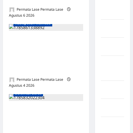
Kabupaten
DIPERIKSA!
Rejang
Permata Lase Permata Lase
Lebong
Agustus 6 2026
0
Kabupaten Mamasa
Kabupaten
Rote Ndao
DITANYA TAK JAWAB,
Kabupaten
MALAH MENGANCAM:
Sampang
DUGAAN BENANG MERAH
Kabupaten
KKN BUPATI & KADES
Sidenreng
SEMAKIN KUAT!
Rappang
Permata Lase Permata Lase
Kabupaten Mamasa
Agustus 4 2026
0
Kabupaten
Sulawesi Barat
Sidrap
Kabupaten
DIDUGA INTIMIDASI:
Sorong
“PANGGIL KALIAN!” —
Kabupaten
BUPATI ANCAM,
Sragen