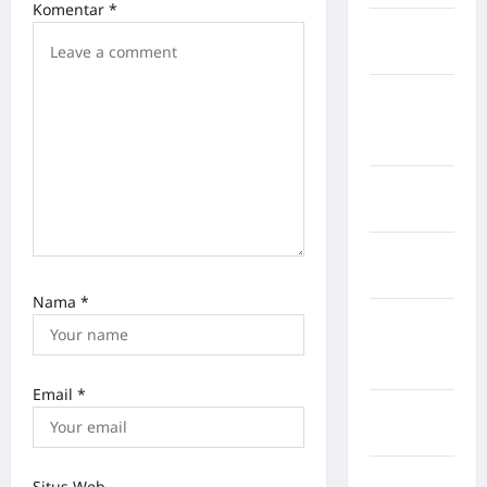
Komentar
*
Kabupaten
Maros
Kabupaten
Minahasa
Utara
Kabupaten
Morowali
Kabupaten
Mukomuko
Nama
*
Kabupaten
Musi
Banyuasin
Email
*
Kabupaten
Nias
Kabupaten
Situs Web