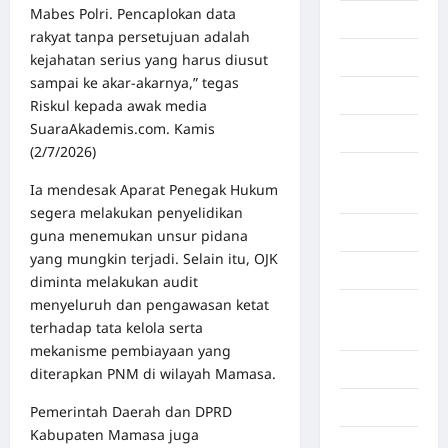
Mabes Polri. Pencaplokan data
Economy
rakyat tanpa persetujuan adalah
Gaza
kejahatan serius yang harus diusut
sampai ke akar-akarnya,” tegas
Gorontalo
Riskul kepada awak media
SuaraAkademis.com. Kamis
Graphic
(2/7/2026)
Gunung
Ia mendesak Aparat Penegak Hukum
Sitoli
segera melakukan penyelidikan
Gunungsitoli
guna menemukan unsur pidana
yang mungkin terjadi. Selain itu, OJK
Health
diminta melakukan audit
menyeluruh dan pengawasan ketat
Hukum dan
terhadap tata kelola serta
kiminal
mekanisme pembiayaan yang
Inspiration
diterapkan PNM di wilayah Mamasa.
Internasional
Pemerintah Daerah dan DPRD
Kabupaten Mamasa juga
Jakarta