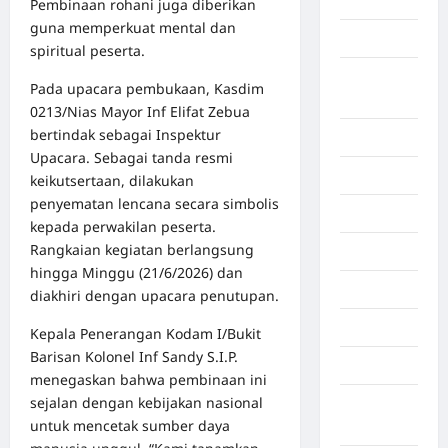
Aljazair
Pembinaan rohani juga diberikan
guna memperkuat mental dan
Asahan
spiritual peserta.
Banda
Pada upacara pembukaan, Kasdim
Aceh
0213/Nias Mayor Inf Elifat Zebua
bertindak sebagai Inspektur
Bandung
Upacara. Sebagai tanda resmi
Banten
keikutsertaan, dilakukan
penyematan lencana secara simbolis
Barru
kepada perwakilan peserta.
Rangkaian kegiatan berlangsung
Batam
hingga Minggu (21/6/2026) dan
Beijing
diakhiri dengan upacara penutupan.
Bekasi
Kepala Penerangan Kodam I/Bukit
Barisan Kolonel Inf Sandy S.I.P.
Bengkulu
menegaskan bahwa pembinaan ini
sejalan dengan kebijakan nasional
Benua
untuk mencetak sumber daya
Afrika