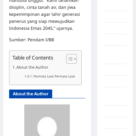
manusia unggul. “Kami tanamkan
Berita viral
disiplin, cinta tanah air, dan jiwa
kepemimpinan agar lahir generasi
Binjai
penerus yang siap mewujudkan
Indonesia Emas 2045,” ujarnya.
Blog
Sumber: Pendam I/BB
Business
Buton
Table of Contents
Tengah
About the Author
Cilacap
Permata Lase Permata Lase
Decor
Deli
About the Author
Serdang
Dumai
Economy
Gaza