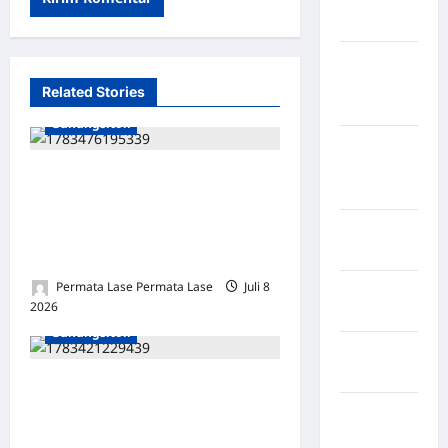
Sangihe
Kabupaten
Kotawaringin
Related Stories
Timur
Gunungsitoli
Kabupaten
Kuantan
Pemimpin Merangkul,
Singingi
Berjejar Luas: Dr. Yaredi
Kabupaten
Waruwu Kunci Masa Depan
Kuningan
Cerah Universitas Nias
Permata Lase Permata Lase
Juli 8
Kabupaten
2026
0
Mamasa
Gunungsitoli
Kabupaten
Mamuju
Setelah Menyewa, Motor
Kabupaten
Dibawa Lari: Kapan Polres
Maros
Nias Bergerak Tangkap