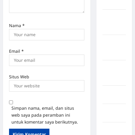
Bulukumba
Kabupaten
Flores
Nama
*
Timur
Kabupaten
Humbang
Email
*
Hasundutan
Kabupaten
Indragiri
Situs Web
Hilir
Kabupaten
Jayawijaya
Simpan nama, email, dan situs
Kabupaten
web saya pada peramban ini
Jembrana
untuk komentar saya berikutnya.
Kabupaten
Kepulauan