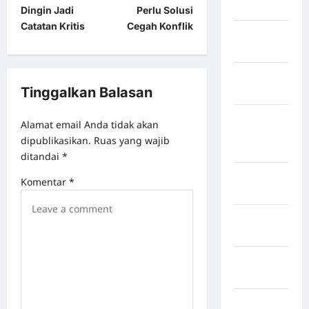
Jawa Barat
Dingin Jadi
Perlu Solusi
Catatan Kritis
Cegah Konflik
Jawa
Tengah
kabupaten
Tinggalkan Balasan
Banyumas
Kabupaten
Alamat email Anda tidak akan
Bengkulu
dipublikasikan.
Ruas yang wajib
Utara
ditandai
*
Kabupaten
Komentar
*
Bireuen
Kabupaten
Boalemo
Kabupaten
Bogor
Kabupaten