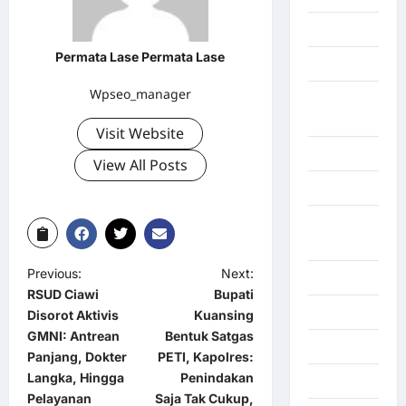
Gorontalo
Permata Lase Permata Lase
Graphic
Wpseo_manager
Gunung
Sitoli
Visit Website
Gunungsitoli
View All Posts
Health
Hukum dan
kiminal
Previous:
Next:
Inspiration
RSUD Ciawi
Bupati
Internasional
Disorot Aktivis
Kuansing
GMNI: Antrean
Bentuk Satgas
Jakarta
Panjang, Dokter
PETI, Kapolres:
Langka, Hingga
Penindakan
Jambi
Pelayanan
Saja Tak Cukup,