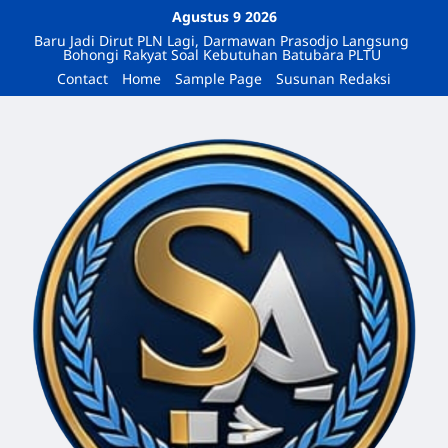
Agustus 9 2026
Baru Jadi Dirut PLN Lagi, Darmawan Prasodjo Langsung
Bohongi Rakyat Soal Kebutuhan Batubara PLTU
Contact
Home
Sample Page
Susunan Redaksi