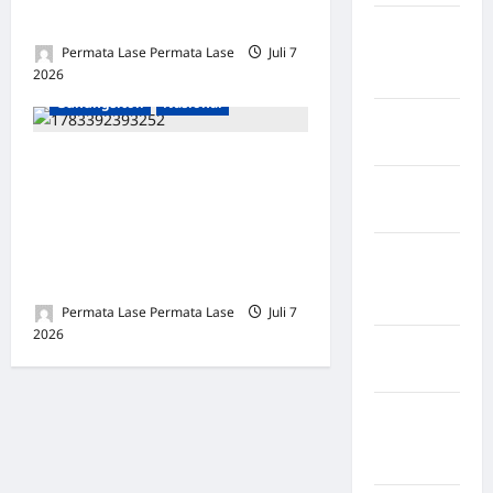
Pelaku?
Kabupaten
Permata Lase Permata Lase
Juli 7
Minahasa
2026
0
Utara
Gunungsitoli
Nasional
Kabupaten
Morowali
Merintis Bersama Bertahun-
Kabupaten
Tahun, Berakhir Sendiri: Apa
Mukomuko
yang Dibangun Lama,
Hancur Sekejap Demi Uang
Kabupaten
Musi
Recehan
Banyuasin
Permata Lase Permata Lase
Juli 7
2026
0
Kabupaten
Nias
Kabupaten
Nias
Selatan