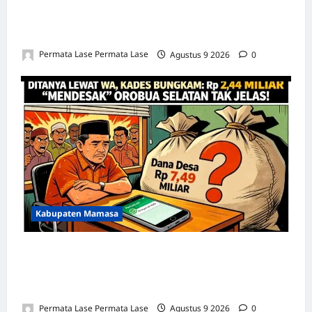
SAAT DITANYA, KADES RANTELEMO DIAM
SERIBU BAHASA!
Permata Lase Permata Lase
Agustus 9 2026
0
Kabupaten Mamasa
DITANYA LEWAT WA, KADES BUNGKAM: Rp
2,44 MILIAR “MENDESAK” OROBUA
SELATAN TAK JELAS!
Permata Lase Permata Lase
Agustus 9 2026
0