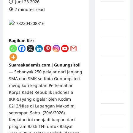
Juni 23 2026
Maret
2 minutes read
0 comments
2026
Februari
2026
Bagikan Ke :
Januari
2026
Desember
Suaraakademis.com.|Gunungsitoli
2025
— Sebanyak 250 pelajar dari jenjang
SMA dan SMK se-Kota Gunungsitoli
September
mengikuti kegiatan Perkemahan
2025
Korps Kadet Republik Indonesia
Juli 2025
(KKRI) yang digelar oleh Kodim
0213/Nias di Lapangan Makodim
Mei 2025
setempat, Sabtu (20/6/2026).
Kegiatan ini menjadi bagian dari
April 2025
program Bakti TNI untuk Rakyat
Oktober