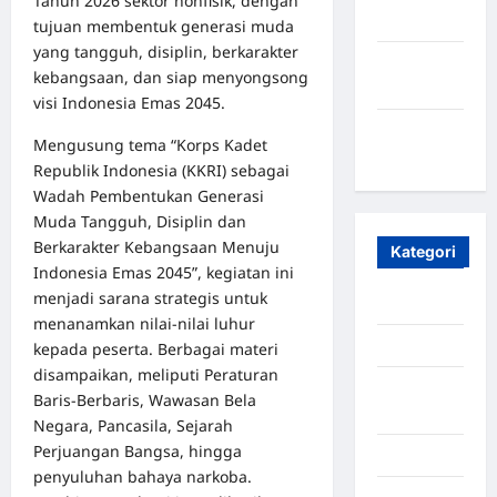
Tahun 2026 sektor nonfisik, dengan
2023
tujuan membentuk generasi muda
yang tangguh, disiplin, berkarakter
Maret
kebangsaan, dan siap menyongsong
2020
visi Indonesia Emas 2045.
Januari
Mengusung tema “Korps Kadet
2020
Republik Indonesia (KKRI) sebagai
Wadah Pembentukan Generasi
Muda Tangguh, Disiplin dan
Berkarakter Kebangsaan Menuju
Kategori
Indonesia Emas 2045”, kegiatan ini
menjadi sarana strategis untuk
Aceh
menanamkan nilai-nilai luhur
Aceh Besar
kepada peserta. Berbagai materi
disampaikan, meliputi Peraturan
Aceh
Baris-Berbaris, Wawasan Bela
Timur
Negara, Pancasila, Sejarah
Perjuangan Bangsa, hingga
Aceh Utara
penyuluhan bahaya narkoba.