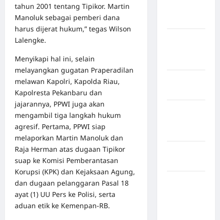
tahun 2001 tentang Tipikor. Martin
Kabupaten
Manoluk sebagai pemberi dana
Mukomuko
harus dijerat hukum,” tegas Wilson
Kabupaten
Lalengke.
Musi
Menyikapi hal ini, selain
Banyuasin
melayangkan gugatan Praperadilan
Kabupaten
melawan Kapolri, Kapolda Riau,
Nias
Kapolresta Pekanbaru dan
jajarannya, PPWI juga akan
Kabupaten
mengambil tiga langkah hukum
Nias
agresif. Pertama, PPWI siap
Selatan
melaporkan Martin Manoluk dan
Raja Herman atas dugaan Tipikor
Kabupaten
suap ke Komisi Pemberantasan
Nias Utara
Korupsi (KPK) dan Kejaksaan Agung,
kabupaten
dan dugaan pelanggaran Pasal 18
Ogan
ayat (1) UU Pers ke Polisi, serta
Komering
aduan etik ke Kemenpan-RB.
Ulu Timur