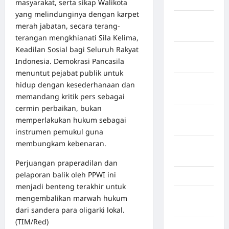
Kota Binjai
masyarakat, serta sikap Walikota
yang melindunginya dengan karpet
Kota
merah jabatan, secara terang-
Mamuju
terangan mengkhianati Sila Kelima,
Keadilan Sosial bagi Seluruh Rakyat
Kota
Indonesia. Demokrasi Pancasila
Parepare
menuntut pejabat publik untuk
Kota
hidup dengan kesederhanaan dan
Tangerang
memandang kritik pers sebagai
cermin perbaikan, bukan
Kotawaringin
memperlakukan hukum sebagai
Timur
instrumen pemukul guna
membungkam kebenaran.
LABUHAN
BATU
Perjuangan praperadilan dan
pelaporan balik oleh PPWI ini
Lampung
menjadi benteng terakhir untuk
Lampung
mengembalikan marwah hukum
Barat
dari sandera para oligarki lokal.
(TIM/Red)
Lampung