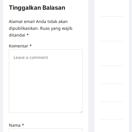
Negara
Tinggalkan Balasan
Belanda
Alamat email Anda tidak akan
Negara
dipublikasikan.
Ruas yang wajib
Federasi
ditandai
*
Swiss
Komentar
*
Negara
Guinea-
Bissau
Negara
inggris
Negara
Iran
Negara
Israel
Nama
*
Negara