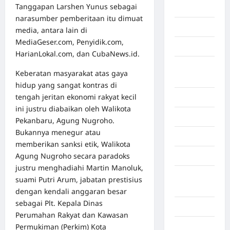
Tanggapan Larshen Yunus sebagai
Beijing
narasumber pemberitaan itu dimuat
Bekasi
media, antara lain di
MediaGeser.com, Penyidik.com,
Bengkulu
HarianLokal.com, dan CubaNews.id.
Benua
Keberatan masyarakat atas gaya
Afrika
hidup yang sangat kontras di
tengah jeritan ekonomi rakyat kecil
Berita viral
ini justru diabaikan oleh Walikota
Binjai
Pekanbaru, Agung Nugroho.
Bukannya menegur atau
Blog
memberikan sanksi etik, Walikota
Agung Nugroho secara paradoks
Business
justru menghadiahi Martin Manoluk,
Buton
suami Putri Arum, jabatan prestisius
Tengah
dengan kendali anggaran besar
sebagai Plt. Kepala Dinas
Cilacap
Perumahan Rakyat dan Kawasan
Permukiman (Perkim) Kota
Decor