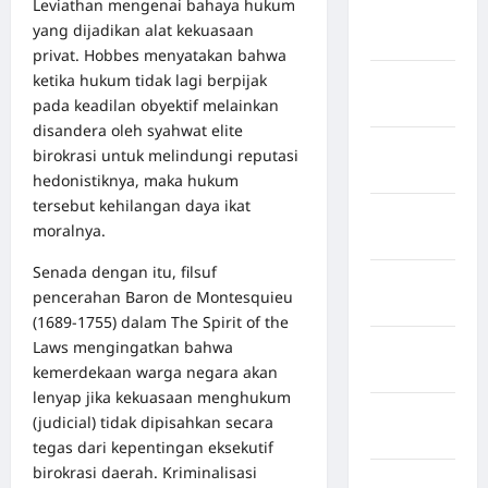
Leviathan mengenai bahaya hukum
Sidenreng
yang dijadikan alat kekuasaan
Rappang
privat. Hobbes menyatakan bahwa
ketika hukum tidak lagi berpijak
Kabupaten
pada keadilan obyektif melainkan
Sidrap
disandera oleh syahwat elite
Kabupaten
birokrasi untuk melindungi reputasi
Sorong
hedonistiknya, maka hukum
tersebut kehilangan daya ikat
Kabupaten
moralnya.
Sragen
Senada dengan itu, filsuf
Kabupaten
pencerahan Baron de Montesquieu
Tangerang
(1689-1755) dalam The Spirit of the
Laws mengingatkan bahwa
Kabupaten
kemerdekaan warga negara akan
Tanggamus
lenyap jika kekuasaan menghukum
Kabupaten
(judicial) tidak dipisahkan secara
Wonosobo
tegas dari kepentingan eksekutif
birokrasi daerah. Kriminalisasi
Kabupaten