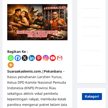
2025
Juli 2025
Mei 2025
April 2025
Oktober
2023
Bagikan Ke :
Maret
2020
Januari
Suaraakademis.com.|Pekanbaru
–
2020
Kasus penahanan Larshen Yunus,
Ketua DPD Komite Nasional Pemuda
Indonesia (KNPI) Provinsi Riau
sekaligus aktivis vokal pembela
Kategori
kepentingan rakyat, membuka kotak
pandora mengenai potret kelam tata
Aceh