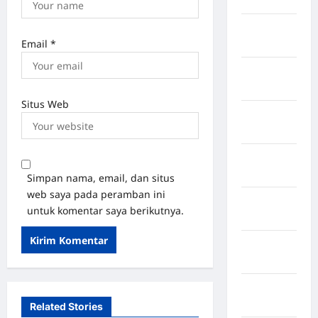
Italia
Negara
Email
*
jepang
Negara
Jerman
Situs Web
Negara
kanada
Negara
Pakistan
Simpan nama, email, dan situs
web saya pada peramban ini
Negara
untuk komentar saya berikutnya.
Prancis
Negara
Rabat
Negara
Rusia
Related Stories