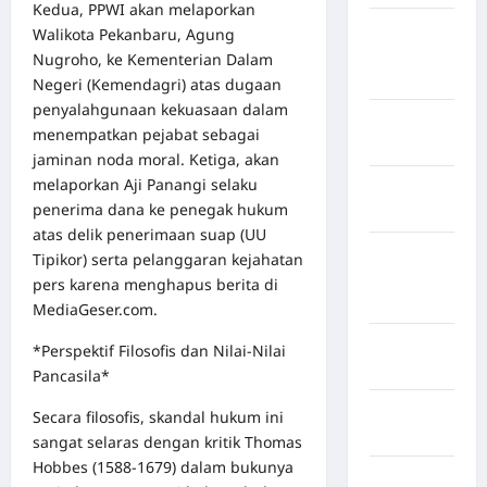
Kedua, PPWI akan melaporkan
Kabupaten
Walikota Pekanbaru, Agung
Pegunungan
Nugroho, ke Kementerian Dalam
Bintang
Negeri (Kemendagri) atas dugaan
penyalahgunaan kekuasaan dalam
Kabupaten
menempatkan pejabat sebagai
Pinrang
jaminan noda moral. Ketiga, akan
melaporkan Aji Panangi selaku
Kabupaten
penerima dana ke penegak hukum
Purbalingga
atas delik penerimaan suap (UU
Kabupaten
Tipikor) serta pelanggaran kejahatan
Rejang
pers karena menghapus berita di
Lebong
MediaGeser.com.
Kabupaten
*Perspektif Filosofis dan Nilai-Nilai
Rote Ndao
Pancasila*
Kabupaten
Secara filosofis, skandal hukum ini
Sampang
sangat selaras dengan kritik Thomas
Hobbes (1588-1679) dalam bukunya
Kabupaten