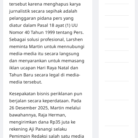
tersebut karena menghapus karya
Inspiration
jurnalistik secara sepihak adalah
pelanggaran pidana pers yang
Internasional
diatur dalam Pasal 18 ayat (1) UU
Nomor 40 Tahun 1999 tentang Pers.
Jakarta
Sebagai solusi profesional, Larshen
Jambi
meminta Martin untuk mennubungi
media-media itu secara langsung
Jawa Barat
dan menyarankan untuk memasang
iklan ucapan Hari Raya Natal dan
Jawa
Tahun Baru secara legal di media-
Tengah
media tersebut.
kabupaten
Kesepakatan bisnis periklanan pun
Banyumas
berjalan secara keperdataan. Pada
Kabupaten
26 Desember 2025, Martin melalui
Bengkulu
bawahannya, Raja Herman,
Utara
mengirimkan dana Rp35 juta ke
rekening Aji Panangi selaku
Kabupaten
Pemimpin Redaksi salah satu media