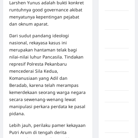
Larshen Yunus adalah bukti konkret
Yalimo
runtuhnya good governance akibat
menyatunya kepentingan pejabat
Kalimantan
dan oknum aparat.
Barat
Dari sudut pandang ideologi
Kalimantan
nasional, rekayasa kasus ini
Tengah
merupakan hantaman telak bagi
Karawang
nilai-nilai luhur Pancasila. Tindakan
represif Polresta Pekanbaru
Karo
mencederai Sila Kedua,
Kayuagung
Komanusiaan yang Adil dan
Palembang
Beradab, karena telah merampas
kemerdekaan seorang warga negara
Kendari
secara sewenang-wenang lewat
manipulasi perkara perdata ke pasal
Konawe
pidana.
Utara
Lebih jauh, perilaku pamer kekayaan
Konoha
Putri Arum di tengah derita