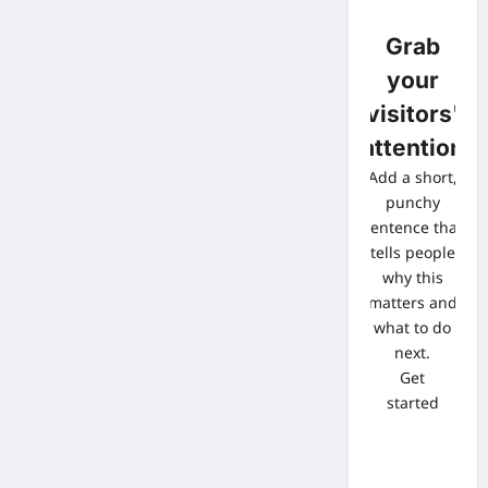
Grab
your
visitors'
attention
Add a short,
punchy
sentence that
tells people
why this
matters and
what to do
next.
Get
started