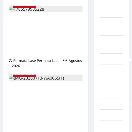
Pekanbaru
Negara
Spayol
TUNTUTAN 1 TAHUN VS
Negara
MINIMAL 5 TAHUN: JAKSA
Swiss
DIDUGA INTIMIDASI IBU
Negara
KORBAN DENGAN POLISI DI
Venezuela
RUANG SIDANG
NegaraFinlandi
Permata Lase Permata Lase
Agustus
1 2026
0
News
Pekanbaru
Nias
Skandal SPPD Fiktif Rp195,9
NTT
Milar DPRD Riau: Agung
NUSAKAMBAN
Nugroho Diduga Terima
Rp28,9 Miliar, Publik Desak
OKI Timur
Penegak Hukum Tegas
Olahraga
Tindak Lanjut