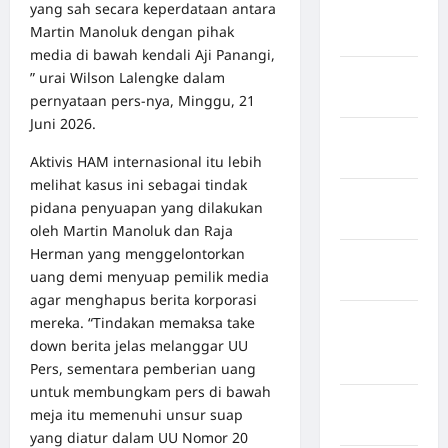
yang sah secara keperdataan antara
Kuantan
Martin Manoluk dengan pihak
Singingi
media di bawah kendali Aji Panangi,
Kabupaten
” urai Wilson Lalengke dalam
Kuningan
pernyataan pers-nya, Minggu, 21
Juni 2026.
Kabupaten
Mamasa
Aktivis HAM internasional itu lebih
melihat kasus ini sebagai tindak
Kabupaten
pidana penyuapan yang dilakukan
Mamuju
oleh Martin Manoluk dan Raja
Herman yang menggelontorkan
Kabupaten
uang demi menyuap pemilik media
Maros
agar menghapus berita korporasi
Kabupaten
mereka. “Tindakan memaksa take
Minahasa
down berita jelas melanggar UU
Utara
Pers, sementara pemberian uang
untuk membungkam pers di bawah
Kabupaten
meja itu memenuhi unsur suap
Morowali
yang diatur dalam UU Nomor 20