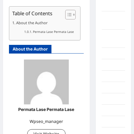
Selatan
Table of Contents
Lampung
About the Author
Tengah
Permata Lase Permata Lase
Lampung
Timur
About the Author
Langkat
Majalengka
Makasar
Maluku
Manado
Permata Lase Permata Lase
maroko
Wpseo_manager
Martapura
Medan
Visit Website