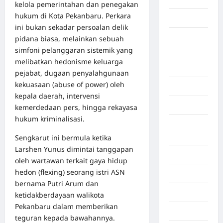
kelola pemerintahan dan penegakan
hukum di Kota Pekanbaru. Perkara
Aceh Besar
ini bukan sekadar persoalan delik
Aceh
pidana biasa, melainkan sebuah
Timur
simfoni pelanggaran sistemik yang
melibatkan hedonisme keluarga
Aceh Utara
pejabat, dugaan penyalahgunaan
kekuasaan (abuse of power) oleh
Aljazair
kepala daerah, intervensi
Asahan
kemerdedaan pers, hingga rekayasa
hukum kriminalisasi.
Banda
Aceh
Sengkarut ini bermula ketika
Larshen Yunus dimintai tanggapan
Bandung
oleh wartawan terkait gaya hidup
hedon (flexing) seorang istri ASN
Banten
bernama Putri Arum dan
Barru
ketidakberdayaan walikota
Pekanbaru dalam memberikan
Batam
teguran kepada bawahannya.