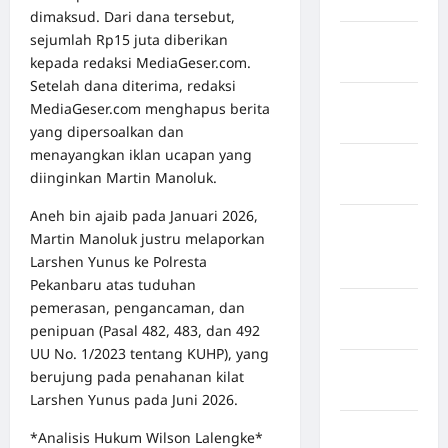
Bireuen
dimaksud. Dari dana tersebut,
sejumlah Rp15 juta diberikan
Kabupaten
kepada redaksi MediaGeser.com.
Boalemo
Setelah dana diterima, redaksi
Kabupaten
MediaGeser.com menghapus berita
Bogor
yang dipersoalkan dan
menayangkan iklan ucapan yang
Kabupaten
diinginkan Martin Manoluk.
Bulukumba
Aneh bin ajaib pada Januari 2026,
Kabupaten
Martin Manoluk justru melaporkan
Flores
Larshen Yunus ke Polresta
Timur
Pekanbaru atas tuduhan
pemerasan, pengancaman, dan
Kabupaten
penipuan (Pasal 482, 483, dan 492
Garut
UU No. 1/2023 tentang KUHP), yang
Kabupaten
berujung pada penahanan kilat
Gowa
Larshen Yunus pada Juni 2026.
Kabupaten
*Analisis Hukum Wilson Lalengke*