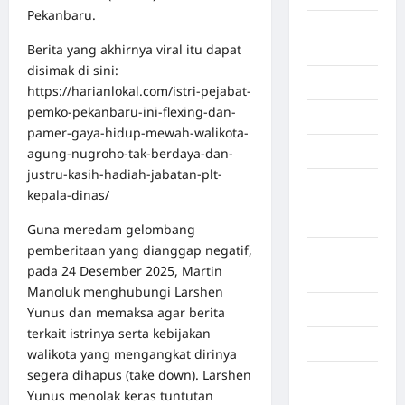
Pekanbaru.
Deli
Berita yang akhirnya viral itu dapat
Serdang
disimak di sini:
Dumai
https://harianlokal.com/istri-pejabat-
pemko-pekanbaru-ini-flexing-dan-
Economy
pamer-gaya-hidup-mewah-walikota-
Gaza
agung-nugroho-tak-berdaya-dan-
justru-kasih-hadiah-jabatan-plt-
Gorontalo
kepala-dinas/
Graphic
Guna meredam gelombang
pemberitaan yang dianggap negatif,
Gunung
pada 24 Desember 2025, Martin
Sitoli
Manoluk menghubungi Larshen
Gunungsitoli
Yunus dan memaksa agar berita
terkait istrinya serta kebijakan
Health
walikota yang mengangkat dirinya
segera dihapus (take down). Larshen
Hukum dan
Yunus menolak keras tuntutan
kiminal