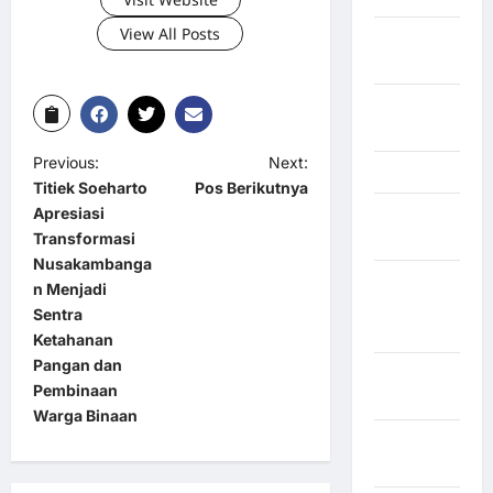
View All Posts
Muara
Enim
Musi
Banyuasin
Previous:
Next:
Nasional
Titiek Soeharto
Pos Berikutnya
Apresiasi
Negara
Transformasi
Afrika
Nusakambanga
Negara
n Menjadi
Amerika
Sentra
Serikat
Ketahanan
Pangan dan
Negara
Pembinaan
arab
Warga Binaan
Negara
Austria