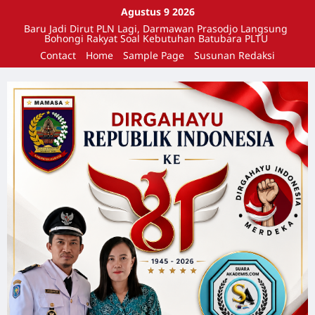
Agustus 9 2026
Baru Jadi Dirut PLN Lagi, Darmawan Prasodjo Langsung
Bohongi Rakyat Soal Kebutuhan Batubara PLTU
Contact
Home
Sample Page
Susunan Redaksi