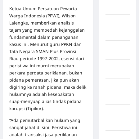
Humbang
Ketua Umum Persatuan Pewarta
Hasundutan
Warga Indonesia (PPWI), Wilson
Kabupaten
Lalengke, memberikan analisis
Indragiri
tajam yang membedah kejanggalan
Hilir
fundamental dalam penanganan
kasus ini. Menurut guru PPKN dan
Kabupaten
Tata Negara SMAN Plus Provinsi
Jayawijaya
Riau periode 1997-2002, esensi dari
peristiwa ini murni merupakan
Kabupaten
perkara perdata periklanan, bukan
Jembrana
pidana pemerasan. Jika pun akan
Kabupaten
digiring ke ranah pidana, maka delik
Kepulauan
hukumnya adalah kesepakatan
Sangihe
suap-menyuap alias tindak pidana
korupsi (Tipikor).
Kabupaten
Kotawaringin
“Ada pemutarbalikan hukum yang
Timur
sangat jahat di sini. Peristiwa ini
adalah transaksi jasa periklanan
Kabupaten