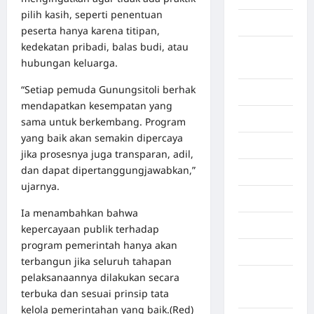
pilih kasih, seperti penentuan
Asahan
peserta hanya karena titipan,
kedekatan pribadi, balas budi, atau
Banda
hubungan keluarga.
Aceh
“Setiap pemuda Gunungsitoli berhak
Bandung
mendapatkan kesempatan yang
Banten
sama untuk berkembang. Program
yang baik akan semakin dipercaya
Barru
jika prosesnya juga transparan, adil,
dan dapat dipertanggungjawabkan,”
Batam
ujarnya.
Beijing
Ia menambahkan bahwa
Bekasi
kepercayaan publik terhadap
program pemerintah hanya akan
Bengkulu
terbangun jika seluruh tahapan
pelaksanaannya dilakukan secara
Benua
terbuka dan sesuai prinsip tata
Afrika
kelola pemerintahan yang baik.(Red)