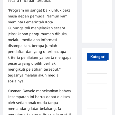
secara rinci dan terbuka.
2023
“Program ini sangat baik untuk bekal
Maret
masa depan pemuda. Namun kami
2020
meminta Pemerintah Kota
Gunungsitoli menjelaskan secara
Januari
jelas: kapan pengumuman dibuka,
2020
melalui media apa informasi
disampaikan, berapa jumlah
pendaftar dan yang diterima, apa
Kategori
kriteria penilaiannya, serta mengapa
peserta yang dipilih berhak
Aceh
mengikuti pelatihan tersebut,”
tegasnya melalui akun media
Aceh Besar
sosialnya.
Aceh
Yusman Dawolo menekankan bahwa
Timur
kesempatan ini harus dapat diakses
oleh setiap anak muda tanpa
Aceh Utara
memandang latar belakang. Ia
Aljazair
mengingatkan agar tidak ada praktik