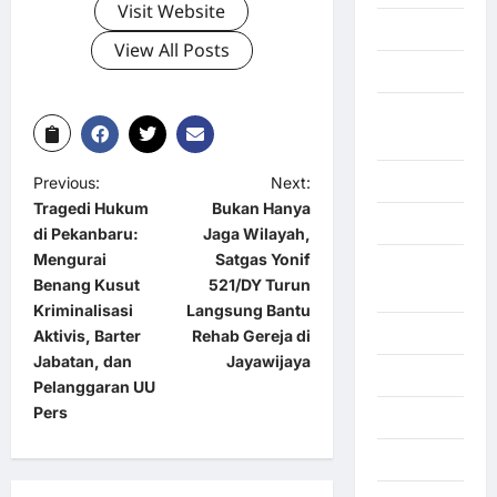
Visit Website
Gorontalo
View All Posts
Graphic
Gunung
Sitoli
Gunungsitoli
Previous:
Next:
Tragedi Hukum
Bukan Hanya
Health
di Pekanbaru:
Jaga Wilayah,
Mengurai
Satgas Yonif
Hukum dan
Benang Kusut
521/DY Turun
kiminal
Kriminalisasi
Langsung Bantu
Inspiration
Aktivis, Barter
Rehab Gereja di
Jabatan, dan
Jayawijaya
Internasional
Pelanggaran UU
Pers
Jakarta
Jambi