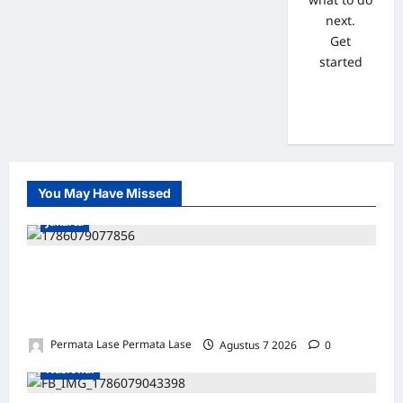
next.
Get
started
You May Have Missed
Jakarta
ISU SURPRES PERGANTIAN KAPOLRI
DINILAI MENYESATKAN: KEWENANGAN
TETAP DI TANGAN PRESIDEN
Permata Lase Permata Lase
Agustus 7 2026
0
Nasional