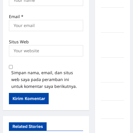
Bulukumba
Kabupaten
Email
*
Flores
Timur
Kabupaten
Situs Web
Humbang
Hasundutan
Kabupaten
Indragiri
Simpan nama, email, dan situs
Hilir
web saya pada peramban ini
untuk komentar saya berikutnya.
Kabupaten
Jayawijaya
Kabupaten
Jembrana
Kabupaten
Related Stories
Kepulauan