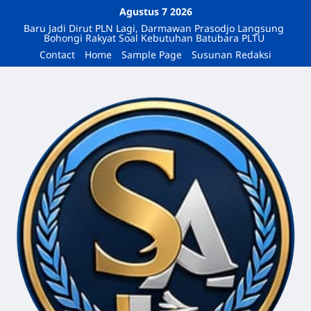
Agustus 7 2026
Baru Jadi Dirut PLN Lagi, Darmawan Prasodjo Langsung
Bohongi Rakyat Soal Kebutuhan Batubara PLTU
Contact
Home
Sample Page
Susunan Redaksi