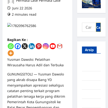
Permata Lase Permata Lase
Juni 22 2026
2 minutes read
0 comments
Bagikan Ke :
Arsip
Yusman Dawolo: Pelatihan
Agustus
Wirausaha Harus Adil dan Terbuka
2026
GUNUNGSITOLI — Yusman Dawolo
Juli 2026
yang akrab disapa Bang YD
menyampaikan apresiasi sekaligus
Juni 2026
catatan penting terkait program
Mei 2026
pelatihan tenaga kerja yang dikirim
Pemerintah Kota Gunungsitoli ke
April 2026
Balai Besar Pengembangan dan