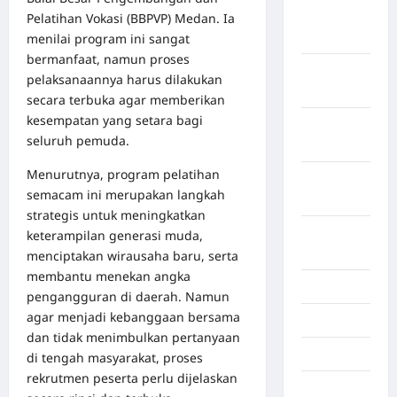
Maret
Pelatihan Vokasi (BBPVP) Medan. Ia
2026
menilai program ini sangat
bermanfaat, namun proses
Februari
pelaksanaannya harus dilakukan
2026
secara terbuka agar memberikan
kesempatan yang setara bagi
Januari
seluruh pemuda.
2026
Menurutnya, program pelatihan
Desember
semacam ini merupakan langkah
2025
strategis untuk meningkatkan
September
keterampilan generasi muda,
2025
menciptakan wirausaha baru, serta
membantu menekan angka
Juli 2025
pengangguran di daerah. Namun
agar menjadi kebanggaan bersama
Mei 2025
dan tidak menimbulkan pertanyaan
April 2025
di tengah masyarakat, proses
rekrutmen peserta perlu dijelaskan
Oktober