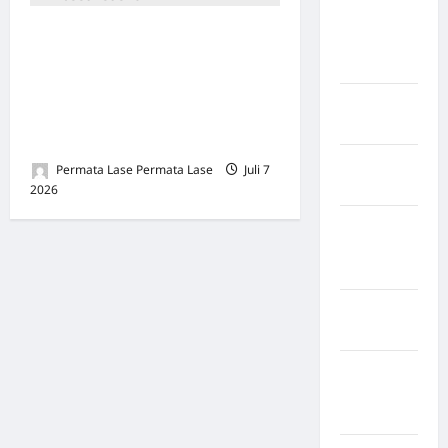
Kabupaten
Merintis Bersama Bertahun-
Minahasa
Tahun, Berakhir Sendiri: Apa
Utara
yang Dibangun Lama,
Kabupaten
Hancur Sekejap Demi Uang
Morowali
Recehan
Kabupaten
Permata Lase Permata Lase
Juli 7
Mukomuko
2026
0
Kabupaten
Musi
Banyuasin
Kabupaten
Nias
Kabupaten
Nias
Selatan