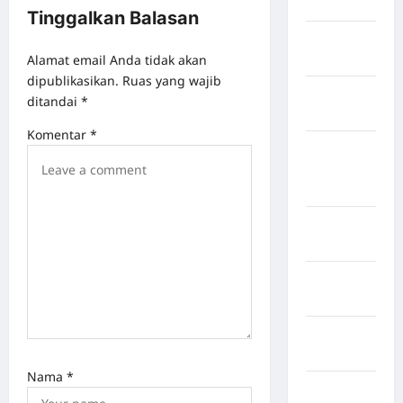
Jawa Barat
Tinggalkan Balasan
Jawa
Alamat email Anda tidak akan
Tengah
dipublikasikan.
Ruas yang wajib
kabupaten
ditandai
*
Banyumas
Komentar
*
Kabupaten
Bengkulu
Utara
Kabupaten
Bireuen
Kabupaten
Boalemo
Kabupaten
Bogor
Nama
*
Kabupaten