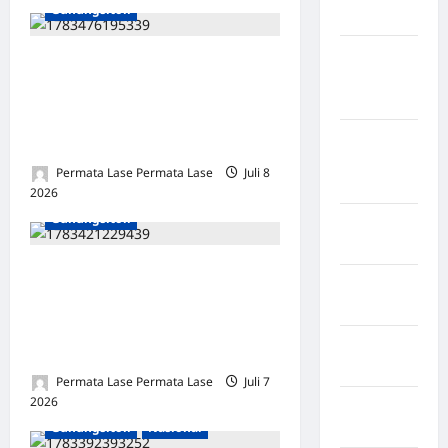
Gunungsitoli
Sangihe
Kabupaten
Pemimpin Merangkul,
Kotawaringin
Berjejar Luas: Dr. Yaredi
Timur
Waruwu Kunci Masa Depan
Kabupaten
Cerah Universitas Nias
Kuantan
Permata Lase Permata Lase
Juli 8
Singingi
2026
0
Gunungsitoli
Kabupaten
Kuningan
Setelah Menyewa, Motor
Kabupaten
Dibawa Lari: Kapan Polres
Mamasa
Nias Bergerak Tangkap
Kabupaten
Pelaku?
Mamuju
Permata Lase Permata Lase
Juli 7
2026
0
Kabupaten
Gunungsitoli
Nasional
Maros