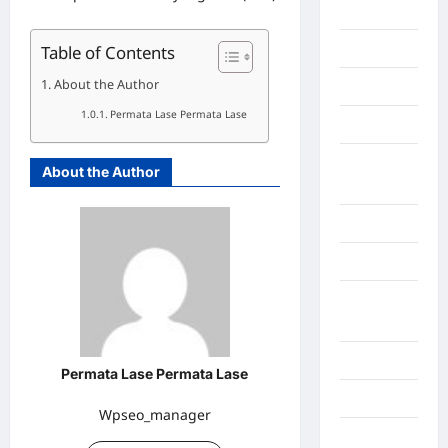
Berita viral
Binjai
Table of Contents
About the Author
Blog
Permata Lase Permata Lase
Business
Buton
About the Author
Tengah
Cilacap
Decor
Deli
Serdang
Dumai
Permata Lase Permata Lase
Economy
Wpseo_manager
Gaza