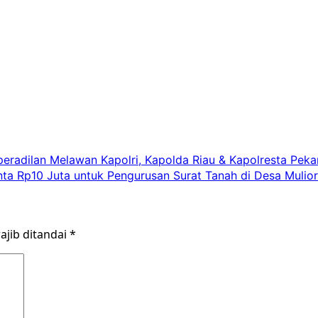
aperadilan Melawan Kapolri, Kapolda Riau & Kapolresta Pek
a Rp10 Juta untuk Pengurusan Surat Tanah di Desa Mulior
ajib ditandai
*