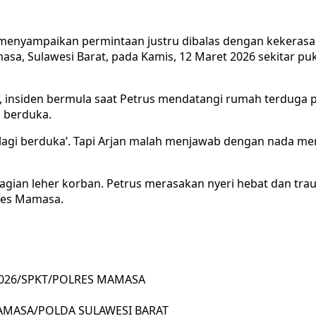
 menyampaikan permintaan justru dibalas dengan kekeras
a, Sulawesi Barat, pada Kamis, 12 Maret 2026 sekitar puku
, insiden bermula saat Petrus mendatangi rumah terduga
 berduka.
a lagi berduka’. Tapi Arjan malah menjawab dengan nada me
 bagian leher korban. Petrus merasakan nyeri hebat dan tra
lres Mamasa.
I/2026/SPKT/POLRES MAMASA
S MAMASA/POLDA SULAWESI BARAT