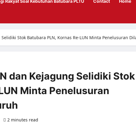
gi Rakyat Soal Kebutuhan Batubara PLTU
Contact
Home
elidiki Stok Batubara PLN, Kornas Re-LUN Minta Penelusuran Di
 dan Kejagung Selidiki Stok
-LUN Minta Penelusuran
uruh
)
2 minutes read
0 comments