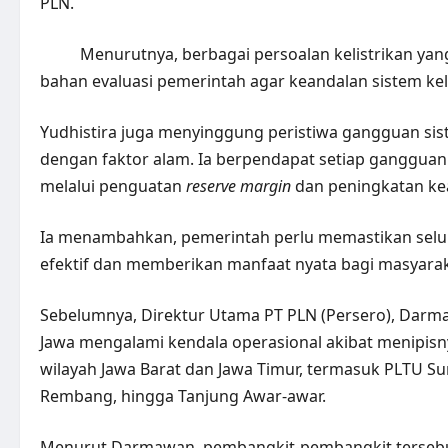
PLN.
Menurutnya, berbagai persoalan kelistrikan yan
bahan evaluasi pemerintah agar keandalan sistem keli
Yudhistira juga menyinggung peristiwa gangguan sist
dengan faktor alam. Ia berpendapat setiap gangguan p
melalui penguatan
reserve margin
dan peningkatan kea
Ia menambahkan, pemerintah perlu memastikan seluru
efektif dan memberikan manfaat nyata bagi masyarak
Sebelumnya, Direktur Utama PT PLN (Persero), Darm
Jawa mengalami kendala operasional akibat menipisny
wilayah Jawa Barat dan Jawa Timur, termasuk PLTU Sur
Rembang, hingga Tanjung Awar-awar.
Menurut Darmawan, pembangkit-pembangkit tersebut