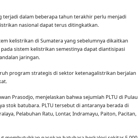
g terjadi dalam beberapa tahun terakhir perlu menjadi
strikan nasional dapat terus ditingkatkan.
em kelistrikan di Sumatera yang sebelumnya dikaitkan
ada sistem kelistrikan semestinya dapat diantisipasi
ndalan jaringan.
h program strategis di sektor ketenagalistrikan berjalan
at.
awan Prasodjo, menjelaskan bahwa sejumlah PLTU di Pulau
a stok batubara. PLTU tersebut di antaranya berada di
alaya, Pelabuhan Ratu, Lontar, Indramayu, Paiton, Pacitan,
 membutuhkan pasokan batubara berkalori sekitar 5.000