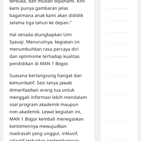
terbuka, dan mudah dipahami. Kini
Inspiration
kami punya gambaran jelas
Internasional
bagaimana anak kami akan dididik
selama tiga tahun ke depan.”
Jakarta
Hal senada diungkapkan Umi
Jambi
Syauqi. Menurutnya, kegiatan ini
menumbuhkan rasa percaya diri
Jawa Barat
dan optimisme terhadap kualitas
Jawa
pendidikan di MAN 1 Bogor.
Tengah
Suasana berlangsung hangat dan
kabupaten
komunikatif. Sesi tanya jawab
Banyumas
dimanfaatkan orang tua untuk
menggali informasi lebih mendalam
Kabupaten
soal program akademik maupun
Bengkulu
non‑akademik. Lewat kegiatan ini,
Utara
MAN 1 Bogor kembali menegaskan
komitmennya mewujudkan
Kabupaten
madrasah yang unggul, inklusif,
Bireuen
adaptif terhadap perkembangan