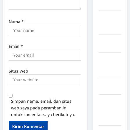
Mukomuko
Kabupaten
Nama
*
Musi
Banyuasin
Kabupaten
Email
*
Nias
Kabupaten
Nias
Situs Web
Selatan
Kabupaten
Nias Utara
kabupaten
Simpan nama, email, dan situs
Ogan
web saya pada peramban ini
Komering
untuk komentar saya berikutnya.
Ulu Timur