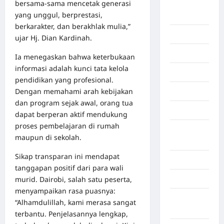
bersama‑sama mencetak generasi
Deli
yang unggul, berprestasi,
Serdang
berkarakter, dan berakhlak mulia,”
Dumai
ujar Hj. Dian Kardinah.
Economy
Ia menegaskan bahwa keterbukaan
informasi adalah kunci tata kelola
Gaza
pendidikan yang profesional.
Dengan memahami arah kebijakan
Gorontalo
dan program sejak awal, orang tua
Graphic
dapat berperan aktif mendukung
proses pembelajaran di rumah
Gunung
maupun di sekolah.
Sitoli
Sikap transparan ini mendapat
Gunungsitoli
tanggapan positif dari para wali
murid. Dairobi, salah satu peserta,
Health
menyampaikan rasa puasnya:
Hukum dan
“Alhamdulillah, kami merasa sangat
kiminal
terbantu. Penjelasannya lengkap,