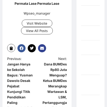
Hasundutan
Permata Lase Permata Lase
Kabupaten
Wpseo_manager
Indragiri
Hilir
Visit Website
Kabupaten
View All Posts
Jayawijaya
Kabupaten
Jembrana
Previous:
Next:
Kabupaten
Jangan Hanya
Dana BUMDes
Kepulauan
ke Sekolah
Rp80 Juta
Sangihe
Bagus: Yusman
Menguap?
Kabupaten
Dawolo Desak
Ketua BUMDes
Kotawaringin
Pejabat
Merangkap
Timur
Kunjungi Titik
Wartawan &
Pendidikan
LSM,
Kabupaten
Paling
Pertanggungja
Kuantan