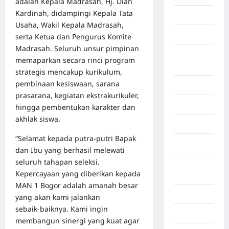
adalah Kepala Madrasah, Hj. Dian
Kardinah, didampingi Kepala Tata
Bekasi
Usaha, Wakil Kepala Madrasah,
Bengkulu
serta Ketua dan Pengurus Komite
Madrasah. Seluruh unsur pimpinan
Benua
memaparkan secara rinci program
Afrika
strategis mencakup kurikulum,
pembinaan kesiswaan, sarana
Berita viral
prasarana, kegiatan ekstrakurikuler,
Binjai
hingga pembentukan karakter dan
akhlak siswa.
Blog
“Selamat kepada putra‑putri Bapak
Business
dan Ibu yang berhasil melewati
seluruh tahapan seleksi.
Buton
Kepercayaan yang diberikan kepada
Tengah
MAN 1 Bogor adalah amanah besar
Cilacap
yang akan kami jalankan
sebaik‑baiknya. Kami ingin
Decor
membangun sinergi yang kuat agar