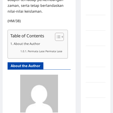
Kabupaten
zaman, serta tetap berlandaskan
Boalemo
nilai‑nilai keislaman.
Kabupaten
(HM/38)
Bogor
Table of Contents
Kabupaten
Bulukumba
About the Author
Kabupaten
Permata Lase Permata Lase
Flores
Timur
About the Author
Kabupaten
Garut
Kabupaten
Gowa
Kabupaten
Humbang