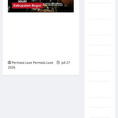
Kabupaten Bogor
Kalimantan
Barat
SOLID! HERI CAHYONO,
Kalimantan
AIRLANGGA PRAMADA,
Tengah
NAUFAL HADI KOMPAK:
Karawang
TOLAK RUSLI PRIHATEVI,
AJAK PERUBAHAN GOLKAR
Karo
KOTA BOGOR
Kayuagung
Permata Lase Permata Lase
Juli 27
Palembang
2026
0
Kendari
Konawe
Utara
Konoha
Kota Binjai