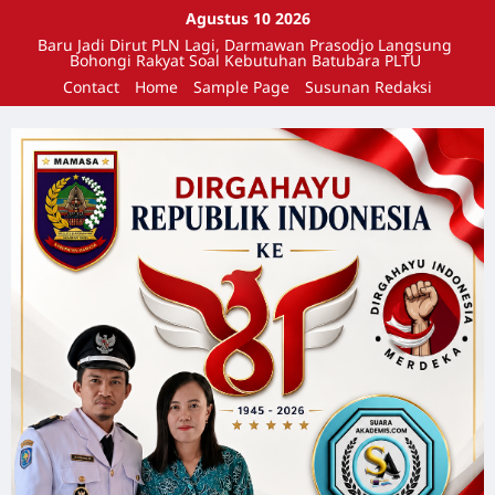
Agustus 10 2026
Baru Jadi Dirut PLN Lagi, Darmawan Prasodjo Langsung
Bohongi Rakyat Soal Kebutuhan Batubara PLTU
Contact
Home
Sample Page
Susunan Redaksi