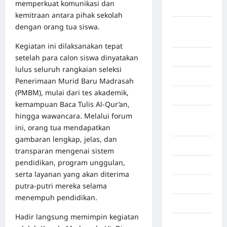
memperkuat komunikasi dan
Aceh Besar
kemitraan antara pihak sekolah
dengan orang tua siswa.
Aceh
Timur
Kegiatan ini dilaksanakan tepat
setelah para calon siswa dinyatakan
Aceh Utara
lulus seluruh rangkaian seleksi
Aljazair
Penerimaan Murid Baru Madrasah
(PMBM), mulai dari tes akademik,
Asahan
kemampuan Baca Tulis Al‑Qur’an,
Banda
hingga wawancara. Melalui forum
Aceh
ini, orang tua mendapatkan
gambaran lengkap, jelas, dan
Bandung
transparan mengenai sistem
pendidikan, program unggulan,
Banten
serta layanan yang akan diterima
Barru
putra‑putri mereka selama
menempuh pendidikan.
Batam
Hadir langsung memimpin kegiatan
Beijing