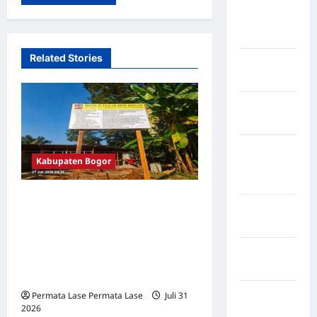
Kabupaten
Pegunungan
Bintang
Related Stories
Kabupaten
Pinrang
Kabupaten
Purbalingga
Kabupaten
Kabupaten Bogor
Rejang
Lebong
PROYEK R3 TAJUR RP20
Kabupaten
MILIAR: DRUM BBM TANPA
Rote Ndao
IDENTITAS DIDUGA
Kabupaten
BERSUBSIDI, KPP BOGOR
Sampang
RAYA SOROTI
Kabupaten
Permata Lase Permata Lase
Juli 31
2026
0
Sidenreng