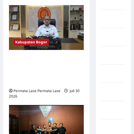
Rappang
Kabupaten
Sidrap
Kabupaten
Sorong
Kabupaten Bogor
Kabupaten
KASI PIDSUS KEJARI
Sragen
BOGOR DIPERIKSA,
Kabupaten
KEJAGUNG: SESUAI
Tangerang
PROSEDUR
Kabupaten
Permata Lase Permata Lase
Juli 30
Tanggamus
2026
0
Kabupaten
Wonosobo
Kabupaten
Yalimo