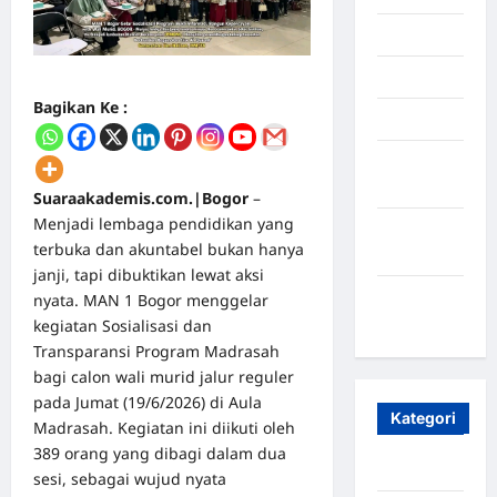
Juli 2025
Mei 2025
Bagikan Ke :
April 2025
Oktober
2023
Suaraakademis.com.|Bogor
–
Menjadi lembaga pendidikan yang
Maret
terbuka dan akuntabel bukan hanya
2020
janji, tapi dibuktikan lewat aksi
Januari
nyata. MAN 1 Bogor menggelar
2020
kegiatan Sosialisasi dan
Transparansi Program Madrasah
bagi calon wali murid jalur reguler
pada Jumat (19/6/2026) di Aula
Kategori
Madrasah. Kegiatan ini diikuti oleh
389 orang yang dibagi dalam dua
Aceh
sesi, sebagai wujud nyata