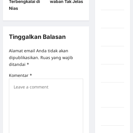
Terbengkalai di
waban Tak Jelas
Singingi
Nias
Kabupaten
Kuningan
Kabupaten
Tinggalkan Balasan
Mamasa
Alamat email Anda tidak akan
Kabupaten
dipublikasikan.
Ruas yang wajib
Mamuju
ditandai
*
Kabupaten
Komentar
*
Maros
Kabupaten
Minahasa
Utara
Kabupaten
Morowali
Kabupaten