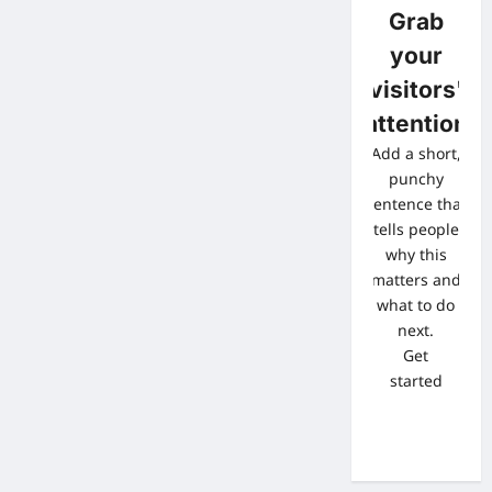
Grab
your
visitors'
attention
Add a short,
punchy
sentence that
tells people
why this
matters and
what to do
next.
Get
started