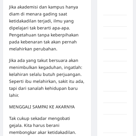
Deli
Jika akademisi dan kampus hanya
Serdang
diam di menara gading saat
ketidakadilan terjadi, ilmu yang
Dumai
dipelajari tak berarti apa-apa.
Economy
Pengetahuan tanpa keberpihakan
pada kebenaran tak akan pernah
Gaza
melahirkan perubahan.
Gorontalo
Jika ada yang takut bersuara akan
menimbulkan kegaduhan, ingatlah:
Graphic
kelahiran selalu butuh perjuangan.
Gunung
Seperti ibu melahirkan, sakit itu ada,
Sitoli
tapi dari sanalah kehidupan baru
lahir.
Gunungsitoli
MENGGALI SAMPAI KE AKARNYA
Health
Tak cukup sekadar mengobati
Hukum dan
gejala. Kita harus berani
kiminal
membongkar akar ketidakadilan.