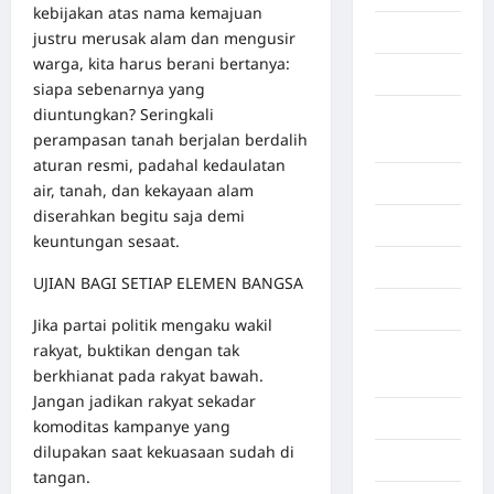
kebijakan atas nama kemajuan
Bekasi
justru merusak alam dan mengusir
warga, kita harus berani bertanya:
Bengkulu
siapa sebenarnya yang
diuntungkan? Seringkali
Benua
perampasan tanah berjalan berdalih
Afrika
aturan resmi, padahal kedaulatan
Berita viral
air, tanah, dan kekayaan alam
diserahkan begitu saja demi
Binjai
keuntungan sesaat.
Blog
UJIAN BAGI SETIAP ELEMEN BANGSA
Business
Jika partai politik mengaku wakil
rakyat, buktikan dengan tak
Buton
berkhianat pada rakyat bawah.
Tengah
Jangan jadikan rakyat sekadar
Cilacap
komoditas kampanye yang
dilupakan saat kekuasaan sudah di
Decor
tangan.