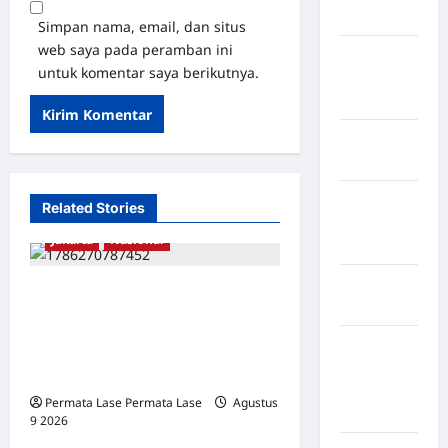
Mukomuko
Simpan nama, email, dan situs
web saya pada peramban ini
Kabupaten
untuk komentar saya berikutnya.
Musi
Banyuasin
Kabupaten
Nias
Kabupaten
Related Stories
Nias
Jakarta
Nasional
Selatan
Kabupaten
MERDEKA UNTUK SIAPA?
Nias Utara
RAKYAT BERDIRI DI TERIK,
kabupaten
PEJABAT BERTEDUH DI
Ogan
TENDA!
Komering
Permata Lase Permata Lase
Agustus
Ulu Timur
9 2026
0
Jakarta