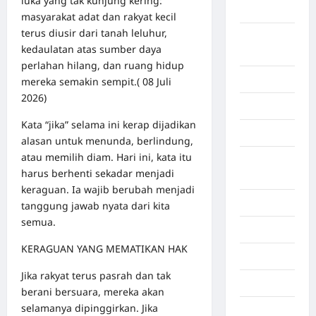
luka yang tak kunjung kering:
Aceh Besar
masyarakat adat dan rakyat kecil
terus diusir dari tanah leluhur,
Aceh
kedaulatan atas sumber daya
Timur
perlahan hilang, dan ruang hidup
Aceh Utara
mereka semakin sempit.( 08 Juli
2026)
Aljazair
Kata “jika” selama ini kerap dijadikan
Asahan
alasan untuk menunda, berlindung,
atau memilih diam. Hari ini, kata itu
Banda
harus berhenti sekadar menjadi
Aceh
keraguan. Ia wajib berubah menjadi
Bandung
tanggung jawab nyata dari kita
semua.
Banten
KERAGUAN YANG MEMATIKAN HAK
Barru
Jika rakyat terus pasrah dan tak
Batam
berani bersuara, mereka akan
selamanya dipinggirkan. Jika
Beijing