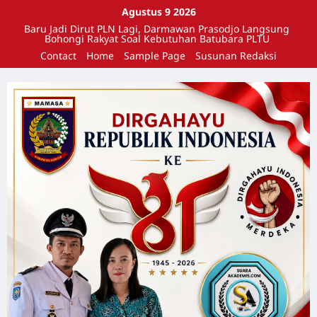
Agustus 9 2026
Baru Jadi Dirut PLN Lagi, Darmawan Prasodjo Langsung
Bohongi Rakyat Soal Kebutuhan Batubara PLTU
Contact
Home
Sample Page
Susunan Redaksi