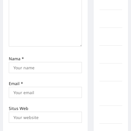
Singingi
Kabupaten
Kuningan
Kabupaten
Mamasa
Kabupaten
Mamuju
Nama
*
Kabupaten
Maros
Email
*
Kabupaten
Minahasa
Utara
Situs Web
Kabupaten
Morowali
Kabupaten