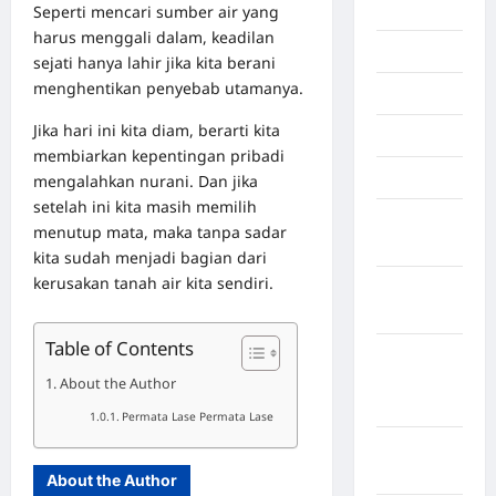
Inspiration
Seperti mencari sumber air yang
harus menggali dalam, keadilan
Internasional
sejati hanya lahir jika kita berani
menghentikan penyebab utamanya.
Jakarta
Jika hari ini kita diam, berarti kita
Jambi
membiarkan kepentingan pribadi
Jawa Barat
mengalahkan nurani. Dan jika
setelah ini kita masih memilih
Jawa
menutup mata, maka tanpa sadar
Tengah
kita sudah menjadi bagian dari
kerusakan tanah air kita sendiri.
kabupaten
Banyumas
Table of Contents
Kabupaten
Bengkulu
About the Author
Utara
Permata Lase Permata Lase
Kabupaten
Bireuen
About the Author