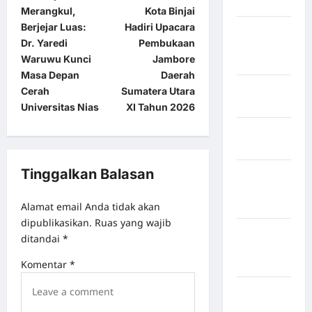
Hasundutan
Merangkul,
Kota Binjai
Berjejar Luas:
Hadiri Upacara
Kabupaten
Dr. Yaredi
Pembukaan
Indragiri
Waruwu Kunci
Jambore
Hilir
Masa Depan
Daerah
Kabupaten
Cerah
Sumatera Utara
Jayawijaya
Universitas Nias
XI Tahun 2026
Kabupaten
Jembrana
Tinggalkan Balasan
Kabupaten
Kepulauan
Sangihe
Alamat email Anda tidak akan
dipublikasikan.
Ruas yang wajib
Kabupaten
ditandai
*
Kotawaringin
Timur
Komentar
*
Kabupaten
Kuantan