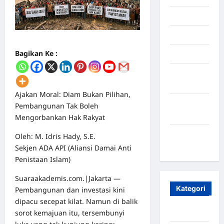
Juli 2025
Mei 2025
Bagikan Ke :
April 2025
Oktober
2023
Ajakan Moral: Diam Bukan Pilihan,
Maret
Pembangunan Tak Boleh
2020
Mengorbankan Hak Rakyat
Januari
Oleh: M. Idris Hady, S.E.
2020
Sekjen ADA API (Aliansi Damai Anti
Penistaan Islam)
Suaraakademis.com.|Jakarta —
Kategori
Pembangunan dan investasi kini
dipacu secepat kilat. Namun di balik
Aceh
sorot kemajuan itu, tersembunyi