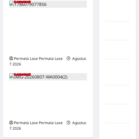
Kabupaten
Pegunungan
Bintang
ISU SURPRES PERGANTIAN
KAPOLRI DINILAI
Kabupaten
MENYESATKAN:
Pinrang
KEWENANGAN TETAP DI
Kabupaten
TANGAN PRESIDEN
Purbalingga
Permata Lase Permata Lase
Agustus
7 2026
0
Kabupaten
Rejang
Jakarta
Lebong
Oknum Polisi Kebon Jeruk
Kabupaten
Jadi Backing Mafia Tanah
Rote Ndao
Merampas Hak Keluarga
Kabupaten
Ambar Witjaksono Sutarman
Sampang
Permata Lase Permata Lase
Agustus
7 2026
0
Kabupaten
Sidenreng