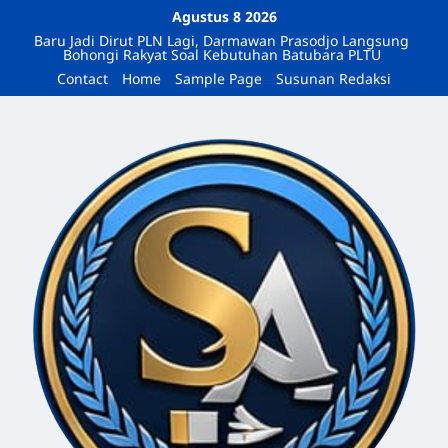
Agustus 8 2026
Baru Jadi Dirut PLN Lagi, Darmawan Prasodjo Langsung
Bohongi Rakyat Soal Kebutuhan Batubara PLTU
Contact
Home
Sample Page
Susunan Redaksi