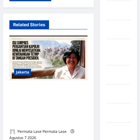
Kabupaten
Rote Ndao
Related Stories
Kabupaten
Sampang
Kabupaten
Sidenreng
Rappang
Kabupaten
Jakarta
Sidrap
ISU SURPRES PERGANTIAN
Kabupaten
KAPOLRI DINILAI
Sorong
MENYESATKAN:
Kabupaten
KEWENANGAN TETAP DI
Sragen
TANGAN PRESIDEN
Kabupaten
Permata Lase Permata Lase
Tangerang
Agustus 7 2026
0