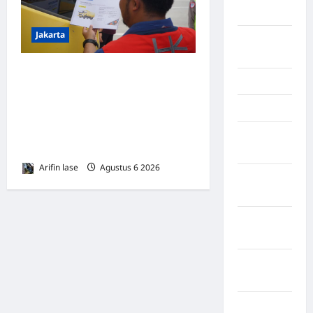
Kendari
Jakarta
Konawe
Utara
*Hutama Karya Dukung
Konoha
Gerakan Nasional Zero
Kota Binjai
ODOL Melalui Kampanye
Selamat Sampai Tujuan
Kota
(SETUJU
Mamuju
Arifin lase
Agustus 6 2026
0
Kota
Parepare
Kota
Tangerang
Kotawaringin
Timur
LABUHAN