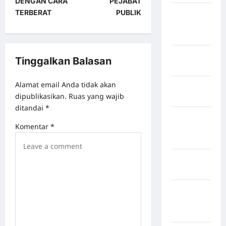
DENGAN CARA
PEJABAT
TERBERAT
PUBLIK
Kabupaten
Minahasa
Utara
Kabupaten
Tinggalkan Balasan
Morowali
Alamat email Anda tidak akan
Kabupaten
dipublikasikan.
Ruas yang wajib
Mukomuko
ditandai
*
Kabupaten
Komentar
*
Musi
Banyuasin
Kabupaten
Nias
Kabupaten
Nias
Selatan