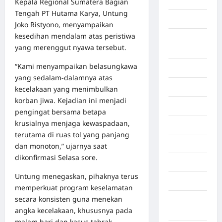
Aljazair
Kepala Regional Sumatera Bagian
Tengah PT Hutama Karya, Untung
Asahan
Joko Ristyono, menyampaikan
kesedihan mendalam atas peristiwa
Banda
yang merenggut nyawa tersebut.
Aceh
“Kami menyampaikan belasungkawa
Bandung
yang sedalam-dalamnya atas
Banten
kecelakaan yang menimbulkan
korban jiwa. Kejadian ini menjadi
Barru
pengingat bersama betapa
krusialnya menjaga kewaspadaan,
Batam
terutama di ruas tol yang panjang
Beijing
dan monoton,” ujarnya saat
dikonfirmasi Selasa sore.
Bekasi
Untung menegaskan, pihaknya terus
Bengkulu
memperkuat program keselamatan
secara konsisten guna menekan
Benua
angka kecelakaan, khususnya pada
Afrika
malam hari dan kasus tabrak