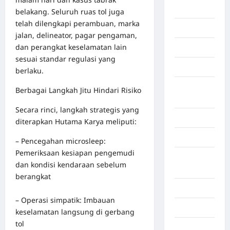
Berita viral
belakang. Seluruh ruas tol juga
telah dilengkapi perambuan, marka
Binjai
jalan, delineator, pagar pengaman,
dan perangkat keselamatan lain
Blog
sesuai standar regulasi yang
Business
berlaku.
Buton
Berbagai Langkah Jitu Hindari Risiko
Tengah
Secara rinci, langkah strategis yang
Cilacap
diterapkan Hutama Karya meliputi:
Decor
– Pencegahan microsleep:
Pemeriksaan kesiapan pengemudi
Deli
dan kondisi kendaraan sebelum
Serdang
berangkat
Dumai
– Operasi simpatik: Imbauan
Economy
keselamatan langsung di gerbang
tol
Gaza