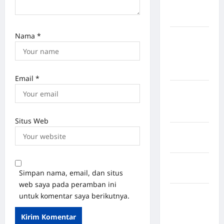
Kabupaten
Nias Utara
Nama
*
kabupaten
Ogan
Komering
Ulu Timur
Email
*
Kabupaten
Pegunungan
Bintang
Situs Web
Kabupaten
Pinrang
Kabupaten
Simpan nama, email, dan situs
Purbalingga
web saya pada peramban ini
Kabupaten
untuk komentar saya berikutnya.
Rejang
Lebong