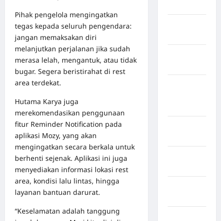
Jawa Barat
Pihak pengelola mengingatkan
Jawa
tegas kepada seluruh pengendara:
Tengah
jangan memaksakan diri
melanjutkan perjalanan jika sudah
kabupaten
merasa lelah, mengantuk, atau tidak
Banyumas
bugar. Segera beristirahat di rest
area terdekat.
Kabupaten
Bengkulu
Hutama Karya juga
Utara
merekomendasikan penggunaan
fitur Reminder Notification pada
Kabupaten
aplikasi Mozy, yang akan
Bireuen
mengingatkan secara berkala untuk
Kabupaten
berhenti sejenak. Aplikasi ini juga
Boalemo
menyediakan informasi lokasi rest
area, kondisi lalu lintas, hingga
Kabupaten
layanan bantuan darurat.
Bogor
“Keselamatan adalah tanggung
Kabupaten