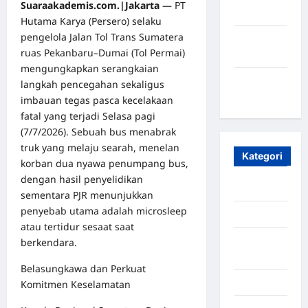
Suaraakademis.com.|Jakarta
— PT
2023
Hutama Karya (Persero) selaku
pengelola Jalan Tol Trans Sumatera
Maret
ruas Pekanbaru–Dumai (Tol Permai)
2020
mengungkapkan serangkaian
Januari
langkah pencegahan sekaligus
2020
imbauan tegas pasca kecelakaan
fatal yang terjadi Selasa pagi
(7/7/2026). Sebuah bus menabrak
truk yang melaju searah, menelan
Kategori
korban dua nyawa penumpang bus,
dengan hasil penyelidikan
Aceh
sementara PJR menunjukkan
penyebab utama adalah microsleep
Aceh Besar
atau tertidur sesaat saat
Aceh
berkendara.
Timur
Belasungkawa dan Perkuat
Aceh Utara
Komitmen Keselamatan