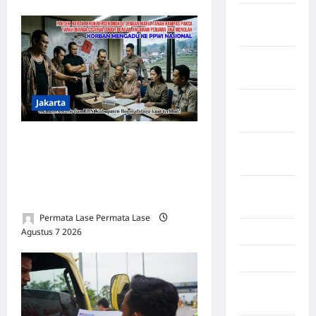
Kabupaten
Tanggamus
Kabupaten
Wonosobo
Jakarta
Kabupaten
Yalimo
Oknum Polisi Kebon Jeruk
Kalimantan
Jadi Backing Mafia Tanah
Barat
Merampas Hak Keluarga
Kalimantan
Ambar Witjaksono Sutarman
Tengah
Permata Lase Permata Lase
Agustus 7 2026
0
Karawang
Karo
Kayuagung
Palembang