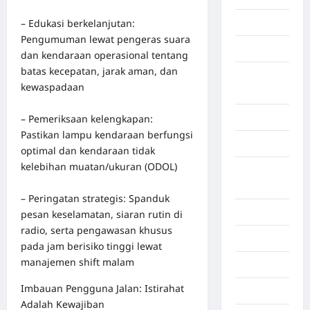
– Edukasi berkelanjutan:
Gorontalo
Pengumuman lewat pengeras suara
Graphic
dan kendaraan operasional tentang
batas kecepatan, jarak aman, dan
Gunung
kewaspadaan
Sitoli
Gunungsitoli
– Pemeriksaan kelengkapan:
Pastikan lampu kendaraan berfungsi
Health
optimal dan kendaraan tidak
kelebihan muatan/ukuran (ODOL)
Hukum dan
kiminal
– Peringatan strategis: Spanduk
Inspiration
pesan keselamatan, siaran rutin di
radio, serta pengawasan khusus
Internasional
pada jam berisiko tinggi lewat
manajemen shift malam
Jakarta
Imbauan Pengguna Jalan: Istirahat
Jambi
Adalah Kewajiban