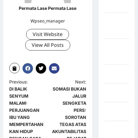
Sangihe
Permata Lase Permata Lase
Kabupaten
Wpseo_manager
Kotawaringin
Timur
Visit Website
View All Posts
Kabupaten
Kuantan
Singingi
Kabupaten
Kuningan
Previous:
Next:
DI BALIK
SOMASI BUKAN
Kabupaten
SENYUM
JALUR
Mamasa
MALAM:
SENGKETA
Kabupaten
PERJUANGAN
PERS:
Mamuju
IBU YANG
SOROTAN
MEMPERTAHAN
TEGAS ATAS
Kabupaten
KAN HIDUP
AKUNTABILITAS
Maros