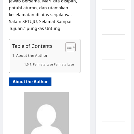
jawab bersama. Mari kita disiplin,
Bulukumba
patuhi aturan, dan utamakan
keselamatan di atas segalanya.
Kabupaten
Salam SETUJU, Selamat Sampai
Flores
Tujuan,” pungkas Untung.
Timur
Kabupaten
Table of Contents
Humbang
Hasundutan
About the Author
Permata Lase Permata Lase
Kabupaten
Indragiri
Hilir
About the Author
Kabupaten
Jayawijaya
Kabupaten
Jembrana
Kabupaten
Kepulauan