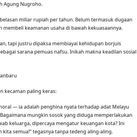
wah Agung Nugroho.
belasan miliar rupiah per tahun. Belum termasuk dugaan
ingin membeli keamanan usaha di bawah kekuasaannya.
an, tapi justru dipaksa membiayai kehidupan borjuis
agai sarana pemuas nafsu. Inikah makna keadilan sosial
kanbaru
n kecaman paling keras:
ral — ia adalah penghina nyata terhadap adat Melayu
at! Bagaimana mungkin sosok yang diduga memperlakukan
ab keluarga, dipercaya mengatur keuangan kota? Ini
kita semua!” tegasnya tanpa tedeng aling‑aling.