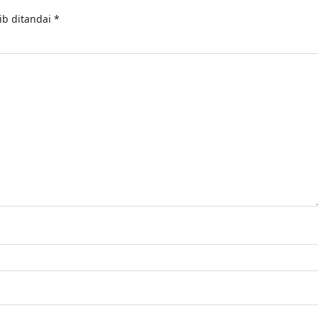
ib ditandai
*