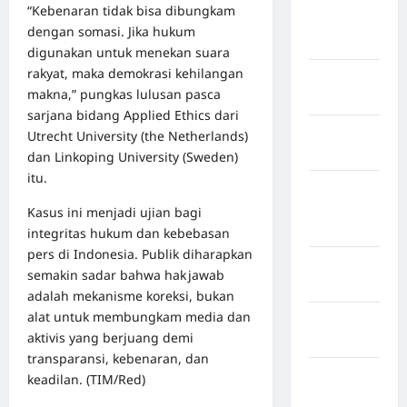
Kabupaten
“Kebenaran tidak bisa dibungkam
Rejang
dengan somasi. Jika hukum
Lebong
digunakan untuk menekan suara
rakyat, maka demokrasi kehilangan
Kabupaten
makna,” pungkas lulusan pasca
Rote Ndao
sarjana bidang Applied Ethics dari
Kabupaten
Utrecht University (the Netherlands)
Sampang
dan Linkoping University (Sweden)
itu.
Kabupaten
Sidenreng
Kasus ini menjadi ujian bagi
Rappang
integritas hukum dan kebebasan
pers di Indonesia. Publik diharapkan
Kabupaten
semakin sadar bahwa hak jawab
Sidrap
adalah mekanisme koreksi, bukan
alat untuk membungkam media dan
Kabupaten
aktivis yang berjuang demi
Sorong
transparansi, kebenaran, dan
Kabupaten
keadilan. (TIM/Red)
Sragen