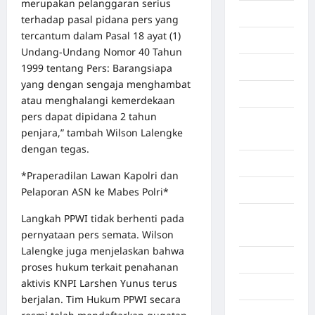
merupakan pelanggaran serius
Economy
terhadap pasal pidana pers yang
tercantum dalam Pasal 18 ayat (1)
Gaza
Undang-Undang Nomor 40 Tahun
1999 tentang Pers: Barangsiapa
Gorontalo
yang dengan sengaja menghambat
Graphic
atau menghalangi kemerdekaan
pers dapat dipidana 2 tahun
Gunung
penjara,” tambah Wilson Lalengke
Sitoli
dengan tegas.
Gunungsitoli
*Praperadilan Lawan Kapolri dan
Health
Pelaporan ASN ke Mabes Polri*
Hukum dan
Langkah PPWI tidak berhenti pada
kiminal
pernyataan pers semata. Wilson
Lalengke juga menjelaskan bahwa
Inspiration
proses hukum terkait penahanan
aktivis KNPI Larshen Yunus terus
Internasional
berjalan. Tim Hukum PPWI secara
Jakarta