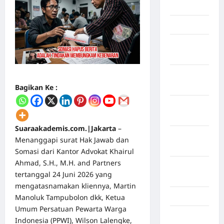
Mei 2026
April 2026
Maret
2026
Februari
2026
Bagikan Ke :
Januari
2026
Suaraakademis.com.|Jakarta
–
Desember
Menanggapi surat Hak Jawab dan
2025
Somasi dari Kantor Advokat Khairul
Ahmad, S.H., M.H. and Partners
September
tertanggal 24 Juni 2026 yang
2025
mengatasnamakan kliennya, Martin
Juli 2025
Manoluk Tampubolon dkk, Ketua
Umum Persatuan Pewarta Warga
Mei 2025
Indonesia (PPWI), Wilson Lalengke,