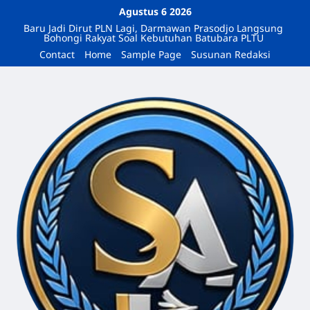
Agustus 6 2026
Baru Jadi Dirut PLN Lagi, Darmawan Prasodjo Langsung
Bohongi Rakyat Soal Kebutuhan Batubara PLTU
Contact
Home
Sample Page
Susunan Redaksi