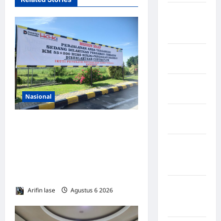
Negara
Amerika
Serikat
Negara
arab
Negara
Austria
Nasional
Negara
Lakukan Pemeliharaan Oprit
Belanda
Jembatan Batang Serangan,
Negara
Hutama Karya Uji Coba
Federasi
Contraflow di KM 55 Tol
Swiss
Binjai–Langsa
Negara
Arifin lase
Agustus 6 2026
0
Guinea-
Bissau