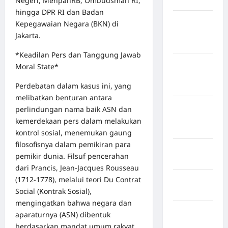
Negeri, MenpanRB, Ombudsman RI,
Jembrana
hingga DPR RI dan Badan
Kabupaten
Kepegawaian Negara (BKN) di
Kepulauan
Jakarta.
Sangihe
*Keadilan Pers dan Tanggung Jawab
Kabupaten
Moral State*
Kotawaringin
Perdebatan dalam kasus ini, yang
Timur
melibatkan benturan antara
Kabupaten
perlindungan nama baik ASN dan
Kuantan
kemerdekaan pers dalam melakukan
Singingi
kontrol sosial, menemukan gaung
filosofisnya dalam pemikiran para
Kabupaten
pemikir dunia. Filsuf pencerahan
Kuningan
dari Prancis, Jean-Jacques Rousseau
(1712-1778), melalui teori Du Contrat
Kabupaten
Social (Kontrak Sosial),
Mamasa
mengingatkan bahwa negara dan
Kabupaten
aparaturnya (ASN) dibentuk
Mamuju
berdasarkan mandat umum rakyat