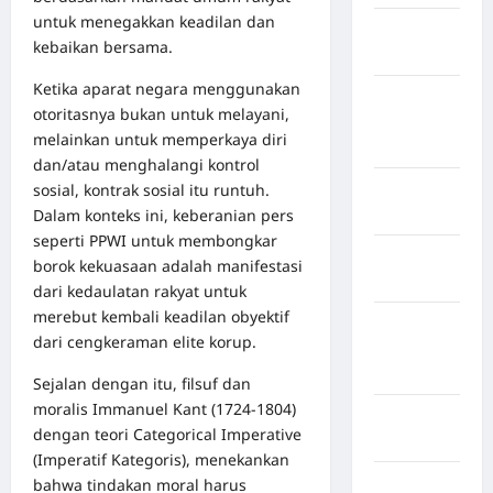
untuk menegakkan keadilan dan
Kabupaten
kebaikan bersama.
Maros
Ketika aparat negara menggunakan
Kabupaten
otoritasnya bukan untuk melayani,
Minahasa
melainkan untuk memperkaya diri
Utara
dan/atau menghalangi kontrol
sosial, kontrak sosial itu runtuh.
Kabupaten
Dalam konteks ini, keberanian pers
Morowali
seperti PPWI untuk membongkar
Kabupaten
borok kekuasaan adalah manifestasi
Mukomuko
dari kedaulatan rakyat untuk
merebut kembali keadilan obyektif
Kabupaten
dari cengkeraman elite korup.
Musi
Banyuasin
Sejalan dengan itu, filsuf dan
moralis Immanuel Kant (1724-1804)
Kabupaten
dengan teori Categorical Imperative
Nias
(Imperatif Kategoris), menekankan
Kabupaten
bahwa tindakan moral harus