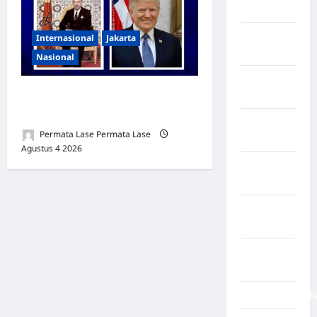
Pakistan
Negara
Internasional
Jakarta
Prancis
Nasional
Negara
Official Statement by the
Rabat
Royal Office of Morocco
Negara
Permata Lase Permata Lase
Rusia
Agustus 4 2026
0
Negara
Spayol
Negara
Swiss
Negara
Venezuela
NegaraFinlandi