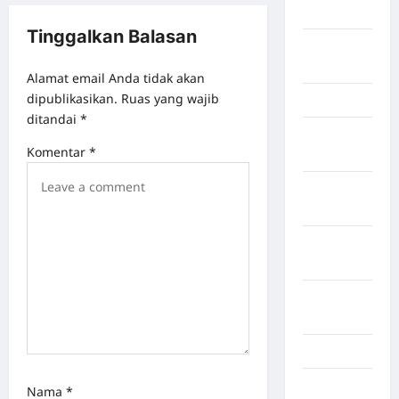
Timur
Tinggalkan Balasan
LABUHAN
BATU
Alamat email Anda tidak akan
dipublikasikan.
Ruas yang wajib
Lampung
ditandai
*
Lampung
Komentar
*
Barat
Lampung
Selatan
Lampung
Tengah
Lampung
Timur
Langkat
Majalengka
Nama
*