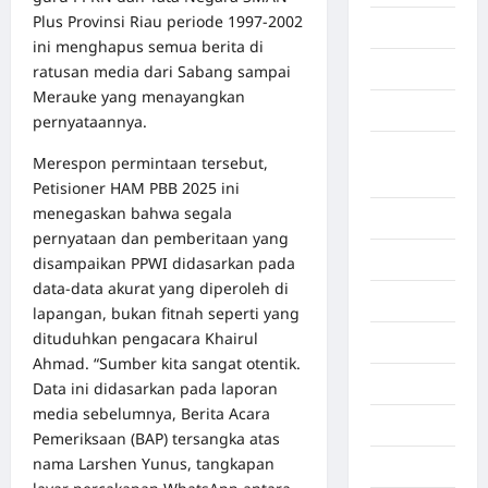
Plus Provinsi Riau periode 1997-2002
Aceh Utara
ini menghapus semua berita di
Aljazair
ratusan media dari Sabang sampai
Merauke yang menayangkan
Asahan
pernyataannya.
Banda
Merespon permintaan tersebut,
Aceh
Petisioner HAM PBB 2025 ini
menegaskan bahwa segala
Bandung
pernyataan dan pemberitaan yang
Banten
disampaikan PPWI didasarkan pada
data-data akurat yang diperoleh di
Barru
lapangan, bukan fitnah seperti yang
dituduhkan pengacara Khairul
Batam
Ahmad. “Sumber kita sangat otentik.
Beijing
Data ini didasarkan pada laporan
media sebelumnya, Berita Acara
Bekasi
Pemeriksaan (BAP) tersangka atas
nama Larshen Yunus, tangkapan
Bengkulu