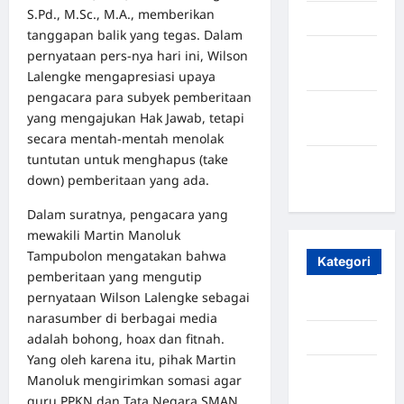
S.Pd., M.Sc., M.A., memberikan
April 2025
tanggapan balik yang tegas. Dalam
Oktober
pernyataan pers-nya hari ini, Wilson
2023
Lalengke mengapresiasi upaya
pengacara para subyek pemberitaan
Maret
yang mengajukan Hak Jawab, tetapi
2020
secara mentah-mentah menolak
tuntutan untuk menghapus (take
Januari
down) pemberitaan yang ada.
2020
Dalam suratnya, pengacara yang
mewakili Martin Manoluk
Tampubolon mengatakan bahwa
Kategori
pemberitaan yang mengutip
pernyataan Wilson Lalengke sebagai
Aceh
narasumber di berbagai media
adalah bohong, hoax dan fitnah.
Aceh Besar
Yang oleh karena itu, pihak Martin
Aceh
Manoluk mengirimkan somasi agar
Timur
guru PPKN dan Tata Negara SMAN