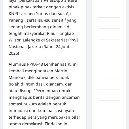
layar percakapan WhatsApp antara
Benua
pihak-pihak terkait dengan aktivis
Afrika
KNPI Larshen Yunus dan sdr. Aji
Panangi, serta isu-isu sensitif yang
Berita viral
sedang berkembang dinamis di
tengah masyarakat Riau,” ungkap
Binjai
Wilson Lalengke di Sekretariat PPWI
Blog
Nasional, Jakarta (Rabu, 24 Juni
2026)
Business
Alumnus PPRA-48 Lemhannas RI ini
Buton
kembali mengingatkan Martin
Tengah
Manoluk, dkk bahwa pers tidak
boleh diintimidasi, diancam, dan
Cilacap
atau disuap. “Permintaan untuk
Decor
menghapus berita dengan ancaman
somasi hukum adalah bentuk
Deli
intimidasi dan kriminalisasi nyata
Serdang
terhadap pers yang merupakan pilar
utama demokrasi. Tindakan ini
Dumai