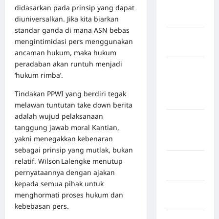
Nias
didasarkan pada prinsip yang dapat
Selatan
diuniversalkan. Jika kita biarkan
standar ganda di mana ASN bebas
Kabupaten
mengintimidasi pers menggunakan
Nias Utara
ancaman hukum, maka hukum
peradaban akan runtuh menjadi
kabupaten
‘hukum rimba’.
Ogan
Komering
Tindakan PPWI yang berdiri tegak
Ulu Timur
melawan tuntutan take down berita
adalah wujud pelaksanaan
Kabupaten
tanggung jawab moral Kantian,
Pegunungan
yakni menegakkan kebenaran
Bintang
sebagai prinsip yang mutlak, bukan
Kabupaten
relatif. Wilson Lalengke menutup
Pinrang
pernyataannya dengan ajakan
kepada semua pihak untuk
Kabupaten
menghormati proses hukum dan
Purbalingga
kebebasan pers.