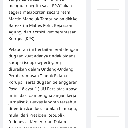
Bogor
menguap begitu saja. PPWI akan
segera melaporkan secara resmi
Kabupaten
Martin Manoluk Tampubolon dkk ke
Bulukumba
Bareskrim Mabes Polri, Kejaksaan
Agung, dan Komisi Pemberantasan
Kabupaten
Korupsi (KPK).
Flores
Timur
Pelaporan ini berkaitan erat dengan
dugaan kuat adanya tindak pidana
Kabupaten
korupsi (suap) seperti yang
Humbang
diuraikan dalam Undang-Undang
Hasundutan
Pemberantasan Tindak Pidana
Kabupaten
Korupsi, serta dugaan pelanggaran
Indragiri
Pasal 18 ayat (1) UU Pers atas upaya
Hilir
intimidasi dan penghalangan kerja
jurnalistik. Berkas laporan tersebut
Kabupaten
ditembuskan ke sejumlah lembaga,
Jayawijaya
mulai dari Presiden Republik
Indonesia, Kementrian Dalam
Kabupaten