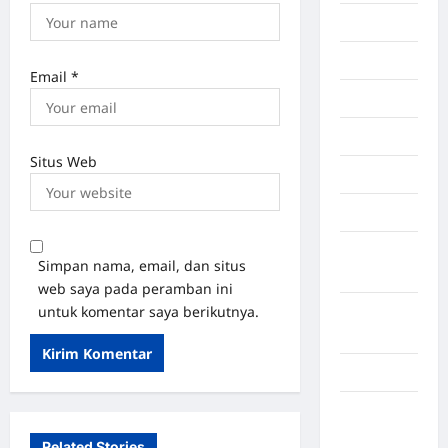
Makasar
Maluku
Email
*
Manado
maroko
Situs Web
Martapura
Medan
Muara
Simpan nama, email, dan situs
Enim
web saya pada peramban ini
untuk komentar saya berikutnya.
Musi
Banyuasin
Nasional
Negara
Afrika
Related Stories