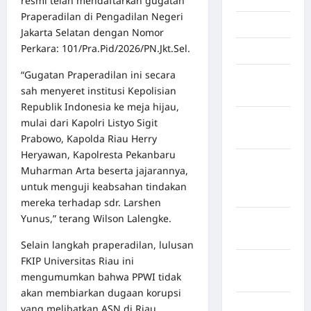
resmi telah mendaftarkan gugatan
Praperadilan di Pengadilan Negeri
Jambi
Jakarta Selatan dengan Nomor
Perkara: 101/Pra.Pid/2026/PN.Jkt.Sel.
Jawa Barat
“Gugatan Praperadilan ini secara
Jawa
sah menyeret institusi Kepolisian
Tengah
Republik Indonesia ke meja hijau,
kabupaten
mulai dari Kapolri Listyo Sigit
Banyumas
Prabowo, Kapolda Riau Herry
Heryawan, Kapolresta Pekanbaru
Kabupaten
Muharman Arta beserta jajarannya,
Bengkulu
untuk menguji keabsahan tindakan
Utara
mereka terhadap sdr. Larshen
Yunus,” terang Wilson Lalengke.
Kabupaten
Bireuen
Selain langkah praperadilan, lulusan
FKIP Universitas Riau ini
Kabupaten
mengumumkan bahwa PPWI tidak
Boalemo
akan membiarkan dugaan korupsi
Kabupaten
yang melibatkan ASN di Riau