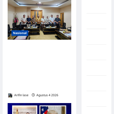
Negara
inggris
Negara
Iran
Nasional
Negara
Israel
DPRD Provinsi Gorontalo
Negara
Dukung Percepatan
Italia
Universal Coverage
Negara
Jamsostek, BPJS
jepang
Ketenagakerjaan Usulkan
Negara
Strategi Capai 285.000 Ribu
Jerman
Pekerja Terlindungi
Arifin lase
Agustus 4 2026
0
Negara
kanada
Negara