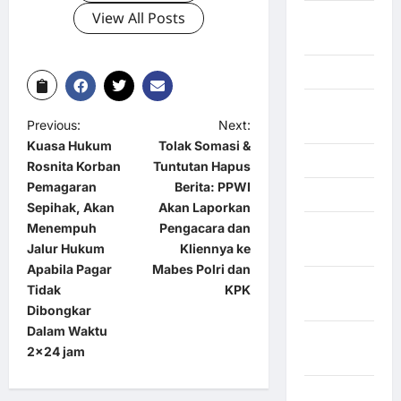
View All Posts
Kayuagung
Palembang
Kendari
Konawe
Previous:
Next:
Utara
Kuasa Hukum
Tolak Somasi &
Konoha
Rosnita Korban
Tuntutan Hapus
Pemagaran
Berita: PPWI
Kota Binjai
Sepihak, Akan
Akan Laporkan
Menempuh
Pengacara dan
Kota
Jalur Hukum
Kliennya ke
Mamuju
Apabila Pagar
Mabes Polri dan
Kota
Tidak
KPK
Parepare
Dibongkar
Dalam Waktu
Kota
2×24 jam
Tangerang
Kotawaringin