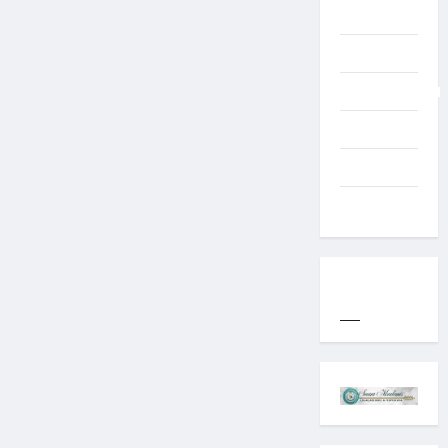
TNI AD
Typography
Uncategorized
Western
World
YOGYAKARTA